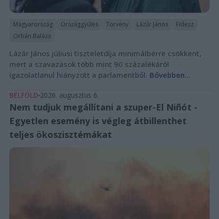
Magyarország
Országgyűlés
Törvény
Lázár János
Fidesz
Orbán Balázs
Lázár János júliusi tiszteletdíja minimálbérre csökkent,
mert a szavazások több mint 90 százalékáról
igazolatlanul hiányzott a parlamentből.
Bővebben...
BELFÖLD
2026. augusztus 6.
Nem tudjuk megállítani a szuper-El Niñót -
Egyetlen esemény is végleg átbillenthet
teljes ökoszisztémákat