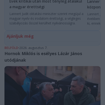
Évek kritikái után most tényleg átalakul
Lannert Ju
a magyar érettségi
központo
Lannert Judit oktatási miniszter szerint megújul a
Lannert Judi
magyar nyelv és irodalom érettségi, a végleges
években túl
szabályozás ősszel kerülhet nyilvánosságra.
ki, ennek m
Ajánljuk még
BELFÖLD
2026. augusztus 7.
Hornok Miklós is esélyes Lázár János
utódjának