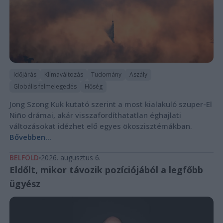
Időjárás
Klímaváltozás
Tudomány
Aszály
Globális felmelegedés
Hőség
Jong Szong Kuk kutató szerint a most kialakuló szuper-El
Niño drámai, akár visszafordíthatatlan éghajlati
változásokat idézhet elő egyes ökoszisztémákban.
Bővebben...
BELFÖLD
2026. augusztus 6.
Eldőlt, mikor távozik pozíciójából a legfőbb
ügyész