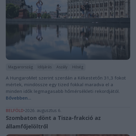
Magyarország
Időjárás
Aszály
Hőség
A HungaroMet szerint szerdán a Kékestetőn 31,3 fokot
mértek, mindössze egy tized fokkal maradva el a
minden idők legmagasabb hőmérsékleti rekordjától.
Bővebben...
BELFÖLD
2026. augusztus 6.
Szombaton dönt a Tisza-frakció az
államfőjelöltről