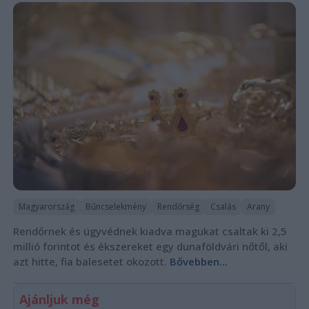
Magyarország
Bűncselekmény
Rendőrség
Csalás
Arany
Rendőrnek és ügyvédnek kiadva magukat csaltak ki 2,5
millió forintot és ékszereket egy dunaföldvári nőtől, aki
azt hitte, fia balesetet okozott.
Bővebben...
Ajánljuk még