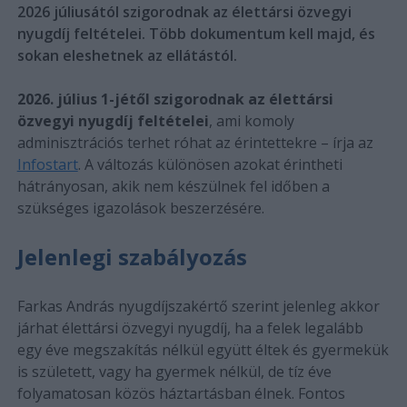
2026 júliusától szigorodnak az élettársi özvegyi
nyugdíj feltételei. Több dokumentum kell majd, és
sokan eleshetnek az ellátástól.
2026. július 1-jétől szigorodnak az élettársi
özvegyi nyugdíj feltételei
, ami komoly
adminisztrációs terhet róhat az érintettekre – írja az
Infostart
. A változás különösen azokat érintheti
hátrányosan, akik nem készülnek fel időben a
szükséges igazolások beszerzésére.
Jelenlegi szabályozás
Farkas András nyugdíjszakértő szerint jelenleg akkor
járhat élettársi özvegyi nyugdíj, ha a felek legalább
egy éve megszakítás nélkül együtt éltek és gyermekük
is született, vagy ha gyermek nélkül, de tíz éve
folyamatosan közös háztartásban élnek. Fontos