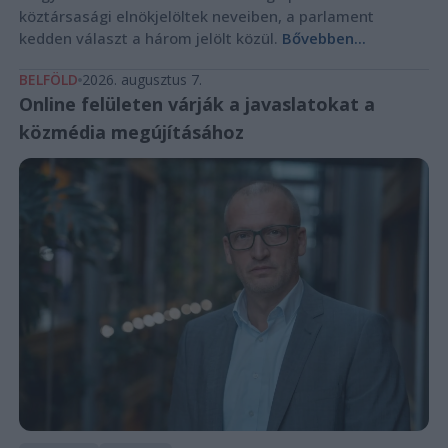
köztársasági elnökjelöltek neveiben, a parlament
kedden választ a három jelölt közül.
Bővebben...
BELFÖLD
2026. augusztus 7.
Online felületen várják a javaslatokat a
közmédia megújításához