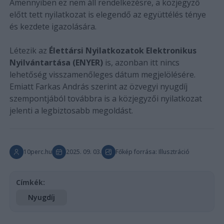
Amennyiben ez nem áll rendelkezésre, a közjegyző
előtt tett nyilatkozat is elegendő az együttélés ténye
és kezdete igazolására.
Létezik az
Élettársi Nyilatkozatok Elektronikus
Nyilvántartása (ENYER)
is, azonban itt nincs
lehetőség visszamenőleges dátum megjelölésére.
Emiatt Farkas András szerint az özvegyi nyugdíj
szempontjából továbbra is a közjegyzői nyilatkozat
jelenti a legbiztosabb megoldást.
10perc.hu
2025. 09. 03.
Főkép forrása: Illusztráció
Címkék:
Nyugdíj