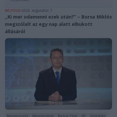
BELFÖLD
2026. augusztus 7.
„Ki mer odamenni ezek után?” – Borsa Miklós
megszólalt az egy nap alatt elbukott
állásáról
Magyarország
Miniszterelnök
Magyar Péter
M1
Közmédia