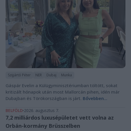
Szijjártó Péter
NER
Dubaj
Munka
Gáspár Evelin a Külügyminisztériumban töltött, sokat
kritizált hónapok után most Mallorcán pihen, idén már
Dubajban és Törökországban is járt.
Bővebben...
BELFÖLD
2026. augusztus 7.
7,2 milliárdos luxusépületet vett volna az
Orbán-kormány Brüsszelben