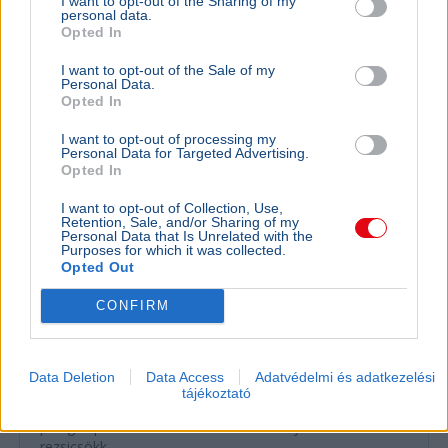
I want to opt-out of the Sharing of my
personal data.
Opted In
GAZDASÁG
Figyelmez
I want to opt-out of the Sale of my
Personal Data.
rezsicsök
Opted In
eurózóná
I want to opt-out of processing my
Az Amundi 
Personal Data for Targeted Advertising.
kegyelmi id
Opted In
kritériumok
szükségese
I want to opt-out of Collection, Use,
Retention, Sale, and/or Sharing of my
Personal Data that Is Unrelated with the
Purposes for which it was collected.
Opted Out
BELFÖLD
Összeomlás szélén a víziközmű-rendszer:
CONFIRM
A teljes éves bevételt a csövek
cseréjére kellene költeni
Data Deletion
Data Access
Adatvédelmi és adatkezelési
A magyar víziközmű-hálózat közel 80 százaléka
tájékoztató
kritikus állapotban van, a csőtörések száma
pedig exponenciálisan nő. Kovács Károly szerint a
rezsicsökk...