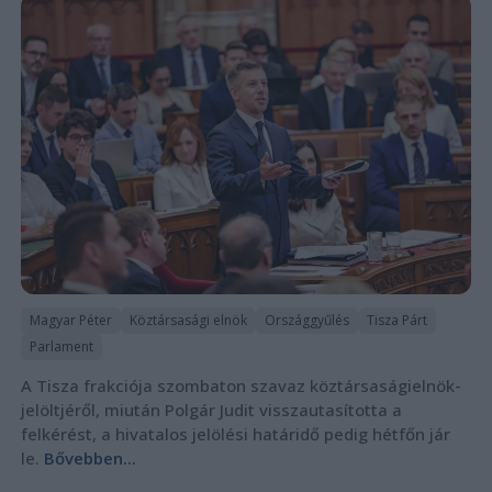
Magyar Péter
Köztársasági elnök
Országgyűlés
Tisza Párt
Parlament
A Tisza frakciója szombaton szavaz köztársaságielnök-
jelöltjéről, miután Polgár Judit visszautasította a
felkérést, a hivatalos jelölési határidő pedig hétfőn jár
le.
Bővebben...