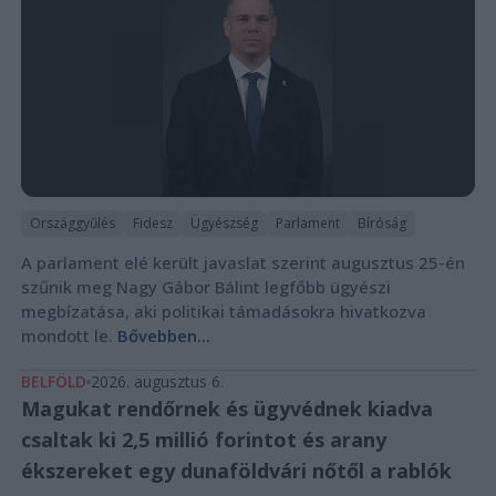
Országgyűlés
Fidesz
Ügyészség
Parlament
Bíróság
A parlament elé került javaslat szerint augusztus 25-én
szűnik meg Nagy Gábor Bálint legfőbb ügyészi
megbízatása, aki politikai támadásokra hivatkozva
mondott le.
Bővebben...
BELFÖLD
2026. augusztus 6.
Magukat rendőrnek és ügyvédnek kiadva
csaltak ki 2,5 millió forintot és arany
ékszereket egy dunaföldvári nőtől a rablók