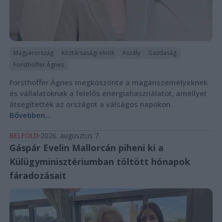
Magyarország
Köztársasági elnök
Aszály
Gazdaság
Forsthoffer Ágnes
Forsthoffer Ágnes megköszönte a magánszemélyeknek
és vállalatoknak a felelős energiahasználatot, amellyel
átsegítették az országot a válságos napokon.
Bővebben...
BELFÖLD
2026. augusztus 7.
Gáspár Evelin Mallorcán piheni ki a
Külügyminisztériumban töltött hónapok
fáradozásait