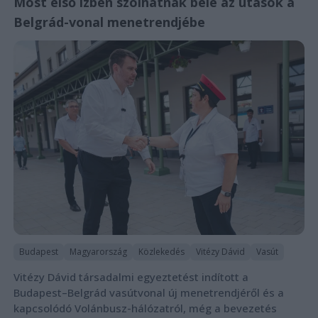
Most első ízben szólhatnak bele az utasok a
Belgrád-vonal menetrendjébe
Budapest
Magyarország
Közlekedés
Vitézy Dávid
Vasút
Vitézy Dávid társadalmi egyeztetést indított a
Budapest–Belgrád vasútvonal új menetrendjéről és a
kapcsolódó Volánbusz-hálózatról, még a bevezetés