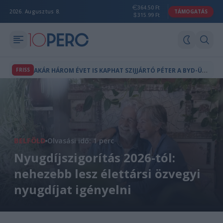
364.50 Ft
2026. Augusztus 8.
TÁMOGATÁS
315.99 Ft
A
KÁR HÁROM ÉVET IS KAPHAT SZIJJÁRTÓ PÉTER A BYD-ÜGY MIATT
FRISS
BELFÖLD
Olvasási idő: 1 perc
Nyugdíjszigorítás 2026-tól:
nehezebb lesz élettársi özvegyi
nyugdíjat igényelni