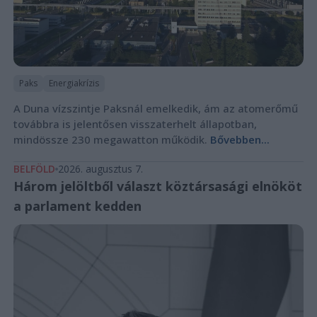
Paks
Energiakrízis
A Duna vízszintje Paksnál emelkedik, ám az atomerőmű
továbbra is jelentősen visszaterhelt állapotban,
mindössze 230 megawatton működik.
Bővebben...
BELFÖLD
2026. augusztus 7.
Három jelöltből választ köztársasági elnököt
a parlament kedden