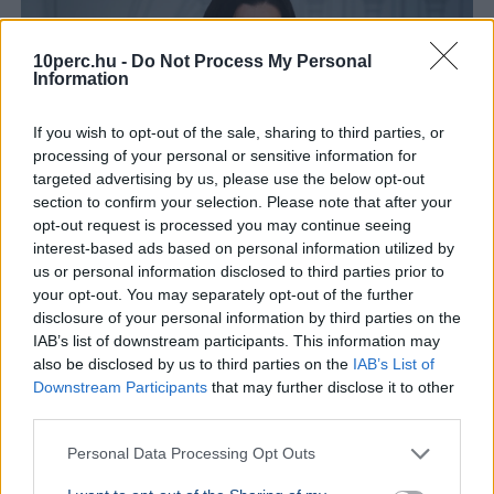
10perc.hu -
Do Not Process My Personal
Information
If you wish to opt-out of the sale, sharing to third parties, or
processing of your personal or sensitive information for
targeted advertising by us, please use the below opt-out
section to confirm your selection. Please note that after your
opt-out request is processed you may continue seeing
interest-based ads based on personal information utilized by
us or personal information disclosed to third parties prior to
your opt-out. You may separately opt-out of the further
Magyarország
Klímaváltozás
Aszály
Orbán Anita
Hőség
disclosure of your personal information by third parties on the
IAB’s list of downstream participants. This information may
Orbán Anita külügyminiszter szerint az elmúlt tizenhat
also be disclosed by us to third parties on the
IAB’s List of
évben elmaradt a klímaváltozásra való felkészülés,
Downstream Participants
that may further disclose it to other
ezért regionális összefogást sürget.
Bővebben...
third parties.
Personal Data Processing Opt Outs
Rezsicsökkentés