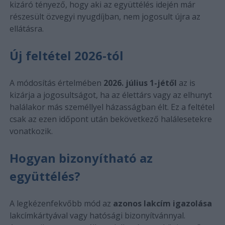
kizáró tényező, hogy aki az együttélés idején már
részesült özvegyi nyugdíjban, nem jogosult újra az
ellátásra.
Új feltétel 2026-tól
A módosítás értelmében
2026. július 1-jétől
az is
kizárja a jogosultságot, ha az élettárs vagy az elhunyt
halálakor más személlyel házasságban élt. Ez a feltétel
csak az ezen időpont után bekövetkező halálesetekre
vonatkozik.
Hogyan bizonyítható az
együttélés?
A legkézenfekvőbb mód az
azonos lakcím igazolása
lakcímkártyával vagy hatósági bizonyítvánnyal.