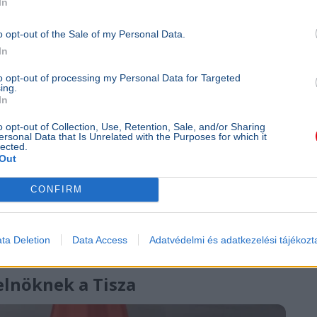
In
o opt-out of the Sale of my Personal Data.
In
to opt-out of processing my Personal Data for Targeted
ing.
In
 államnak a Mészáros Lőrinchez
o opt-out of Collection, Use, Retention, Sale, and/or Sharing
ersonal Data that Is Unrelated with the Purposes for which it
lected.
Out
CONFIRM
sza az államnak a Mészáros Lőrinchez köthető Prime Tech
ta Deletion
Data Access
Adatvédelmi és adatkezelési tájékozt
elnöknek a Tisza