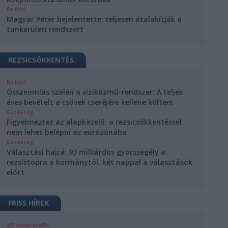
Belföld
Magyar Péter bejelentette: teljesen átalakítják a
tankerületi rendszert
REZSICSÖKKENTÉS
Belföld
Összeomlás szélén a víziközmű-rendszer: A teljes
éves bevételt a csövek cseréjére kellene költeni
Gazdaság
Figyelmeztet az alapkezelő: a rezsicsökkentéssel
nem lehet belépni az eurózónába
Gazdaság
Választási hajrá: 93 milliárdos gyorssegély a
rezsistopra a kormánytól, két nappal a választások
előtt
FRISS HÍREK
1 órával ezelőtt