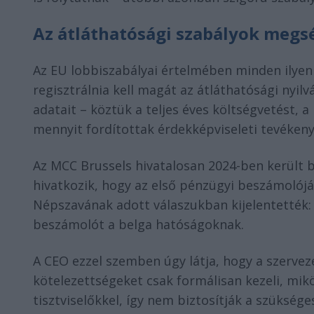
Az átláthatósági szabályok megsé
Az EU lobbiszabályai értelmében minden ilyen
regisztrálnia kell magát az átláthatósági nyil
adatait – köztük a teljes éves költségvetést, a
mennyit fordítottak érdekképviseleti tevékeny
Az MCC Brussels hivatalosan 2024-ben került b
hivatkozik, hogy az első pénzügyi beszámolójá
Népszavának adott válaszukban kijelentették: 
beszámolót a belga hatóságoknak.
A CEO ezzel szemben úgy látja, hogy a szerveze
kötelezettségeket csak formálisan kezeli, mik
tisztviselőkkel, így nem biztosítják a szükség