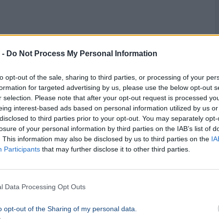
hogy az MCC Brussels valóban nem tesz eleget
övetkezményekkel kell számolniuk. Az iroda
 -
Do Not Process My Personal Information
ogosultságukat az Európai Parlamentbe, nem
to opt-out of the sale, sharing to third parties, or processing of your per
özött, és a Bizottság alkalmazottai sem
formation for targeted advertising by us, please use the below opt-out s
r selection. Please note that after your opt-out request is processed y
eing interest-based ads based on personal information utilized by us or
disclosed to third parties prior to your opt-out. You may separately opt-
CC Brussels az első olyan magyar kormányzati
losure of your personal information by third parties on the IAB’s list of
létre rendezkedett be Brüsszelben, és nem
. This information may also be disclosed by us to third parties on the
IA
a. A vizsgálat kimenetele nemcsak az MCC
Participants
that may further disclose it to other third parties.
enlétének hitelességére is hatással lehet.
l Data Processing Opt Outs
o opt-out of the Sharing of my personal data.