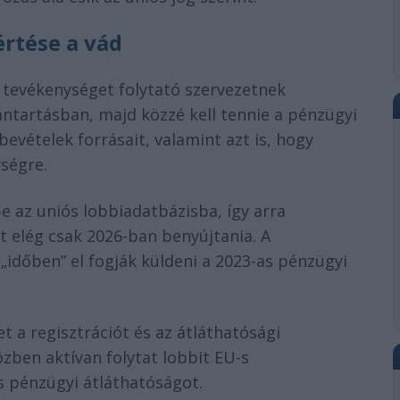
rtése a vád
 tevékenységet folytató szervezetnek
vántartásban, majd közzé kell tennie a pénzügyi
 bevételek forrásait, valamint azt is, hogy
ségre.
e az uniós lobbiadatbázisba, így arra
t elég csak 2026-ban benyújtania. A
„időben” el fogják küldeni a 2023-as pénzügyi
t a regisztrációt és az átláthatósági
özben aktívan folytat lobbit EU-s
es pénzügyi átláthatóságot.