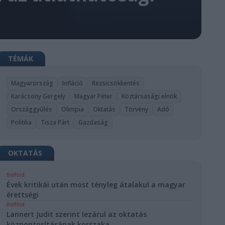
TÉMÁK
Magyarország
Infláció
Rezsicsökkentés
Karácsony Gergely
Magyar Péter
Köztársasági elnök
Országgyűlés
Olimpia
Oktatás
Törvény
Adó
Politika
Tisza Párt
Gazdaság
OKTATÁS
Belföld
Évek kritikái után most tényleg átalakul a magyar
érettségi
Belföld
Lannert Judit szerint lezárul az oktatás
központosításának korszaka