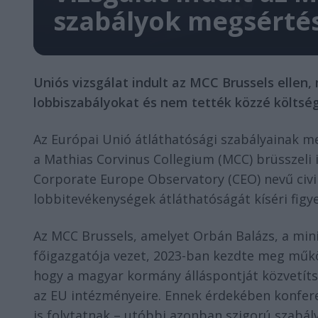
szabályok megsérté
Uniós vizsgálat indult az MCC Brussels ellen
lobbiszabályokat és nem tették közzé költsé
Az Európai Unió átláthatósági szabályainak me
a Mathias Corvinus Collegium (MCC) brüsszeli i
Corporate Europe Observatory (CEO) nevű civi
lobbitevékenységek átláthatóságát kíséri figy
Az MCC Brussels, amelyet Orbán Balázs, a mini
főigazgatója vezet, 2023-ban kezdte meg műkö
hogy a magyar kormány álláspontját közvetítse
az EU intézményeire. Ennek érdekében konfer
is folytatnak – utóbbi azonban szigorú szabályo