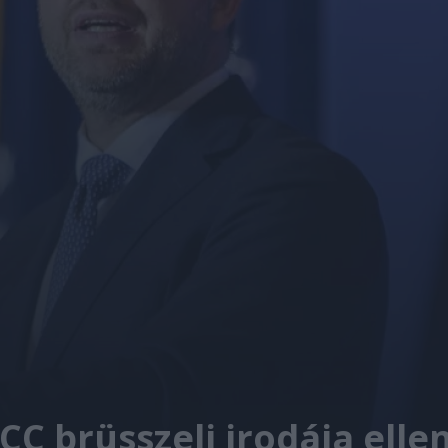
CC brüsszeli irodája elle