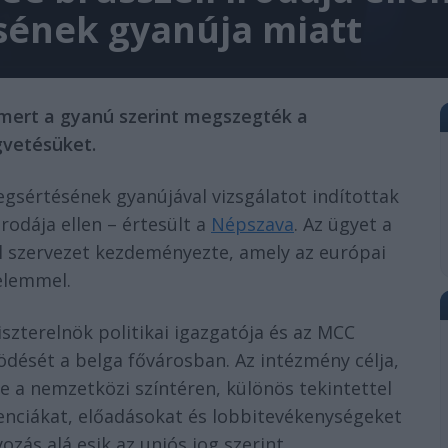
sének gyanúja miatt
, mert a gyanú szerint megszegték a
gvetésüket.
gsértésének gyanújával vizsgálatot indítottak
rodája ellen – értesült a
Népszava
. Az ügyet a
l szervezet kezdeményezte, amely az európai
elemmel.
szterelnök politikai igazgatója és az MCC
dését a belga fővárosban. Az intézmény célja,
 a nemzetközi színtéren, különös tekintettel
enciákat, előadásokat és lobbitevékenységeket
zás alá esik az uniós jog szerint.