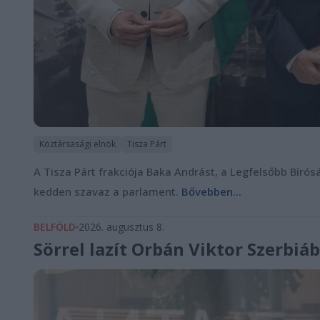
Köztársasági elnök
Tisza Párt
A Tisza Párt frakciója Baka Andrást, a Legfelsőbb Bírósá
kedden szavaz a parlament.
Bővebben...
BELFÖLD
2026. augusztus 8.
Sörrel lazít Orbán Viktor Szerbiá