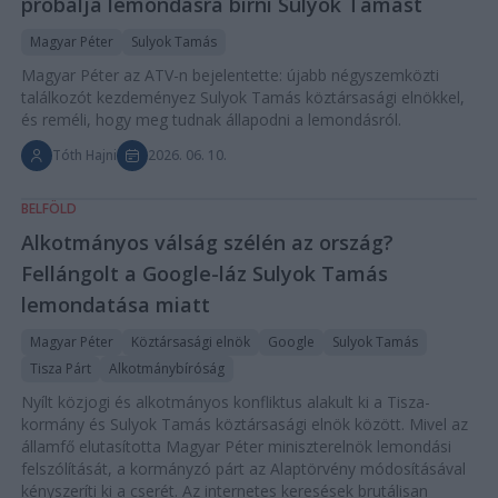
próbálja lemondásra bírni Sulyok Tamást
Magyar Péter
Sulyok Tamás
Magyar Péter az ATV-n bejelentette: újabb négyszemközti
találkozót kezdeményez Sulyok Tamás köztársasági elnökkel,
és reméli, hogy meg tudnak állapodni a lemondásról.
Tóth Hajni
2026. 06. 10.
BELFÖLD
Alkotmányos válság szélén az ország?
Fellángolt a Google-láz Sulyok Tamás
lemondatása miatt
Magyar Péter
Köztársasági elnök
Google
Sulyok Tamás
Tisza Párt
Alkotmánybíróság
Nyílt közjogi és alkotmányos konfliktus alakult ki a Tisza-
kormány és Sulyok Tamás köztársasági elnök között. Mivel az
államfő elutasította Magyar Péter miniszterelnök lemondási
felszólítását, a kormányzó párt az Alaptörvény módosításával
kényszeríti ki a cserét. Az internetes keresések brutálisan