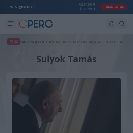
364.50 Ft
2026. Augusztus 7.
TÁMOGATÁS
315.99 Ft
H
ÁROM JELÖLTBŐL VÁLASZT KÖZTÁRSASÁGI ELNÖKÖT A PARLAMENT KEDDEN
FRISS
Sulyok Tamás