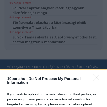
9 nappal ezelőtt
Political Capital: Magyar Péter legnagyobb
ellenfele saját maga
16 nappal ezelőtt
Törésvonalat okozhat a köztársasági elnök
személye a Tisza-táborban
19 nappal ezelőtt
Sulyok Tamás aláírta az Alaptörvény-módosítást,
hétfőn megszűnik mandátuma
MÉDIAAJÁNLAT
ADATKEZELÉSI TÁJÉKOZTATÓ
ÁSZF
TÁMOGATÓI ÁSZF
COOKIE-K HASZNÁLATA
SZERZŐI JOGOK
SZERKESZTŐSÉGI IRÁNYELVEK
IMPRESSZUM
10perc.hu -
Do Not Process My Personal
Information
© 2026 - 10perc.hu - Minden Jog fenntartva.
If you wish to opt-out of the sale, sharing to third parties, or
processing of your personal or sensitive information for
targeted advertising by us, please use the below opt-out