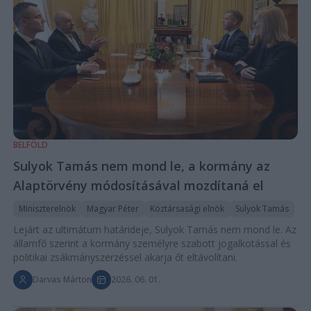
BELFÖLD
Sulyok Tamás nem mond le, a kormány az
Alaptörvény módosításával mozdítaná el
Miniszterelnök
Magyar Péter
Köztársasági elnök
Sulyok Tamás
Lejárt az ultimátum határideje, Sulyok Tamás nem mond le. Az
államfő szerint a kormány személyre szabott jogalkotással és
politikai zsákmányszerzéssel akarja őt eltávolítani.
Darvas Márton
2026. 06. 01.