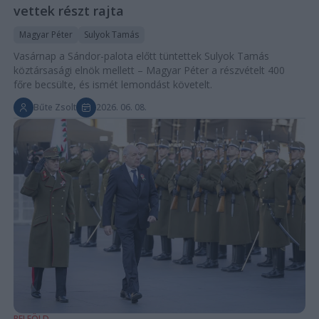
vettek részt rajta
Magyar Péter
Sulyok Tamás
Vasárnap a Sándor-palota előtt tüntettek Sulyok Tamás
köztársasági elnök mellett – Magyar Péter a részvételt 400
főre becsülte, és ismét lemondást követelt.
Bűte Zsolt
2026. 06. 08.
BELFÖLD