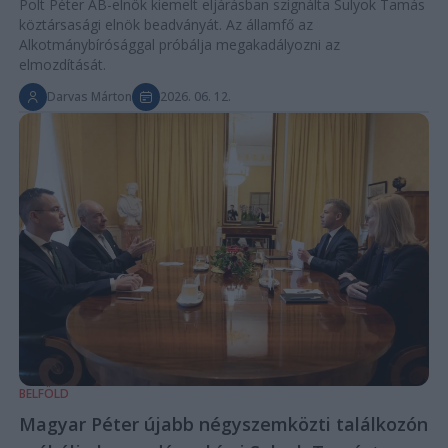
Polt Péter AB-elnök kiemelt eljárásban szignálta Sulyok Tamás
köztársasági elnök beadványát. Az államfő az
Alkotmánybírósággal próbálja megakadályozni az
elmozdítását.
Darvas Márton
2026. 06. 12.
BELFÖLD
Magyar Péter újabb négyszemközti találkozón