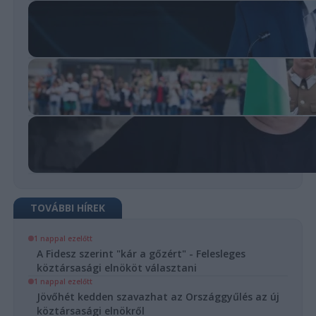
TOVÁBBI HÍREK
1 nappal ezelőtt
A Fidesz szerint "kár a gőzért" - Felesleges
köztársasági elnököt választani
1 nappal ezelőtt
Jövőhét kedden szavazhat az Országgyűlés az új
köztársasági elnökről