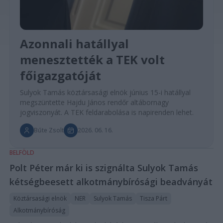
Azonnali hatállyal
menesztették a TEK volt
főigazgatóját
Sulyok Tamás köztársasági elnök június 15-i hatállyal
megszüntette Hajdu János rendőr altábornagy
jogviszonyát. A TEK feldarabolása is napirenden lehet.
Bűte Zsolt
2026. 06. 16.
BELFÖLD
Polt Péter már ki is szignálta Sulyok Tamás
kétségbeesett alkotmánybírósági beadványát
Köztársasági elnök
NER
Sulyok Tamás
Tisza Párt
Alkotmánybíróság