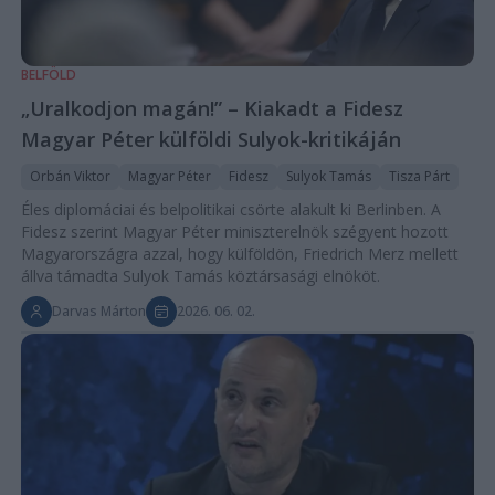
BELFÖLD
„Uralkodjon magán!” – Kiakadt a Fidesz
Magyar Péter külföldi Sulyok-kritikáján
Orbán Viktor
Magyar Péter
Fidesz
Sulyok Tamás
Tisza Párt
Éles diplomáciai és belpolitikai csörte alakult ki Berlinben. A
Fidesz szerint Magyar Péter miniszterelnök szégyent hozott
Magyarországra azzal, hogy külföldön, Friedrich Merz mellett
állva támadta Sulyok Tamás köztársasági elnököt.
Darvas Márton
2026. 06. 02.