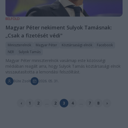
BELFÖLD
Magyar Péter nekiment Sulyok Tamásnak:
„Csak a fizetését védi"
Miniszterelnök
Magyar Péter
Köztársasági elnök
Facebook
NER
Sulyok Tamás
Magyar Péter miniszterelnök vasárnap este közösségi
médiában reagált arra, hogy Sulyok Tamás köztársasági elnök
visszautasította a lemondási felszólítást.
Bűte Zsolt
2026. 05. 31.
‹
1
2
...
2
3
4
...
7
8
›