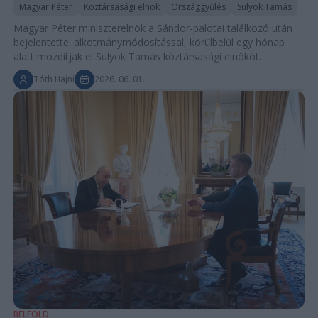
Magyar Péter
Köztársasági elnök
Országgyűlés
Sulyok Tamás
Magyar Péter miniszterelnök a Sándor-palotai találkozó után
bejelentette: alkotmánymódosítással, körülbelül egy hónap
alatt mozdítják el Sulyok Tamás köztársasági elnököt.
Tóth Hajni
2026. 06. 01.
BELFÖLD