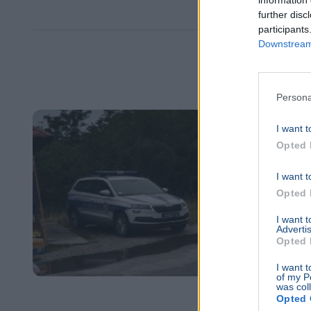
further disc
participants
Downstream 
Persona
I want t
Opted 
I want t
Opted 
I want 
Advertis
Opted 
I want t
of my P
was col
Opted 