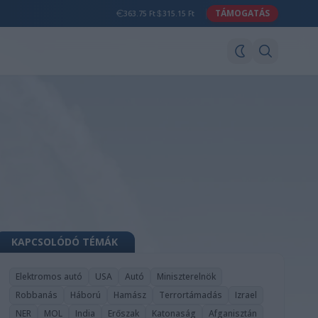
TÁMOGATÁS
363.75 Ft
315.15 Ft
KAPCSOLÓDÓ TÉMÁK
Elektromos autó
USA
Autó
Miniszterelnök
Robbanás
Háború
Hamász
Terrortámadás
Izrael
NER
MOL
India
Erőszak
Katonaság
Afganisztán