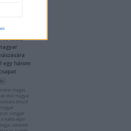
ban.
2022.
erc.hu
07. 02.
D
ató
ztáni
res csúcs
 magyar
ászására
l egy három
csapat
tán
 méter magas
eak első magyar
zására készül
magyar
szó: Lengyel
 a Kalifa Alpin
tagja, valamint
Virág és Győrffy