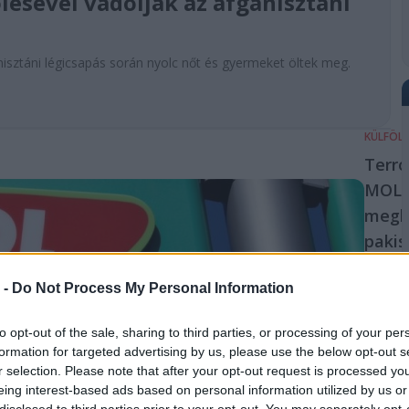
lésével vádolják az afganisztáni
anisztáni légicsapás során nyolc nőt és gyermeket öltek meg.
KÜLFÖL
Terr
MOL e
megh
pakis
ostr
 -
Do Not Process My Personal Information
Terror
Pakisz
to opt-out of the sale, sharing to third parties, or processing of your per
Nagyjá
formation for targeted advertising by us, please use the below opt-out s
fegyver
r selection. Please note that after your opt-out request is processed y
afgán h
eing interest-based ads based on personal information utilized by us or
találha
disclosed to third parties prior to your opt-out. You may separately opt-