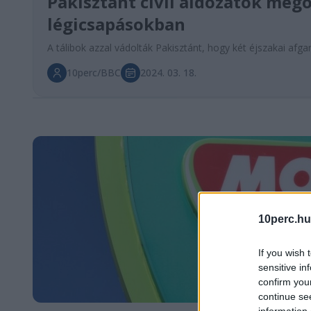
Pakisztánt civil áldozatok megö
légicsapásokban
A tálibok azzal vádolták Pakisztánt, hogy két éjszakai afg
10perc/BBC
2024. 03. 18.
10perc.hu
If you wish 
sensitive in
confirm you
continue se
information 