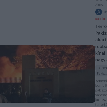
Ákos.
10p
KÜLFÖL
Terro
Pakis
akart
robba
kínai
nagyk
Terror
Pakisz
Ismeret
bombát
pakis
városá
luxussz
terror