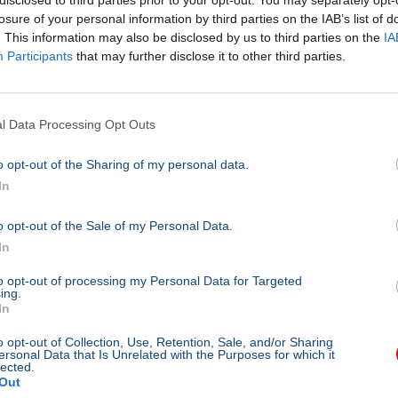
10p
losure of your personal information by third parties on the IAB’s list of
. This information may also be disclosed by us to third parties on the
IA
KÜLFÖL
Participants
that may further disclose it to other third parties.
Valós
dúlt a
határ
l Data Processing Opt Outs
Pakis
o opt-out of the Sharing of my personal data.
afgá
In
lőtté
szaba
o opt-out of the Sale of my Personal Data.
erdő
In
Pakisz
to opt-out of processing my Personal Data for Targeted
ing.
A szab
In
hat mi
tűzfe
o opt-out of Collection, Use, Retention, Sale, and/or Sharing
ersonal Data that Is Unrelated with the Purposes for which it
sérülé
lected.
egy 16 
Out
legsúly