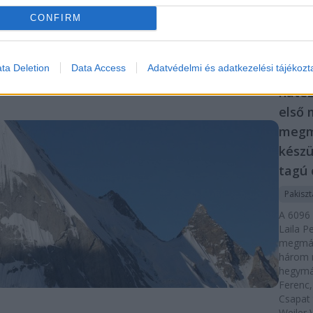
állapot
CONFIRM
10p
KÜLFÖL
ta Deletion
Data Access
Adatvédelmi és adatkezelési tájékozt
Pakis
hatez
első
megm
készü
tagú 
Pakisz
A 6096
Laila P
megmás
három 
hegymá
Ferenc,
Csapat 
Weiler 