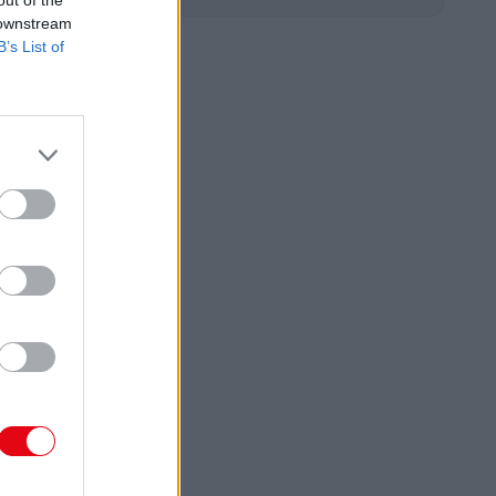
2023.
erc.hu
 downstream
05. 23.
B’s List of
D
ágos csata
 déli
ainknál!
ztáni és
n migránsok
k egymást a
dkai
ben
tán
adkai kórházban
gránst ápolnak
gyver okozta
sekkel, közülük
éves lány van a
osabb