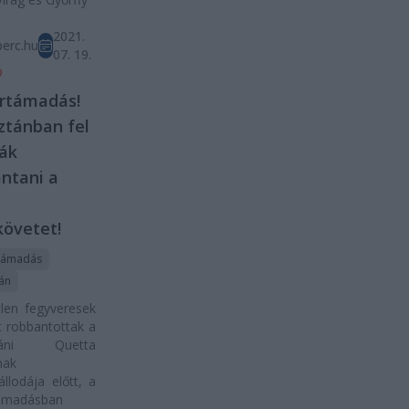
2021.
erc.hu
07. 19.
D
rtámadás!
ztánban fel
ák
ntani a
övetet!
támadás
tán
len fegyveresek
 robbantottak a
ztáni Quetta
nak
állodája előtt, a
támadásban