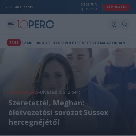
363.75 Ft
2026. Augusztus 7.
TÁMOGATÁS
315.15 Ft
7
,2 MILLIÁRDOS LUXUSÉPÜLETET VETT VOLNA AZ ORBÁN-KORMÁNY BRÜSSZELBEN
FRISS
SZÓRAKOZÁS
Olvasási idő: 2 perc
Szeretettel, Meghan:
életvezetési sorozat Sussex
hercegnéjétől