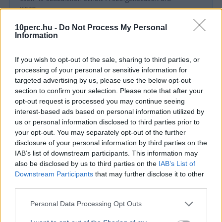
viszo...
10perc.hu -
Do Not Process My Personal
Ajánljuk még
Information
SZÓRAKOZÁS
2026. július 27.
If you wish to opt-out of the sale, sharing to third parties, or
processing of your personal or sensitive information for
Mozifilm készül Bongor Extázis című
targeted advertising by us, please use the below opt-out
lemezéhez
section to confirm your selection. Please note that after your
opt-out request is processed you may continue seeing
interest-based ads based on personal information utilized by
us or personal information disclosed to third parties prior to
your opt-out. You may separately opt-out of the further
disclosure of your personal information by third parties on the
IAB’s list of downstream participants. This information may
also be disclosed by us to third parties on the
IAB’s List of
Downstream Participants
that may further disclose it to other
third parties.
Personal Data Processing Opt Outs