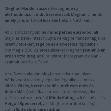
Meghan Markle, Sussex hercegnéje új
életmódműsort indít Szeretettel, Meghan címmel,
amely január 15-től lesz elérhető a Netflixen.
Az új sorozat nyolc,
harminc perces epizódból
áll
majd, és betekintést nyújt a hercegné mindennapjaiba,
kreatív tevékenységeibe és életvezetési tippjeibe -
írta
meg a BBC. Az értesüléseket Meghan
január 2-án
erősítette meg
az újraindított Instagram-oldalán -
számolt be
róla
a Telex.
Az előzetes alapján Meghan a műsorban olyan
hétköznapi tevékenységekkel foglalkozik, mint a
sütés, főzés, kertészkedés, méhészkedés és
dekorálás
. A nézők a sorozat során hírességekkel is
találkozhatnak, például
Mindy Kaling
színésznővel és
Abigail Spencerrel
, aki Meghan korábbi kollégája
volt a
Suits című sorozatban
.