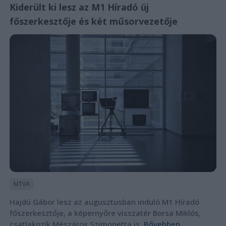
Kiderült ki lesz az M1 Híradó új
főszerkesztője és két műsorvezetője
MTVA
Hajdú Gábor lesz az augusztusban induló M1 Híradó
főszerkesztője, a képernyőre visszatér Borsa Miklós,
csatlakozik Mészáros Szimonetta is.
Bővebben...