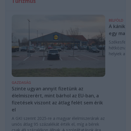
Turizmus
BELFÖLD
A kánikul
egy magya
Székesfehé
hétköznap d
helyiek a C
GAZDASÁG
Szinte ugyan annyit fizetünk az
élelmiszerért, mint bárhol az EU-ban, a
fizetések viszont az átlag felét sem érik
el
A GKI szerint 2025-re a magyar élelmiszerárak az
uniós átlag 95 százalékát érték el, míg a bérek
csak 49 százalékon állnak. A szolgáltatások ára