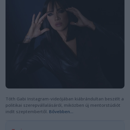
Tóth Gabi Instagram-videójában kiábrándultan beszélt a
politikai szerepvállalásáról, miközben új mentorstúdiót
indít szeptembertől.
Bővebben...