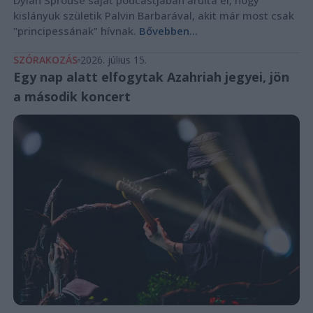
kislányuk születik Palvin Barbarával, akit már most csak
"principessának" hívnak.
Bővebben...
SZÓRAKOZÁS
2026. július 15.
Egy nap alatt elfogytak Azahriah jegyei, jön
a második koncert