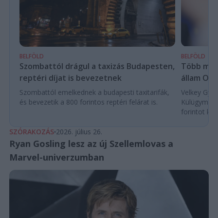
BELFÖLD
BELFÖLD
Több mint
Szombattól drágul a taxizás Budapesten,
állam Orb
reptéri díjat is bevezetnek
Velkey Györg
Szombattól emelkednek a budapesti taxitarifák,
Külügyminis
és bevezetik a 800 forintos reptéri felárat is.
forintot köl
SZÓRAKOZÁS
2026. július 26.
Ryan Gosling lesz az új Szellemlovas a
Marvel-univerzumban