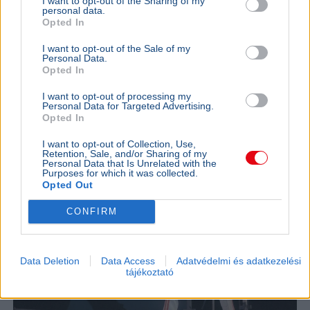
I want to opt-out of the Sharing of my
Zene
Film
Mozi
Zacher Gábor
Kultúra
personal data.
Opted In
Az Extázis Uncut mozifilm Bongor tavalyi albumát
dolgozza fel, a szereplők közt Thuróczy Szabolcs és
I want to opt-out of the Sale of my
Zacher Gábor is feltűnik.
Bővebben...
Personal Data.
Opted In
SZÓRAKOZÁS
2026. július 27.
I want to opt-out of processing my
Világszerte látható lesz a felújított Queen-
Personal Data for Targeted Advertising.
Opted In
koncertfilm a zenekar budapesti fellépéséről
I want to opt-out of Collection, Use,
Retention, Sale, and/or Sharing of my
Personal Data that Is Unrelated with the
Purposes for which it was collected.
Opted Out
CONFIRM
Data Deletion
Data Access
Adatvédelmi és adatkezelési
tájékoztató