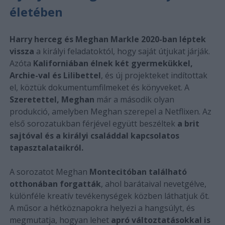
életében
Harry herceg és Meghan Markle 2020-ban léptek
vissza
a királyi feladatoktól, hogy saját útjukat járják.
Azóta
Kaliforniában élnek két gyermekükkel,
Archie-val és Lilibettel
, és új projekteket indítottak
el, köztük dokumentumfilmeket és könyveket. A
Szeretettel, Meghan
már a második olyan
produkció, amelyben Meghan szerepel a Netflixen. Az
első sorozatukban férjével együtt beszéltek
a brit
sajtóval és a királyi családdal kapcsolatos
tapasztalataikról.
A sorozatot Meghan
Montecitóban található
otthonában forgatták
, ahol barátaival nevetgélve,
különféle kreatív tevékenységek közben láthatjuk őt.
A műsor a hétköznapokra helyezi a hangsúlyt, és
megmutatja, hogyan lehet
apró változtatásokkal is