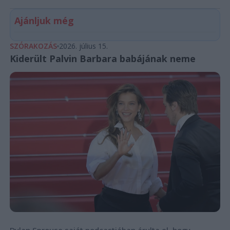
Ajánljuk még
SZÓRAKOZÁS
2026. július 15.
Kiderült Palvin Barbara babájának neme
Dylan Sprouse saját podcastjában árulta el, hogy