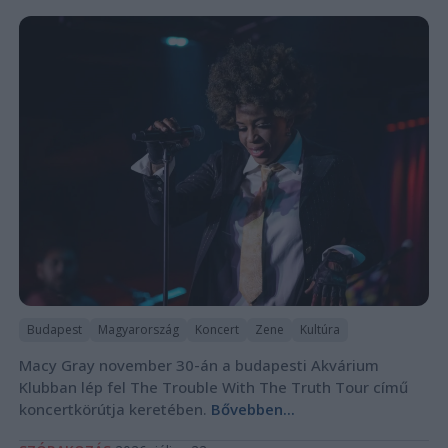
Budapest
Magyarország
Koncert
Zene
Kultúra
Macy Gray november 30-án a budapesti Akvárium
Klubban lép fel The Trouble With The Truth Tour című
koncertkörútja keretében.
Bővebben...