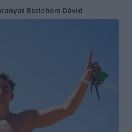
 aranyat Betlehem Dávid