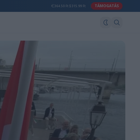
TÁMOGATÁS
364.50 Ft
315.99 Ft