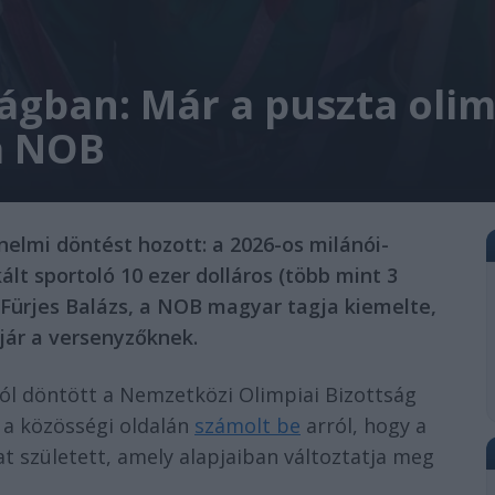
ágban: Már a puszta olimp
 a NOB
elmi döntést hozott: a 2026-os milánói-
kált sportoló 10 ezer dolláros (több mint 3
t. Fürjes Balázs, a NOB magyar tagja kiemelte,
 jár a versenyzőknek.
ól döntött a Nemzetközi Olimpiai Bizottság
 a közösségi oldalán
számolt be
arról, hogy a
t született, amely alapjaiban változtatja meg