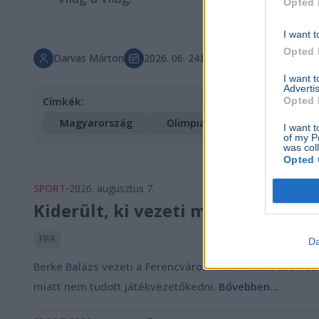
Opted 
I want t
Opted 
Darvas Márton
2026. 06. 24.
Főkép forrása: Fürje
I want 
Advertis
Opted 
Címkék:
Magyarország
Olimpia
Sport
I want t
of my P
was col
Opted 
SPORT
2026. augusztus 7.
Kiderült, ki vezeti majd a Feren
FIFA
Da
Berke Balázs vezeti a Ferencváros–Real Madrid szombat
miatt nem tudott játékvezetőkedni.
Bővebben...