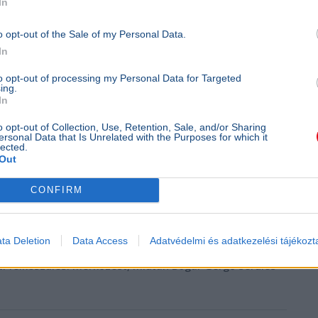
In
o opt-out of the Sale of my Personal Data.
In
s Balázs / Facebook
to opt-out of processing my Personal Data for Targeted
ing.
In
o opt-out of Collection, Use, Retention, Sale, and/or Sharing
ersonal Data that Is Unrelated with the Purposes for which it
lected.
Out
CONFIRM
cváros–Real Madrid mérkőzést
ta Deletion
Data Access
Adatvédelmi és adatkezelési tájékozt
i felkészülési mérkőzést, miután Bogár Gergő sérülés