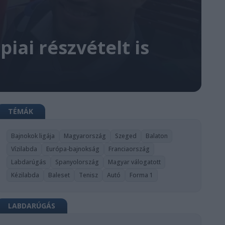
iai részvételt is
TÉMÁK
Bajnokok ligája
Magyarország
Szeged
Balaton
Vízilabda
Európa-bajnokság
Franciaország
Labdarúgás
Spanyolország
Magyar válogatott
Kézilabda
Baleset
Tenisz
Autó
Forma 1
LABDARÚGÁS