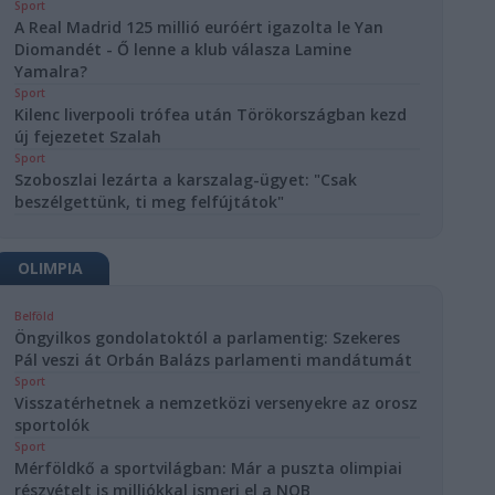
Sport
A Real Madrid 125 millió euróért igazolta le Yan
Diomandét - Ő lenne a klub válasza Lamine
Yamalra?
Sport
Kilenc liverpooli trófea után Törökországban kezd
új fejezetet Szalah
Sport
Szoboszlai lezárta a karszalag-ügyet: "Csak
beszélgettünk, ti meg felfújtátok"
OLIMPIA
Belföld
Öngyilkos gondolatoktól a parlamentig: Szekeres
Pál veszi át Orbán Balázs parlamenti mandátumát
Sport
Visszatérhetnek a nemzetközi versenyekre az orosz
sportolók
Sport
Mérföldkő a sportvilágban: Már a puszta olimpiai
részvételt is milliókkal ismeri el a NOB