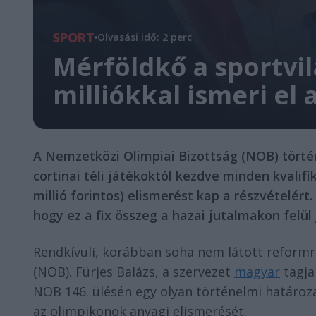
SPORT
Olvasási idő: 2 perc
Mérföldkő a sportvil
milliókkal ismeri el
A Nemzetközi Olimpiai Bizottság (NOB) történ
cortinai téli játékoktól kezdve minden kvalifi
millió forintos) elismerést kap a részvételér
hogy ez a fix összeg a hazai jutalmakon felül
Rendkívüli, korábban soha nem látott reformr
(NOB). Fürjes Balázs, a szervezet
magyar
tagja
NOB 146. ülésén egy olyan történelmi határoza
az olimpikonok anyagi elismerését.