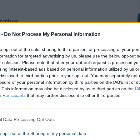
szíve
 -
Do Not Process My Personal Information
iért volt szükség erre a radikális és
máciában:
to opt-out of the sale, sharing to third parties, or processing of your per
formation for targeted advertising by us, please use the below opt-out s
téssel a NOB hivatalosan is elismeri, hogy
r selection. Please note that after your opt-out request is processed y
eing interest-based ads based on personal information utilized by us or
teljesítése vagy az olimpiai kvóta
disclosed to third parties prior to your opt-out. You may separately opt-
losure of your personal information by third parties on the IAB’s list of
. This information may also be disclosed by us to third parties on the
IA
Participants
that may further disclose it to other third parties.
t rengeteg év megfeszített, fegyelmezett
l Data Processing Opt Outs
zetésével a bizottság egyértelmű üzenetet
ában maguk a sportolók állnak, amíg csak
o opt-out of the Sharing of my personal data.