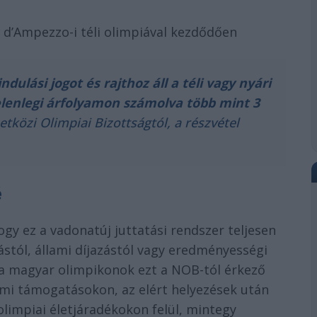
 d’Ampezzo-i téli olimpiával kezdődően
dulási jogot és rajthoz áll a téli vagy nyári
jelenlegi árfolyamon számolva több mint 3
közi Olimpiai Bizottságtól, a részvétel
é
gy ez a vadonatúj juttatási rendszer teljesen
stól, állami díjazástól vagy eredményességi
y a magyar olimpikonok ezt a NOB-tól érkező
mi támogatásokon, az elért helyezések után
limpiai életjáradékokon felül, mintegy