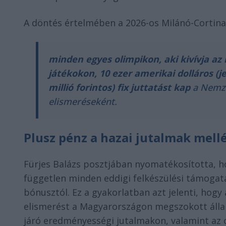
A döntés értelmében a 2026-os Milánó-Cortina
minden egyes olimpikon, aki kivívja az in
játékokon, 10 ezer amerikai dolláros (
millió forintos) fix juttatást kap
a Nemzet
elismeréseként.
Plusz pénz a hazai jutalmak mell
Fürjes Balázs posztjában nyomatékosította, ho
független minden eddigi felkészülési támogatá
bónusztól. Ez a gyakorlatban azt jelenti, hog
elismerést a Magyarországon megszokott álla
járó eredményességi jutalmakon, valamint az o