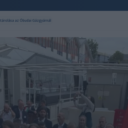
tárolása az Óbudai Gázgyárnál