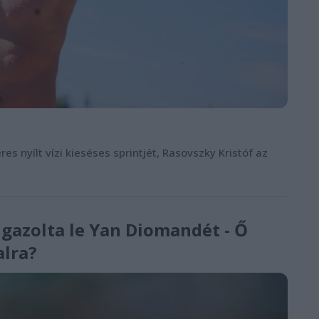
s nyílt vízi kieséses sprintjét, Rasovszky Kristóf az
igazolta le Yan Diomandét - Ő
alra?