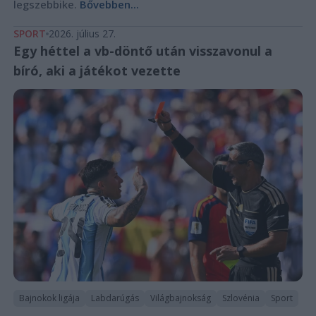
legszebbike.
Bővebben...
SPORT
2026. július 27.
Egy héttel a vb-döntő után visszavonul a
bíró, aki a játékot vezette
Bajnokok ligája
Labdarúgás
Világbajnokság
Szlovénia
Sport