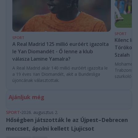
SPORT
SPORT
Kilenc liv
A Real Madrid 125 millió euróért igazolta
Törökorsz
le Yan Diomandét - Ő lenne a klub
Szalah
válasza Lamine Yamalra?
Mohamed Sza
A Real Madrid akár 140 millió euróért igazolta le
Trabzonspor
a 19 éves Yan Diomandét, akit a Bundesliga
szurkoló ün
újoncának választottak.
Ajánljuk még
SPORT
2026. augusztus 2.
Hőségben játszották le az Újpest–Debrecen
meccset, ápolni kellett Ljujicsot