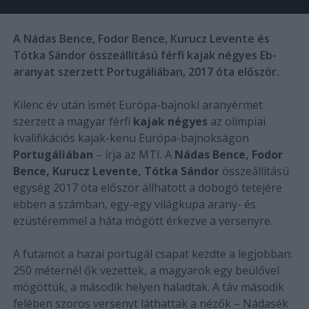
A Nádas Bence, Fodor Bence, Kurucz Levente és
Tótka Sándor összeállítású férfi kajak négyes Eb-
aranyat szerzett Portugáliában, 2017 óta először.
Kilenc év után ismét Európa-bajnoki aranyérmet
szerzett a magyar férfi
kajak négyes
az olimpiai
kvalifikációs kajak-kenu Európa-bajnokságon
Portugáliában
– írja az MTI. A
Nádas Bence, Fodor
Bence, Kurucz Levente, Tótka Sándor
összeállítású
egység 2017 óta először állhatott a dobogó tetejére
ebben a számban, egy-egy világkupa arany- és
ezüstéremmel a háta mögött érkezve a versenyre.
A futamot a hazai portugál csapat kezdte a legjobban:
250 méternél ők vezettek, a magyarok egy beülővel
mögöttük, a második helyen haladtak. A táv második
felében szoros versenyt láthattak a nézők – Nádasék