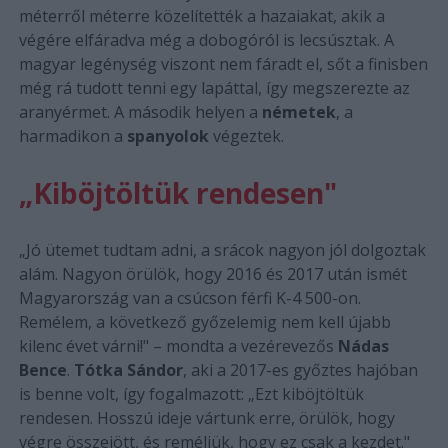
méterről méterre közelítették a hazaiakat, akik a
végére elfáradva még a dobogóról is lecsúsztak. A
magyar legénység viszont nem fáradt el, sőt a finisben
még rá tudott tenni egy lapáttal, így megszerezte az
aranyérmet. A második helyen a
németek
, a
harmadikon a
spanyolok
végeztek.
„Kiböjtöltük rendesen"
„Jó ütemet tudtam adni, a srácok nagyon jól dolgoztak
alám. Nagyon örülök, hogy 2016 és 2017 után ismét
Magyarország van a csúcson férfi K-4 500-on.
Remélem, a következő győzelemig nem kell újabb
kilenc évet várni!" – mondta a vezérevezős
Nádas
Bence
.
Tótka Sándor
, aki a 2017-es győztes hajóban
is benne volt, így fogalmazott: „Ezt kiböjtöltük
rendesen. Hosszú ideje vártunk erre, örülök, hogy
végre összejött, és reméljük, hogy ez csak a kezdet."