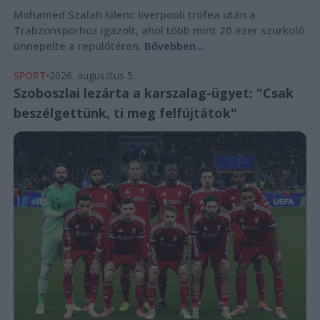
Mohamed Szalah kilenc liverpooli trófea után a
Trabzonsporhoz igazolt, ahol több mint 20 ezer szurkoló
ünnepelte a repülőtéren.
Bővebben...
SPORT
2026. augusztus 5.
Szoboszlai lezárta a karszalag-ügyet: "Csak
beszélgettünk, ti meg felfújtátok"