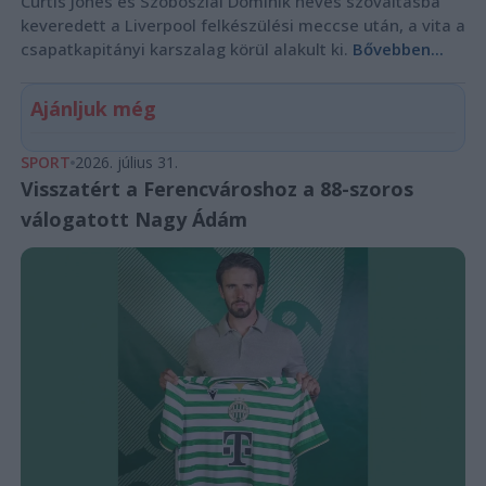
Curtis Jones és Szoboszlai Dominik heves szóváltásba
keveredett a Liverpool felkészülési meccse után, a vita a
csapatkapitányi karszalag körül alakult ki.
Bővebben...
Ajánljuk még
SPORT
2026. július 31.
Visszatért a Ferencvároshoz a 88-szoros
válogatott Nagy Ádám