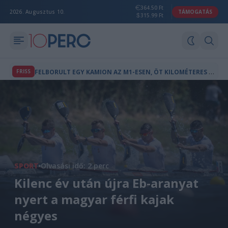
364.50 Ft
2026. Augusztus 10.
TÁMOGATÁS
315.99 Ft
F
ELBORULT EGY KAMION AZ M1-ESEN, ÖT KILOMÉTERES A TORLÓDÁS
FRISS
SPORT
Olvasási idő: 2 perc
Kilenc év után újra Eb-aranyat
nyert a magyar férfi kajak
négyes