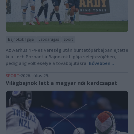
Bajnokok ligája
Labdarúgás
Sport
Az Aarhus 1-4-es vereség után büntetőpárbajban ejtette
ki a Lech Poznant a Bajnokok Ligája selejtezőjében,
pedig alig volt esélye a továbbjutásra.
Bővebben...
SPORT
2026. július 29.
Világbajnok lett a magyar női kardcsapat