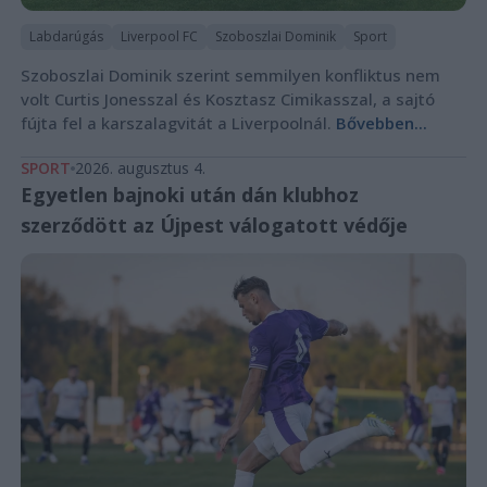
Labdarúgás
Liverpool FC
Szoboszlai Dominik
Sport
Szoboszlai Dominik szerint semmilyen konfliktus nem
volt Curtis Jonesszal és Kosztasz Cimikasszal, a sajtó
fújta fel a karszalagvitát a Liverpoolnál.
Bővebben...
SPORT
2026. augusztus 4.
Egyetlen bajnoki után dán klubhoz
szerződött az Újpest válogatott védője