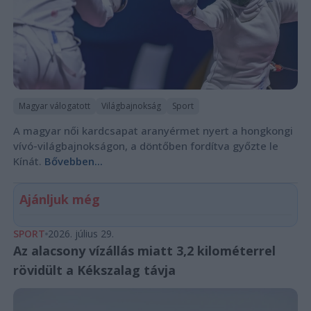
Magyar válogatott
Világbajnokság
Sport
A magyar női kardcsapat aranyérmet nyert a hongkongi
vívó-világbajnokságon, a döntőben fordítva győzte le
Kínát.
Bővebben...
Ajánljuk még
SPORT
2026. július 29.
Az alacsony vízállás miatt 3,2 kilométerrel
rövidült a Kékszalag távja