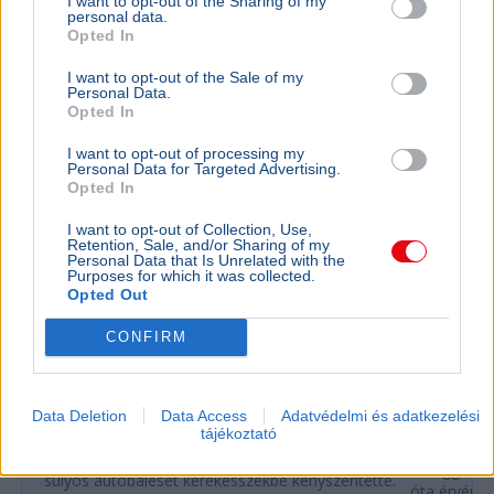
I want to opt-out of the Sharing of my
personal data.
Opted In
Olimpia
I want to opt-out of the Sale of my
Personal Data.
Opted In
I want to opt-out of processing my
Personal Data for Targeted Advertising.
Opted In
I want to opt-out of Collection, Use,
Retention, Sale, and/or Sharing of my
Personal Data that Is Unrelated with the
Purposes for which it was collected.
Opted Out
BELFÖLD
CONFIRM
Öngyilkos gondolatoktól a parlamentig:
SPORT
Szekeres Pál veszi át Orbán Balázs
Visszaté
parlamenti mandátumát
versenyek
Data Deletion
Data Access
Adatvédelmi és adatkezelési
tájékoztató
Szekeres Pál paralimpiai bajnok veszi át Orbán
A Nemzetköz
Balázs parlamenti mandátumát, miután egy
felfüggeszt
súlyos autóbaleset kerekesszékbe kényszerítette.
óta érvénybe