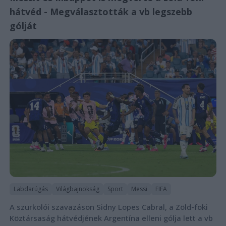
hátvéd - Megválasztották a vb legszebb
gólját
Labdarúgás
Világbajnokság
Sport
Messi
FIFA
A szurkolói szavazáson Sidny Lopes Cabral, a Zöld-foki
Köztársaság hátvédjének Argentína elleni gólja lett a vb