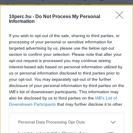
Debrecen - Nem enged az MLSZ
10perc.hu -
Do Not Process My Personal
Information
If you wish to opt-out of the sale, sharing to third parties, or
processing of your personal or sensitive information for
targeted advertising by us, please use the below opt-out
section to confirm your selection. Please note that after your
opt-out request is processed you may continue seeing
interest-based ads based on personal information utilized by
us or personal information disclosed to third parties prior to
your opt-out. You may separately opt-out of the further
disclosure of your personal information by third parties on the
IAB’s list of downstream participants. This information may
also be disclosed by us to third parties on the
IAB’s List of
Downstream Participants
that may further disclose it to other
Labdarúgás
MLSZ
Sport
Debrecen
Hőség
third parties.
Az MLSZ nem módosítja a vasárnapi Újpest–Debrecen
meccs időpontját annak ellenére, hogy Budapesten 40
Personal Data Processing Opt Outs
fokos hőség várható.
Bővebben...