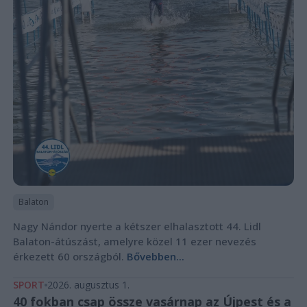
Balaton
Nagy Nándor nyerte a kétszer elhalasztott 44. Lidl
Balaton-átúszást, amelyre közel 11 ezer nevezés
érkezett 60 országból.
Bővebben...
SPORT
2026. augusztus 1.
40 fokban csap össze vasárnap az Újpest és a