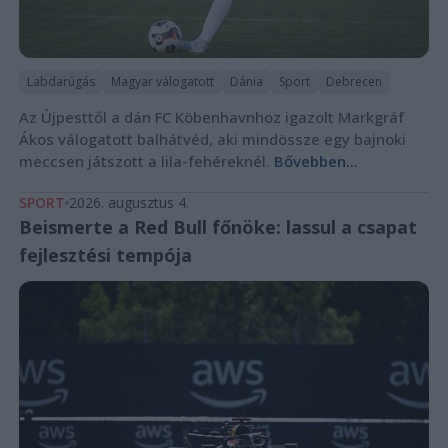
Labdarúgás
Magyar válogatott
Dánia
Sport
Debrecen
Az Újpesttől a dán FC Köbenhavnhoz igazolt Markgráf
Ákos válogatott balhátvéd, aki mindössze egy bajnoki
meccsen játszott a lila-fehéreknél.
Bővebben...
SPORT
2026. augusztus 4.
Beismerte a Red Bull főnöke: lassul a csapat
fejlesztési tempója