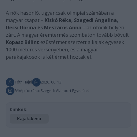
A nők hasonló, ugyancsak olimpiai számában a
magyar csapat –
Kiskó Réka, Szegedi Angelina,
Decsi Dorina és Mészáros Anna
– az ötödik helyen
zárt. A magyar éremtermés szombaton tovább bővült:
Kopasz Bálint
ezüstérmet szerzett a kajak egyesek
1000 méteres versenyében, és a magyar
parakajakosok is két érmet hoztak el.
Tóth Hajni
2026. 06. 13.
Főkép forrása: Szegedi Vízisport Egyesület
Címkék:
Kajak-kenu