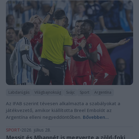
Labdarúgás
Világbajnokság
Svájc
Sport
Argentína
Az IFAB szerint tévesen alkalmazta a szabályokat a
játékvezető, amikor kiállította Breel Embolót az
Argentína elleni negyeddöntőben.
Bővebben...
SPORT
2026. július 28.
Messit és Mbappét is megverte a zöld-foki