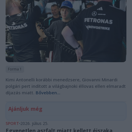
Forma 1
Kimi Antonelli korábbi menedzsere, Giovanni Minardi
polgári pert indított a világbajnoki éllovas ellen elmaradt
díjazás miatt.
Bővebben...
Ajánljuk még
SPORT
2026. július 25.
Egyenetlen aszfalt miatt kellett éjszaka