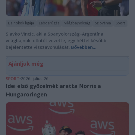
Bajnokok ligája
Labdarúgás
Világbajnokság
Szlovénia
Sport
Slavko Vincic, aki a Spanyolország–Argentína
világbajnoki döntőt vezette, egy héttel később
bejelentette visszavonulását.
Bővebben...
Ajánljuk még
SPORT
2026. július 26.
Idei első győzelmét aratta Norris a
Hungaroringen