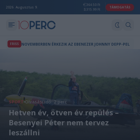
364.50 Ft
2026. Augusztus 9.
TÁMOGATÁS
315.99 Ft
FRISS
NOVEMBERBEN ÉRKEZIK AZ EBENEZER JOHNNY DEPP-PEL
SPORT
Olvasási idő: 2 perc
Hetven év, ötven év repülés –
Besenyei Péter nem tervez
leszállni