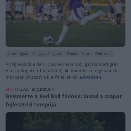
Labdarúgás
Magyar válogatott
Dánia
Sport
Debrecen
Az Újpesttől a dán FC Köbenhavnhoz igazolt Markgráf
Ákos válogatott balhátvéd, aki mindössze egy bajnoki
meccsen játszott a lila-fehéreknél.
Bővebben...
SPORT
2026. augusztus 4.
Beismerte a Red Bull főnöke: lassul a csapat
fejlesztési tempója