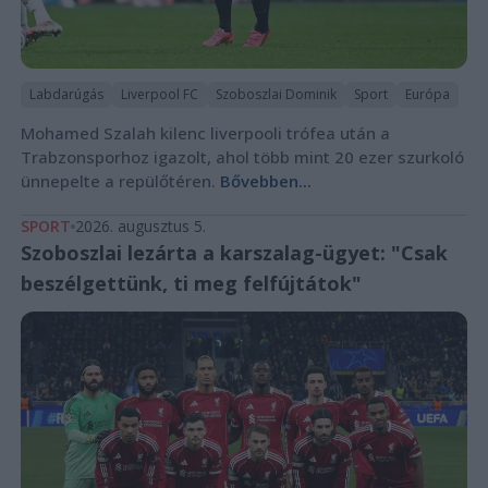
Labdarúgás
Liverpool FC
Szoboszlai Dominik
Sport
Európa
Mohamed Szalah kilenc liverpooli trófea után a
Trabzonsporhoz igazolt, ahol több mint 20 ezer szurkoló
ünnepelte a repülőtéren.
Bővebben...
SPORT
2026. augusztus 5.
Szoboszlai lezárta a karszalag-ügyet: "Csak
beszélgettünk, ti meg felfújtátok"