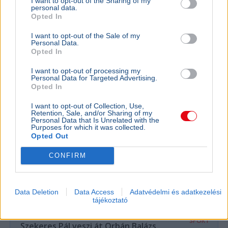
I want to opt-out of the Sharing of my
Labdarúgás
MLSZ
Sport
Debrecen
Hőség
personal data.
Opted In
Az MLSZ nem módosítja a vasárnapi Újpest–Debrecen
meccs időpontját annak ellenére, hogy Budapesten 40
I want to opt-out of the Sale of my
Personal Data.
fokos hőség várható.
Bővebben...
Opted In
I want to opt-out of processing my
Olimpia
Personal Data for Targeted Advertising.
Opted In
I want to opt-out of Collection, Use,
Retention, Sale, and/or Sharing of my
Personal Data that Is Unrelated with the
Purposes for which it was collected.
Opted Out
CONFIRM
Data Deletion
Data Access
Adatvédelmi és adatkezelési
tájékoztató
BELFÖLD
Öngyilkos gondolatoktól a parlamentig:
SPORT
Szekeres Pál veszi át Orbán Balázs