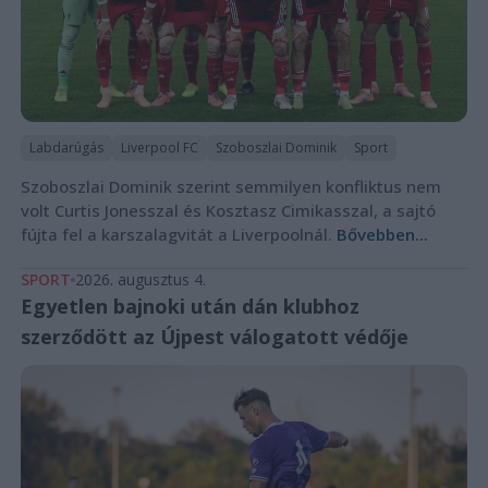
Labdarúgás
Liverpool FC
Szoboszlai Dominik
Sport
Szoboszlai Dominik szerint semmilyen konfliktus nem
volt Curtis Jonesszal és Kosztasz Cimikasszal, a sajtó
fújta fel a karszalagvitát a Liverpoolnál.
Bővebben...
SPORT
2026. augusztus 4.
Egyetlen bajnoki után dán klubhoz
szerződött az Újpest válogatott védője