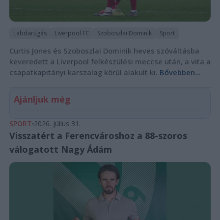
Labdarúgás
Liverpool FC
Szoboszlai Dominik
Sport
Curtis Jones és Szoboszlai Dominik heves szóváltásba
keveredett a Liverpool felkészülési meccse után, a vita a
csapatkapitányi karszalag körül alakult ki.
Bővebben...
Ajánljuk még
SPORT
2026. július 31.
Visszatért a Ferencvároshoz a 88-szoros
válogatott Nagy Ádám