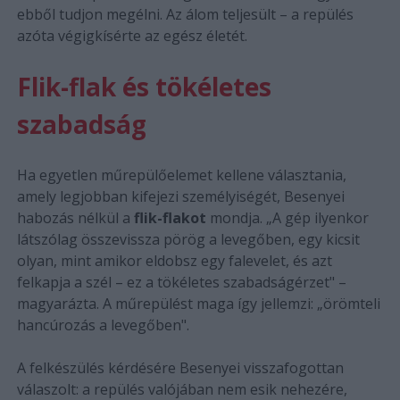
ebből tudjon megélni. Az álom teljesült – a repülés
azóta végigkísérte az egész életét.
Flik-flak és tökéletes
szabadság
Ha egyetlen műrepülőelemet kellene választania,
amely legjobban kifejezi személyiségét, Besenyei
habozás nélkül a
flik-flakot
mondja. „A gép ilyenkor
látszólag összevissza pörög a levegőben, egy kicsit
olyan, mint amikor eldobsz egy falevelet, és azt
felkapja a szél – ez a tökéletes szabadságérzet" –
magyarázta. A műrepülést maga így jellemzi: „örömteli
hancúrozás a levegőben".
A felkészülés kérdésére Besenyei visszafogottan
válaszolt: a repülés valójában nem esik nehezére,