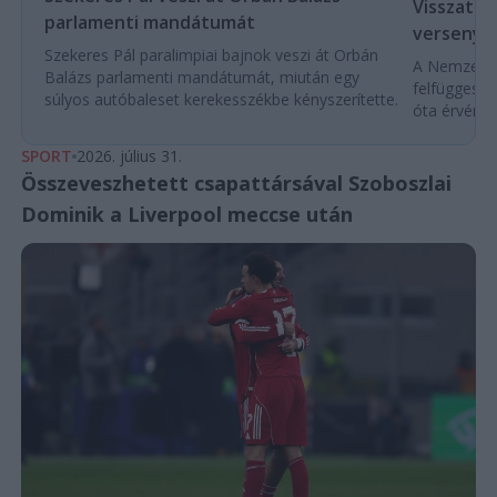
Visszaté
parlamenti mandátumát
versenyek
Szekeres Pál paralimpiai bajnok veszi át Orbán
A Nemzetköz
Balázs parlamenti mandátumát, miután egy
felfüggeszt
súlyos autóbaleset kerekesszékbe kényszerítette.
óta érvénybe
SPORT
2026. július 31.
Összeveszhetett csapattársával Szoboszlai
Dominik a Liverpool meccse után