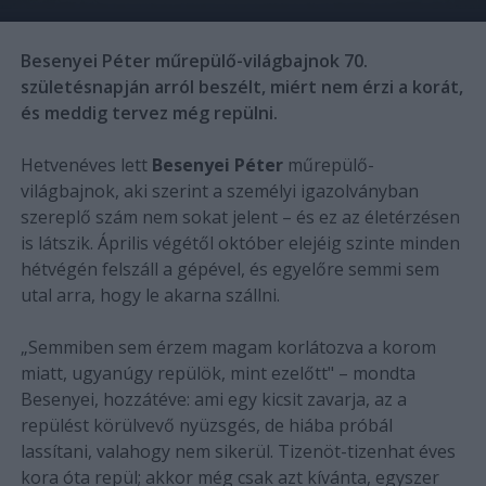
Besenyei Péter műrepülő-világbajnok 70.
születésnapján arról beszélt, miért nem érzi a korát,
és meddig tervez még repülni.
Hetvenéves lett
Besenyei Péter
műrepülő-
világbajnok, aki szerint a személyi igazolványban
szereplő szám nem sokat jelent – és ez az életérzésen
is látszik. Április végétől október elejéig szinte minden
hétvégén felszáll a gépével, és egyelőre semmi sem
utal arra, hogy le akarna szállni.
„Semmiben sem érzem magam korlátozva a korom
miatt, ugyanúgy repülök, mint ezelőtt" – mondta
Besenyei, hozzátéve: ami egy kicsit zavarja, az a
repülést körülvevő nyüzsgés, de hiába próbál
lassítani, valahogy nem sikerül. Tizenöt-tizenhat éves
kora óta repül; akkor még csak azt kívánta, egyszer