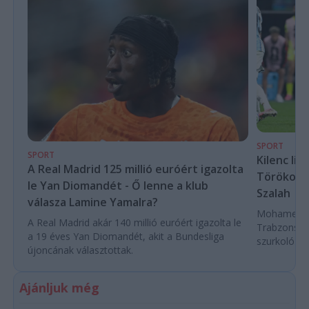
SPORT
SPORT
Kilenc liv
A Real Madrid 125 millió euróért igazolta
Törökorsz
le Yan Diomandét - Ő lenne a klub
Szalah
válasza Lamine Yamalra?
Mohamed Sza
A Real Madrid akár 140 millió euróért igazolta le
Trabzonspor
a 19 éves Yan Diomandét, akit a Bundesliga
szurkoló ün
újoncának választottak.
Ajánljuk még