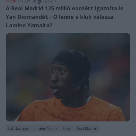
SPORT
2026. augusztus 7.
A Real Madrid 125 millió euróért igazolta le
Yan Diomandét - Ő lenne a klub válasza
Lamine Yamalra?
Labdarúgás
Lamine Yamal
Sport
Real Madrid