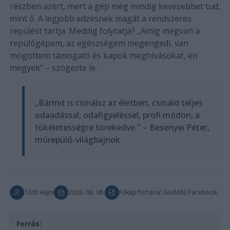
részben azért, mert a gép még mindig kevesebbet tud,
mint ő. A legjobb edzésnek magát a rendszeres
repülést tartja. Meddig folytatja? „Amíg megvan a
repülőgépem, az egészségem megengedi, van
mögöttem támogató és kapok meghívásokat, én
megyek" – szögezte le.
„Bármit is csinálsz az életben, csináld teljes
odaadással, odafigyeléssel, profi módon, a
tökéletességre törekedve." – Besenyei Péter,
műrepülő-világbajnok
Tóth Hajni
2026. 06. 08.
Főkép forrása: Gödöllő Facebook
Forrás: