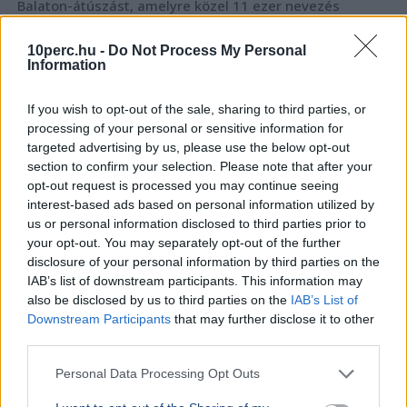
Balaton-átúszást, amelyre közel 11 ezer nevezés
érkezett 60 országból.
Bővebben...
10perc.hu -
Do Not Process My Personal
SPORT
2026. augusztus 1.
Information
40 fokban csap össze vasárnap az Újpest és a
Debrecen - Nem enged az MLSZ
If you wish to opt-out of the sale, sharing to third parties, or
processing of your personal or sensitive information for
targeted advertising by us, please use the below opt-out
section to confirm your selection. Please note that after your
opt-out request is processed you may continue seeing
interest-based ads based on personal information utilized by
us or personal information disclosed to third parties prior to
your opt-out. You may separately opt-out of the further
disclosure of your personal information by third parties on the
IAB’s list of downstream participants. This information may
also be disclosed by us to third parties on the
IAB’s List of
Downstream Participants
that may further disclose it to other
third parties.
Personal Data Processing Opt Outs