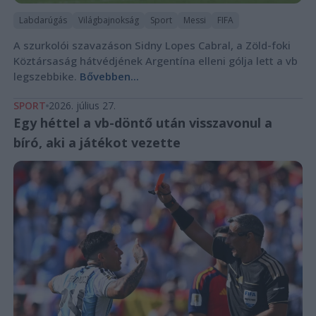
Labdarúgás
Világbajnokság
Sport
Messi
FIFA
A szurkolói szavazáson Sidny Lopes Cabral, a Zöld-foki
Köztársaság hátvédjének Argentína elleni gólja lett a vb
legszebbike.
Bővebben...
SPORT
2026. július 27.
Egy héttel a vb-döntő után visszavonul a
bíró, aki a játékot vezette