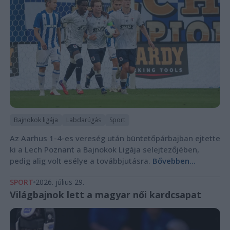
Bajnokok ligája
Labdarúgás
Sport
Az Aarhus 1-4-es vereség után büntetőpárbajban ejtette
ki a Lech Poznant a Bajnokok Ligája selejtezőjében,
pedig alig volt esélye a továbbjutásra.
Bővebben...
SPORT
2026. július 29.
Világbajnok lett a magyar női kardcsapat