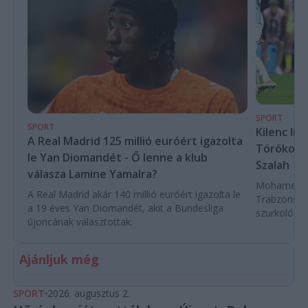
SPORT
SPORT
Kilenc liv
A Real Madrid 125 millió euróért igazolta
Törökorsz
le Yan Diomandét - Ő lenne a klub
Szalah
válasza Lamine Yamalra?
Mohamed Sza
A Real Madrid akár 140 millió euróért igazolta le
Trabzonspor
a 19 éves Yan Diomandét, akit a Bundesliga
szurkoló ün
újoncának választottak.
Ajánljuk még
SPORT
2026. augusztus 2.