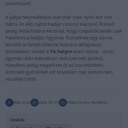
következett.
A pálya helyreállítása után már csak nyolc kör volt
hátra. Az álló rajtot Hadjar rosszul kapta el, Russell
pedig feltartotta a mezőnyt, hogy csapattársának csak
Hamiltonra kelljen figyelnie. Russellnek egy körrel
később le kellett töltenie boxutca-áthajtásos
büntetését, emiatt a
14. helyre
esett vissza – ezzel
egymás után másodszor sem szerzett pontot,
Hamilton pedig megelőzte őt az összetettben.
Antonelli győzelmét ezt követően már semmi nem
veszélyeztette.
Bűte Zsolt
2026. 06. 07.
Főkép forrása: Northfoto
Címkék: