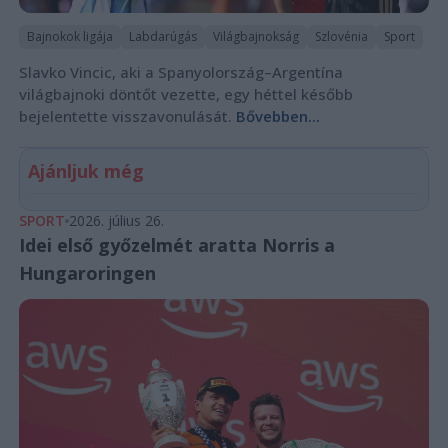
Bajnokok ligája
Labdarúgás
Világbajnokság
Szlovénia
Sport
Slavko Vincic, aki a Spanyolország–Argentína
világbajnoki döntőt vezette, egy héttel később
bejelentette visszavonulását.
Bővebben...
Ajánljuk még
SPORT
2026. július 26.
Idei első győzelmét aratta Norris a
Hungaroringen