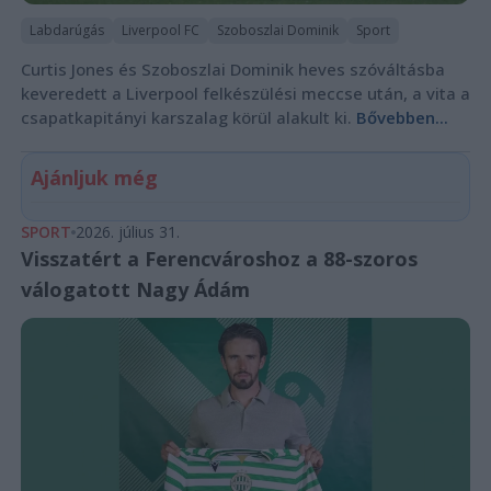
Labdarúgás
Liverpool FC
Szoboszlai Dominik
Sport
Curtis Jones és Szoboszlai Dominik heves szóváltásba
keveredett a Liverpool felkészülési meccse után, a vita a
csapatkapitányi karszalag körül alakult ki.
Bővebben...
Ajánljuk még
SPORT
2026. július 31.
Visszatért a Ferencvároshoz a 88-szoros
válogatott Nagy Ádám