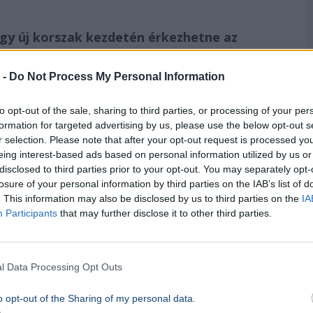
gy új korszak kezdetén érkezhetne az
klubnál változás történik a támadósorban.
 -
Do Not Process My Personal Information
os elengedésére
, mivel a beszámolók szerint
li a „királyi klubnál”
.
to opt-out of the sale, sharing to third parties, or processing of your per
formation for targeted advertising by us, please use the below opt-out s
r selection. Please note that after your opt-out request is processed y
anőverek már folyamatban vannak. Ha a
eing interest-based ads based on personal information utilized by us or
és a Liverpool az európai piac egyik
disclosed to third parties prior to your opt-out. You may separately opt-
losure of your personal information by third parties on the IAB’s list of
hejes.net.
. This information may also be disclosed by us to third parties on the
IA
Participants
that may further disclose it to other third parties.
gerősítés egyik klub részéről sem
, így az
ülések szintjén maradt.
l Data Processing Opt Outs
o opt-out of the Sharing of my personal data.
hfoto