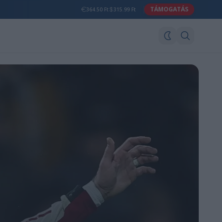
TÁMOGATÁS
364.50 Ft
315.99 Ft