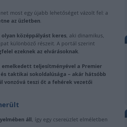
s.net most egy újabb lehetőséget vázolt fel: a
etne az üzletben
.
s
olyan középpályást keres
, aki dinamikus,
pat különböző részeit. A portál szerint
elel ezeknek az elvárásoknak
.
 emelkedett teljesítményével a Premier
 és taktikai sokoldalúsága – akár hátsóbb
ül vonzóvá teszi őt a fehérek vezetői
merült
yelmében áll
, így egy csereüzlet elméletben