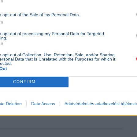
In
o opt-out of the Sale of my Personal Data.
In
to opt-out of processing my Personal Data for Targeted
ing.
In
minik
o opt-out of Collection, Use, Retention, Sale, and/or Sharing
ersonal Data that Is Unrelated with the Purposes for which it
lected.
Out
CONFIRM
cváros–Real Madrid mérkőzést
ta Deletion
Data Access
Adatvédelmi és adatkezelési tájékozt
i felkészülési mérkőzést, miután Bogár Gergő sérülés