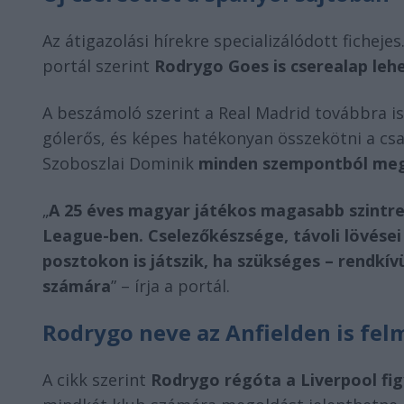
Az átigazolási hírekre specializálódott ficheje
portál szerint
Rodrygo Goes is cserealap leh
A beszámoló szerint a Real Madrid továbbra i
gólerős, és képes hatékonyan összekötni a csa
Szoboszlai Dominik
minden szempontból megf
„
A 25 éves magyar játékos magasabb szintre
League-ben. Cselezőkészsége, távoli lövései
posztokon is játszik, ha szükséges – rendkív
számára
” – írja a portál.
Rodrygo neve az Anfielden is fel
A cikk szerint
Rodrygo régóta a Liverpool fig