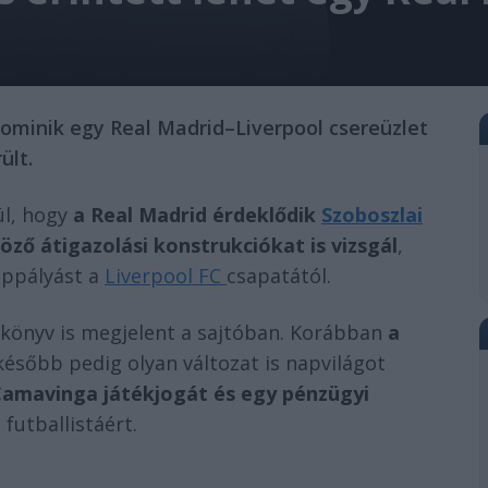
Dominik egy Real Madrid–Liverpool csereüzlet
ült.
ül, hogy
a Real Madrid érdeklődik
Szoboszlai
öző átigazolási konstrukciókat is vizsgál
,
éppályást a
Liverpool FC
csapatától.
ókönyv is megjelent a sajtóban. Korábban
a
 később pedig olyan változat is napvilágot
amavinga játékjogát és egy pénzügyi
futballistáért.