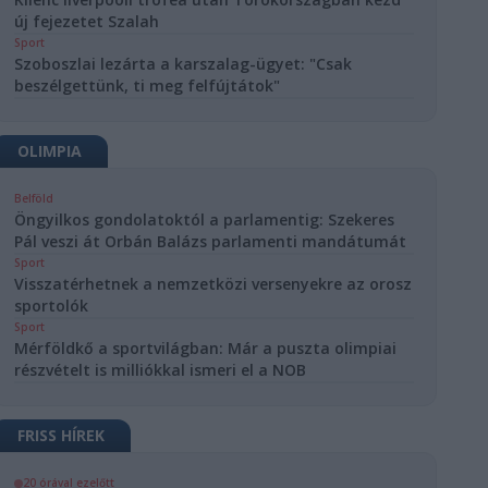
új fejezetet Szalah
Sport
Szoboszlai lezárta a karszalag-ügyet: "Csak
beszélgettünk, ti meg felfújtátok"
OLIMPIA
Belföld
Öngyilkos gondolatoktól a parlamentig: Szekeres
Pál veszi át Orbán Balázs parlamenti mandátumát
Sport
Visszatérhetnek a nemzetközi versenyekre az orosz
sportolók
Sport
Mérföldkő a sportvilágban: Már a puszta olimpiai
részvételt is milliókkal ismeri el a NOB
FRISS HÍREK
20 órával ezelőtt