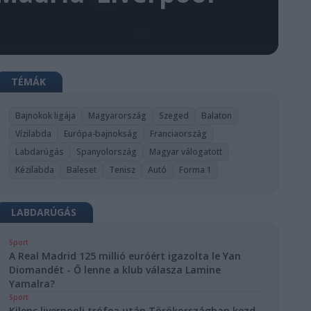
TÉMÁK
Bajnokok ligája
Magyarország
Szeged
Balaton
Vízilabda
Európa-bajnokság
Franciaország
Labdarúgás
Spanyolország
Magyar válogatott
Kézilabda
Baleset
Tenisz
Autó
Forma 1
LABDARÚGÁS
Sport
A Real Madrid 125 millió euróért igazolta le Yan
Diomandét - Ő lenne a klub válasza Lamine
Yamalra?
Sport
Kilenc liverpooli trófea után Törökországban kezd