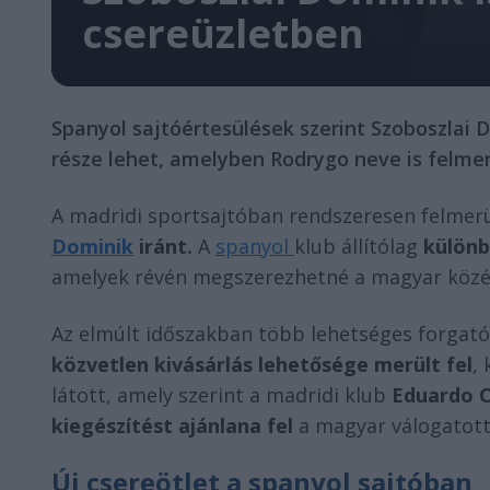
csereüzletben
Spanyol sajtóértesülések szerint Szoboszlai 
része lehet, amelyben Rodrygo neve is felmer
A madridi sportsajtóban rendszeresen felmer
Dominik
iránt.
A
spanyol
klub állítólag
különb
amelyek révén megszerezhetné a magyar köz
Az elmúlt időszakban több lehetséges forgat
közvetlen kivásárlás lehetősége merült fel
,
látott, amely szerint a madridi klub
Eduardo C
kiegészítést ajánlana fel
a magyar válogatott 
Új csereötlet a spanyol sajtóban