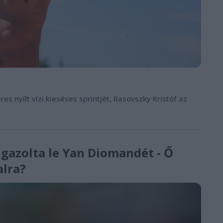
s nyílt vízi kieséses sprintjét, Rasovszky Kristóf az
igazolta le Yan Diomandét - Ő
alra?