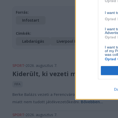
Opted 
Forrás:
I want t
Opted 
Infostart
I want 
Advertis
Címkék:
Opted 
Labdarúgás
Liverpool FC
Szoboszlai Do
I want t
of my P
was col
Opted 
SPORT
2026. augusztus 7.
Kiderült, ki vezeti majd a Feren
FIFA
Da
Berke Balázs vezeti a Ferencváros–Real Madrid szombat
miatt nem tudott játékvezetőkedni.
Bővebben...
SPORT
2026. augusztus 7.