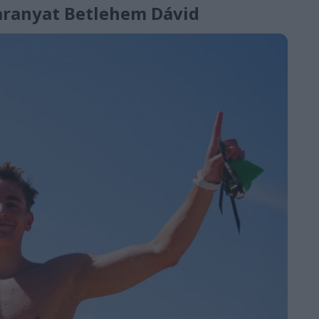
 aranyat Betlehem Dávid