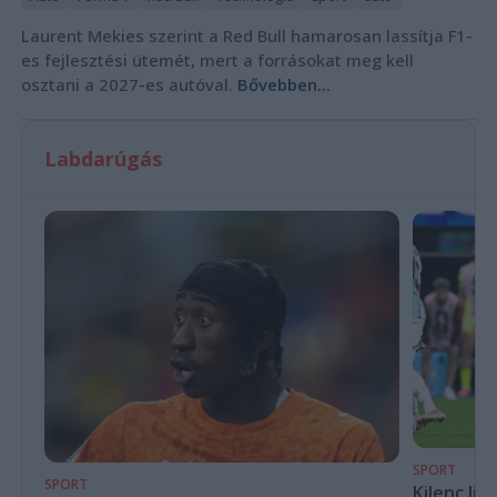
Laurent Mekies szerint a Red Bull hamarosan lassítja F1-
es fejlesztési ütemét, mert a forrásokat meg kell
osztani a 2027-es autóval.
Bővebben...
Labdarúgás
SPORT
SPORT
Kilenc liv