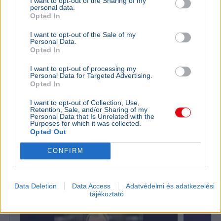
I want to opt-out of the Sharing of my
personal data.
Opted In
I want to opt-out of the Sale of my
Personal Data.
Opted In
I want to opt-out of processing my
Personal Data for Targeted Advertising.
Opted In
I want to opt-out of Collection, Use,
Labdarúgás
MLSZ
Sport
Debrecen
Hőség
Retention, Sale, and/or Sharing of my
Personal Data that Is Unrelated with the
Purposes for which it was collected.
Az MLSZ nem módosítja a vasárnapi Újpest–Debrecen
Opted Out
meccs időpontját annak ellenére, hogy Budapesten 40
fokos hőség várható.
Bővebben...
CONFIRM
Olimpia
Data Deletion
Data Access
Adatvédelmi és adatkezelési
tájékoztató