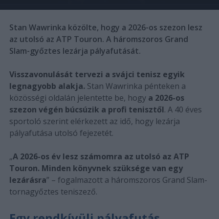
Stan Wawrinka közölte, hogy a 2026-os szezon lesz
az utolsó az ATP Touron. A háromszoros Grand
Slam-győztes lezárja pályafutását.
Visszavonulását tervezi a svájci tenisz egyik
legnagyobb alakja.
Stan Wawrinka pénteken a
közösségi oldalán jelentette be, hogy
a 2026-os
szezon végén búcsúzik a profi tenisztől
. A 40 éves
sportoló szerint elérkezett az idő, hogy lezárja
pályafutása utolsó fejezetét.
„
A 2026-os év lesz számomra az utolsó az ATP
Touron. Minden könyvnek szüksége van egy
lezárásra
” – fogalmazott a háromszoros Grand Slam-
tornagyőztes teniszező.
Egy rendkívüli pályafutás