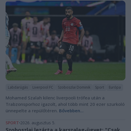
Labdarúgás
Liverpool FC
Szoboszlai Dominik
Sport
Európa
Mohamed Szalah kilenc liverpooli trófea után a
Trabzonsporhoz igazolt, ahol több mint 20 ezer szurkoló
ünnepelte a repülőtéren.
Bővebben...
SPORT
2026. augusztus 5.
Szoboszlai lezárta a karszalag-ügyet: "Csak