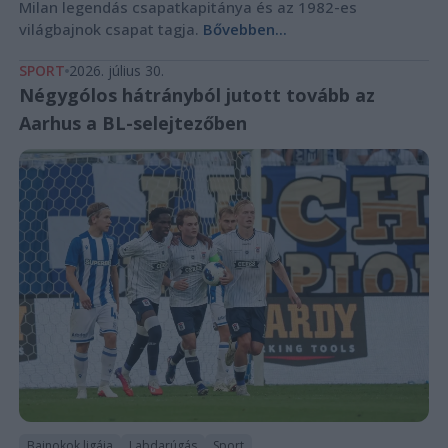
Milan legendás csapatkapitánya és az 1982-es
világbajnok csapat tagja.
Bővebben...
SPORT
2026. július 30.
Négygólos hátrányból jutott tovább az
Aarhus a BL-selejtezőben
Bajnokok ligája
Labdarúgás
Sport