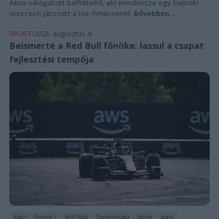
Ákos válogatott balhátvéd, aki mindössze egy bajnoki
meccsen játszott a lila-fehéreknél.
Bővebben...
SPORT
2026. augusztus 4.
Beismerte a Red Bull főnöke: lassul a csapat
fejlesztési tempója
Autó
Forma 1
Red Bull
Technológia
Sport
autó