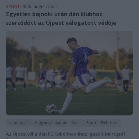
SPORT
2026. augusztus 4.
Egyetlen bajnoki után dán klubhoz
szerződött az Újpest válogatott védője
Labdarúgás
Magyar válogatott
Dánia
Sport
Debrecen
Az Újpesttől a dán FC Köbenhavnhoz igazolt Markgráf