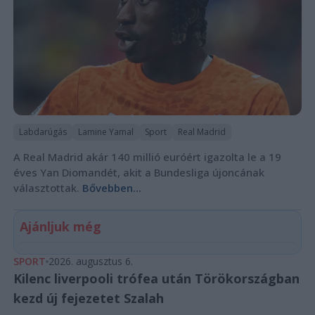
Labdarúgás
Lamine Yamal
Sport
Real Madrid
A Real Madrid akár 140 millió euróért igazolta le a 19
éves Yan Diomandét, akit a Bundesliga újoncának
választottak.
Bővebben...
Ajánljuk még
SPORT
2026. augusztus 6.
Kilenc liverpooli trófea után Törökországban
kezd új fejezetet Szalah