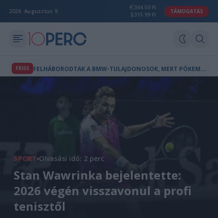
364.50 Ft
2026. Augusztus 9.
TÁMOGATÁS
315.99 Ft
F
ELHÁBORODTAK A BMW-TULAJDONOSOK, MERT PÓKEMBER-REKLÁM JELENT MEG AZ AUTÓIK FEDÉLZETI KÉPERNYŐJÉN
FRISS
SPORT
Olvasási idő: 2 perc
Stan Wawrinka bejelentette:
2026 végén visszavonul a profi
tenisztől