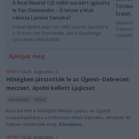
A Real Madrid 125 millió euróért igazolta
Törökorsz
le Yan Diomandét - Ő lenne a klub
Szalah
válasza Lamine Yamalra?
Mohamed Sza
A Real Madrid akár 140 millió euróért igazolta le
Trabzonspor
a 19 éves Yan Diomandét, akit a Bundesliga
szurkoló ün
újoncának választottak.
Ajánljuk még
SPORT
2026. augusztus 2.
Hőségben játszották le az Újpest–Debrecen
meccset, ápolni kellett Ljujicsot
Labdarúgás
Hőség
Rosszul lett a hőségtől Matija Ljujics, az Újpest
csapatkapitánya a Debrecen elleni bajnokin, amelyet 40
fokban rendeztek meg.
Bővebben...
SPORT
2026. augusztus 1.