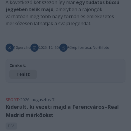
A következő két szezon így már
egy tudatos búcsú
jegyében telik majd
, amelyben a rajongók
várhatóan még több nagy tornán és emlékezetes
mérkőzésen láthatják a svájci legendát.
10perc.hu
2025. 12. 20.
Főkép forrása: Northfoto
Címkék:
Tenisz
SPORT
2026. augusztus 7.
Kiderült, ki vezeti majd a Ferencváros–Real
Madrid mérkőzést
FIFA