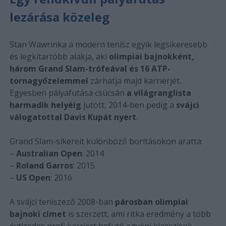
lezárása közeleg
Stan Wawrinka a modern tenisz egyik legsikeresebb
és legkitartóbb alakja, aki
olimpiai bajnokként,
három Grand Slam-trófeával és 16 ATP-
tornagyőzelemmel
zárhatja majd karrierjét.
Egyesben pályafutása csúcsán
a világranglista
harmadik helyéig
jutott, 2014-ben pedig a
svájci
válogatottal Davis Kupát nyert
.
Grand Slam-sikereit különböző borításokon aratta:
–
Australian Open
: 2014
–
Roland Garros
: 2015
–
US Open
: 2016
A svájci teniszező 2008-ban
párosban olimpiai
bajnoki címet
is szerzett, ami ritka eredmény a több
évtizedes profi karriert befutó egyéni klasszisok