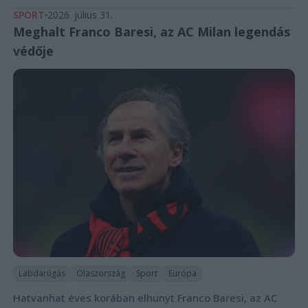
SPORT
2026. július 31.
Meghalt Franco Baresi, az AC Milan legendás
védője
Labdarúgás
Olaszország
Sport
Európa
Hatvanhat éves korában elhunyt Franco Baresi, az AC