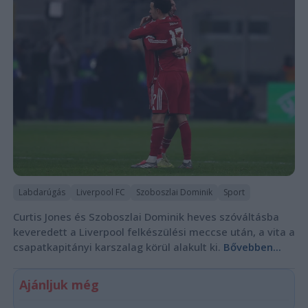
Labdarúgás
Liverpool FC
Szoboszlai Dominik
Sport
Curtis Jones és Szoboszlai Dominik heves szóváltásba
keveredett a Liverpool felkészülési meccse után, a vita a
csapatkapitányi karszalag körül alakult ki.
Bővebben...
Ajánljuk még