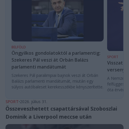
BELFÖLD
Öngyilkos gondolatoktól a parlamentig:
SPORT
Szekeres Pál veszi át Orbán Balázs
Visszaté
parlamenti mandátumát
versenyek
Szekeres Pál paralimpiai bajnok veszi át Orbán
A Nemzetköz
Balázs parlamenti mandátumát, miután egy
felfüggeszt
súlyos autóbaleset kerekesszékbe kényszerítette.
óta érvénybe
SPORT
2026. július 31.
Összeveszhetett csapattársával Szoboszlai
Dominik a Liverpool meccse után