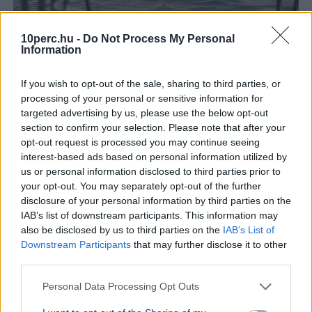
10perc.hu -
Do Not Process My Personal
Information
If you wish to opt-out of the sale, sharing to third parties, or
processing of your personal or sensitive information for
Balaton
targeted advertising by us, please use the below opt-out
section to confirm your selection. Please note that after your
Nagy Nándor nyerte a kétszer elhalasztott 44. Lidl
opt-out request is processed you may continue seeing
Balaton-átúszást, amelyre közel 11 ezer nevezés
interest-based ads based on personal information utilized by
érkezett 60 országból.
Bővebben...
us or personal information disclosed to third parties prior to
your opt-out. You may separately opt-out of the further
SPORT
2026. augusztus 1.
disclosure of your personal information by third parties on the
40 fokban csap össze vasárnap az Újpest és a
IAB’s list of downstream participants. This information may
also be disclosed by us to third parties on the
IAB’s List of
Debrecen - Nem enged az MLSZ
Downstream Participants
that may further disclose it to other
third parties.
Personal Data Processing Opt Outs