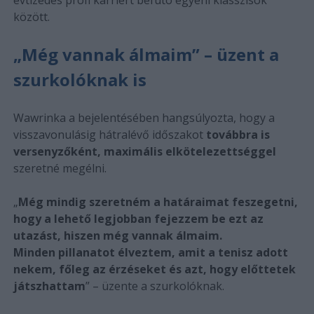
között.
„Még vannak álmaim” – üzent a
szurkolóknak is
Wawrinka a bejelentésében hangsúlyozta, hogy a
visszavonulásig hátralévő időszakot
továbbra is
versenyzőként, maximális elkötelezettséggel
szeretné megélni.
„
Még mindig szeretném a határaimat feszegetni,
hogy a lehető legjobban fejezzem be ezt az
utazást, hiszen még vannak álmaim.
Minden pillanatot élveztem, amit a tenisz adott
nekem, főleg az érzéseket és azt, hogy előttetek
játszhattam
” – üzente a szurkolóknak.