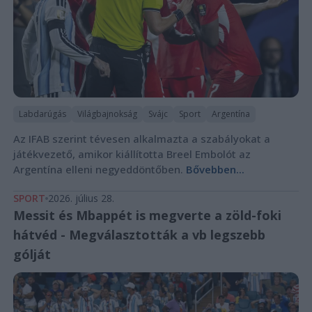
Labdarúgás
Világbajnokság
Svájc
Sport
Argentína
Az IFAB szerint tévesen alkalmazta a szabályokat a
játékvezető, amikor kiállította Breel Embolót az
Argentína elleni negyeddöntőben.
Bővebben...
SPORT
2026. július 28.
Messit és Mbappét is megverte a zöld-foki
hátvéd - Megválasztották a vb legszebb
gólját