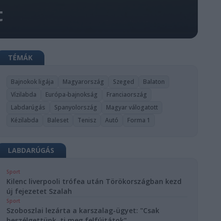
t
TÉMÁK
Bajnokok ligája
Magyarország
Szeged
Balaton
Vízilabda
Európa-bajnokság
Franciaország
Labdarúgás
Spanyolország
Magyar válogatott
Kézilabda
Baleset
Tenisz
Autó
Forma 1
LABDARÚGÁS
Sport
Kilenc liverpooli trófea után Törökországban kezd
új fejezetet Szalah
Sport
Szoboszlai lezárta a karszalag-ügyet: "Csak
beszélgettünk, ti meg felfújtátok"