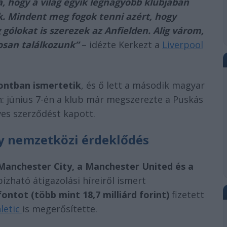
, hogy a világ egyik legnagyobb klubjában
k. Mindent meg fogok tenni azért, hogy
 gólokat is szerezek az Anfielden. Alig várom,
osan találkozunk”
– idézte Kerkezt a
Liverpool
ontban ismertetik
, és ő lett a második magyar
n: június 7-én a klub már megszerezte a Puskás
ves szerződést kapott.
ly nemzetközi érdeklődés
Manchester City, a Manchester United és a
ízható átigazolási híreiről ismert
 fontot (több mint 18,7 milliárd forint)
fizetett
letic
is megerősítette.