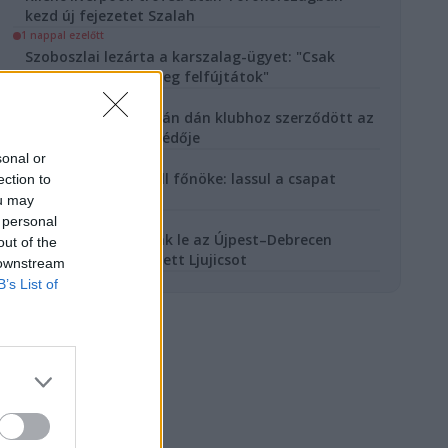
kezd új fejezetet Szalah
1 nappal ezelőtt
Szoboszlai lezárta a karszalag-ügyet: "Csak
beszélgettünk, ti meg felfújtátok"
2 nappal ezelőtt
Egyetlen bajnoki után dán klubhoz szerződött az
Újpest válogatott védője
sonal or
2 nappal ezelőtt
Beismerte a Red Bull főnöke: lassul a csapat
ection to
fejlesztési tempója
ou may
4 nappal ezelőtt
 personal
Hőségben játszották le az Újpest–Debrecen
out of the
meccset, ápolni kellett Ljujicsot
 downstream
B’s List of