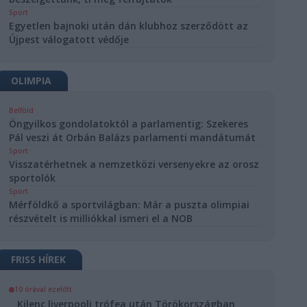
Sport
Egyetlen bajnoki után dán klubhoz szerződött az
Újpest válogatott védője
OLIMPIA
Belföld
Öngyilkos gondolatoktól a parlamentig: Szekeres
Pál veszi át Orbán Balázs parlamenti mandátumát
Sport
Visszatérhetnek a nemzetközi versenyekre az orosz
sportolók
Sport
Mérföldkő a sportvilágban: Már a puszta olimpiai
részvételt is milliókkal ismeri el a NOB
FRISS HÍREK
10 órával ezelőtt
Kilenc liverpooli trófea után Törökországban