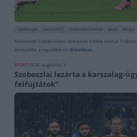
Labdarúgás
Liverpool FC
Szoboszlai Dominik
Sport
Európa
Mohamed Szalah kilenc liverpooli trófea után a Trabzon
ünnepelte a repülőtéren.
Bővebben...
SPORT
2026. augusztus 5.
Szoboszlai lezárta a karszalag-üg
felfújtátok"