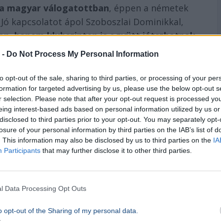
a magyar válogatottban
, éppen a németek
 Jó kapcsolatot ápol Szoboszlai Dominikkal,
n, hanem klubszinten is együtt játszhatnak
.
 -
Do Not Process My Personal Information
to opt-out of the sale, sharing to third parties, or processing of your per
formation for targeted advertising by us, please use the below opt-out s
r selection. Please note that after your opt-out request is processed y
eing interest-based ads based on personal information utilized by us or
disclosed to third parties prior to your opt-out. You may separately opt-
losure of your personal information by third parties on the IAB’s list of
. This information may also be disclosed by us to third parties on the
IA
Participants
that may further disclose it to other third parties.
ökországban kezd új fejezetet
l Data Processing Opt Outs
o opt-out of the Sharing of my personal data.