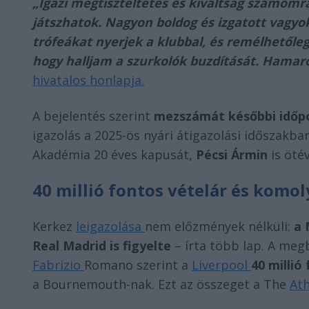
„Igazi megtiszteltetés és kiváltság számomra
játszhatok. Nagyon boldog és izgatott vagyo
trófeákat nyerjek a klubbal, és remélhetőleg
hogy halljam a szurkolók buzdítását. Hamar
hivatalos honlapja.
A bejelentés szerint
mezszámát későbbi időp
igazolás a 2025-ös nyári átigazolási időszakba
Akadémia 20 éves kapusát,
Pécsi Ármin
is öté
40 millió fontos vételár és komo
Kerkez
leigazolása
nem előzmények nélküli:
a 
Real Madrid is figyelte
– írta több lap. A megb
Fabrizio
Romano szerint a
Liverpool
40 millió
a Bournemouth-nak. Ezt az összeget a The
Ath