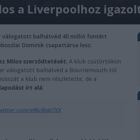
los a Liverpoolhoz igazol
 válogatott balhátvéd 40 millió fontért
boszlai Dominik csapattársa lesz.
ez Milos szerződtetését.
A klub csütörtökön
yar válogatott balhátvéd a Bournemouth-tól
hosszát a klub nem részletezte, de a
apodást írt alá
.
twitter.com/ef6cRqb7XX