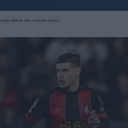
mégis áldását adta a Warner-üzletre