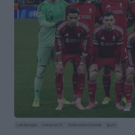
Labdarúgás
Liverpool FC
Szoboszlai Dominik
Sport