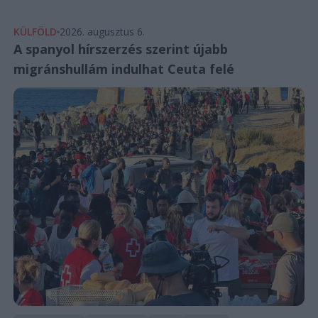
KÜLFÖLD
2026. augusztus 6.
A spanyol hírszerzés szerint újabb
migránshullám indulhat Ceuta felé