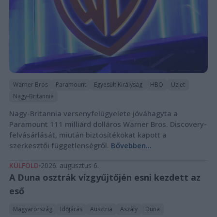
Warner Bros
Paramount
Egyesült Királyság
HBO
Üzlet
Nagy-Britannia
Nagy-Britannia versenyfelügyelete jóváhagyta a
Paramount 111 milliárd dolláros Warner Bros. Discovery-
felvásárlását, miután biztosítékokat kapott a
szerkesztői függetlenségről.
Bővebben...
KÜLFÖLD
2026. augusztus 6.
A Duna osztrák vízgyűjtőjén esni kezdett az
eső
Magyarország
Időjárás
Ausztria
Aszály
Duna