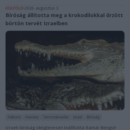
KÜLFÖLD
2026. augusztus 3.
Bíróság állította meg a krokodilokkal őrzött
börtön tervét Izraelben
Háború
Hamász
Terrortámadás
Izrael
Bíróság
Izraeli bíróság ideiglenesen leállította Itamár Bengvír