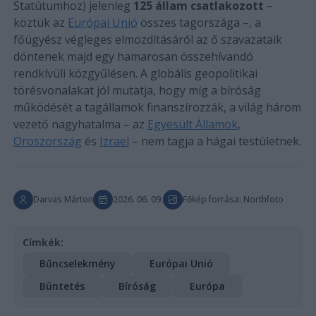
Statútumhoz) jelenleg
125 állam csatlakozott
–
köztük az
Európai Unió
összes tagországa –, a
főügyész végleges elmozdításáról az ő szavazataik
döntenek majd egy hamarosan összehívandó
rendkívüli közgyűlésen. A globális geopolitikai
törésvonalakat jól mutatja, hogy míg a bíróság
működését a tagállamok finanszírozzák, a világ három
vezető nagyhatalma – az
Egyesült Államok
,
Oroszország
és
Izrael
– nem tagja a hágai testületnek.
Darvas Márton
2026. 06. 09.
Főkép forrása: Northfoto
Címkék:
Bűncselekmény
Európai Unió
Büntetés
Bíróság
Európa