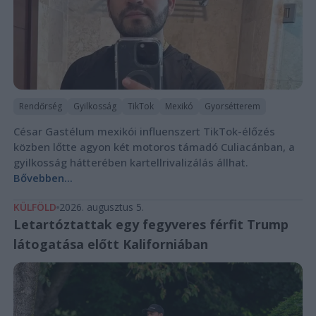
Rendőrség
Gyilkosság
TikTok
Mexikó
Gyorsétterem
César Gastélum mexikói influenszert TikTok-élőzés
közben lőtte agyon két motoros támadó Culiacánban, a
gyilkosság hátterében kartellrivalizálás állhat.
Bővebben...
KÜLFÖLD
2026. augusztus 5.
Letartóztattak egy fegyveres férfit Trump
látogatása előtt Kaliforniában