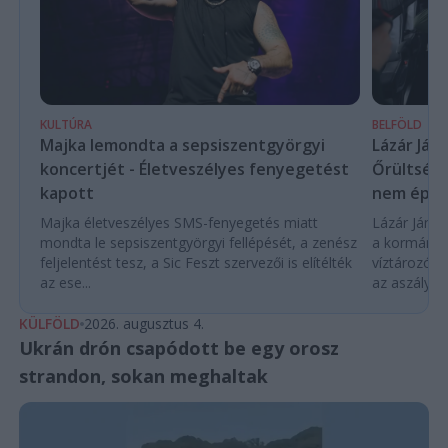
KULTÚRA
BELFÖLD
Majka lemondta a sepsiszentgyörgyi
Lázár Ján
koncertjét - Életveszélyes fenyegetést
Őrültség 
kapott
nem építe
Majka életveszélyes SMS-fenyegetés miatt
Lázár János
mondta le sepsiszentgyörgyi fellépését, a zenész
a kormány h
feljelentést tesz, a Sic Feszt szervezői is elítélték
víztározók
az ese...
az aszályhel
KÜLFÖLD
2026. augusztus 4.
Ukrán drón csapódott be egy orosz
strandon, sokan meghaltak