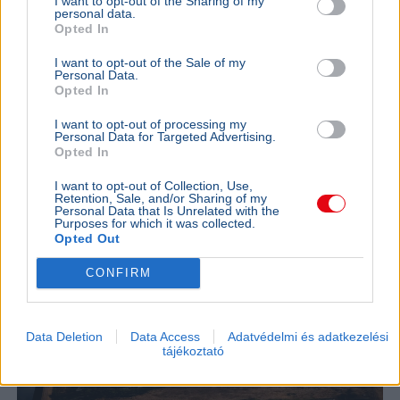
I want to opt-out of the Sharing of my
Franciaországban három atomerőművi reaktort
personal data.
Opted In
állítottak le a folyók alacsony vízhozama miatt,
miközben Paks négy blokkjából is csak egy
I want to opt-out of the Sale of my
termel.&nbsp;
Bővebben...
Personal Data.
Opted In
KÜLFÖLD
2026. augusztus 4.
I want to opt-out of processing my
Az orosz állami média Magyar Pétert
Personal Data for Targeted Advertising.
támadta a paksi válság kapcsán
Opted In
I want to opt-out of Collection, Use,
Retention, Sale, and/or Sharing of my
Personal Data that Is Unrelated with the
Purposes for which it was collected.
Opted Out
CONFIRM
Data Deletion
Data Access
Adatvédelmi és adatkezelési
tájékoztató