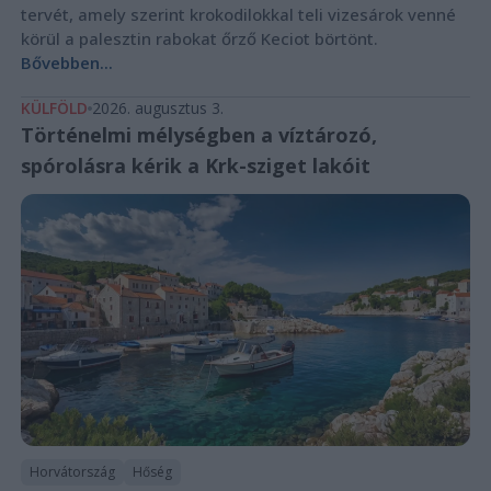
tervét, amely szerint krokodilokkal teli vizesárok venné
körül a palesztin rabokat őrző Keciot börtönt.
Bővebben...
KÜLFÖLD
2026. augusztus 3.
Történelmi mélységben a víztározó,
spórolásra kérik a Krk-sziget lakóit
Horvátország
Hőség