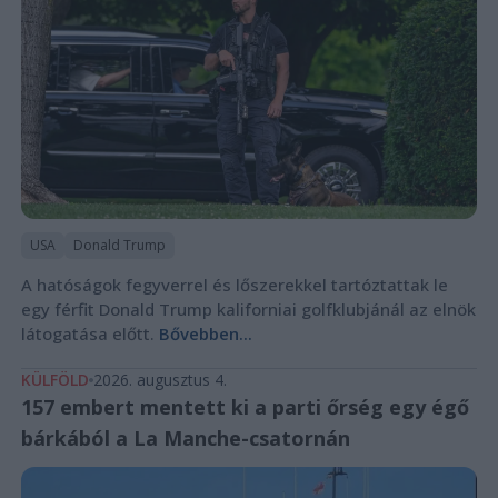
USA
Donald Trump
A hatóságok fegyverrel és lőszerekkel tartóztattak le
egy férfit Donald Trump kaliforniai golfklubjánál az elnök
látogatása előtt.
Bővebben...
KÜLFÖLD
2026. augusztus 4.
157 embert mentett ki a parti őrség egy égő
bárkából a La Manche-csatornán