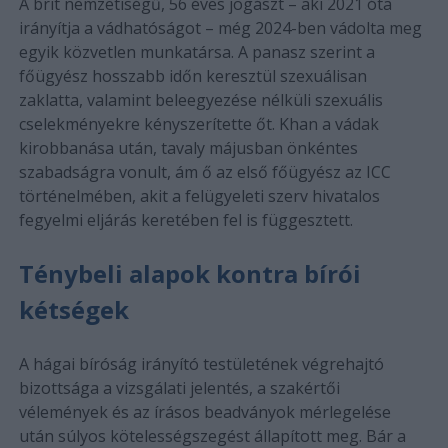
A brit nemzetiségű, 56 éves jogászt – aki 2021 óta
irányítja a vádhatóságot – még 2024-ben vádolta meg
egyik közvetlen munkatársa. A panasz szerint a
főügyész hosszabb időn keresztül szexuálisan
zaklatta, valamint beleegyezése nélküli szexuális
cselekményekre kényszerítette őt. Khan a vádak
kirobbanása után, tavaly májusban önkéntes
szabadságra vonult, ám ő az első főügyész az ICC
történelmében, akit a felügyeleti szerv hivatalos
fegyelmi eljárás keretében fel is függesztett.
Ténybeli alapok kontra bírói
kétségek
A hágai bíróság irányító testületének végrehajtó
bizottsága a vizsgálati jelentés, a szakértői
vélemények és az írásos beadványok mérlegelése
után súlyos kötelességszegést állapított meg. Bár a