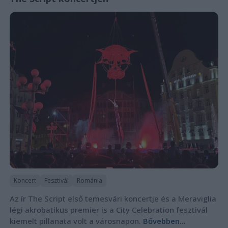
Koncert
Fesztivál
Románia
Az ír The Script első temesvári koncertje és a Meraviglia
légi akrobatikus premier is a City Celebration fesztivál
kiemelt pillanata volt a városnapon.
Bővebben...