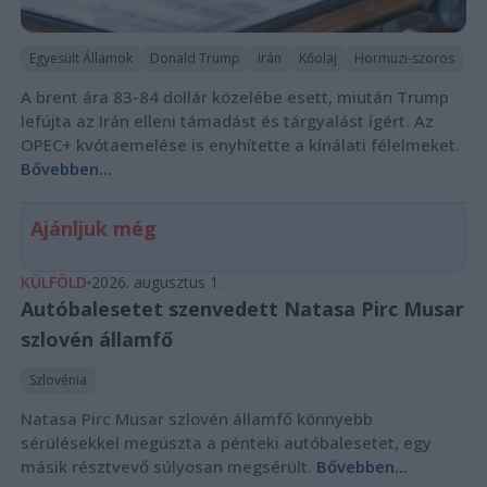
Egyesült Államok
Donald Trump
Irán
Kőolaj
Hormuzi-szoros
A brent ára 83-84 dollár közelébe esett, miután Trump
lefújta az Irán elleni támadást és tárgyalást ígért. Az
OPEC+ kvótaemelése is enyhítette a kínálati félelmeket.
Bővebben...
Ajánljuk még
KÜLFÖLD
2026. augusztus 1.
Autóbalesetet szenvedett Natasa Pirc Musar
szlovén államfő
Szlovénia
Natasa Pirc Musar szlovén államfő könnyebb
sérülésekkel megúszta a pénteki autóbalesetet, egy
másik résztvevő súlyosan megsérült.
Bővebben...