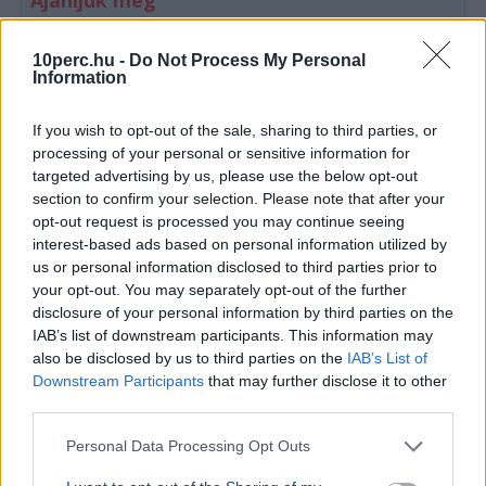
KÜLFÖLD
2026. augusztus 4.
10perc.hu -
Do Not Process My Personal
Franciaországban is három reaktort
Information
állítottak le a hőség miatt
If you wish to opt-out of the sale, sharing to third parties, or
processing of your personal or sensitive information for
targeted advertising by us, please use the below opt-out
section to confirm your selection. Please note that after your
opt-out request is processed you may continue seeing
interest-based ads based on personal information utilized by
us or personal information disclosed to third parties prior to
your opt-out. You may separately opt-out of the further
disclosure of your personal information by third parties on the
IAB’s list of downstream participants. This information may
also be disclosed by us to third parties on the
IAB’s List of
Downstream Participants
that may further disclose it to other
third parties.
Personal Data Processing Opt Outs
Franciaország
Magyar Péter
Aszály
Atomerőmű
Duna