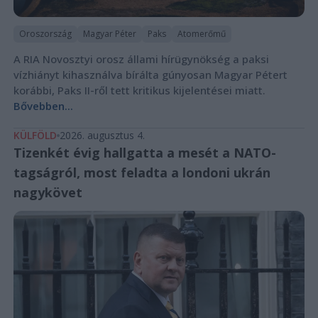
Oroszország
Magyar Péter
Paks
Atomerőmű
A RIA Novosztyi orosz állami hírügynökség a paksi
vízhiányt kihasználva bírálta gúnyosan Magyar Pétert
korábbi, Paks II-ről tett kritikus kijelentései miatt.
Bővebben...
KÜLFÖLD
2026. augusztus 4.
Tizenkét évig hallgatta a mesét a NATO-
tagságról, most feladta a londoni ukrán
nagykövet