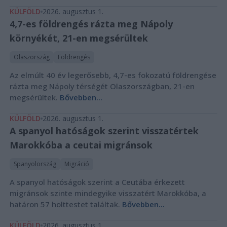
KÜLFÖLD
2026. augusztus 1.
4,7-es földrengés rázta meg Nápoly
környékét, 21-en megsérültek
Olaszország
Földrengés
Az elmúlt 40 év legerősebb, 4,7-es fokozatú földrengése
rázta meg Nápoly térségét Olaszországban, 21-en
megsérültek.
Bővebben...
KÜLFÖLD
2026. augusztus 1.
A spanyol hatóságok szerint visszatértek
Marokkóba a ceutai migránsok
Spanyolország
Migráció
A spanyol hatóságok szerint a Ceutába érkezett
migránsok szinte mindegyike visszatért Marokkóba, a
határon 57 holttestet találtak.
Bővebben...
KÜLFÖLD
2026. augusztus 1.