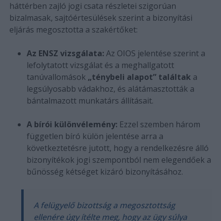
háttérben zajló jogi csata részletei szigorúan
bizalmasak, sajtóértesülések szerint a bizonyítási
eljárás megosztotta a szakértőket:
Az ENSZ vizsgálata:
Az OIOS jelentése szerint a
lefolytatott vizsgálat és a meghallgatott
tanúvallomások
„ténybeli alapot” találtak
a
legsúlyosabb vádakhoz, és alátámasztották a
bántalmazott munkatárs állításait.
A bírói különvélemény:
Ezzel szemben három
független bíró külön jelentése arra a
következtetésre jutott, hogy a rendelkezésre álló
bizonyítékok jogi szempontból nem elegendőek a
bűnösség kétséget kizáró bizonyításához.
A felügyelő bizottság a megosztottság
ellenére úgy ítélte meg, hogy az ügy súlya