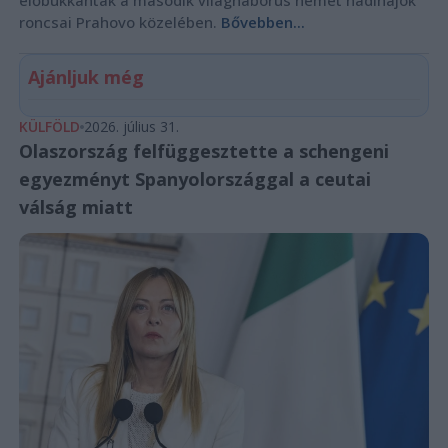
előbukkantak a második világháborús német hadihajók
roncsai Prahovo közelében.
Bővebben...
Ajánljuk még
KÜLFÖLD
2026. július 31.
Olaszország felfüggesztette a schengeni
egyezményt Spanyolországgal a ceutai
válság miatt