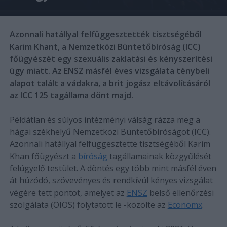
Azonnali hatállyal felfüggesztették tisztségéből
Karim Khant, a Nemzetközi Büntetőbíróság (ICC)
főügyészét egy szexuális zaklatási és kényszerítési
ügy miatt. Az ENSZ másfél éves vizsgálata ténybeli
alapot talált a vádakra, a brit jogász eltávolításáról
az ICC 125 tagállama dönt majd.
Példátlan és súlyos intézményi válság rázza meg a
hágai székhelyű Nemzetközi Büntetőbíróságot (ICC).
Azonnali hatállyal felfüggesztette tisztségéből Karim
Khan főügyészt a
bíróság
tagállamainak közgyűlését
felügyelő testület. A döntés egy több mint másfél éven
át húzódó, szövevényes és rendkívül kényes vizsgálat
végére tett pontot, amelyet az
ENSZ
belső ellenőrzési
szolgálata (OIOS) folytatott le -közölte az
Economx
.