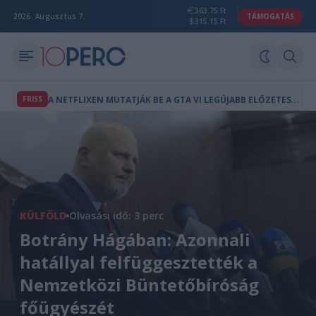
363.75 Ft
2026. Augusztus 7.
TÁMOGATÁS
315.15 Ft
A
NETFLIXEN MUTATJÁK BE A GTA VI LEGÚJABB ELŐZETESÉT
FRISS
KÜLFÖLD
Olvasási idő: 3 perc
Botrány Hágában: Azonnali
hatállyal felfüggesztették a
Nemzetközi Büntetőbíróság
főügyészét