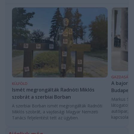
GAZDASÁG
A bajor m
KÜLFÖLD
Ismét megrongálták Radnóti Miklós
Budapest
szobrát a szerbiai Borban
Markus Söde
látogatott 
A szerbiai Borban ismét megrongálták Radnóti
autóipar, a
Miklós szobrát, a vajdasági Magyar Nemzeti
kapcsolatok 
Tanács feljelentést tett az ügyben.
Ajánljuk még