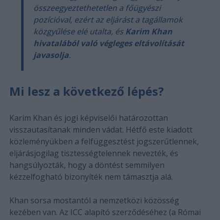
összeegyeztethetetlen a főügyészi
pozícióval, ezért az eljárást a tagállamok
közgyűlése elé utalta, és
Karim Khan
hivatalából való végleges eltávolítását
javasolja
.
Mi lesz a következő lépés?
Karim Khan és jogi képviselői határozottan
visszautasítanak minden vádat. Hétfő este kiadott
közleményükben a felfüggesztést jogszerűtlennek,
eljárásjogilag tisztességtelennek nevezték, és
hangsúlyozták, hogy a döntést semmilyen
kézzelfogható bizonyíték nem támasztja alá.
Khan sorsa mostantól a nemzetközi közösség
kezében van. Az ICC alapító szerződéséhez (a Római