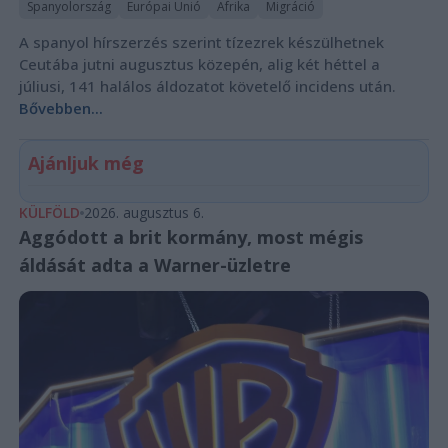
Spanyolország
Európai Unió
Afrika
Migráció
A spanyol hírszerzés szerint tízezrek készülhetnek
Ceutába jutni augusztus közepén, alig két héttel a
júliusi, 141 halálos áldozatot követelő incidens után.
Bővebben...
Ajánljuk még
KÜLFÖLD
2026. augusztus 6.
Aggódott a brit kormány, most mégis
áldását adta a Warner-üzletre