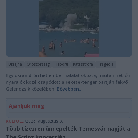
Ukrajna
Oroszország
Háború
Katasztrófa
Tragédia
Egy ukrán drón hét ember halálát okozta, miután hétfőn
nyaralók közé csapódott a Fekete-tenger partján fekvő
Gelendzsik közelében.
Bővebben...
Ajánljuk még
KÜLFÖLD
2026. augusztus 3.
Több tízezren ünnepelték Temesvár napját a
The Script koncertjén