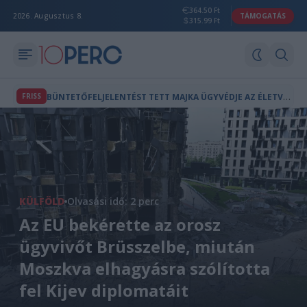
364.50 Ft
2026. Augusztus 8.
TÁMOGATÁS
315.99 Ft
B
ÜNTETŐFELJELENTÉST TETT MAJKA ÜGYVÉDJE AZ ÉLETVESZÉLYES FENYEGETÉS MIATT
FRISS
KÜLFÖLD
Olvasási idő: 2 perc
Az EU bekérette az orosz
ügyvivőt Brüsszelbe, miután
Moszkva elhagyásra szólította
fel Kijev diplomatáit