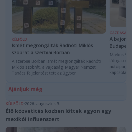
GAZDASÁG
A bajor m
KÜLFÖLD
Ismét megrongálták Radnóti Miklós
Budapest
szobrát a szerbiai Borban
Markus Söde
látogatott 
A szerbiai Borban ismét megrongálták Radnóti
autóipar, a
Miklós szobrát, a vajdasági Magyar Nemzeti
kapcsolatok 
Tanács feljelentést tett az ügyben.
Ajánljuk még
KÜLFÖLD
2026. augusztus 5.
Élő közvetítés közben lőttek agyon egy
mexikói influenszert