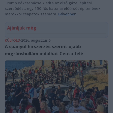
Trump Béketanácsa kiadta az első gázai építési
szerződést: egy 150 fős katonai előőrsöt építenének
marokkói csapatok számára.
Bővebben...
Ajánljuk még
KÜLFÖLD
2026. augusztus 6.
A spanyol hírszerzés szerint újabb
migránshullám indulhat Ceuta felé