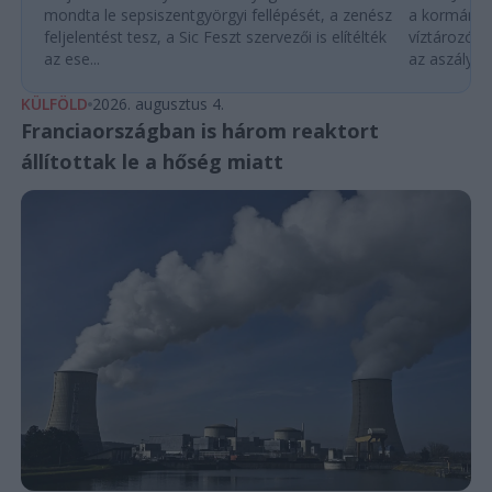
mondta le sepsiszentgyörgyi fellépését, a zenész
a kormány h
feljelentést tesz, a Sic Feszt szervezői is elítélték
víztározók
az ese...
az aszályhel
KÜLFÖLD
2026. augusztus 4.
Franciaországban is három reaktort
állítottak le a hőség miatt