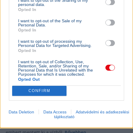
157 embert mentett ki a parti őrség egy égő
I want to opt-out of the Sharing of my
personal data.
bárkából a La Manche-csatornán
Opted In
I want to opt-out of the Sale of my
Personal Data.
Opted In
I want to opt-out of processing my
Personal Data for Targeted Advertising.
Opted In
I want to opt-out of Collection, Use,
Retention, Sale, and/or Sharing of my
Personal Data that Is Unrelated with the
Purposes for which it was collected.
Opted Out
CONFIRM
Baleset
Párizs
London
Migráció
Data Deletion
Data Access
Adatvédelmi és adatkezelési
tájékoztató
Kigyulladt egy illegális bevándorlókat szállító bárka a La
Manche-csatornán, a francia és brit parti őrség 157
embert mentett ki a vízből.
Bővebben...