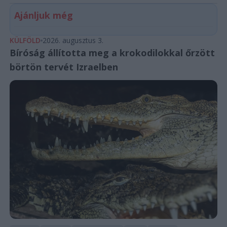
Ajánljuk még
KÜLFÖLD
2026. augusztus 3.
Bíróság állította meg a krokodilokkal őrzött
börtön tervét Izraelben