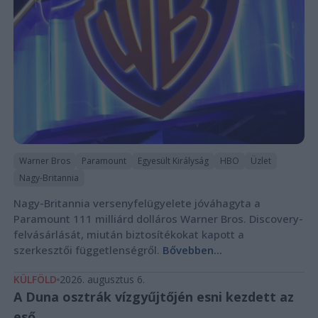
Warner Bros
Paramount
Egyesült Királyság
HBO
Üzlet
Nagy-Britannia
Nagy-Britannia versenyfelügyelete jóváhagyta a
Paramount 111 milliárd dolláros Warner Bros. Discovery-
felvásárlását, miután biztosítékokat kapott a
szerkesztői függetlenségről.
Bővebben...
KÜLFÖLD
2026. augusztus 6.
A Duna osztrák vízgyűjtőjén esni kezdett az
eső