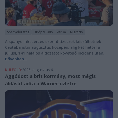
Spanyolország
Európai Unió
Afrika
Migráció
A spanyol hírszerzés szerint tízezrek készülhetnek
Ceutába jutni augusztus közepén, alig két héttel a
júliusi, 141 halálos áldozatot követelő incidens után.
Bővebben...
KÜLFÖLD
2026. augusztus 6.
Aggódott a brit kormány, most mégis
áldását adta a Warner-üzletre