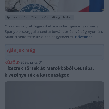
Spanyolország
Olaszország
Giorgia Meloni
Olaszország felfüggesztette a schengeni egyezményt
Spanyolországgal a ceutai bevándorlási válság nyomán,
Madrid bekérette az olasz nagykövetet.
Bővebben...
Ajánljuk még
KÜLFÖLD
2026. július 31.
Tízezrek törtek át Marokkóból Ceutába,
kivezényelték a katonaságot