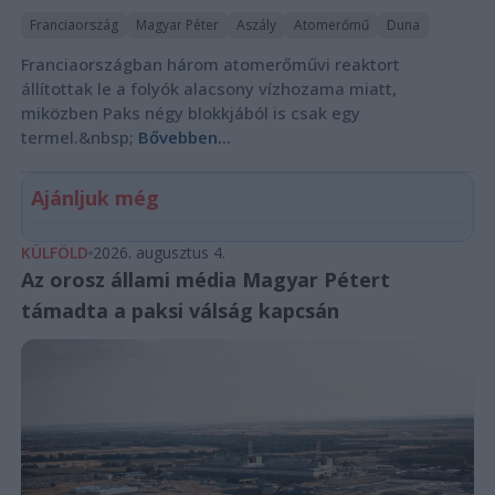
Franciaország
Magyar Péter
Aszály
Atomerőmű
Duna
Franciaországban három atomerőművi reaktort
állítottak le a folyók alacsony vízhozama miatt,
miközben Paks négy blokkjából is csak egy
termel.&nbsp;
Bővebben...
Ajánljuk még
KÜLFÖLD
2026. augusztus 4.
Az orosz állami média Magyar Pétert
támadta a paksi válság kapcsán