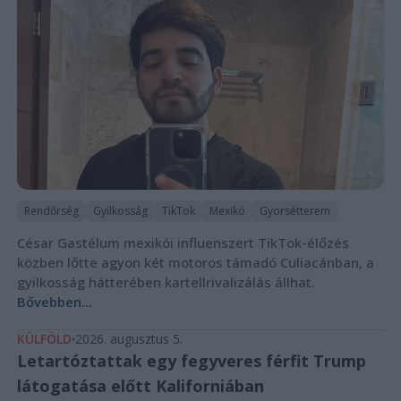
Rendőrség
Gyilkosság
TikTok
Mexikó
Gyorsétterem
César Gastélum mexikói influenszert TikTok-élőzés
közben lőtte agyon két motoros támadó Culiacánban, a
gyilkosság hátterében kartellrivalizálás állhat.
Bővebben...
KÜLFÖLD
2026. augusztus 5.
Letartóztattak egy fegyveres férfit Trump
látogatása előtt Kaliforniában