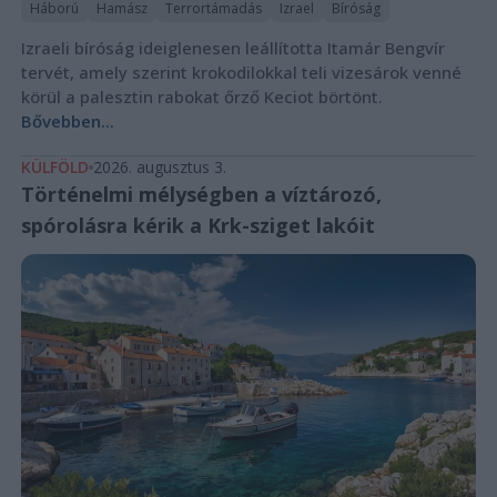
Háború
Hamász
Terrortámadás
Izrael
Bíróság
Izraeli bíróság ideiglenesen leállította Itamár Bengvír
tervét, amely szerint krokodilokkal teli vizesárok venné
körül a palesztin rabokat őrző Keciot börtönt.
Bővebben...
KÜLFÖLD
2026. augusztus 3.
Történelmi mélységben a víztározó,
spórolásra kérik a Krk-sziget lakóit