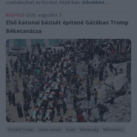
csatlakozhat az EU-hoz 2028-ban.
Bővebben...
KÜLFÖLD
2026. augusztus 7.
Első katonai bázisát építené Gázában Trump
Béketanácsa
Donald Trump
Gázai övezet
Izrael
Katonaság
Béketanács