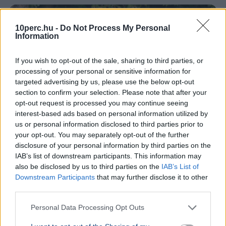
10perc.hu -
Do Not Process My Personal
Information
If you wish to opt-out of the sale, sharing to third parties, or
processing of your personal or sensitive information for
targeted advertising by us, please use the below opt-out
section to confirm your selection. Please note that after your
opt-out request is processed you may continue seeing
interest-based ads based on personal information utilized by
us or personal information disclosed to third parties prior to
your opt-out. You may separately opt-out of the further
disclosure of your personal information by third parties on the
USA
Donald Trump
IAB’s list of downstream participants. This information may
also be disclosed by us to third parties on the
IAB’s List of
A hatóságok fegyverrel és lőszerekkel tartóztattak le
Downstream Participants
that may further disclose it to other
egy férfit Donald Trump kaliforniai golfklubjánál az elnök
third parties.
látogatása előtt.
Bővebben...
Personal Data Processing Opt Outs
KÜLFÖLD
2026. augusztus 4.