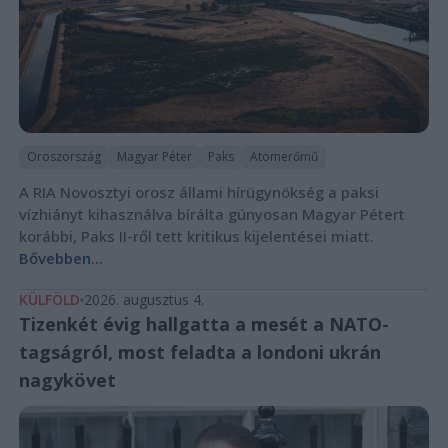
Oroszország
Magyar Péter
Paks
Atomerőmű
A RIA Novosztyi orosz állami hírügynökség a paksi
vízhiányt kihasználva bírálta gúnyosan Magyar Pétert
korábbi, Paks II-ről tett kritikus kijelentései miatt.
Bővebben...
KÜLFÖLD
2026. augusztus 4.
Tizenkét évig hallgatta a mesét a NATO-
tagságról, most feladta a londoni ukrán
nagykövet