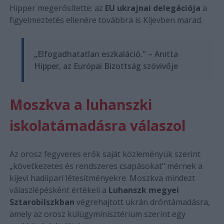
Hipper megerősítette: az
EU ukrajnai delegációja
a
figyelmeztetés ellenére továbbra is Kijevben marad.
„Elfogadhatatlan eszkaláció." – Anitta
Hipper, az Európai Bizottság szóvivője
Moszkva a luhanszki
iskolatámadásra válaszol
Az orosz fegyveres erők saját közleményük szerint
„következetes és rendszeres csapásokat" mérnek a
kijevi hadiipari létesítményekre. Moszkva mindezt
válaszlépésként értékeli a
Luhanszk megyei
Sztarobilszkban
végrehajtott ukrán dróntámadásra,
amely az orosz külügyminisztérium szerint egy