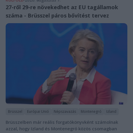
27-ről 29-re növekedhet az EU tagállamok
száma - Brüsszel páros bővítést tervez
Brüsszel
Európai Unió
Népszavazás
Montenegró
Izland
Brüsszelben már reális forgatókönyvként számolnak
azzal, hogy Izland és Montenegró közös csomagban