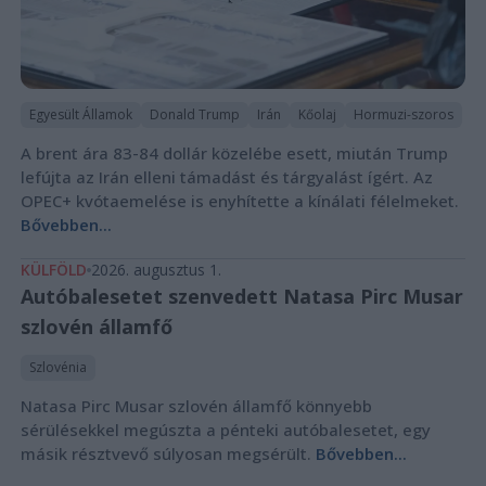
Egyesült Államok
Donald Trump
Irán
Kőolaj
Hormuzi-szoros
A brent ára 83-84 dollár közelébe esett, miután Trump
lefújta az Irán elleni támadást és tárgyalást ígért. Az
OPEC+ kvótaemelése is enyhítette a kínálati félelmeket.
Bővebben...
KÜLFÖLD
2026. augusztus 1.
Autóbalesetet szenvedett Natasa Pirc Musar
szlovén államfő
Szlovénia
Natasa Pirc Musar szlovén államfő könnyebb
sérülésekkel megúszta a pénteki autóbalesetet, egy
másik résztvevő súlyosan megsérült.
Bővebben...