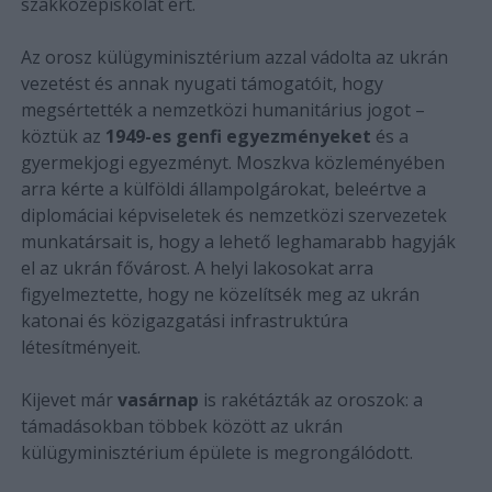
szakközépiskolát ért.
Az orosz külügyminisztérium azzal vádolta az ukrán
vezetést és annak nyugati támogatóit, hogy
megsértették a nemzetközi humanitárius jogot –
köztük az
1949-es genfi egyezményeket
és a
gyermekjogi egyezményt. Moszkva közleményében
arra kérte a külföldi állampolgárokat, beleértve a
diplomáciai képviseletek és nemzetközi szervezetek
munkatársait is, hogy a lehető leghamarabb hagyják
el az ukrán fővárost. A helyi lakosokat arra
figyelmeztette, hogy ne közelítsék meg az ukrán
katonai és közigazgatási infrastruktúra
létesítményeit.
Kijevet már
vasárnap
is rakétázták az oroszok: a
támadásokban többek között az ukrán
külügyminisztérium épülete is megrongálódott.