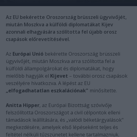
Az EU bekérette Oroszország brüsszeli ügyvivőjét,
miután Moszkva a külföldi diplomatákat Kijev
azonnali elhagyására szólította fel újabb orosz
csapások előrevetítésével.
Az
Európai Unió
bekérette Oroszország brüsszeli
ügyvivőjét, miután Moszkva arra szólította fel a
külföldi állampolgárokat és diplomatákat, hogy
mielőbb hagyják el
Kijevet
– további orosz csapások
veszélyére hivatkozva. A lépést az EU
„elfogadhatatlan eszkalációnak"
minősítette.
Anitta Hipper
, az Európai Bizottság szóvivője
felszólította Oroszországot a civil célpontok elleni
támadások leállítására, és „valódi béketárgyalások"
megkezdésére, amelyek első lépéseként teljes és
feltétel nélküli tűzszünetet kellene tartalmazniuk.