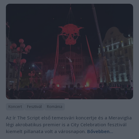
Koncert
Fesztivál
Románia
Az ír The Script első temesvári koncertje és a Meraviglia
légi akrobatikus premier is a City Celebration fesztivál
kiemelt pillanata volt a városnapon.
Bővebben...