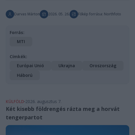
Darvas Márton
2026. 05. 26.
Főkép forrása: Northfoto
Forrás:
MTI
Címkék:
Európai Unió
Ukrajna
Oroszország
Háború
KÜLFÖLD
2026. augusztus 7.
Két kisebb földrengés rázta meg a horvát
tengerpartot