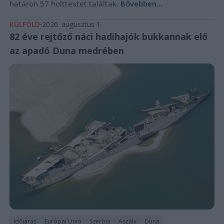
határon 57 holttestet találtak.
Bővebben...
KÜLFÖLD
2026. augusztus 1.
82 éve rejtőző náci hadihajók bukkannak elő
az apadó Duna medrében
Időjárás
Európai Unió
Szerbia
Aszály
Duna