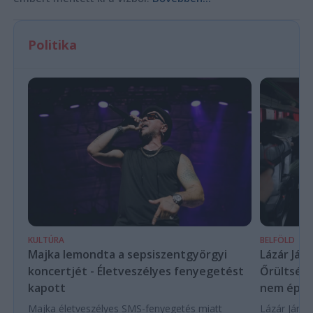
Politika
KULTÚRA
BELFÖLD
Majka lemondta a sepsiszentgyörgyi
Lázár Ján
koncertjét - Életveszélyes fenyegetést
Őrültség 
kapott
nem építe
Majka életveszélyes SMS-fenyegetés miatt
Lázár János