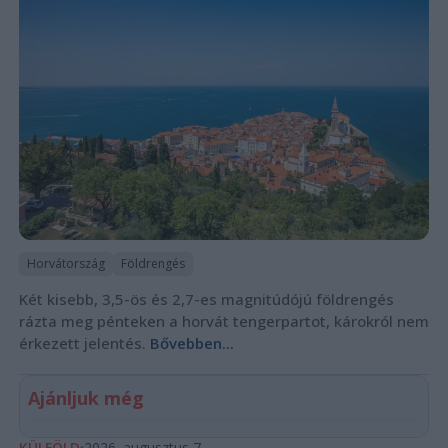
Horvátország
Földrengés
Két kisebb, 3,5-ös és 2,7-es magnitúdójú földrengés
rázta meg pénteken a horvát tengerpartot, károkról nem
érkezett jelentés.
Bővebben...
Ajánljuk még
KÜLFÖLD
2026. augusztus 7.