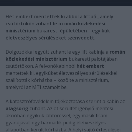
Hét embert mentettek ki abból a liftből, amely
csütörtökön zuhant le a román közlekedési
minisztérium bukaresti épületében – egyikük
életveszélyes sérüléseket szenvedett.
Dolgozókkal együtt zuhant le egy lift kabinja a
román
közlekedési minisztérium
bukaresti palotájában
csütörtökön. A felvonókabinból
hét embert
mentettek ki, egyiküket életveszélyes sérülésekkel
szállították kórházba – közölte a minisztérium,
amelyről az MTI számolt be.
A katasztrófavédelem tájékoztatása szerint a kabin az
alagsorig
zuhant. Az öt sérültet igénylő mentési
akcióban egyikük lábtöréssel, egy másik ficam
gyanújával, egy harmadik pedig életveszélyes
állapotban került kórházba. A helyi sajtó értesülései