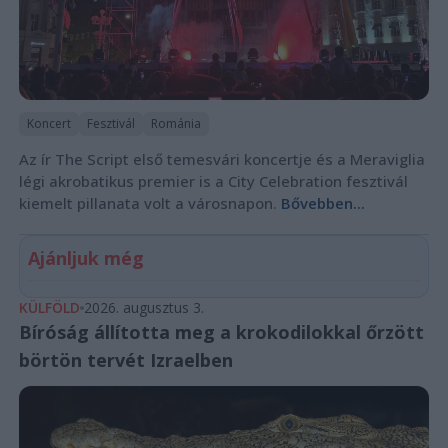
Koncert
Fesztivál
Románia
Az ír The Script első temesvári koncertje és a Meraviglia
légi akrobatikus premier is a City Celebration fesztivál
kiemelt pillanata volt a városnapon.
Bővebben...
Ajánljuk még
KÜLFÖLD
2026. augusztus 3.
Bíróság állította meg a krokodilokkal őrzött
börtön tervét Izraelben