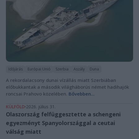
Időjárás
Európai Unió
Szerbia
Aszály
Duna
A rekordalacsony dunai vízállás miatt Szerbiában
előbukkantak a második világháborús német hadihajók
roncsai Prahovo közelében.
Bővebben...
KÜLFÖLD
2026. július 31.
Olaszország felfüggesztette a schengeni
egyezményt Spanyolországgal a ceutai
válság miatt