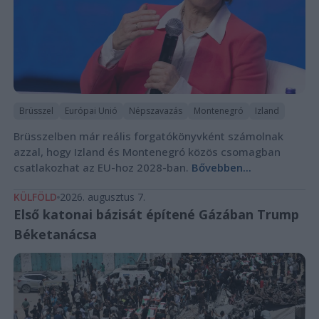
Brüsszel
Európai Unió
Népszavazás
Montenegró
Izland
Brüsszelben már reális forgatókönyvként számolnak
azzal, hogy Izland és Montenegró közös csomagban
csatlakozhat az EU-hoz 2028-ban.
Bővebben...
KÜLFÖLD
2026. augusztus 7.
Első katonai bázisát építené Gázában Trump
Béketanácsa