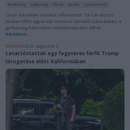
Rendőrség
Gyilkosság
TikTok
Mexikó
Gyorsétterem
César Gastélum mexikói influenszert TikTok-élőzés
közben lőtte agyon két motoros támadó Culiacánban, a
gyilkosság hátterében kartellrivalizálás állhat.
Bővebben...
KÜLFÖLD
2026. augusztus 5.
Letartóztattak egy fegyveres férfit Trump
látogatása előtt Kaliforniában