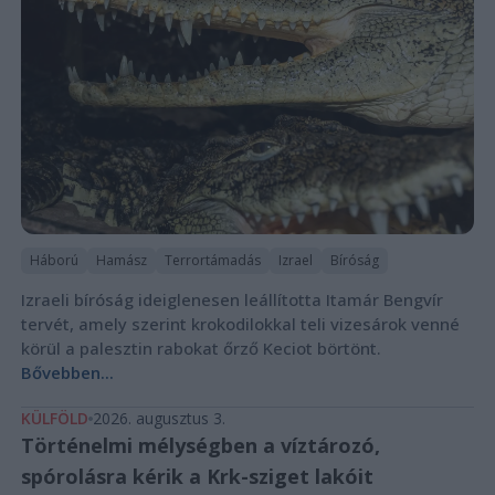
Háború
Hamász
Terrortámadás
Izrael
Bíróság
Izraeli bíróság ideiglenesen leállította Itamár Bengvír
tervét, amely szerint krokodilokkal teli vizesárok venné
körül a palesztin rabokat őrző Keciot börtönt.
Bővebben...
KÜLFÖLD
2026. augusztus 3.
Történelmi mélységben a víztározó,
spórolásra kérik a Krk-sziget lakóit