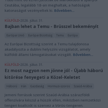
Ceutába, legalább 18-an meghaltak, a hatóságok
katonaságot vezényeltek ki.
Bővebben...
KÜLFÖLD
2026. július 31.
Bajban lehet a Temu - Brüsszel bekeményít
Európai Unió
Európai Bizottság
Temu
Európa
Az Európai Bizottság szerint a Temu tulajdonosa
akadályozta a dublini helyszíni vizsgálatot, amely
külföldi állami támogatásokat vizsgált.
Bővebben...
KÜLFÖLD
2026. július 31.
Ez most nagyon nem jönne jól - Újabb háború
kitörése fenyegeti a Közel-Keletet
Háború
Irán
Gazdaság
Hormuzi-szoros
Szaúd-Arábia
Jemeni források szerint Szaúd-Arábia szárazföldi
offenzívára készül a húszik ellen, miközben nemzetközi
tengeri koalíciót is szervez a Vörös-tengeren.