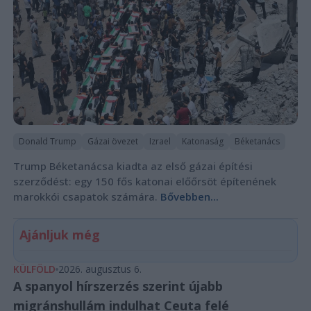
Donald Trump
Gázai övezet
Izrael
Katonaság
Béketanács
Trump Béketanácsa kiadta az első gázai építési
szerződést: egy 150 fős katonai előőrsöt építenének
marokkói csapatok számára.
Bővebben...
Ajánljuk még
KÜLFÖLD
2026. augusztus 6.
A spanyol hírszerzés szerint újabb
migránshullám indulhat Ceuta felé