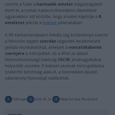
szerint a fülke a
harmadik emelet
magasságából
esett le, a román katasztrófavédelmi államtitkár
ugyanakkor azt közölte, hogy a kabin kijelzője a
8.
emeletet
jelezte a
baleset
pillanatában.
A lift karbantartásáért felelős cég közleménye szerint
a felvonón éppen
szerdán
végeztek beütemezett
javítási munkálatokat, amelyek a
vontatókábelek
cseréjére
is kiterjedtek, és a liftet az állami
felvonóbiztonsági hatóság (
ISCIR
) jóváhagyásával
helyezték üzembe. A baleset okainak kivizsgálására
szakértői bizottság alakult, a tízemeletes épület
valamennyi felvonóját leállították.
Tóth Hajni
2026. 05. 21.
Főkép forrása: Illusztráció
Címkék: