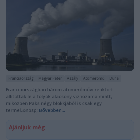
Franciaország
Magyar Péter
Aszály
Atomerőmű
Duna
Franciaországban három atomerőművi reaktort
állítottak le a folyók alacsony vízhozama miatt,
miközben Paks négy blokkjából is csak egy
termel.&nbsp;
Bővebben...
Ajánljuk még