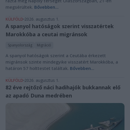
rázta meg Nápoly térségét Olaszországban, 21-en
megsérültek.
Bővebben...
KÜLFÖLD
2026. augusztus 1.
A spanyol hatóságok szerint visszatértek
Marokkóba a ceutai migránsok
Spanyolország
Migráció
A spanyol hatóságok szerint a Ceutába érkezett
migránsok szinte mindegyike visszatért Marokkóba, a
határon 57 holttestet találtak.
Bővebben...
KÜLFÖLD
2026. augusztus 1.
82 éve rejtőző náci hadihajók bukkannak elő
az apadó Duna medrében