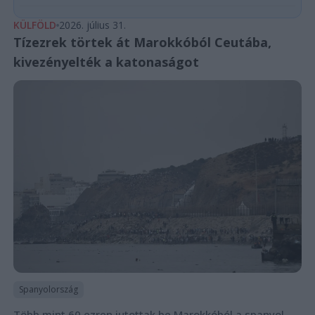
KÜLFÖLD
2026. július 31.
Tízezrek törtek át Marokkóból Ceutába,
kivezényelték a katonaságot
Spanyolország
Több mint 60 ezren jutottak be Marokkóból a spanyol