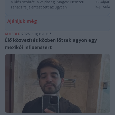
autóipar, a
Miklós szobrát, a vajdasági Magyar Nemzeti
kapcsolatok 
Tanács feljelentést tett az ügyben.
Ajánljuk még
KÜLFÖLD
2026. augusztus 5.
Élő közvetítés közben lőttek agyon egy
mexikói influenszert