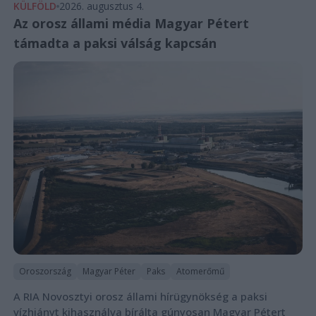
KÜLFÖLD
2026. augusztus 4.
Az orosz állami média Magyar Pétert
támadta a paksi válság kapcsán
Oroszország
Magyar Péter
Paks
Atomerőmű
A RIA Novosztyi orosz állami hírügynökség a paksi
vízhiányt kihasználva bírálta gúnyosan Magyar Pétert