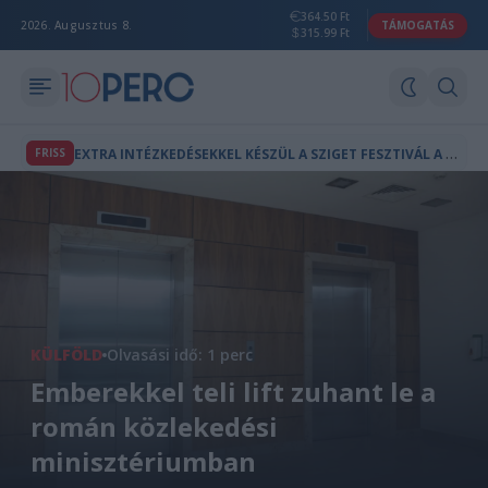
364.50 Ft
2026. Augusztus 8.
TÁMOGATÁS
315.99 Ft
E
XTRA INTÉZKEDÉSEKKEL KÉSZÜL A SZIGET FESZTIVÁL A POR ÉS HŐSÉG ELLEN
FRISS
KÜLFÖLD
Olvasási idő: 1 perc
Emberekkel teli lift zuhant le a
román közlekedési
minisztériumban