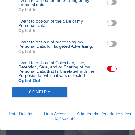
I want to opt-out of the Sharing of my
personal data.
Opted In
I want to opt-out of the Sale of my
Personal Data.
Opted In
KULTÚRA
BELFÖLD
I want to opt-out of processing my
Majka lemondta a sepsiszentgyörgyi
Lázár Ján
Personal Data for Targeted Advertising.
koncertjét - Életveszélyes fenyegetést
Őrültség 
Opted In
kapott
nem építe
I want to opt-out of Collection, Use,
Majka életveszélyes SMS-fenyegetés miatt
Lázár János
Retention, Sale, and/or Sharing of my
Personal Data that Is Unrelated with the
mondta le sepsiszentgyörgyi fellépését, a zenész
a kormány h
Purposes for which it was collected.
feljelentést tesz, a Sic Feszt szervezői is elítélték
víztározók
Opted Out
az ese...
az aszályhel
CONFIRM
KÜLFÖLD
2026. augusztus 4.
Franciaországban is három reaktort
állítottak le a hőség miatt
Data Deletion
Data Access
Adatvédelmi és adatkezelési
tájékoztató