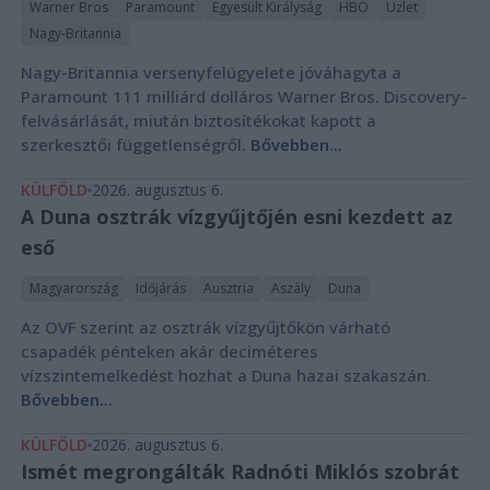
Warner Bros
Paramount
Egyesült Királyság
HBO
Üzlet
Nagy-Britannia
Nagy-Britannia versenyfelügyelete jóváhagyta a
Paramount 111 milliárd dolláros Warner Bros. Discovery-
felvásárlását, miután biztosítékokat kapott a
szerkesztői függetlenségről.
Bővebben...
KÜLFÖLD
2026. augusztus 6.
A Duna osztrák vízgyűjtőjén esni kezdett az
eső
Magyarország
Időjárás
Ausztria
Aszály
Duna
Az OVF szerint az osztrák vízgyűjtőkön várható
csapadék pénteken akár deciméteres
vízszintemelkedést hozhat a Duna hazai szakaszán.
Bővebben...
KÜLFÖLD
2026. augusztus 6.
Ismét megrongálták Radnóti Miklós szobrát