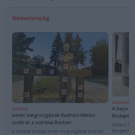
Németország
GAZDASÁG
A bajor m
KÜLFÖLD
Ismét megrongálták Radnóti Miklós
Budapest
szobrát a szerbiai Borban
Markus Söde
látogatott 
A szerbiai Borban ismét megrongálták Radnóti