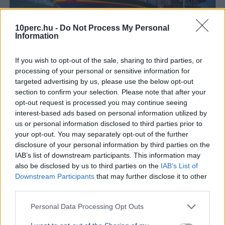
10perc.hu -
Do Not Process My Personal
Information
If you wish to opt-out of the sale, sharing to third parties, or
processing of your personal or sensitive information for
Baleset
Párizs
London
Migráció
targeted advertising by us, please use the below opt-out
Kigyulladt egy illegális bevándorlókat szállító bárka a La
section to confirm your selection. Please note that after your
Manche-csatornán, a francia és brit parti őrség 157
opt-out request is processed you may continue seeing
embert mentett ki a vízből.
Bővebben...
interest-based ads based on personal information utilized by
us or personal information disclosed to third parties prior to
your opt-out. You may separately opt-out of the further
disclosure of your personal information by third parties on the
Politika
IAB’s list of downstream participants. This information may
also be disclosed by us to third parties on the
IAB’s List of
Downstream Participants
that may further disclose it to other
third parties.
Personal Data Processing Opt Outs