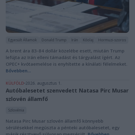
Egyesült Államok
Donald Trump
Irán
Kőolaj
Hormuzi-szoros
A brent ára 83-84 dollár közelébe esett, miután Trump
lefújta az Irán elleni támadást és tárgyalást ígért. Az
OPEC+ kvótaemelése is enyhítette a kínálati félelmeket.
Bővebben...
KÜLFÖLD
2026. augusztus 1.
Autóbalesetet szenvedett Natasa Pirc Musar
szlovén államfő
Szlovénia
Natasa Pirc Musar szlovén államfő könnyebb
sérülésekkel megúszta a pénteki autóbalesetet, egy
másik résztvevő súlyosan megsérült.
Bővebben...