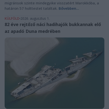
migránsok szinte mindegyike visszatért Marokkóba, a
határon 57 holttestet találtak.
Bővebben...
KÜLFÖLD
2026. augusztus 1.
82 éve rejtőző náci hadihajók bukkannak elő
az apadó Duna medrében