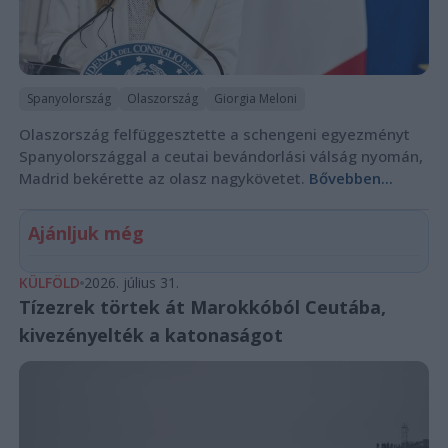
Spanyolország
Olaszország
Giorgia Meloni
Olaszország felfüggesztette a schengeni egyezményt
Spanyolországgal a ceutai bevándorlási válság nyomán,
Madrid bekérette az olasz nagykövetet.
Bővebben...
Ajánljuk még
KÜLFÖLD
2026. július 31.
Tízezrek törtek át Marokkóból Ceutába,
kivezényelték a katonaságot