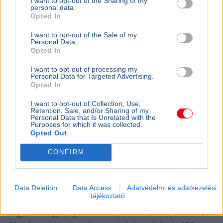
I want to opt-out of the Sharing of my
KÜLFÖLD
2026. augusztus 4.
personal data.
157 embert mentett ki a parti őrség egy égő
Opted In
bárkából a La Manche-csatornán
I want to opt-out of the Sale of my
Personal Data.
Opted In
I want to opt-out of processing my
Personal Data for Targeted Advertising.
Opted In
I want to opt-out of Collection, Use,
Retention, Sale, and/or Sharing of my
Personal Data that Is Unrelated with the
Purposes for which it was collected.
Opted Out
CONFIRM
Data Deletion
Data Access
Adatvédelmi és adatkezelési
Baleset
Párizs
London
Migráció
tájékoztató
Kigyulladt egy illegális bevándorlókat szállító bárka a La