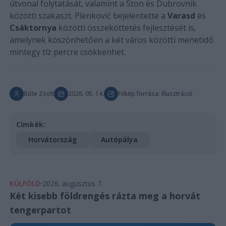
útvonal folytatását, valamint a Ston és Dubrovnik
közötti szakaszt. Plenković bejelentette a
Varasd
és
Csáktornya
közötti összeköttetés fejlesztését is,
amelynek köszönhetően a két város közötti menetidő
mintegy tíz percre csökkenhet.
Bűte Zsolt
2026. 05. 14.
Főkép forrása: Illusztráció
Címkék:
Horvátország
Autópálya
KÜLFÖLD
2026. augusztus 7.
Két kisebb földrengés rázta meg a horvát
tengerpartot