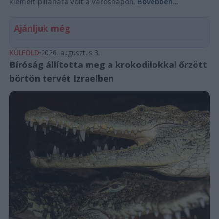
kiemelt pillanata volt a városnapon.
Bővebben...
Ajánljuk még
KÜLFÖLD
2026. augusztus 3.
Bíróság állította meg a krokodilokkal őrzött
börtön tervét Izraelben