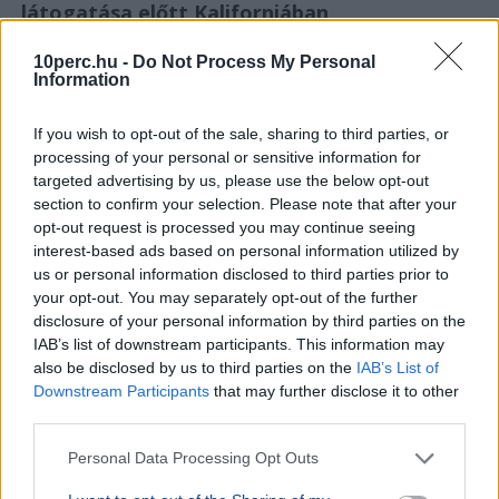
látogatása előtt Kaliforniában
10perc.hu -
Do Not Process My Personal
Information
If you wish to opt-out of the sale, sharing to third parties, or
processing of your personal or sensitive information for
targeted advertising by us, please use the below opt-out
section to confirm your selection. Please note that after your
opt-out request is processed you may continue seeing
interest-based ads based on personal information utilized by
us or personal information disclosed to third parties prior to
your opt-out. You may separately opt-out of the further
disclosure of your personal information by third parties on the
IAB’s list of downstream participants. This information may
also be disclosed by us to third parties on the
IAB’s List of
USA
Donald Trump
Downstream Participants
that may further disclose it to other
A hatóságok fegyverrel és lőszerekkel tartóztattak le
third parties.
egy férfit Donald Trump kaliforniai golfklubjánál az elnök
Personal Data Processing Opt Outs
látogatása előtt.
Bővebben...