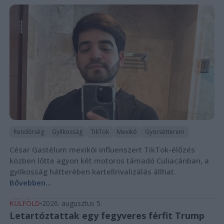
Rendőrség
Gyilkosság
TikTok
Mexikó
Gyorsétterem
César Gastélum mexikói influenszert TikTok-élőzés
közben lőtte agyon két motoros támadó Culiacánban, a
gyilkosság hátterében kartellrivalizálás állhat.
Bővebben...
KÜLFÖLD
2026. augusztus 5.
Letartóztattak egy fegyveres férfit Trump