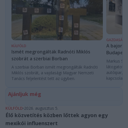
GAZDASÁG
A bajor m
KÜLFÖLD
Ismét megrongálták Radnóti Miklós
Budapest
szobrát a szerbiai Borban
Markus Söde
látogatott 
A szerbiai Borban ismét megrongálták Radnóti
autóipar, a
Miklós szobrát, a vajdasági Magyar Nemzeti
kapcsolatok 
Tanács feljelentést tett az ügyben.
Ajánljuk még
KÜLFÖLD
2026. augusztus 5.
Élő közvetítés közben lőttek agyon egy
mexikói influenszert