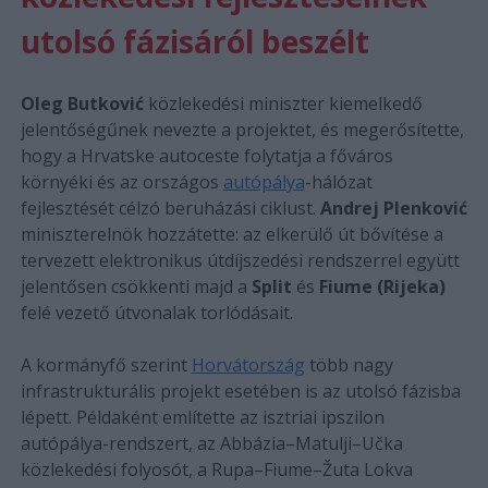
utolsó fázisáról beszélt
Oleg Butković
közlekedési miniszter kiemelkedő
jelentőségűnek nevezte a projektet, és megerősítette,
hogy a Hrvatske autoceste folytatja a főváros
környéki és az országos
autópálya
-hálózat
fejlesztését célzó beruházási ciklust.
Andrej Plenković
miniszterelnök hozzátette: az elkerülő út bővítése a
tervezett elektronikus útdíjszedési rendszerrel együtt
jelentősen csökkenti majd a
Split
és
Fiume (Rijeka)
felé vezető útvonalak torlódásait.
A kormányfő szerint
Horvátország
több nagy
infrastrukturális projekt esetében is az utolsó fázisba
lépett. Példaként említette az isztriai ipszilon
autópálya-rendszert, az Abbázia–Matulji–Učka
közlekedési folyosót, a Rupa–Fiume–Žuta Lokva