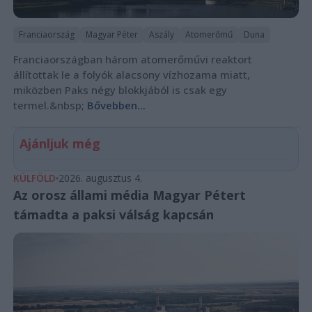
Franciaország
Magyar Péter
Aszály
Atomerőmű
Duna
Franciaországban három atomerőművi reaktort
állítottak le a folyók alacsony vízhozama miatt,
miközben Paks négy blokkjából is csak egy
termel.&nbsp;
Bővebben...
Ajánljuk még
KÜLFÖLD
2026. augusztus 4.
Az orosz állami média Magyar Pétert
támadta a paksi válság kapcsán