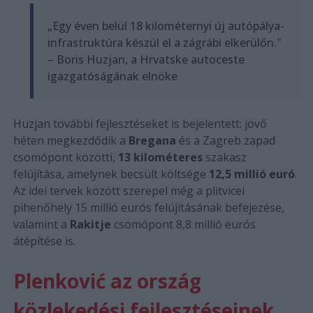
„Egy éven belül 18 kilométernyi új autópálya-
infrastruktúra készül el a zágrábi elkerülőn."
– Boris Huzjan, a Hrvatske autoceste
igazgatóságának elnöke
Huzjan további fejlesztéseket is bejelentett: jövő
héten megkezdődik a
Bregana
és a Zagreb zapad
csomópont közötti,
13 kilométeres
szakasz
felújítása, amelynek becsült költsége
12,5 millió euró
.
Az idei tervek között szerepel még a plitvicei
pihenőhely 15 millió eurós felújításának befejezése,
valamint a
Rakitje
csomópont 8,8 millió eurós
átépítése is.
Plenković az ország
közlekedési fejlesztéseinek