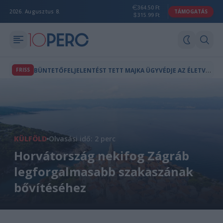
364.50 Ft
2026. Augusztus 8.
TÁMOGATÁS
315.99 Ft
B
ÜNTETŐFELJELENTÉST TETT MAJKA ÜGYVÉDJE AZ ÉLETVESZÉLYES FENYEGETÉS MIATT
FRISS
KÜLFÖLD
Olvasási idő: 2 perc
Horvátország nekifog Zágráb
legforgalmasabb szakaszának
bővítéséhez