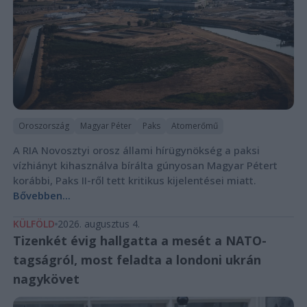
Oroszország
Magyar Péter
Paks
Atomerőmű
A RIA Novosztyi orosz állami hírügynökség a paksi
vízhiányt kihasználva bírálta gúnyosan Magyar Pétert
korábbi, Paks II-ről tett kritikus kijelentései miatt.
Bővebben...
KÜLFÖLD
2026. augusztus 4.
Tizenkét évig hallgatta a mesét a NATO-
tagságról, most feladta a londoni ukrán
nagykövet