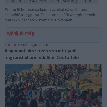
Donald Trump
Gázai övezet
Izrael
Katonaság
Béketanács
Trump Béketanácsa kiadta az első gázai építési
szerződést: egy 150 fős katonai előőrsöt építenének
marokkói csapatok számára.
Bővebben...
Ajánljuk még
KÜLFÖLD
2026. augusztus 6.
A spanyol hírszerzés szerint újabb
migránshullám indulhat Ceuta felé