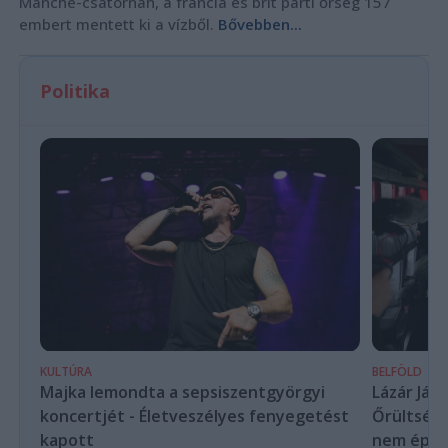
Manche-csatornán, a francia és brit parti őrség 157
embert mentett ki a vízből.
Bővebben...
Politika
KULTÚRA
BELFÖLD
Majka lemondta a sepsiszentgyörgyi
Lázár Ján
koncertjét - Életveszélyes fenyegetést
Őrültség 
kapott
nem építe