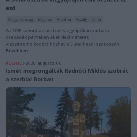
eső
Magyarország
Időjárás
Ausztria
Aszály
Duna
Az OVF szerint az osztrák vízgyűjtőkön várható
csapadék pénteken akár deciméteres
vízszintemelkedést hozhat a Duna hazai szakaszán.
Bővebben...
KÜLFÖLD
2026. augusztus 6.
Ismét megrongálták Radnóti Miklós szobrát
a szerbiai Borban