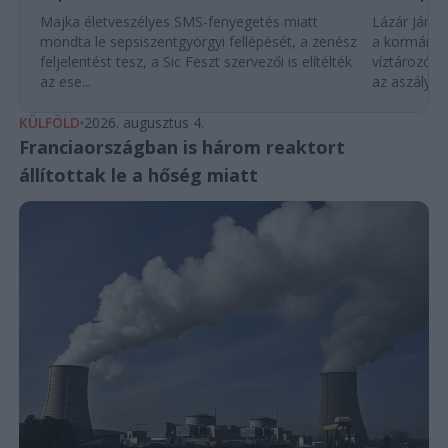
Majka életveszélyes SMS-fenyegetés miatt
Lázár János
mondta le sepsiszentgyörgyi fellépését, a zenész
a kormány h
feljelentést tesz, a Sic Feszt szervezői is elítélték
víztározók
az ese...
az aszályhel
KÜLFÖLD
2026. augusztus 4.
Franciaországban is három reaktort
állítottak le a hőség miatt