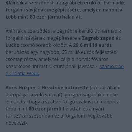
Aláírták a szerződést a zágrábi elkerülő út harmadik
forgalmi sávjának megépítésére, amelyen naponta
több mint 80 ezer jármű halad át.
Aláírták a szerződést a zágrábi elkerülő út harmadik
forgalmi sávjának megépítésére a
Zagreb zapad
és
Lučko
csomópontok között. A
29,6 millió eurós
beruházás egy nagyobb, 65 millió eurós fejlesztési
csomag része, amelynek célja a horvát főváros
közlekedési infrastruktúrájának javítása –
számolt be
a Croatia Week
.
Boris Huzjan
, a
Hrvatske autoceste
(horvát állami
autópálya-kezelő vállalat) igazgatóságának elnöke
elmondta, hogy a szóban forgó szakaszon naponta
több mint
80 ezer jármű
halad át, és a nyári
turisztikai szezonban ez a forgalom még tovább
növekszik.