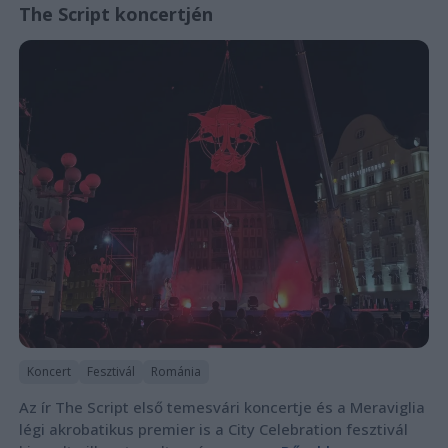
The Script koncertjén
Koncert
Fesztivál
Románia
Az ír The Script első temesvári koncertje és a Meraviglia
légi akrobatikus premier is a City Celebration fesztivál