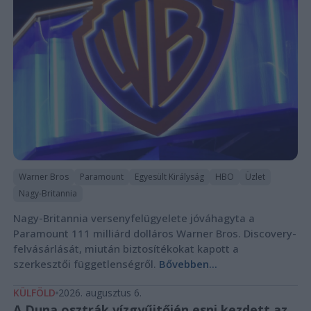
Warner Bros
Paramount
Egyesült Királyság
HBO
Üzlet
Nagy-Britannia
Nagy-Britannia versenyfelügyelete jóváhagyta a
Paramount 111 milliárd dolláros Warner Bros. Discovery-
felvásárlását, miután biztosítékokat kapott a
szerkesztői függetlenségről.
Bővebben...
KÜLFÖLD
2026. augusztus 6.
A Duna osztrák vízgyűjtőjén esni kezdett az