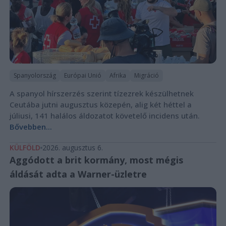
Spanyolország
Európai Unió
Afrika
Migráció
A spanyol hírszerzés szerint tízezrek készülhetnek
Ceutába jutni augusztus közepén, alig két héttel a
júliusi, 141 halálos áldozatot követelő incidens után.
Bővebben...
KÜLFÖLD
2026. augusztus 6.
Aggódott a brit kormány, most mégis
áldását adta a Warner-üzletre