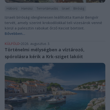
Háború
Hamász
Terrortámadás
Izrael
Bíróság
Izraeli bíróság ideiglenesen leállította Itamár Bengvír
tervét, amely szerint krokodilokkal teli vizesárok venné
körül a palesztin rabokat őrző Keciot börtönt.
Bővebben...
KÜLFÖLD
2026. augusztus 3.
Történelmi mélységben a víztározó,
spórolásra kérik a Krk-sziget lakóit