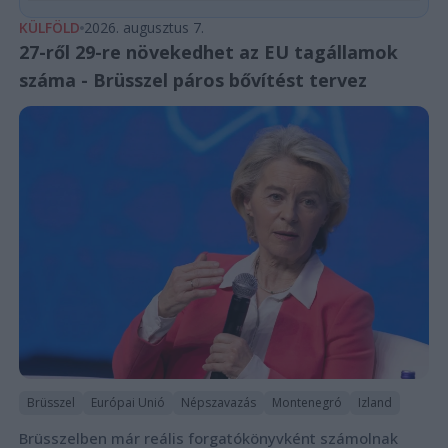
KÜLFÖLD
2026. augusztus 7.
27-ről 29-re növekedhet az EU tagállamok
száma - Brüsszel páros bővítést tervez
Brüsszel
Európai Unió
Népszavazás
Montenegró
Izland
Brüsszelben már reális forgatókönyvként számolnak