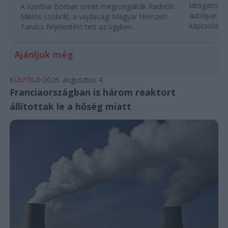
látogatott 
A szerbiai Borban ismét megrongálták Radnóti
autóipar, a
Miklós szobrát, a vajdasági Magyar Nemzeti
kapcsolatok 
Tanács feljelentést tett az ügyben.
Ajánljuk még
KÜLFÖLD
2026. augusztus 4.
Franciaországban is három reaktort
állítottak le a hőség miatt