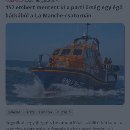
KÜLFÖLD
2026. augusztus 4.
157 embert mentett ki a parti őrség egy égő
bárkából a La Manche-csatornán
Baleset
Párizs
London
Migráció
Kigyulladt egy illegális bevándorlókat szállító bárka a La
Manche-csatornán, a francia és brit parti őrség 157