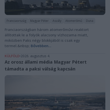
Franciaország
Magyar Péter
Aszály
Atomerőmű
Duna
Franciaországban három atomerőművi reaktort
állítottak le a folyók alacsony vízhozama miatt,
miközben Paks négy blokkjából is csak egy
termel.&nbsp;
Bővebben...
KÜLFÖLD
2026. augusztus 4.
Az orosz állami média Magyar Pétert
támadta a paksi válság kapcsán