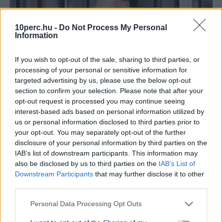
10perc.hu -
Do Not Process My Personal
Information
If you wish to opt-out of the sale, sharing to third parties, or
processing of your personal or sensitive information for
targeted advertising by us, please use the below opt-out
section to confirm your selection. Please note that after your
opt-out request is processed you may continue seeing
interest-based ads based on personal information utilized by
us or personal information disclosed to third parties prior to
Ukrajna
NATO
Oroszország
Katonaság
Nagy-Britannia
your opt-out. You may separately opt-out of the further
Valerij Zaluzsnij, Ukrajna londoni nagykövete szerint az
disclosure of your personal information by third parties on the
IAB’s list of downstream participants. This information may
ország soha nem fog csatlakozni a NATO-hoz, helyette
also be disclosed by us to third parties on the
IAB’s List of
más katonai szövetségeket javasol.
Bővebben...
Downstream Participants
that may further disclose it to other
third parties.
Politika
Personal Data Processing Opt Outs