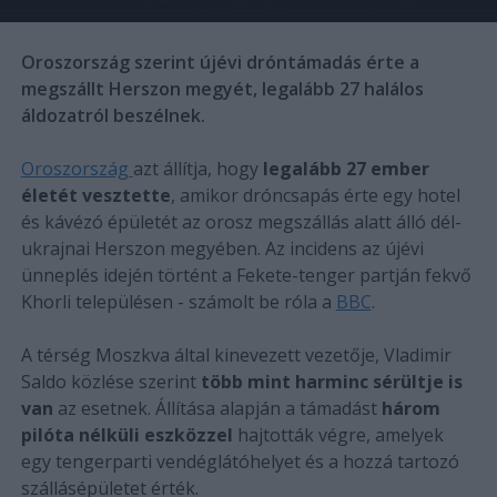
Oroszország szerint újévi dróntámadás érte a
megszállt Herszon megyét, legalább 27 halálos
áldozatról beszélnek.
Oroszország
azt állítja, hogy
legalább 27 ember
életét vesztette
, amikor dróncsapás érte egy hotel
és kávézó épületét az orosz megszállás alatt álló dél-
ukrajnai Herszon megyében. Az incidens az újévi
ünneplés idején történt a Fekete-tenger partján fekvő
Khorli településen - számolt be róla a
BBC
.
A térség Moszkva által kinevezett vezetője, Vladimir
Saldo közlése szerint
több mint harminc sérültje is
van
az esetnek. Állítása alapján a támadást
három
pilóta nélküli eszközzel
hajtották végre, amelyek
egy tengerparti vendéglátóhelyet és a hozzá tartozó
szállásépületet érték.