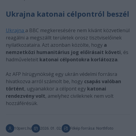
Ukrajna katonai célpontról beszél
Ukrajna
a BBC megkeresésére nem kívánt közvetlenül
reagálni a megszállt területek orosz tisztviselőinek
nyilatkozataira. Azt azonban közölte, hogy
a
nemzetközi humanitárius jog előírásait követi
, és
hadműveleteit
katonai célpontokra korlátozza
.
Az AFP hírügynökség egy ukrán védelmi forrásra
hivatkozva arról számolt be, hogy
csapás valóban
történt
, ugyanakkor a célpont egy
katonai
rendezvény volt
, amelyhez civileknek nem volt
hozzáférésük.
10perc.hu
2026. 01. 02.
Főkép forrása: Northfoto