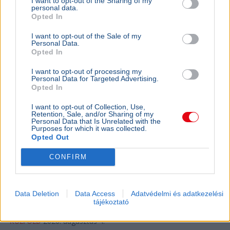
I want to opt-out of the Sharing of my
personal data.
Opted In
I want to opt-out of the Sale of my
Personal Data.
Opted In
I want to opt-out of processing my
Personal Data for Targeted Advertising.
Opted In
I want to opt-out of Collection, Use,
Retention, Sale, and/or Sharing of my
KULTÚRA
BELFÖLD
Personal Data that Is Unrelated with the
Majka lemondta a sepsiszentgyörgyi
Lázár Ján
Purposes for which it was collected.
Opted Out
koncertjét - Életveszélyes fenyegetést
Őrültség 
kapott
nem építe
CONFIRM
Majka életveszélyes SMS-fenyegetés miatt
Lázár János
mondta le sepsiszentgyörgyi fellépését, a zenész
a kormány h
feljelentést tesz, a Sic Feszt szervezői is elítélték
víztározók
Data Deletion
Data Access
Adatvédelmi és adatkezelési
az ese...
az aszályhel
tájékoztató
KÜLFÖLD
2026. augusztus 4.