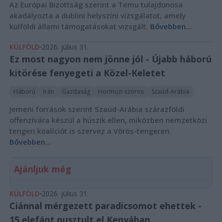
Az Európai Bizottság szerint a Temu tulajdonosa
akadályozta a dublini helyszíni vizsgálatot, amely
külföldi állami támogatásokat vizsgált.
Bővebben...
KÜLFÖLD
2026. július 31.
Ez most nagyon nem jönne jól - Újabb háború
kitörése fenyegeti a Közel-Keletet
Háború
Irán
Gazdaság
Hormuzi-szoros
Szaúd-Arábia
Jemeni források szerint Szaúd-Arábia szárazföldi
offenzívára készül a húszik ellen, miközben nemzetközi
tengeri koalíciót is szervez a Vörös-tengeren.
Bővebben...
Ajánljuk még
KÜLFÖLD
2026. július 31.
Ciánnal mérgezett paradicsomot ehettek -
15 elefánt pusztult el Kenyában