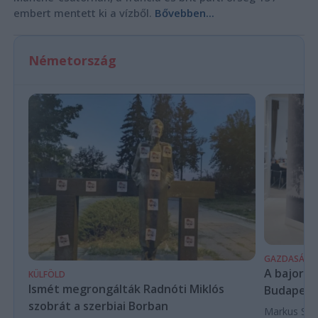
embert mentett ki a vízből.
Bővebben...
Németország
GAZDASÁG
A bajor m
KÜLFÖLD
Ismét megrongálták Radnóti Miklós
Budapest
szobrát a szerbiai Borban
Markus Söde