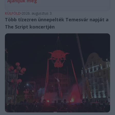
Ajánljuk még
KÜLFÖLD
2026. augusztus 3.
Több tízezren ünnepelték Temesvár napját a
The Script koncertjén