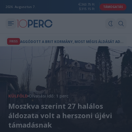
363.75 Ft
2026. Augusztus 7.
TÁMOGATÁS
315.15 Ft
A
GGÓDOTT A BRIT KORMÁNY, MOST MÉGIS ÁLDÁSÁT ADTA A WARNER-ÜZLETRE
FRISS
KÜLFÖLD
Olvasási idő: 1 perc
Moszkva szerint 27 halálos
áldozata volt a herszoni újévi
támadásnak