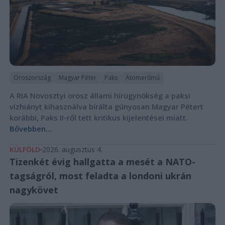
Oroszország
Magyar Péter
Paks
Atomerőmű
A RIA Novosztyi orosz állami hírügynökség a paksi
vízhiányt kihasználva bírálta gúnyosan Magyar Pétert
korábbi, Paks II-ről tett kritikus kijelentései miatt.
Bővebben...
KÜLFÖLD
2026. augusztus 4.
Tizenkét évig hallgatta a mesét a NATO-
tagságról, most feladta a londoni ukrán
nagykövet