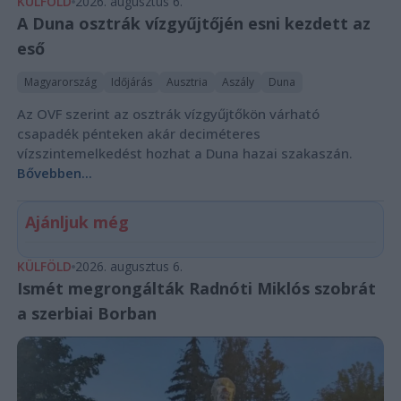
KÜLFÖLD
2026. augusztus 6.
A Duna osztrák vízgyűjtőjén esni kezdett az
eső
Magyarország
Időjárás
Ausztria
Aszály
Duna
Az OVF szerint az osztrák vízgyűjtőkön várható
csapadék pénteken akár deciméteres
vízszintemelkedést hozhat a Duna hazai szakaszán.
Bővebben...
Ajánljuk még
KÜLFÖLD
2026. augusztus 6.
Ismét megrongálták Radnóti Miklós szobrát
a szerbiai Borban