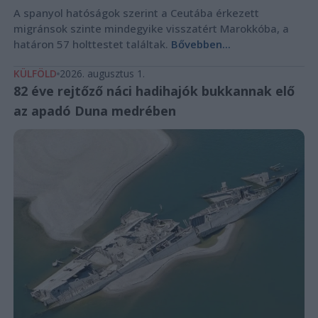
A spanyol hatóságok szerint a Ceutába érkezett
migránsok szinte mindegyike visszatért Marokkóba, a
határon 57 holttestet találtak.
Bővebben...
KÜLFÖLD
2026. augusztus 1.
82 éve rejtőző náci hadihajók bukkannak elő
az apadó Duna medrében