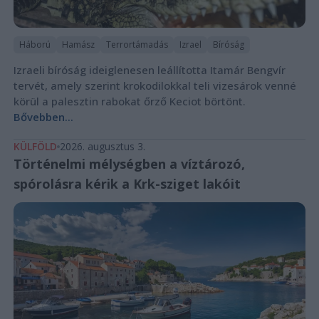
Háború
Hamász
Terrortámadás
Izrael
Bíróság
Izraeli bíróság ideiglenesen leállította Itamár Bengvír
tervét, amely szerint krokodilokkal teli vizesárok venné
körül a palesztin rabokat őrző Keciot börtönt.
Bővebben...
KÜLFÖLD
2026. augusztus 3.
Történelmi mélységben a víztározó,
spórolásra kérik a Krk-sziget lakóit