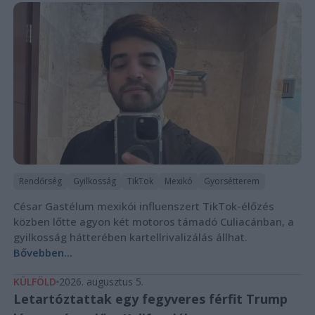
Rendőrség
Gyilkosság
TikTok
Mexikó
Gyorsétterem
César Gastélum mexikói influenszert TikTok-élőzés
közben lőtte agyon két motoros támadó Culiacánban, a
gyilkosság hátterében kartellrivalizálás állhat.
Bővebben...
KÜLFÖLD
2026. augusztus 5.
Letartóztattak egy fegyveres férfit Trump