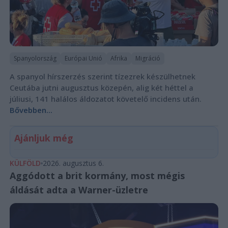
Spanyolország
Európai Unió
Afrika
Migráció
A spanyol hírszerzés szerint tízezrek készülhetnek
Ceutába jutni augusztus közepén, alig két héttel a
júliusi, 141 halálos áldozatot követelő incidens után.
Bővebben...
Ajánljuk még
KÜLFÖLD
2026. augusztus 6.
Aggódott a brit kormány, most mégis
áldását adta a Warner-üzletre