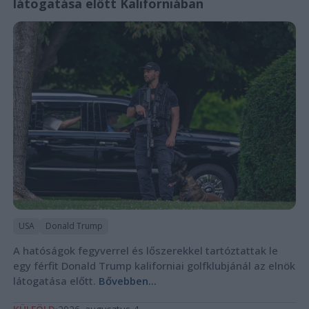
látogatása előtt Kaliforniában
USA
Donald Trump
A hatóságok fegyverrel és lőszerekkel tartóztattak le
egy férfit Donald Trump kaliforniai golfklubjánál az elnök
látogatása előtt.
Bővebben...