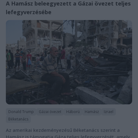
A Hamász beleegyezett a Gázai övezet teljes
lefegyverzésébe
Donald Trump
Gázai övezet
Háború
Hamász
Izrael
Béketanács
Az amerikai kezdeményezésű Béketanács szerint a
Hamász is támogatja Gáza teljes lefegyverzését, amely