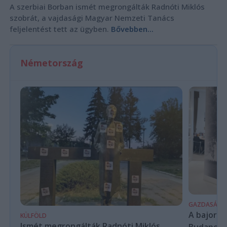
A szerbiai Borban ismét megrongálták Radnóti Miklós
szobrát, a vajdasági Magyar Nemzeti Tanács
feljelentést tett az ügyben.
Bővebben...
Németország
GAZDASÁG
A bajor m
KÜLFÖLD
Ismét megrongálták Radnóti Miklós
Budapest