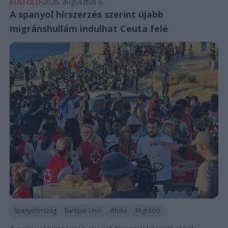
KÜLFÖLD
2026. augusztus 6.
A spanyol hírszerzés szerint újabb
migránshullám indulhat Ceuta felé
Spanyolország
Európai Unió
Afrika
Migráció