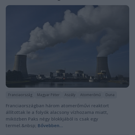
Franciaország
Magyar Péter
Aszály
Atomerőmű
Duna
Franciaországban három atomerőművi reaktort
állítottak le a folyók alacsony vízhozama miatt,
miközben Paks négy blokkjából is csak egy
termel.&nbsp;
Bővebben...