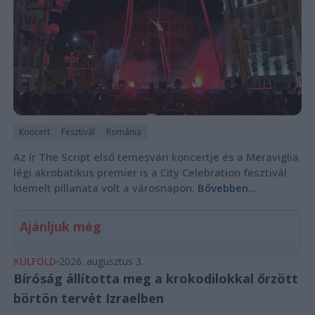
Koncert
Fesztivál
Románia
Az ír The Script első temesvári koncertje és a Meraviglia
légi akrobatikus premier is a City Celebration fesztivál
kiemelt pillanata volt a városnapon.
Bővebben...
Ajánljuk még
KÜLFÖLD
2026. augusztus 3.
Bíróság állította meg a krokodilokkal őrzött
börtön tervét Izraelben