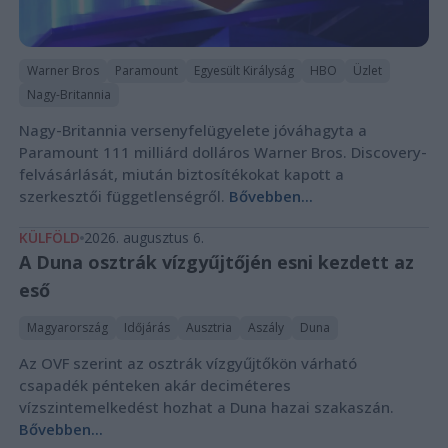
Warner Bros
Paramount
Egyesült Királyság
HBO
Üzlet
Nagy-Britannia
Nagy-Britannia versenyfelügyelete jóváhagyta a
Paramount 111 milliárd dolláros Warner Bros. Discovery-
felvásárlását, miután biztosítékokat kapott a
szerkesztői függetlenségről.
Bővebben...
KÜLFÖLD
2026. augusztus 6.
A Duna osztrák vízgyűjtőjén esni kezdett az
eső
Magyarország
Időjárás
Ausztria
Aszály
Duna
Az OVF szerint az osztrák vízgyűjtőkön várható
csapadék pénteken akár deciméteres
vízszintemelkedést hozhat a Duna hazai szakaszán.
Bővebben...