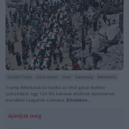
Donald Trump
Gázai övezet
Izrael
Katonaság
Béketanács
Trump Béketanácsa kiadta az első gázai építési
szerződést: egy 150 fős katonai előőrsöt építenének
marokkói csapatok számára.
Bővebben...
Ajánljuk még