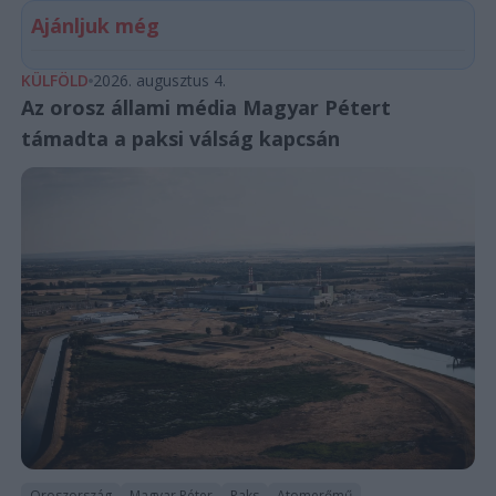
Ajánljuk még
KÜLFÖLD
2026. augusztus 4.
Az orosz állami média Magyar Pétert
támadta a paksi válság kapcsán
Oroszország
Magyar Péter
Paks
Atomerőmű