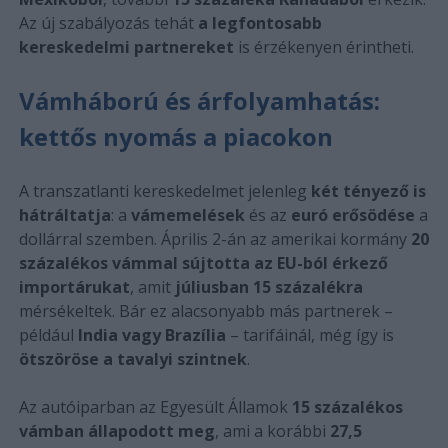
Az új szabályozás tehát
a legfontosabb
kereskedelmi partnereket
is érzékenyen érintheti.
Vámháború és árfolyamhatás:
kettős nyomás a piacokon
A transzatlanti kereskedelmet jelenleg
két tényező is
hátráltatja
: a
vámemelések
és az
euró erősödése
a
dollárral szemben. Április 2-án az amerikai kormány
20
százalékos vámmal sújtotta az EU-ból érkező
importárukat
, amit
júliusban 15 százalékra
mérsékeltek. Bár ez alacsonyabb más partnerek –
például
India vagy Brazília
– tarifáinál, még így is
ötszöröse a tavalyi szintnek
.
Az autóiparban az Egyesült Államok
15 százalékos
vámban állapodott meg
, ami a korábbi
27,5