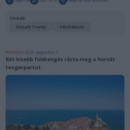
10perc.hu
2025. 10. 07.
Főkép forrása: Northfoto
Címkék:
Donald Trump
Vámháború
KÜLFÖLD
2026. augusztus 7.
Két kisebb földrengés rázta meg a horvát
tengerpartot