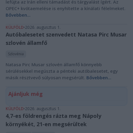
lefújta az Irán elleni támadást és tárgyalást ígért. Az
OPEC+ kvótaemelése is enyhítette a kínálati félelmeket.
Bővebben...
KÜLFÖLD
2026. augusztus 1.
Autóbalesetet szenvedett Natasa Pirc Musar
szlovén államfő
Szlovénia
Natasa Pirc Musar szlovén államfő könnyebb
sérülésekkel megúszta a pénteki autóbalesetet, egy
másik résztvevő súlyosan megsérült.
Bővebben...
Ajánljuk még
KÜLFÖLD
2026. augusztus 1.
4,7-es földrengés rázta meg Nápoly
környékét, 21-en megsérültek