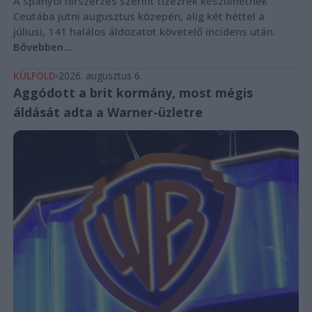
A spanyol hírszerzés szerint tízezrek készülhetnek
Ceutába jutni augusztus közepén, alig két héttel a
júliusi, 141 halálos áldozatot követelő incidens után.
Bővebben...
KÜLFÖLD
2026. augusztus 6.
Aggódott a brit kormány, most mégis
áldását adta a Warner-üzletre