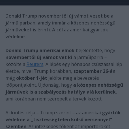
Donald Trump novembertől új vámot vezet be a
járműiparban, amely immár a közepes nehézségű
járműveket is érinti. A cél az amerikai gyártók
védelme.
Donald Trump amerikai elnök
bejelentette, hogy
novembertől új vámot vet ki
a járműiparra –
közölte a
Reuters
. A lépés egy hónapos csúszással lép
életbe, mivel Trump korábban,
szeptember 26-án
még
október 1-jét
jelölte meg a bevezetés
időpontjaként. Újdonság, hogy
a közepes nehézségű
járművek is a szabályozás hatálya alá kerülnek
,
ami korábban nem szerepelt a tervek között.
A döntés célja – Trump szerint – az amerikai
gyártók
védelme a „tisztességtelen külső versennyel”
szemben
. Az intézkedés főként az importőröket