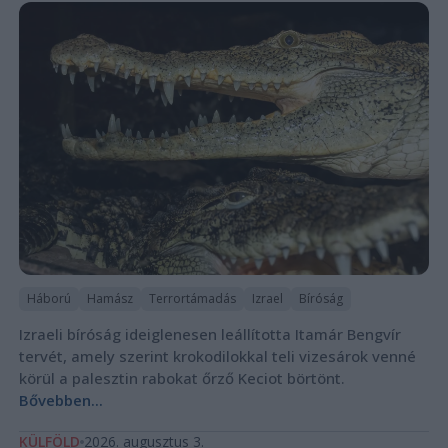
Háború
Hamász
Terrortámadás
Izrael
Bíróság
Izraeli bíróság ideiglenesen leállította Itamár Bengvír
tervét, amely szerint krokodilokkal teli vizesárok venné
körül a palesztin rabokat őrző Keciot börtönt.
Bővebben...
KÜLFÖLD
2026. augusztus 3.