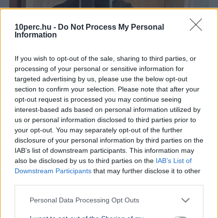
10perc.hu -
Do Not Process My Personal
Information
Rendőrség
Gyilkosság
TikTok
Mexikó
Gyorsétterem
César Gastélum mexikói influenszert TikTok-élőzés
If you wish to opt-out of the sale, sharing to third parties, or
közben lőtte agyon két motoros támadó Culiacánban, a
processing of your personal or sensitive information for
gyilkosság hátterében kartellrivalizálás állhat.
targeted advertising by us, please use the below opt-out
Bővebben...
section to confirm your selection. Please note that after your
opt-out request is processed you may continue seeing
KÜLFÖLD
2026. augusztus 5.
interest-based ads based on personal information utilized by
Letartóztattak egy fegyveres férfit Trump
us or personal information disclosed to third parties prior to
your opt-out. You may separately opt-out of the further
látogatása előtt Kaliforniában
disclosure of your personal information by third parties on the
IAB’s list of downstream participants. This information may
also be disclosed by us to third parties on the
IAB’s List of
Downstream Participants
that may further disclose it to other
third parties.
Personal Data Processing Opt Outs