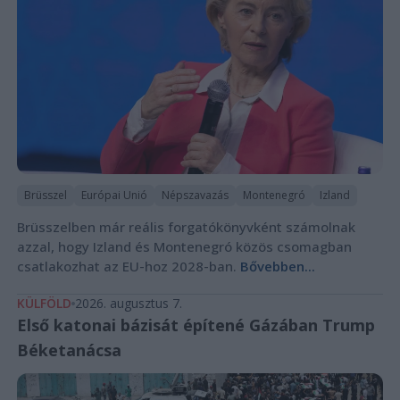
Brüsszel
Európai Unió
Népszavazás
Montenegró
Izland
Brüsszelben már reális forgatókönyvként számolnak
azzal, hogy Izland és Montenegró közös csomagban
csatlakozhat az EU-hoz 2028-ban.
Bővebben...
KÜLFÖLD
2026. augusztus 7.
Első katonai bázisát építené Gázában Trump
Béketanácsa