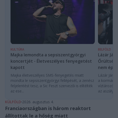
KULTÚRA
BELFÖLD
Majka lemondta a sepsiszentgyörgyi
Lázár Ján
koncertjét - Életveszélyes fenyegetést
Őrültség 
kapott
nem építe
Majka életveszélyes SMS-fenyegetés miatt
Lázár János
mondta le sepsiszentgyörgyi fellépését, a zenész
a kormány h
feljelentést tesz, a Sic Feszt szervezői is elítélték
víztározók
az ese...
az aszályhel
KÜLFÖLD
2026. augusztus 4.
Franciaországban is három reaktort
állítottak le a hőség miatt