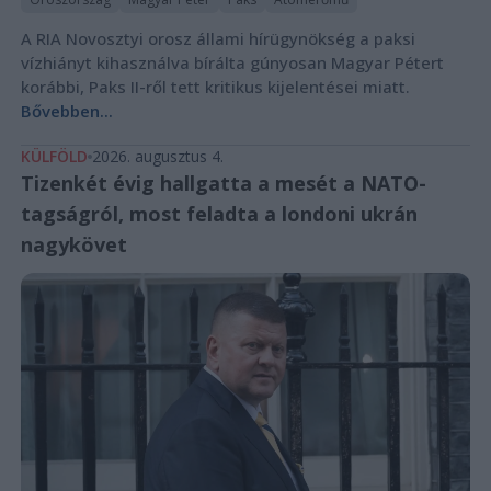
A RIA Novosztyi orosz állami hírügynökség a paksi
vízhiányt kihasználva bírálta gúnyosan Magyar Pétert
korábbi, Paks II-ről tett kritikus kijelentései miatt.
Bővebben...
KÜLFÖLD
2026. augusztus 4.
Tizenkét évig hallgatta a mesét a NATO-
tagságról, most feladta a londoni ukrán
nagykövet