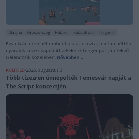
Ukrajna
Oroszország
Háború
Katasztrófa
Tragédia
Egy ukrán drón hét ember halálát okozta, miután hétfőn
nyaralók közé csapódott a Fekete-tenger partján fekvő
Gelendzsik közelében.
Bővebben...
KÜLFÖLD
2026. augusztus 3.
Több tízezren ünnepelték Temesvár napját a
The Script koncertjén