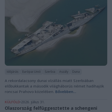
Időjárás
Európai Unió
Szerbia
Aszály
Duna
A rekordalacsony dunai vízállás miatt Szerbiában
előbukkantak a második világháborús német hadihajók
roncsai Prahovo közelében.
Bővebben...
KÜLFÖLD
2026. július 31.
Olaszország felfüggesztette a schengeni