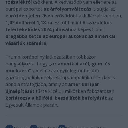
százalékról
csökkent. A kedvezőbb vám ellenére az
európai exportot
az árfolyamváltozás
is sújtja: az
euró idén jelentősen erősödött
a dollárral szemben,
1,02 dollárról 1,18-ra
. Ez több mint
8 százalékos
felértékelődés 2024 júliusához képest
, ami
drágábbá tette az európai autókat az amerikai
vásárlók számára
.
Trump korábbi nyilatkozataiban többször
hangsúlyozta, hogy
„az amerikai acél, gumi és
munkaerő”
védelme az egyik legfontosabb
gazdaságpolitikai célja. Az új vámpolitika illeszkedik
abba a stratégiába, amely az
amerikai ipar
újraépítését
tűzte ki célul, miközben fokozatosan
korlátozza a külföldi beszállítók befolyását
az
Egyesült Államok piacán.