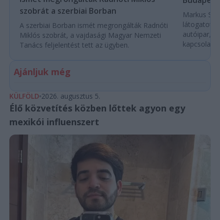
szobrát a szerbiai Borban
Markus Söde
látogatott 
A szerbiai Borban ismét megrongálták Radnóti
autóipar, a
Miklós szobrát, a vajdasági Magyar Nemzeti
kapcsolatok 
Tanács feljelentést tett az ügyben.
Ajánljuk még
KÜLFÖLD
2026. augusztus 5.
Élő közvetítés közben lőttek agyon egy
mexikói influenszert