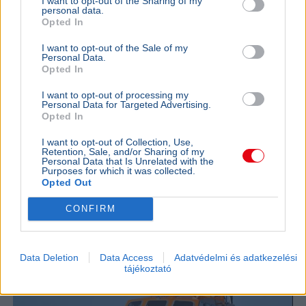
I want to opt-out of the Sharing of my
personal data.
Opted In
I want to opt-out of the Sale of my
Personal Data.
Opted In
I want to opt-out of processing my
USA
Donald Trump
Personal Data for Targeted Advertising.
Opted In
A hatóságok fegyverrel és lőszerekkel tartóztattak le
egy férfit Donald Trump kaliforniai golfklubjánál az elnök
I want to opt-out of Collection, Use,
Retention, Sale, and/or Sharing of my
látogatása előtt.
Bővebben...
Personal Data that Is Unrelated with the
Purposes for which it was collected.
Opted Out
KÜLFÖLD
2026. augusztus 4.
157 embert mentett ki a parti őrség egy égő
CONFIRM
bárkából a La Manche-csatornán
Data Deletion
Data Access
Adatvédelmi és adatkezelési
tájékoztató