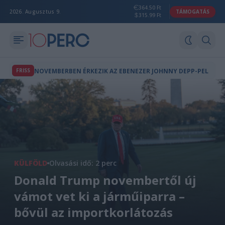
364.50 Ft
2026. Augusztus 9.
TÁMOGATÁS
315.99 Ft
FRISS
NOVEMBERBEN ÉRKEZIK AZ EBENEZER JOHNNY DEPP-PEL
KÜLFÖLD
Olvasási idő: 2 perc
Donald Trump novembertől új
vámot vet ki a járműiparra –
bővül az importkorlátozás