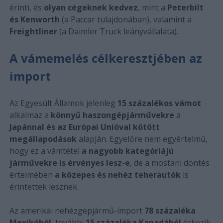
érinti, és
olyan cégeknek kedvez
, mint a
Peterbilt
és Kenworth
(a Paccar tulajdonában), valamint a
Freightliner
(a Daimler Truck leányvállalata).
A vámemelés célkeresztjében az
import
Az Egyesült Államok jelenleg
15 százalékos vámot
alkalmaz a
könnyű haszongépjárművekre
a
Japánnal és az Európai Unióval kötött
megállapodások
alapján. Egyelőre nem egyértelmű,
hogy ez a vámtétel
a nagyobb kategóriájú
járművekre is érvényes lesz-e
, de a mostani döntés
értelmében
a közepes és nehéz teherautók
is
érintettek lesznek.
Az amerikai nehézgépjármű-import
78 százaléka
Mexikóból
, további
15 százaléka Kanadából
érkezik.