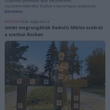
csapadék pénteken akár deciméteres
vízszintemelkedést hozhat a Duna hazai szakaszán.
Bővebben...
KÜLFÖLD
2026. augusztus 6.
Ismét megrongálták Radnóti Miklós szobrát
a szerbiai Borban