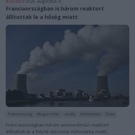
KÜLFÖLD
2026. augusztus 4.
Franciaországban is három reaktort
állítottak le a hőség miatt
Franciaország
Magyar Péter
Aszály
Atomerőmű
Duna
Franciaországban három atomerőművi reaktort
állítottak le a folyók alacsony vízhozama miatt,