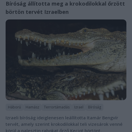
Bíróság állította meg a krokodilokkal őrzött
börtön tervét Izraelben
Háború
Hamász
Terrortámadás
Izrael
Bíróság
Izraeli bíróság ideiglenesen leállította Itamár Bengvír
tervét, amely szerint krokodilokkal teli vizesárok venné
körül a palesztin rabokat őrző Keciot börtönt.