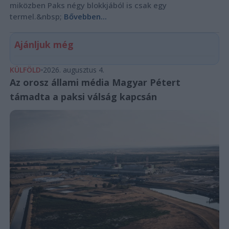
miközben Paks négy blokkjából is csak egy
termel.&nbsp;
Bővebben...
Ajánljuk még
KÜLFÖLD
2026. augusztus 4.
Az orosz állami média Magyar Pétert
támadta a paksi válság kapcsán