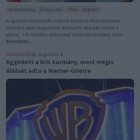
Spanyolország
Európai Unió
Afrika
Migráció
A spanyol hírszerzés szerint tízezrek készülhetnek
Ceutába jutni augusztus közepén, alig két héttel a
júliusi, 141 halálos áldozatot követelő incidens után.
Bővebben...
KÜLFÖLD
2026. augusztus 6.
Aggódott a brit kormány, most mégis
áldását adta a Warner-üzletre