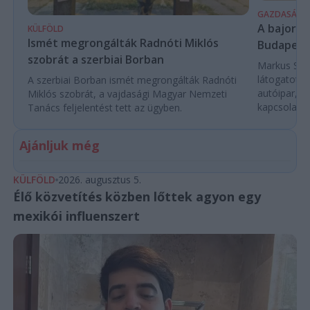
GAZDASÁG
A bajor m
KÜLFÖLD
Ismét megrongálták Radnóti Miklós
Budapest
szobrát a szerbiai Borban
Markus Söde
látogatott 
A szerbiai Borban ismét megrongálták Radnóti
autóipar, a
Miklós szobrát, a vajdasági Magyar Nemzeti
kapcsolatok 
Tanács feljelentést tett az ügyben.
Ajánljuk még
KÜLFÖLD
2026. augusztus 5.
Élő közvetítés közben lőttek agyon egy
mexikói influenszert