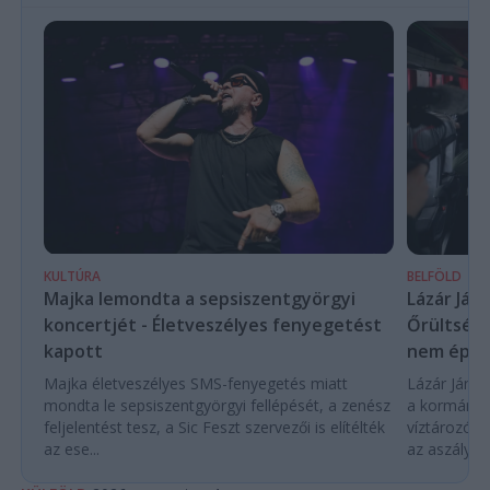
KULTÚRA
BELFÖLD
Majka lemondta a sepsiszentgyörgyi
Lázár Ján
koncertjét - Életveszélyes fenyegetést
Őrültség 
kapott
nem építe
Majka életveszélyes SMS-fenyegetés miatt
Lázár János
mondta le sepsiszentgyörgyi fellépését, a zenész
a kormány h
feljelentést tesz, a Sic Feszt szervezői is elítélték
víztározók
az ese...
az aszályhel