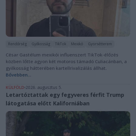
Rendőrség
Gyilkosság
TikTok
Mexikó
Gyorsétterem
César Gastélum mexikói influenszert TikTok-élőzés
közben lőtte agyon két motoros támadó Culiacánban, a
gyilkosság hátterében kartellrivalizálás állhat.
Bővebben...
KÜLFÖLD
2026. augusztus 5.
Letartóztattak egy fegyveres férfit Trump
látogatása előtt Kaliforniában