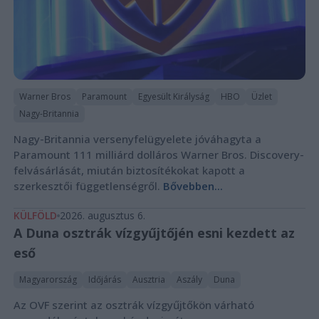
Warner Bros
Paramount
Egyesült Királyság
HBO
Üzlet
Nagy-Britannia
Nagy-Britannia versenyfelügyelete jóváhagyta a
Paramount 111 milliárd dolláros Warner Bros. Discovery-
felvásárlását, miután biztosítékokat kapott a
szerkesztői függetlenségről.
Bővebben...
KÜLFÖLD
2026. augusztus 6.
A Duna osztrák vízgyűjtőjén esni kezdett az
eső
Magyarország
Időjárás
Ausztria
Aszály
Duna
Az OVF szerint az osztrák vízgyűjtőkön várható