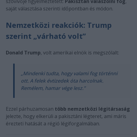
szóvivője figyelmeztetett:
Pakisztán válaszolni fog
,
saját választása szerinti időpontban és módon.
Nemzetközi reakciók: Trump
szerint „várható volt”
Donald Trump
, volt amerikai elnök is megszólalt:
„Mindenki tudta, hogy valami fog történni
ott. A felek évtizedek óta harcolnak.
Remélem, hamar vége lesz.”
Ezzel párhuzamosan
több nemzetközi légitársaság
jelezte, hogy elkerüli a pakisztáni légteret, ami máris
érezteti hatását a régió légiforgalmában.