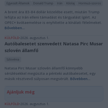
Egyesült Államok
Donald Trump
Irán
Kőolaj
Hormuzi-szoros
A brent ára 83-84 dollár közelébe esett, miután Trump
lefújta az Irán elleni támadást és tárgyalást ígért. Az
OPEC+ kvótaemelése is enyhítette a kínálati félelmeket.
Bővebben...
KÜLFÖLD
2026. augusztus 1.
Autóbalesetet szenvedett Natasa Pirc Musar
szlovén államfő
Szlovénia
Natasa Pirc Musar szlovén államfő könnyebb
sérülésekkel megúszta a pénteki autóbalesetet, egy
másik résztvevő súlyosan megsérült.
Bővebben...
Ajánljuk még
KÜLFÖLD
2026. augusztus 1.