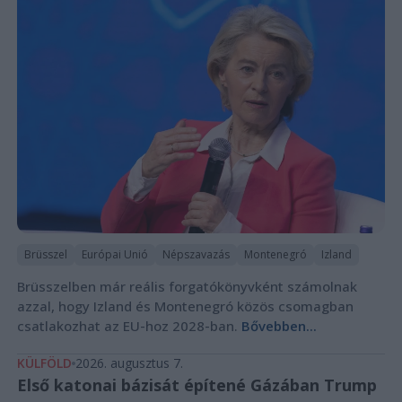
Brüsszel
Európai Unió
Népszavazás
Montenegró
Izland
Brüsszelben már reális forgatókönyvként számolnak
azzal, hogy Izland és Montenegró közös csomagban
csatlakozhat az EU-hoz 2028-ban.
Bővebben...
KÜLFÖLD
2026. augusztus 7.
Első katonai bázisát építené Gázában Trump