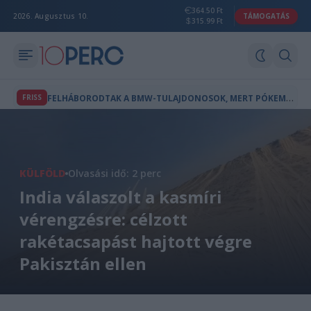
364.50 Ft
2026. Augusztus 10.
TÁMOGATÁS
315.99 Ft
F
ELHÁBORODTAK A BMW-TULAJDONOSOK, MERT PÓKEMBER-REKLÁM JELENT MEG AZ AUTÓIK FEDÉLZETI KÉPERNYŐJÉN
FRISS
KÜLFÖLD
Olvasási idő: 2 perc
India válaszolt a kasmíri
vérengzésre: célzott
rakétacsapást hajtott végre
Pakisztán ellen