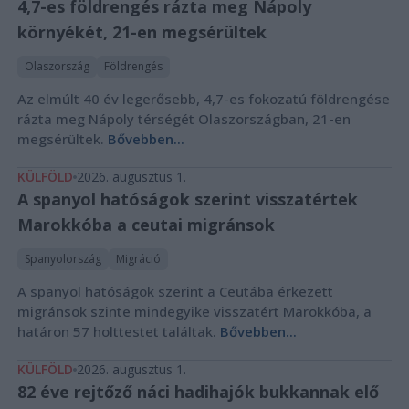
4,7-es földrengés rázta meg Nápoly
környékét, 21-en megsérültek
Olaszország
Földrengés
Az elmúlt 40 év legerősebb, 4,7-es fokozatú földrengése
rázta meg Nápoly térségét Olaszországban, 21-en
megsérültek.
Bővebben...
KÜLFÖLD
2026. augusztus 1.
A spanyol hatóságok szerint visszatértek
Marokkóba a ceutai migránsok
Spanyolország
Migráció
A spanyol hatóságok szerint a Ceutába érkezett
migránsok szinte mindegyike visszatért Marokkóba, a
határon 57 holttestet találtak.
Bővebben...
KÜLFÖLD
2026. augusztus 1.
82 éve rejtőző náci hadihajók bukkannak elő