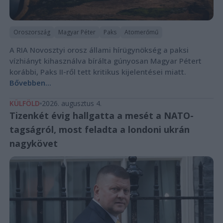
Oroszország
Magyar Péter
Paks
Atomerőmű
A RIA Novosztyi orosz állami hírügynökség a paksi
vízhiányt kihasználva bírálta gúnyosan Magyar Pétert
korábbi, Paks II-ről tett kritikus kijelentései miatt.
Bővebben...
KÜLFÖLD
2026. augusztus 4.
Tizenkét évig hallgatta a mesét a NATO-
tagságról, most feladta a londoni ukrán
nagykövet