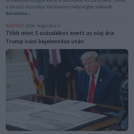
víztakarékosságra kérik a lakosokat és turistákat, mivel
a tározó vízszintje történelmi mélységbe süllyedt.
Bővebben...
KÜLFÖLD
2026. augusztus 3.
Több mint 5 százalékot esett az olaj ára
Trump iráni bejelentése után