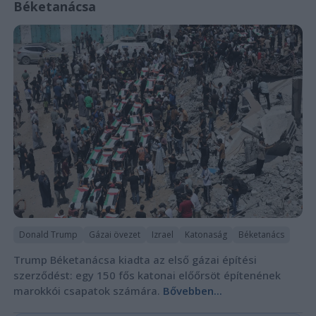
Béketanácsa
Donald Trump
Gázai övezet
Izrael
Katonaság
Béketanács
Trump Béketanácsa kiadta az első gázai építési
szerződést: egy 150 fős katonai előőrsöt építenének
marokkói csapatok számára.
Bővebben...