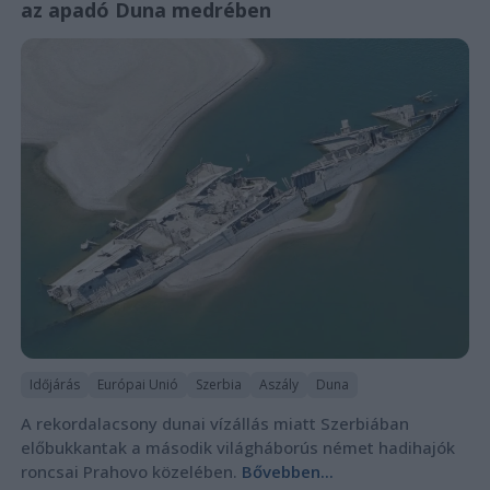
az apadó Duna medrében
Időjárás
Európai Unió
Szerbia
Aszály
Duna
A rekordalacsony dunai vízállás miatt Szerbiában
előbukkantak a második világháborús német hadihajók
roncsai Prahovo közelében.
Bővebben...