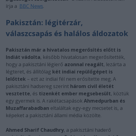
írja a
BBC News
.
Pakisztán: légitérzár,
válaszcsapás és halálos áldozatok
Pakisztán már a hivatalos megerősítés előtt is
Indiát vádolta
, később hivatalosan megerősítették,
hogy a pakisztáni légierő
azonnal reagált
, lezárta a
légteret, és állítólag
két indiai repülőgépet is
lelőttek
– ezt az indiai fél nem erősítette meg. A
pakisztáni hadsereg szerint
három civil életét
vesztette
, és
tizenkét ember megsebesült
, köztük
egy gyermek is. A rakétacsapások
Ahmedpurban és
Muzaffarabadban
eltaláltak egy-egy mecsetet is, a
képeket a pakisztáni állami média közölte.
Ahmed Sharif Chaudhry
, a pakisztáni haderő