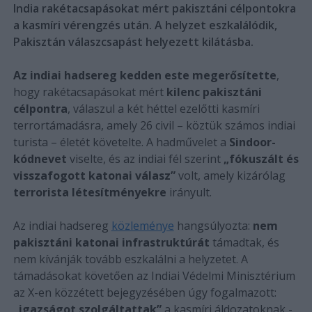
India rakétacsapásokat mért pakisztáni célpontokra
a kasmíri vérengzés után. A helyzet eszkalálódik,
Pakisztán válaszcsapást helyezett kilátásba.
Az indiai hadsereg kedden este megerősítette
,
hogy rakétacsapásokat mért
kilenc pakisztáni
célpontra
, válaszul a két héttel ezelőtti kasmíri
terrortámadásra, amely 26 civil – köztük számos indiai
turista – életét követelte. A hadművelet a
Sindoor-
kódnevet
viselte, és az indiai fél szerint
„fókuszált és
visszafogott katonai válasz”
volt, amely kizárólag
terrorista létesítményekre
irányult.
Az indiai hadsereg
közleménye
hangsúlyozta:
nem
pakisztáni katonai infrastruktúrát
támadtak, és
nem kívánják tovább eszkalálni a helyzetet. A
támadásokat követően az Indiai Védelmi Minisztérium
az X-en közzétett bejegyzésében úgy fogalmazott:
„igazságot szolgáltattak”
a kasmíri áldozatoknak -