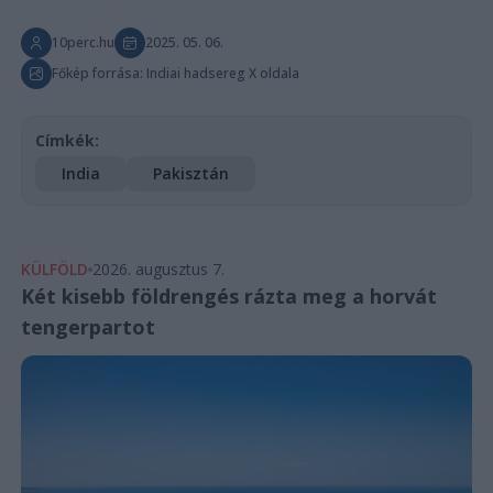
10perc.hu
2025. 05. 06.
Főkép forrása: Indiai hadsereg X oldala
Címkék:
India
Pakisztán
KÜLFÖLD
2026. augusztus 7.
Két kisebb földrengés rázta meg a horvát
tengerpartot