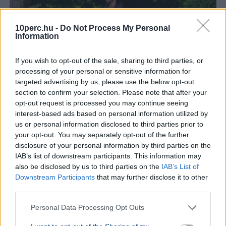
10perc.hu -
Do Not Process My Personal
Information
If you wish to opt-out of the sale, sharing to third parties, or
processing of your personal or sensitive information for
targeted advertising by us, please use the below opt-out
section to confirm your selection. Please note that after your
opt-out request is processed you may continue seeing
USA
Donald Trump
interest-based ads based on personal information utilized by
us or personal information disclosed to third parties prior to
A hatóságok fegyverrel és lőszerekkel tartóztattak le
your opt-out. You may separately opt-out of the further
egy férfit Donald Trump kaliforniai golfklubjánál az elnök
disclosure of your personal information by third parties on the
látogatása előtt.
Bővebben...
IAB’s list of downstream participants. This information may
also be disclosed by us to third parties on the
IAB’s List of
KÜLFÖLD
2026. augusztus 4.
Downstream Participants
that may further disclose it to other
157 embert mentett ki a parti őrség egy égő
third parties.
bárkából a La Manche-csatornán
Personal Data Processing Opt Outs