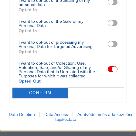
I want to opt-out of the Sharing of my
personal data.
Opted In
I want to opt-out of the Sale of my
Personal Data.
Opted In
I want to opt-out of processing my
Personal Data for Targeted Advertising.
Opted In
I want to opt-out of Collection, Use,
Retention, Sale, and/or Sharing of my
Personal Data that Is Unrelated with the
Purposes for which it was collected.
Opted Out
Baleset
Párizs
London
Migráció
CONFIRM
Kigyulladt egy illegális bevándorlókat szállító bárka a La
Manche-csatornán, a francia és brit parti őrség 157
embert mentett ki a vízből.
Bővebben...
Data Deletion
Data Access
Adatvédelmi és adatkezelési
tájékoztató
Politika