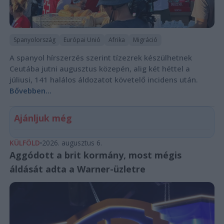
Spanyolország
Európai Unió
Afrika
Migráció
A spanyol hírszerzés szerint tízezrek készülhetnek
Ceutába jutni augusztus közepén, alig két héttel a
júliusi, 141 halálos áldozatot követelő incidens után.
Bővebben...
Ajánljuk még
KÜLFÖLD
2026. augusztus 6.
Aggódott a brit kormány, most mégis
áldását adta a Warner-üzletre