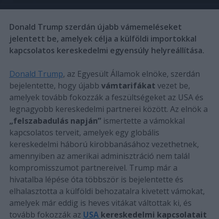
Donald Trump szerdán újabb vámemeléseket
jelentett be, amelyek célja a külföldi importokkal
kapcsolatos kereskedelmi egyensúly helyreállítása.
Donald Trump
, az Egyesült Államok elnöke, szerdán
bejelentette, hogy újabb
vámtarifákat
vezet be,
amelyek tovább fokozzák a feszültségeket az USA és
legnagyobb kereskedelmi partnerei között. Az elnök a
„felszabadulás napján”
ismertette a vámokkal
kapcsolatos terveit, amelyek egy globális
kereskedelmi háború kirobbanásához vezethetnek,
amennyiben az amerikai adminisztráció nem talál
kompromisszumot partnereivel. Trump már a
hivatalba lépése óta többször is bejelentette és
elhalasztotta a külföldi behozatalra kivetett vámokat,
amelyek már eddig is heves vitákat váltottak ki, és
tovább fokozzák az
USA
kereskedelmi kapcsolatait