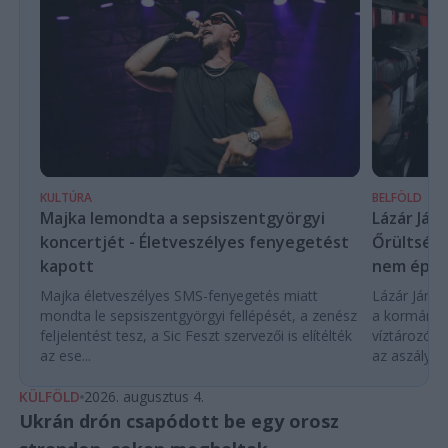
KULTÚRA
BELFÖLD
Majka lemondta a sepsiszentgyörgyi
Lázár Ján
koncertjét - Életveszélyes fenyegetést
Őrültség 
kapott
nem építe
Majka életveszélyes SMS-fenyegetés miatt
Lázár János
mondta le sepsiszentgyörgyi fellépését, a zenész
a kormány h
feljelentést tesz, a Sic Feszt szervezői is elítélték
víztározók
az ese...
az aszályhel
KÜLFÖLD
2026. augusztus 4.
Ukrán drón csapódott be egy orosz