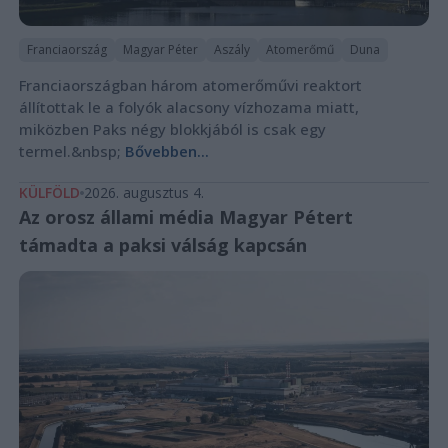
Franciaország
Magyar Péter
Aszály
Atomerőmű
Duna
Franciaországban három atomerőművi reaktort
állítottak le a folyók alacsony vízhozama miatt,
miközben Paks négy blokkjából is csak egy
termel.&nbsp;
Bővebben...
KÜLFÖLD
2026. augusztus 4.
Az orosz állami média Magyar Pétert
támadta a paksi válság kapcsán