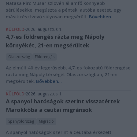
Natasa Pirc Musar szlovén államfő könnyebb
sérülésekkel megúszta a pénteki autóbalesetet, egy
másik résztvevő súlyosan megsérült.
Bővebben...
KÜLFÖLD
2026. augusztus 1.
4,7-es földrengés rázta meg Nápoly
környékét, 21-en megsérültek
Olaszország
Földrengés
Az elmúlt 40 év legerősebb, 4,7-es fokozatú földrengése
rázta meg Nápoly térségét Olaszországban, 21-en
megsérültek.
Bővebben...
KÜLFÖLD
2026. augusztus 1.
A spanyol hatóságok szerint visszatértek
Marokkóba a ceutai migránsok
Spanyolország
Migráció
A spanyol hatóságok szerint a Ceutába érkezett