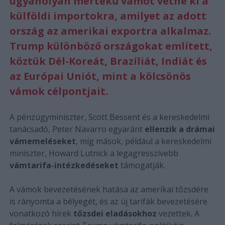
ugyanolyan mértékű vámot vetne ki a
külföldi importokra, amilyet az adott
ország az amerikai exportra alkalmaz.
Trump különböző országokat említett,
köztük Dél-Koreát, Brazíliát, Indiát és
az Európai Uniót, mint a kölcsönös
vámok célpontjait.
A pénzügyminiszter, Scott Bessent és a kereskedelmi
tanácsadó, Peter Navarro egyaránt
ellenzik a drámai
vámemeléseket
, míg mások, például a kereskedelmi
miniszter, Howard Lutnick a legagresszívebb
vámtarifa-intézkedéseket
támogatják.
A vámok bevezetésének hatása az amerikai tőzsdére
is rányomta a bélyegét, és az új tarifák bevezetésére
vonatkozó hírek
tőzsdei eladásokhoz
vezettek. A