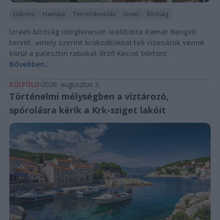
Háború
Hamász
Terrortámadás
Izrael
Bíróság
Izraeli bíróság ideiglenesen leállította Itamár Bengvír
tervét, amely szerint krokodilokkal teli vizesárok venné
körül a palesztin rabokat őrző Keciot börtönt.
Bővebben...
KÜLFÖLD
2026. augusztus 3.
Történelmi mélységben a víztározó,
spórolásra kérik a Krk-sziget lakóit