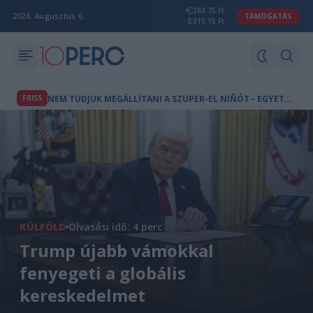
363.75 Ft
2026. Augusztus 6.
TÁMOGATÁS
315.15 Ft
N
EM TUDJUK MEGÁLLÍTANI A SZUPER-EL NIÑÓT - EGYETLEN ESEMÉNY IS VÉGLEG ÁTBILLENTHET TELJES ÖKOSZISZTÉMÁKAT
FRISS
KÜLFÖLD
Olvasási idő: 4 perc
Trump újabb vámokkal
fenyegeti a globális
kereskedelmet