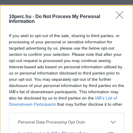
Németország
10perc.hu -
Do Not Process My Personal
Information
If you wish to opt-out of the sale, sharing to third parties, or
processing of your personal or sensitive information for
targeted advertising by us, please use the below opt-out
section to confirm your selection. Please note that after your
opt-out request is processed you may continue seeing
interest-based ads based on personal information utilized by
us or personal information disclosed to third parties prior to
your opt-out. You may separately opt-out of the further
disclosure of your personal information by third parties on the
IAB’s list of downstream participants. This information may
also be disclosed by us to third parties on the
IAB’s List of
GAZDASÁG
A bajor m
Downstream Participants
that may further disclose it to other
KÜLFÖLD
Ismét megrongálták Radnóti Miklós
third parties.
Budapest
szobrát a szerbiai Borban
Markus Söde
Personal Data Processing Opt Outs
látogatott 
A szerbiai Borban ismét megrongálták Radnóti
autóipar, a
Miklós szobrát, a vajdasági Magyar Nemzeti