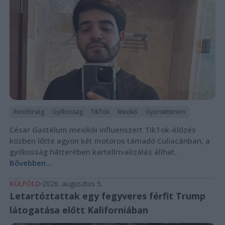
Rendőrség
Gyilkosság
TikTok
Mexikó
Gyorsétterem
César Gastélum mexikói influenszert TikTok-élőzés
közben lőtte agyon két motoros támadó Culiacánban, a
gyilkosság hátterében kartellrivalizálás állhat.
Bővebben...
KÜLFÖLD
2026. augusztus 5.
Letartóztattak egy fegyveres férfit Trump
látogatása előtt Kaliforniában