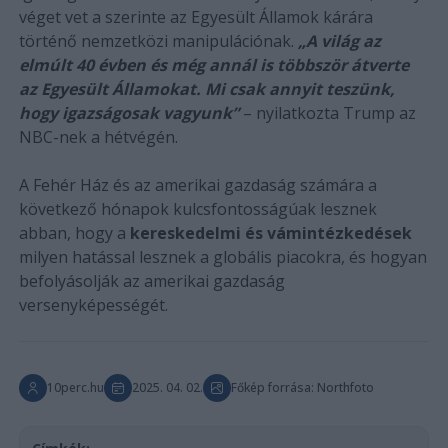
véget vet a szerinte az Egyesült Államok kárára
történő nemzetközi manipulációnak.
„A világ az
elmúlt 40 évben és még annál is többször átverte
az Egyesült Államokat. Mi csak annyit teszünk,
hogy igazságosak vagyunk”
– nyilatkozta Trump az
NBC-nek a hétvégén.
A Fehér Ház és az amerikai gazdaság számára a
következő hónapok kulcsfontosságúak lesznek
abban, hogy a
kereskedelmi és vámintézkedések
milyen hatással lesznek a globális piacokra, és hogyan
befolyásolják az amerikai gazdaság
versenyképességét.
10perc.hu
2025. 04. 02.
Főkép forrása: Northfoto