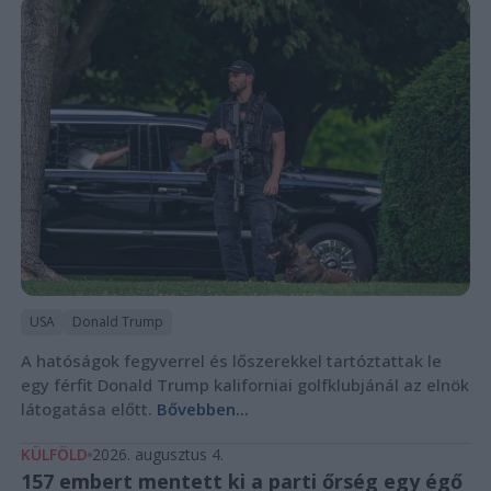
USA
Donald Trump
A hatóságok fegyverrel és lőszerekkel tartóztattak le
egy férfit Donald Trump kaliforniai golfklubjánál az elnök
látogatása előtt.
Bővebben...
KÜLFÖLD
2026. augusztus 4.
157 embert mentett ki a parti őrség egy égő