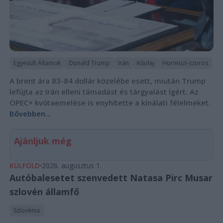
Egyesült Államok
Donald Trump
Irán
Kőolaj
Hormuzi-szoros
A brent ára 83-84 dollár közelébe esett, miután Trump
lefújta az Irán elleni támadást és tárgyalást ígért. Az
OPEC+ kvótaemelése is enyhítette a kínálati félelmeket.
Bővebben...
Ajánljuk még
KÜLFÖLD
2026. augusztus 1.
Autóbalesetet szenvedett Natasa Pirc Musar
szlovén államfő
Szlovénia