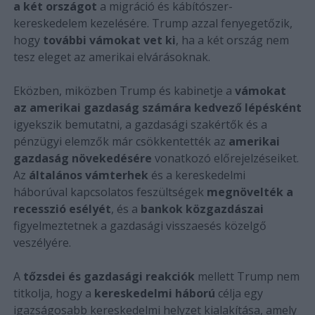
a két országot
a migráció és kábítószer-
kereskedelem kezelésére. Trump azzal fenyegetőzik,
hogy
további vámokat vet ki
, ha a két ország nem
tesz eleget az amerikai elvárásoknak.
Eközben, miközben Trump és kabinetje a
vámokat
az amerikai gazdaság számára kedvező lépésként
igyekszik bemutatni, a gazdasági szakértők és a
pénzügyi elemzők már csökkentették az
amerikai
gazdaság növekedésére
vonatkozó előrejelzéseiket.
Az
általános vámterhek
és a kereskedelmi
háborúval kapcsolatos feszültségek
megnövelték a
recesszió esélyét
, és a
bankok közgazdászai
figyelmeztetnek a gazdasági visszaesés közelgő
veszélyére.
A
tőzsdei és gazdasági reakciók
mellett Trump nem
titkolja, hogy a
kereskedelmi háború
célja egy
igazságosabb kereskedelmi helyzet kialakítása, amely