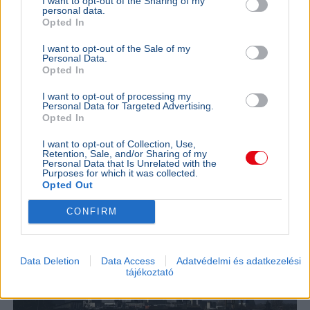
I want to opt-out of the Sharing of my
personal data.
kapcsolatok 
Tanács feljelentést tett az ügyben.
Opted In
Ajánljuk még
I want to opt-out of the Sale of my
Personal Data.
Opted In
KÜLFÖLD
2026. augusztus 4.
I want to opt-out of processing my
Franciaországban is három reaktort
Personal Data for Targeted Advertising.
Opted In
állítottak le a hőség miatt
I want to opt-out of Collection, Use,
Retention, Sale, and/or Sharing of my
Personal Data that Is Unrelated with the
Purposes for which it was collected.
Opted Out
CONFIRM
Data Deletion
Data Access
Adatvédelmi és adatkezelési
tájékoztató