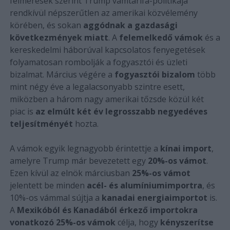
felmérések szerint Trump vámtarifa-politikája
rendkívül népszerűtlen az amerikai közvélemény
körében, és sokan
aggódnak a gazdasági
következmények miatt
. A
felemelkedő vámok
és a
kereskedelmi háborúval kapcsolatos fenyegetések
folyamatosan rombolják a fogyasztói és üzleti
bizalmat. Március végére a
fogyasztói bizalom
több
mint négy éve a legalacsonyabb szintre esett,
miközben a három nagy amerikai tőzsde közül két
piac is
az elmúlt két év legrosszabb negyedéves
teljesítményét
hozta.
A vámok egyik legnagyobb érintettje a
kínai import
,
amelyre Trump már bevezetett egy
20%-os vámot
.
Ezen kívül az elnök márciusban
25%-os vámot
jelentett be minden
acél- és alumíniumimportra
, és
10%-os vámmal sújtja a
kanadai energiaimportot
is.
A
Mexikóból és Kanadából érkező importokra
vonatkozó 25%-os vámok
célja, hogy
kényszerítse