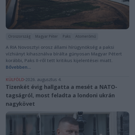
Oroszország
Magyar Péter
Paks
Atomerőmű
A RIA Novosztyi orosz állami hírügynökség a paksi
vízhiányt kihasználva bírálta gúnyosan Magyar Pétert
korábbi, Paks II-ről tett kritikus kijelentései miatt.
Bővebben...
KÜLFÖLD
2026. augusztus 4.
Tizenkét évig hallgatta a mesét a NATO-
tagságról, most feladta a londoni ukrán
nagykövet