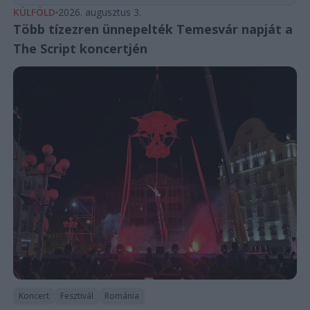
KÜLFÖLD
2026. augusztus 3.
Több tízezren ünnepelték Temesvár napját a
The Script koncertjén
Koncert
Fesztivál
Románia