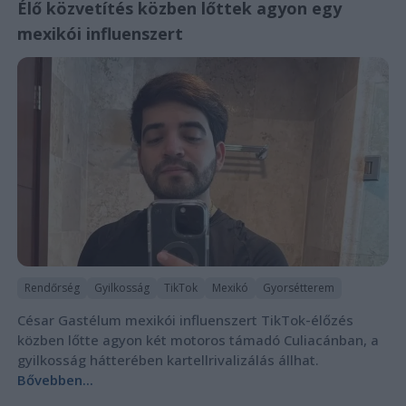
Élő közvetítés közben lőttek agyon egy
mexikói influenszert
Rendőrség
Gyilkosság
TikTok
Mexikó
Gyorsétterem
César Gastélum mexikói influenszert TikTok-élőzés
közben lőtte agyon két motoros támadó Culiacánban, a
gyilkosság hátterében kartellrivalizálás állhat.
Bővebben...