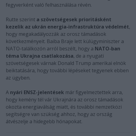
fegyverként való felhasználása révén.
Rutte szerint
a szövetségesek prioritásként
kezelik az ukrán energia-infrastruktúra védelmét
,
hogy megakadályozzák az orosz támadások
következményeit. Baiba Braje lett külügyminiszter a
NATO-találkozón arról beszélt, hogy a
NATO-ban
téma Ukrajna csatlakozása
, de a nyugati
szövetségesek várnak Donald Trump amerikai elnök
beiktatására, hogy további lépéseket tegyenek ebben
az ügyben.
A
nyári ENSZ-jelentések
már figyelmeztettek arra,
hogy kemény tél vár Ukrajnára az orosz támadások
okozta energiaválság miatt, és további nemzetközi
segítségre van szükség ahhoz, hogy az ország
átvészelje a hidegebb hónapokat.