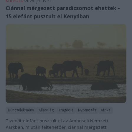
KÜLFÖLD
2026. július 31.
Ciánnal mérgezett paradicsomot ehettek -
15 elefánt pusztult el Kenyában
Bűncselekmény
Állatvilág
Tragédia
Nyomozás
Afrika
Tizenöt elefánt pusztult el az Amboseli Nemzeti
Parkban, miután feltehetően ciánnal mérgezett