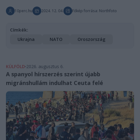
10perc.hu
2024. 12. 04.
Főkép forrása: Northfoto
Címkék:
Ukrajna
NATO
Oroszország
KÜLFÖLD
2026. augusztus 6.
A spanyol hírszerzés szerint újabb
migránshullám indulhat Ceuta felé