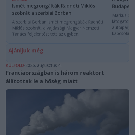
Ismét megrongálták Radnóti Miklós
Budapest
szobrát a szerbiai Borban
Markus Söde
látogatott 
A szerbiai Borban ismét megrongálták Radnóti
autóipar, a
Miklós szobrát, a vajdasági Magyar Nemzeti
kapcsolatok 
Tanács feljelentést tett az ügyben.
Ajánljuk még
KÜLFÖLD
2026. augusztus 4.
Franciaországban is három reaktort
állítottak le a hőség miatt