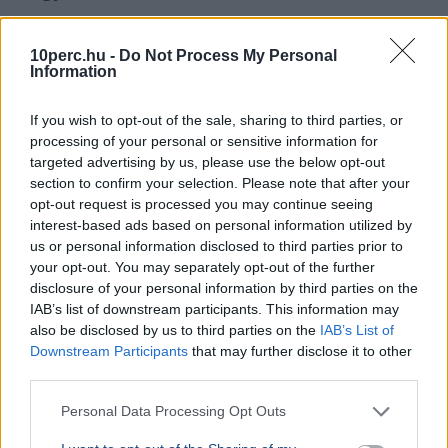
10perc.hu -
Do Not Process My Personal
Information
If you wish to opt-out of the sale, sharing to third parties, or
processing of your personal or sensitive information for
targeted advertising by us, please use the below opt-out
section to confirm your selection. Please note that after your
opt-out request is processed you may continue seeing
interest-based ads based on personal information utilized by
us or personal information disclosed to third parties prior to
your opt-out. You may separately opt-out of the further
disclosure of your personal information by third parties on the
IAB’s list of downstream participants. This information may
Ukrajna
NATO
Oroszország
Katonaság
Nagy-Britannia
also be disclosed by us to third parties on the
IAB’s List of
Valerij Zaluzsnij, Ukrajna londoni nagykövete szerint az
Downstream Participants
that may further disclose it to other
ország soha nem fog csatlakozni a NATO-hoz, helyette
third parties.
más katonai szövetségeket javasol.
Bővebben...
Personal Data Processing Opt Outs