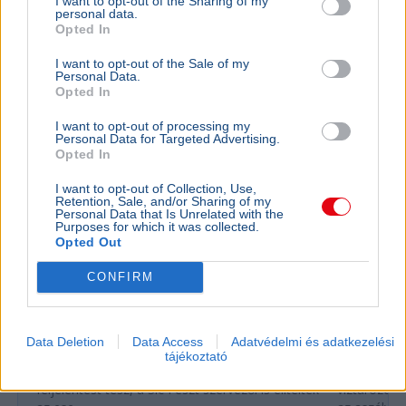
I want to opt-out of the Sharing of my
Politika
personal data.
Opted In
I want to opt-out of the Sale of my
Personal Data.
Opted In
I want to opt-out of processing my
Personal Data for Targeted Advertising.
Opted In
I want to opt-out of Collection, Use,
Retention, Sale, and/or Sharing of my
Personal Data that Is Unrelated with the
Purposes for which it was collected.
Opted Out
KULTÚRA
BELFÖLD
CONFIRM
Majka lemondta a sepsiszentgyörgyi
Lázár Ján
koncertjét - Életveszélyes fenyegetést
Őrültség 
kapott
nem építe
Data Deletion
Data Access
Adatvédelmi és adatkezelési
Majka életveszélyes SMS-fenyegetés miatt
Lázár János
tájékoztató
mondta le sepsiszentgyörgyi fellépését, a zenész
a kormány h
feljelentést tesz, a Sic Feszt szervezői is elítélték
víztározók