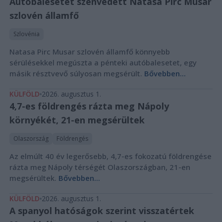
Autóbalesetet szenvedett Natasa Pirc Musar
szlovén államfő
Szlovénia
Natasa Pirc Musar szlovén államfő könnyebb
sérülésekkel megúszta a pénteki autóbalesetet, egy
másik résztvevő súlyosan megsérült.
Bővebben...
KÜLFÖLD
2026. augusztus 1.
4,7-es földrengés rázta meg Nápoly
környékét, 21-en megsérültek
Olaszország
Földrengés
Az elmúlt 40 év legerősebb, 4,7-es fokozatú földrengése
rázta meg Nápoly térségét Olaszországban, 21-en
megsérültek.
Bővebben...
KÜLFÖLD
2026. augusztus 1.
A spanyol hatóságok szerint visszatértek