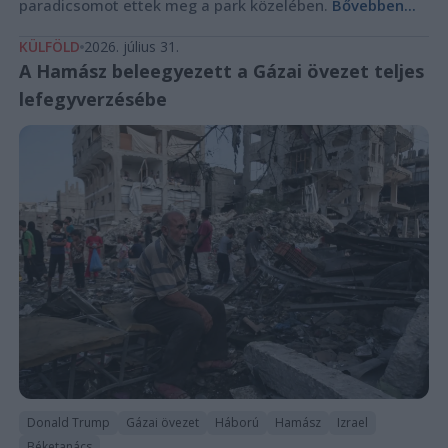
paradicsomot ettek meg a park közelében.
Bővebben...
KÜLFÖLD
2026. július 31.
A Hamász beleegyezett a Gázai övezet teljes
lefegyverzésébe
Donald Trump
Gázai övezet
Háború
Hamász
Izrael
Béketanács