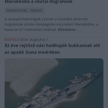
Marokkóba a ceutai migránsok
Spanyolország
Migráció
A spanyol hatóságok szerint a Ceutába érkezett
migránsok szinte mindegyike visszatért Marokkóba, a
határon 57 holttestet találtak.
Bővebben...
KÜLFÖLD
2026. augusztus 1.
82 éve rejtőző náci hadihajók bukkannak elő
az apadó Duna medrében