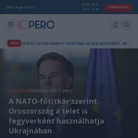
363.75 Ft
2026. Augusztus 7.
TÁMOGATÁS
315.15 Ft
S
ZINTE UGYAN ANNYIT FIZETÜNK AZ ÉLELMISZERÉRT, MINT BÁRHOL AZ EU-BAN, A FIZETÉSEK VISZONT AZ ÁTLAG FELÉT SEM ÉRIK EL
FRISS
KÜLFÖLD
Olvasási idő: 1 perc
A NATO-főtitkár szerint
Oroszország a telet is
fegyverként használhatja
Ukrajnában