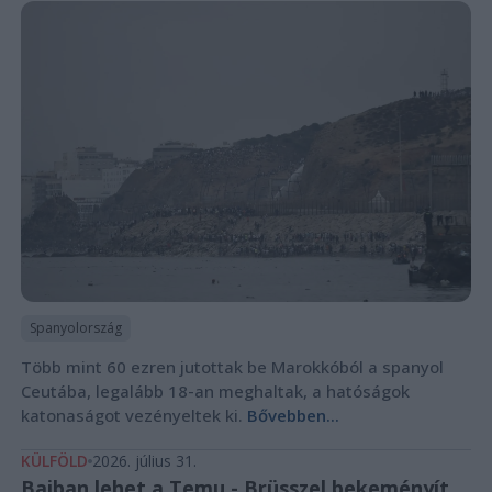
Spanyolország
Több mint 60 ezren jutottak be Marokkóból a spanyol
Ceutába, legalább 18-an meghaltak, a hatóságok
katonaságot vezényeltek ki.
Bővebben...
KÜLFÖLD
2026. július 31.
Bajban lehet a Temu - Brüsszel bekeményít