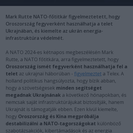
Mark Rutte NATO-főtitkár figyelmeztetett, hogy
Oroszország fegyverként használhatja a telet
Ukrajnában, és kiemelte az ukrán energia-
infrastruktúra védelmét.
A NATO 2024-es kétnapos megbeszélésén Mark
Rutte, a NATO főtitkára, arra figyelmeztetett, hogy
Oroszország ismét fegyverként használhatja fel a
telet
az ukrajnai háborúban -
figyelmeztet
a Telex. A
holland politikus hangsúlyozta, hogy bízik abban,
hogy a szövetségesek
minden segítséget
megadnak Ukrajnának
a következő hónapokban, és
nemcsak saját infrastruktúrájukat biztosítják, hanem
Ukrajnát is támogatják ebben. Ezen kívül kiemelte,
hogy
Oroszország és Kína megpróbálja
destabilizálni a NATO-tagországokat
különböző
szabotázsakciók, kibertámadások és az energia