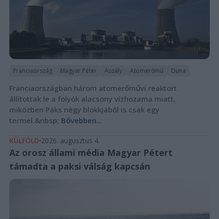
Franciaország
Magyar Péter
Aszály
Atomerőmű
Duna
Franciaországban három atomerőművi reaktort
állítottak le a folyók alacsony vízhozama miatt,
miközben Paks négy blokkjából is csak egy
termel.&nbsp;
Bővebben...
KÜLFÖLD
2026. augusztus 4.
Az orosz állami média Magyar Pétert
támadta a paksi válság kapcsán