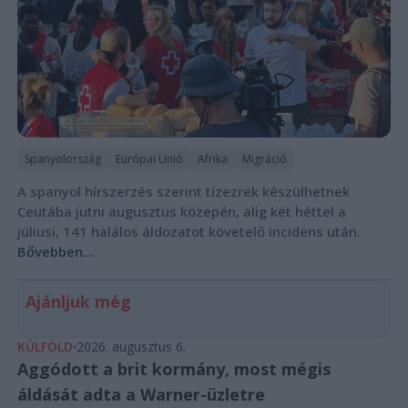
Spanyolország
Európai Unió
Afrika
Migráció
A spanyol hírszerzés szerint tízezrek készülhetnek
Ceutába jutni augusztus közepén, alig két héttel a
júliusi, 141 halálos áldozatot követelő incidens után.
Bővebben...
Ajánljuk még
KÜLFÖLD
2026. augusztus 6.
Aggódott a brit kormány, most mégis
áldását adta a Warner-üzletre