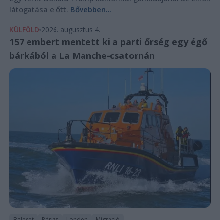
látogatása előtt.
Bővebben...
KÜLFÖLD
2026. augusztus 4.
157 embert mentett ki a parti őrség egy égő
bárkából a La Manche-csatornán
Baleset
Párizs
London
Migráció