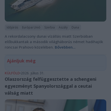
Időjárás
Európai Unió
Szerbia
Aszály
Duna
A rekordalacsony dunai vízállás miatt Szerbiában
előbukkantak a második világháborús német hadihajók
roncsai Prahovo közelében.
Bővebben...
Ajánljuk még
KÜLFÖLD
2026. július 31.
Olaszország felfüggesztette a schengeni
egyezményt Spanyolországgal a ceutai
válság miatt