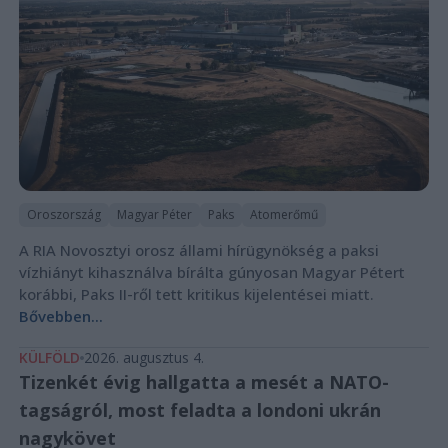
Oroszország
Magyar Péter
Paks
Atomerőmű
A RIA Novosztyi orosz állami hírügynökség a paksi
vízhiányt kihasználva bírálta gúnyosan Magyar Pétert
korábbi, Paks II-ről tett kritikus kijelentései miatt.
Bővebben...
KÜLFÖLD
2026. augusztus 4.
Tizenkét évig hallgatta a mesét a NATO-
tagságról, most feladta a londoni ukrán
nagykövet