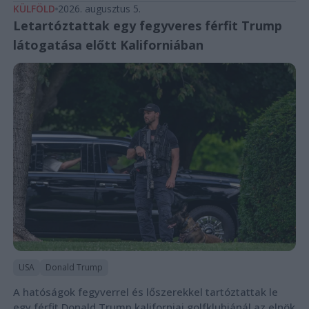
KÜLFÖLD
2026. augusztus 5.
Letartóztattak egy fegyveres férfit Trump
látogatása előtt Kaliforniában
USA
Donald Trump
A hatóságok fegyverrel és lőszerekkel tartóztattak le
egy férfit Donald Trump kaliforniai golfklubjánál az elnök