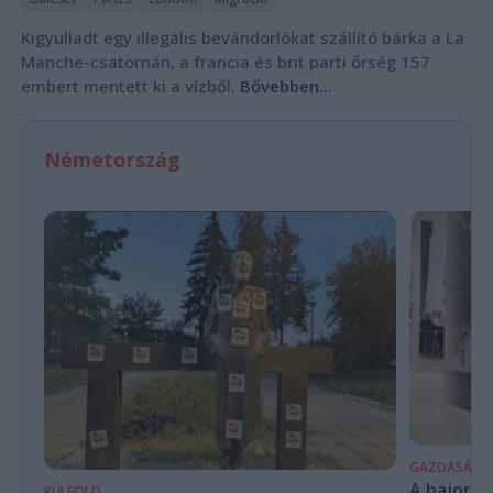
Kigyulladt egy illegális bevándorlókat szállító bárka a La
Manche-csatornán, a francia és brit parti őrség 157
embert mentett ki a vízből.
Bővebben...
Németország
GAZDASÁG
A bajor m
KÜLFÖLD