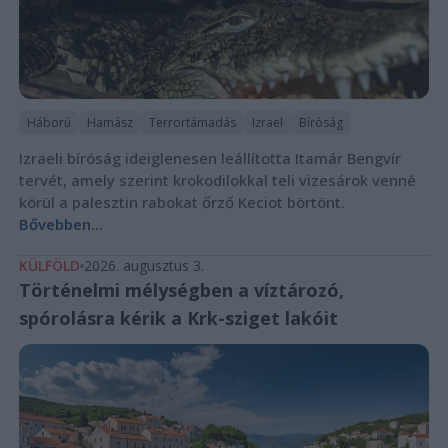
Háború
Hamász
Terrortámadás
Izrael
Bíróság
Izraeli bíróság ideiglenesen leállította Itamár Bengvír
tervét, amely szerint krokodilokkal teli vizesárok venné
körül a palesztin rabokat őrző Keciot börtönt.
Bővebben...
KÜLFÖLD
2026. augusztus 3.
Történelmi mélységben a víztározó,
spórolásra kérik a Krk-sziget lakóit