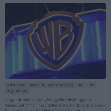
Warner Bros
Paramount
Egyesült Királyság
HBO
Üzlet
Nagy-Britannia
Nagy-Britannia versenyfelügyelete jóváhagyta a
Paramount 111 milliárd dolláros Warner Bros. Discovery-
felvásárlását, miután biztosítékokat kapott a