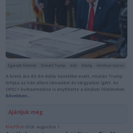
Egyesült Államok
Donald Trump
Irán
Kőolaj
Hormuzi-szoros
A brent ára 83-84 dollár közelébe esett, miután Trump
lefújta az Irán elleni támadást és tárgyalást ígért. Az
OPEC+ kvótaemelése is enyhítette a kínálati félelmeket.
Bővebben...
Ajánljuk még
KÜLFÖLD
2026. augusztus 1.