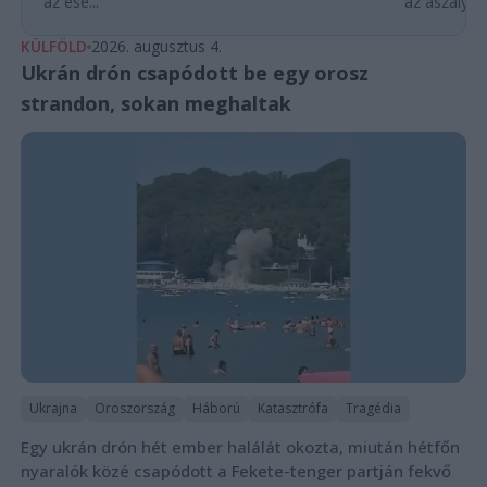
az ese...
az aszályhel
KÜLFÖLD
2026. augusztus 4.
Ukrán drón csapódott be egy orosz
strandon, sokan meghaltak
Ukrajna
Oroszország
Háború
Katasztrófa
Tragédia
Egy ukrán drón hét ember halálát okozta, miután hétfőn
nyaralók közé csapódott a Fekete-tenger partján fekvő