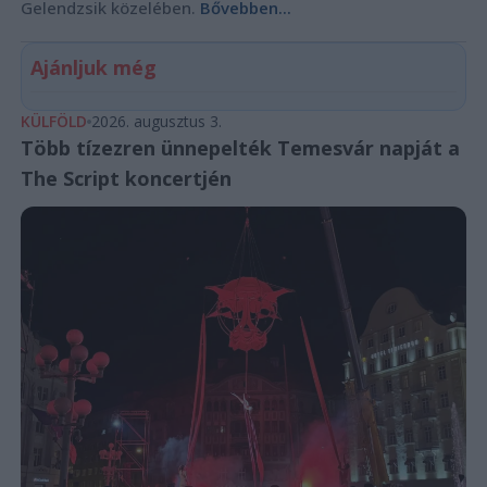
Gelendzsik közelében.
Bővebben...
Ajánljuk még
KÜLFÖLD
2026. augusztus 3.
Több tízezren ünnepelték Temesvár napját a
The Script koncertjén