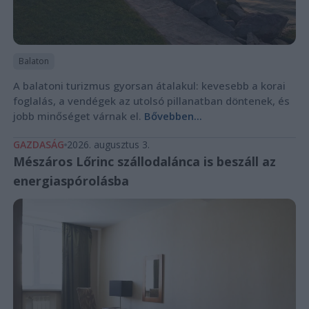
Balaton
A balatoni turizmus gyorsan átalakul: kevesebb a korai
foglalás, a vendégek az utolsó pillanatban döntenek, és
jobb minőséget várnak el.
Bővebben...
GAZDASÁG
2026. augusztus 3.
Mészáros Lőrinc szállodalánca is beszáll az
energiaspórolásba