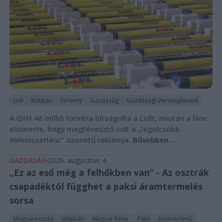
Lidl
Kutatás
Verseny
Gazdaság
Gazdasági Versenyhivatal
A GVH 48 millió forintra bírságolta a Lidlt, miután a lánc
elismerte, hogy megtévesztő volt a „legolcsóbb
élelmiszerlánc” üzenetű reklámja.
Bővebben...
GAZDASÁG
2026. augusztus 4.
„Ez az eső még a felhőkben van” - Az osztrák
csapadéktól függhet a paksi áramtermelés
sorsa
Magyarország
Időjárás
Magyar Péter
Paks
Atomerőmű