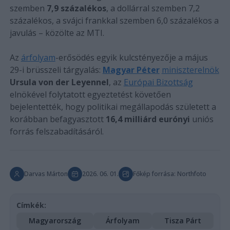
szemben
7,9 százalékos
, a dollárral szemben 7,2
százalékos, a svájci frankkal szemben 6,0 százalékos a
javulás – közölte az MTI.
Az
árfolyam
-erősödés egyik kulcstényezője a május
29-i brüsszeli tárgyalás:
Magyar Péter
miniszterelnök
Ursula von der Leyennel
, az
Európai Bizottság
elnökével folytatott egyeztetést követően
bejelentették, hogy politikai megállapodás született a
korábban befagyasztott
16,4 milliárd eurónyi
uniós
forrás felszabadításáról.
Darvas Márton
2026. 06. 01.
Főkép forrása: Northfoto
Címkék:
Magyarország
Árfolyam
Tisza Párt