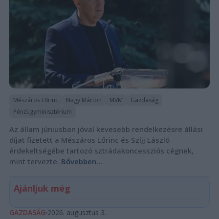
Mészáros Lőrinc
Nagy Márton
MVM
Gazdaság
Pénzügyminisztérium
Az állam júniusban jóval kevesebb rendelkezésre állási
díjat fizetett a Mészáros Lőrinc és Szíjj László
érdekeltségébe tartozó sztrádakoncessziós cégnek,
mint tervezte.
Bővebben...
Ajánljuk még
GAZDASÁG
2026. augusztus 3.