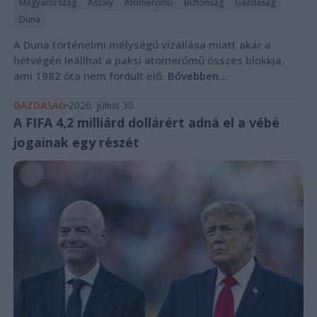
Magyarország
Aszály
Atomerőmű
Biztonság
Gazdaság
Duna
A Duna történelmi mélységű vízállása miatt akár a
hétvégén leállhat a paksi atomerőmű összes blokkja,
ami 1982 óta nem fordult elő.
Bővebben...
GAZDASÁG
2026. július 30.
A FIFA 4,2 milliárd dollárért adná el a vébé
jogainak egy részét