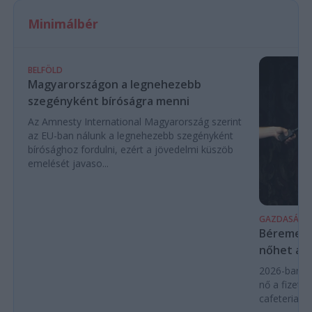
Minimálbér
BELFÖLD
Magyarországon a legnehezebb
szegényként bíróságra menni
Az Amnesty International Magyarország szerint
az EU-ban nálunk a legnehezebb szegényként
bírósághoz fordulni, ezért a jövedelmi küszöb
emelését javaso...
GAZDASÁG
Béremelés
nőhet a f
2026-ban a
nő a fizeté
cafeteria v