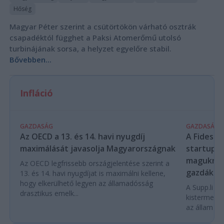
Hőség
Magyar Péter szerint a csütörtökön várható osztrák
csapadéktól függhet a Paksi Atomerőmű utolsó
turbinájának sorsa, a helyzet egyelőre stabil.
Bővebben...
Infláció
GAZDASÁG
GAZDASÁG
Az OECD a 13. és 14. havi nyugdíj
A Fidesz-
maximálását javasolja Magyarországnak
startupba
magukra 
Az OECD legfrissebb országjelentése szerint a
gazdákat
13. és 14. havi nyugdíjat is maximálni kellene,
hogy elkerülhető legyen az államadósság
A Supp.li cs
drasztikus emelk...
kistermelők
az állam pe