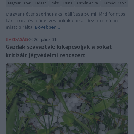
Magyar Péter
Fidesz
Paks
Duna
Orbán Anita
Hernádi Zsolt
Magyar Péter szerint Paks leállítása 50 milliárd forintos
kárt okoz, és a fideszes politikusokat dezinformáció
miatt bírálta.
Bővebben...
GAZDASÁG
2026. július 31.
Gazdák szavaztak: kikapcsolják a sokat
kritizált jégvédelmi rendszert