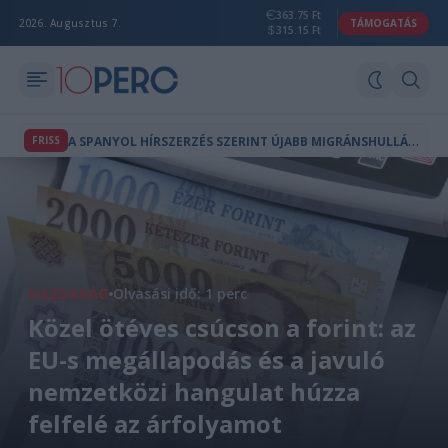
363.75 Ft
2026. Augusztus 7.
TÁMOGATÁS
315.15 Ft
A
SPANYOL HÍRSZERZÉS SZERINT ÚJABB MIGRÁNSHULLÁM INDULHAT CEUTA FELÉ
FRISS
GAZDASÁG
Olvasási idő: 1 perc
Közel ötéves csúcson a forint: az
EU-s megállapodás és a javuló
nemzetközi hangulat húzza
felfelé az árfolyamot