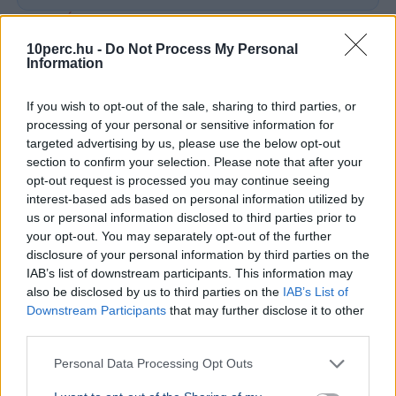
GAZDASÁG
2026. augusztus 4.
Hadházy Ákos: Ősfideszesek százszoros áron
10perc.hu -
Do Not Process My Personal
vehettek földet Paks 2 bővítésére
Information
If you wish to opt-out of the sale, sharing to third parties, or
processing of your personal or sensitive information for
targeted advertising by us, please use the below opt-out
section to confirm your selection. Please note that after your
opt-out request is processed you may continue seeing
interest-based ads based on personal information utilized by
us or personal information disclosed to third parties prior to
your opt-out. You may separately opt-out of the further
disclosure of your personal information by third parties on the
IAB’s list of downstream participants. This information may
also be disclosed by us to third parties on the
IAB’s List of
Downstream Participants
that may further disclose it to other
third parties.
Fidesz
Hadházy Ákos
Paks
Atomerőmű
Personal Data Processing Opt Outs
Hadházy Ákos szerint a Paks 2 fejlesztéséért felelős