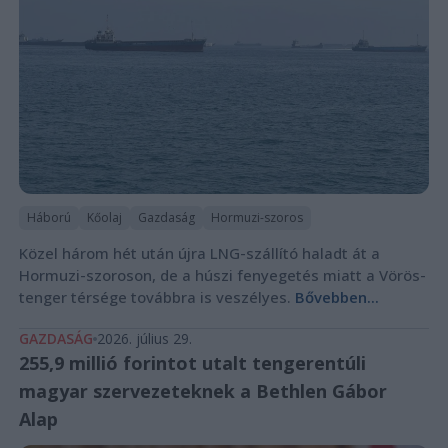
Háború
Kőolaj
Gazdaság
Hormuzi-szoros
Közel három hét után újra LNG-szállító haladt át a
Hormuzi-szoroson, de a húszi fenyegetés miatt a Vörös-
tenger térsége továbbra is veszélyes.
Bővebben...
GAZDASÁG
2026. július 29.
255,9 millió forintot utalt tengerentúli
magyar szervezeteknek a Bethlen Gábor
Alap