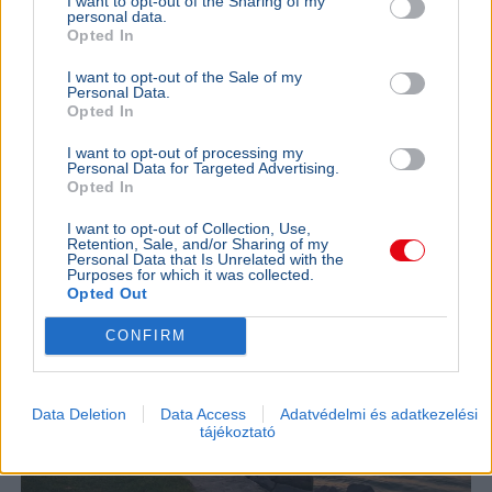
I want to opt-out of the Sharing of my
állami cég a piaci ár sokszorosáért vásárolt erdőket és
personal data.
legelőket; a volt képviselő feljelentést tett.
Bővebben...
Opted In
I want to opt-out of the Sale of my
Ajánljuk még
Personal Data.
Opted In
GAZDASÁG
2026. augusztus 4.
I want to opt-out of processing my
Personal Data for Targeted Advertising.
Kevesebb vendégéjszaka, utolsó pillanatos
Opted In
foglalások - változtak az igények a
I want to opt-out of Collection, Use,
Balatonnál
Retention, Sale, and/or Sharing of my
Personal Data that Is Unrelated with the
Purposes for which it was collected.
Opted Out
CONFIRM
Data Deletion
Data Access
Adatvédelmi és adatkezelési
tájékoztató