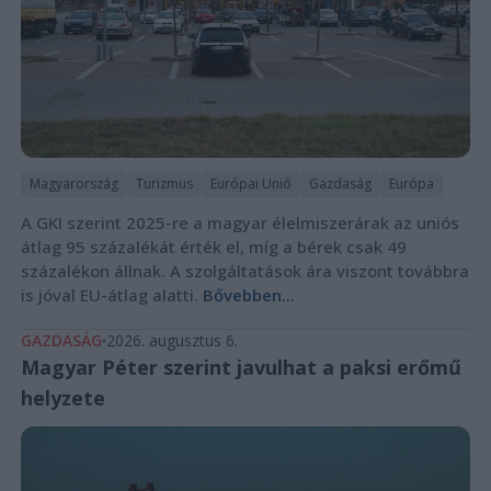
Magyarország
Turizmus
Európai Unió
Gazdaság
Európa
A GKI szerint 2025-re a magyar élelmiszerárak az uniós
átlag 95 százalékát érték el, míg a bérek csak 49
százalékon állnak. A szolgáltatások ára viszont továbbra
is jóval EU-átlag alatti.
Bővebben...
GAZDASÁG
2026. augusztus 6.
Magyar Péter szerint javulhat a paksi erőmű
helyzete