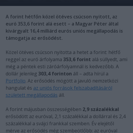
A forint hétfőn közel ötéves csúcson nyitott, az
euró 353,6 forint alá esett – a Magyar Péter által
kivárgyalt 16,4 milliárd eurós uniós megállapodás is
támogatja az erősödést.
Közel ötéves csúcson nyitotta a hetet a forint: hétfő
reggel az euró árfolyama
353,6 forint
alá süllyedt, ami
még a péntek esti záróárfolyamnál is kedvezőbb. A
dollár jelenleg
303,4 forinton
áll – adta hírül a
Portfolio
. Az erősödés mögött a javuló nemzetközi
hangulat és
az uniós források felszabadításáról
született megállapodás
áll.
A forint májusban összességében
2,9 százalékkal
erősödött az euróval, 2,1 százalékkal a dollárral és 2,4
százalékkal a svájci frankkal szemben. Év elejétől
mérve az erősödés még szembeötlőbb: az euróval