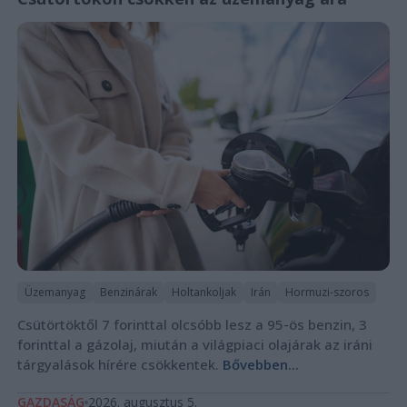
Üzemanyag
Benzinárak
Holtankoljak
Irán
Hormuzi-szoros
Csütörtöktől 7 forinttal olcsóbb lesz a 95-ös benzin, 3
forinttal a gázolaj, miután a világpiaci olajárak az iráni
tárgyalások hírére csökkentek.
Bővebben...
GAZDASÁG
2026. augusztus 5.