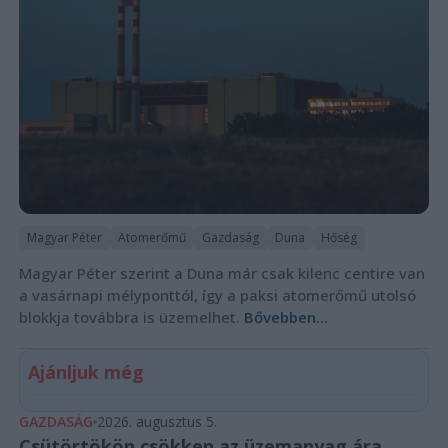
Magyar Péter
Atomerőmű
Gazdaság
Duna
Hőség
Magyar Péter szerint a Duna már csak kilenc centire van
a vasárnapi mélyponttól, így a paksi atomerőmű utolsó
blokkja továbbra is üzemelhet.
Bővebben...
Ajánljuk még
GAZDASÁG
2026. augusztus 5.
Csütörtökön csökken az üzemanyag ára