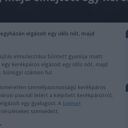
íregyházán elgázolt egy idős nőt, majd
újtás elmulasztása bűntett gyanúja miatt
án egy kerékpáros elgázolt egy idős nőt, majd
6. bűnügyi számon fut.
g ismeretlen személyazonosságú kerékpáros
avárosi piacnál letért a kiépített kerékpárútról,
elgázolt egy gyalogost. A
baleset
 sérüléseket szenvedett.
t