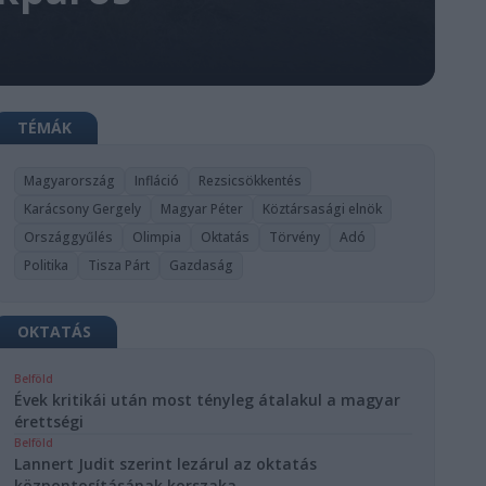
TÉMÁK
Magyarország
Infláció
Rezsicsökkentés
Karácsony Gergely
Magyar Péter
Köztársasági elnök
Országgyűlés
Olimpia
Oktatás
Törvény
Adó
Politika
Tisza Párt
Gazdaság
OKTATÁS
Belföld
Évek kritikái után most tényleg átalakul a magyar
érettségi
Belföld
Lannert Judit szerint lezárul az oktatás
központosításának korszaka