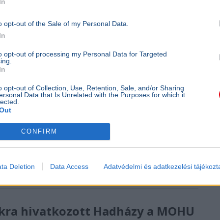
In
o opt-out of the Sale of my Personal Data.
In
to opt-out of processing my Personal Data for Targeted
ing.
In
o opt-out of Collection, Use, Retention, Sale, and/or Sharing
ersonal Data that Is Unrelated with the Purposes for which it
lected.
Out
CONFIRM
éter vesztegetési ügyét, a korábbi külügyminiszter akár
ta Deletion
Data Access
Adatvédelmi és adatkezelési tájékozt
tokra hivatkozott Hadházy a MOHU