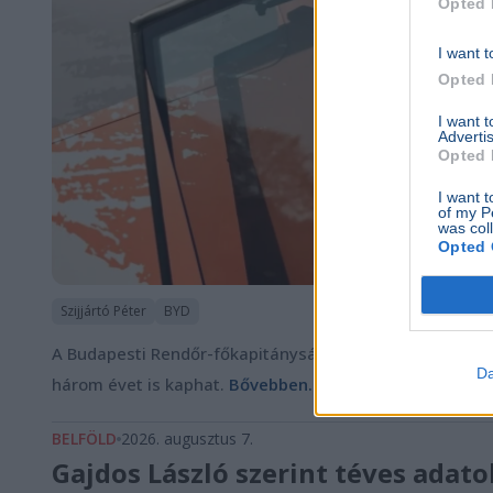
Opted 
I want t
Opted 
I want 
Advertis
Opted 
I want t
of my P
was col
Opted 
Szijjártó Péter
BYD
A Budapesti Rendőr-főkapitányság vizsgálja Szijjártó P
Da
három évet is kaphat.
Bővebben...
BELFÖLD
2026. augusztus 7.
Gajdos László szerint téves ada