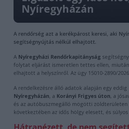
Nyíregyházán
A rendőrség azt a kerékpárost keresi, aki Ny
segítségnyújtás nélkül elhajtott.
A
Nyíregyházi Rendőrkapitányság
segítségny
folytat eljárást ismeretlen tettes ellen, miut
elhajtott a helyszínről. Az ügy 15010-2890/202
A rendelkezésre álló adatok alapján egy eddi
Nyíregyházán
, a
Korányi Frigyes úton
, a jós
és az autóbuszmegálló mögötti zöldterületen 
következtében az idős hölgy elesett, és súlyos
Hátranézett, de nem segítet