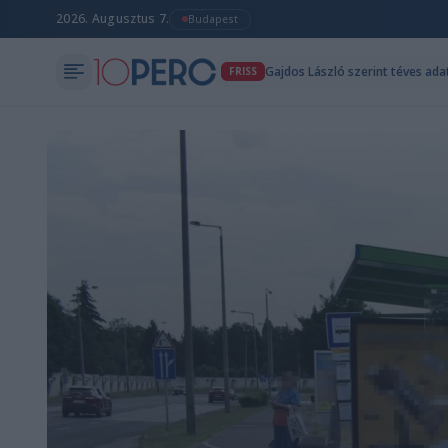
2026. Augusztus 7.
Budapest
Gajdos László szerint téves a
FRISS