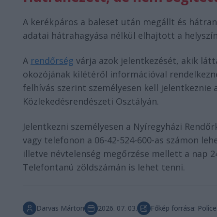
A kerékpáros a baleset után megállt és hátran
adatai hátrahagyása nélkül elhajtott a helyszín
A
rendőrség
várja azok jelentkezését, akik látt
okozójának kilétéről információval rendelkez
felhívás szerint személyesen kell jelentkezni
Közlekedésrendészeti Osztályán.
Jelentkezni személyesen a Nyíregyházi Rendőrk
vagy telefonon a 06-42-524-600-as számon lehe
illetve névtelenség megőrzése mellett a nap 2
Telefontanú zöldszámán is lehet tenni.
Darvas Márton
2026. 07. 03.
Főkép forrása: Police