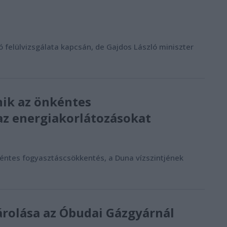
felülvizsgálata kapcsán, de Gajdos László miniszter
ik az önkéntes
az energiakorlátozásokat
éntes fogyasztáscsökkentés, a Duna vízszintjének
rolása az Óbudai Gázgyárnál