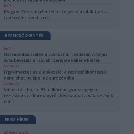
Belföld
Magyar Péter bejelentette: teljesen átalakítják a
tankerületi rendszert
REZSICSÖKKENTÉS
Belföld
Összeomlás szélén a víziközmű-rendszer: A teljes
éves bevételt a csövek cseréjére kellene költeni
Gazdaság
Figyelmeztet az alapkezelő: a rezsicsökkentéssel
nem lehet belépni az eurózónába
Gazdaság
Választási hajrá: 93 milliárdos gyorssegély a
rezsistopra a kormánytól, két nappal a választások
előtt
FRISS HÍREK
3 órával ezelőtt