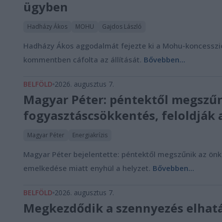
ügyben
Hadházy Ákos
MOHU
Gajdos László
Hadházy Ákos aggodalmát fejezte ki a Mohu-koncesszió 
kommentben cáfolta az állítását.
Bővebben...
BELFÖLD
2026. augusztus 7.
Magyar Péter: péntektől megszűn
fogyasztáscsökkentés, feloldják 
Magyar Péter
Energiakrízis
Magyar Péter bejelentette: péntektől megszűnik az önk
emelkedése miatt enyhül a helyzet.
Bővebben...
BELFÖLD
2026. augusztus 7.
Megkezdődik a szennyezés elhatá