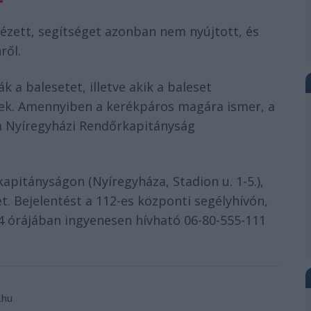
ézett, segítséget azonban nem nyújtott, és
ről.
ák a balesetet, illetve akik a baleset
nek. Amennyiben a kerékpáros magára ismer, a
e a Nyíregyházi Rendőrkapitányság
apitányságon (Nyíregyháza, Stadion u. 1-5.),
t. Bejelentést a 112-es központi segélyhívón,
4 órájában ingyenesen hívható 06-80-555-111
.hu