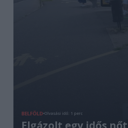
BELFÖLD
Olvasási idő: 1 perc
Elgázolt egy idős nő