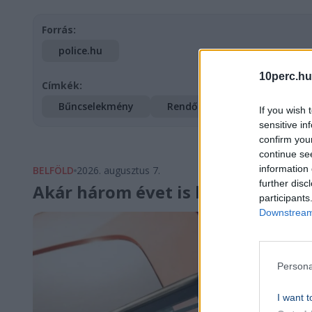
Forrás:
police.hu
10perc.hu
Címkék:
Bűncselekmény
Rendőrség
Baleset
If you wish 
sensitive in
confirm you
continue se
information 
BELFÖLD
2026. augusztus 7.
further disc
Akár három évet is kaphat Szijjá
participants
Downstream 
Persona
I want t