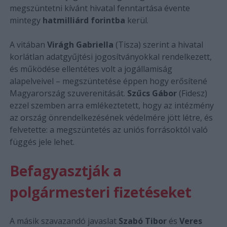
megszüntetni kívánt hivatal fenntartása évente
mintegy
hatmilliárd forintba
kerül.
A vitában
Virágh Gabriella
(Tisza) szerint a hivatal
korlátlan adatgyűjtési jogosítványokkal rendelkezett,
és működése ellentétes volt a jogállamiság
alapelveivel – megszüntetése éppen hogy erősítené
Magyarország szuverenitását.
Szűcs Gábor
(Fidesz)
ezzel szemben arra emlékeztetett, hogy az intézmény
az ország önrendelkezésének védelmére jött létre, és
felvetette: a megszüntetés az uniós forrásoktól való
függés jele lehet.
Befagyasztják a
polgármesteri fizetéseket
A másik szavazandó javaslat
Szabó Tibor
és
Veres