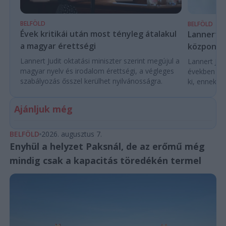
BELFÖLD
BELFÖLD
Évek kritikái után most tényleg átalakul
Lannert Ju
a magyar érettségi
központo
Lannert Judit oktatási miniszter szerint megújul a
Lannert Judi
magyar nyelv és irodalom érettségi, a végleges
években túl
szabályozás ősszel kerülhet nyilvánosságra.
ki, ennek m
Ajánljuk még
BELFÖLD
2026. augusztus 7.
Enyhül a helyzet Paksnál, de az erőmű még
mindig csak a kapacitás töredékén termel