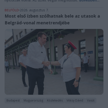
BELFÖLD
2026. augusztus 7.
Most első ízben szólhatnak bele az utasok a
Belgrád-vonal menetrendjébe
Budapest
Magyarország
Közlekedés
Vitézy Dávid
Vasút