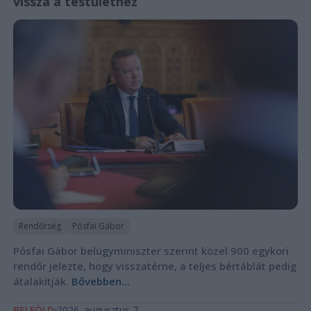
vissza a testülethez
Rendőrség
Pósfai Gábor
Pósfai Gábor belügyminiszter szerint közel 900 egykori
rendőr jelezte, hogy visszatérne, a teljes bértáblát pedig
átalakítják.
Bővebben...
BELFÖLD
2026. augusztus 7.