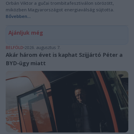
Orbán Viktor a gučai trombitafesztiválon sörözött,
miközben Magyarországot energiaválság sújtotta.
Bővebben...
Ajánljuk még
BELFÖLD
2026. augusztus 7.
Akár három évet is kaphat Szijjártó Péter a
BYD-ügy miatt