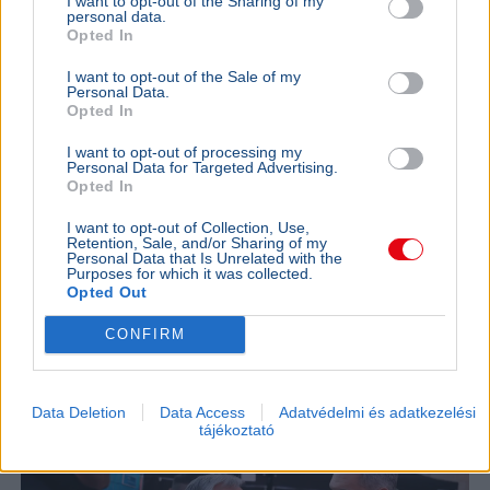
I want to opt-out of the Sharing of my
szükségese
personal data.
Opted In
I want to opt-out of the Sale of my
Personal Data.
BELFÖLD
Opted In
Összeomlás szélén a víziközmű-rendszer:
A teljes éves bevételt a csövek
I want to opt-out of processing my
Personal Data for Targeted Advertising.
cseréjére kellene költeni
Opted In
A magyar víziközmű-hálózat közel 80 százaléka
kritikus állapotban van, a csőtörések száma
I want to opt-out of Collection, Use,
Retention, Sale, and/or Sharing of my
pedig exponenciálisan nő. Kovács Károly szerint a
Personal Data that Is Unrelated with the
rezsicsökk...
Purposes for which it was collected.
Opted Out
BELFÖLD
2026. augusztus 7.
CONFIRM
Hornok Miklós is esélyes Lázár János
utódjának
Data Deletion
Data Access
Adatvédelmi és adatkezelési
tájékoztató