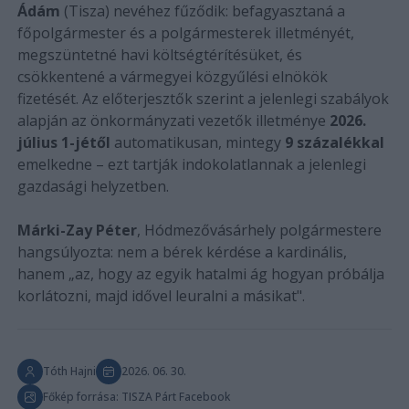
Ádám
(Tisza) nevéhez fűződik: befagyasztaná a
főpolgármester és a polgármesterek illetményét,
megszüntetné havi költségtérítésüket, és
csökkentené a vármegyei közgyűlési elnökök
fizetését. Az előterjesztők szerint a jelenlegi szabályok
alapján az önkormányzati vezetők illetménye
2026.
július 1-jétől
automatikusan, mintegy
9 százalékkal
emelkedne – ezt tartják indokolatlannak a jelenlegi
gazdasági helyzetben.
Márki-Zay Péter
, Hódmezővásárhely polgármestere
hangsúlyozta: nem a bérek kérdése a kardinális,
hanem „az, hogy az egyik hatalmi ág hogyan próbálja
korlátozni, majd idővel leuralni a másikat".
Tóth Hajni
2026. 06. 30.
Főkép forrása: TISZA Párt Facebook