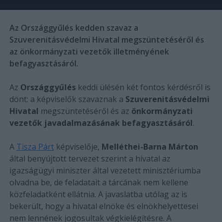
Az Országgyűlés kedden szavaz a
Szuverenitásvédelmi Hivatal megszüntetéséről és
az önkormányzati vezetők illetményének
befagyasztásáról.
Az
Országgyűlés
keddi ülésén két fontos kérdésről is
dönt: a képviselők szavaznak a
Szuverenitásvédelmi
Hivatal
megszüntetéséről és az
önkormányzati
vezetők javadalmazásának befagyasztásáról
.
A
Tisza Párt
képviselője,
Melléthei-Barna Márton
által benyújtott tervezet szerint a hivatal az
igazságügyi miniszter által vezetett minisztériumba
olvadna be, de feladatait a tárcának nem kellene
közfeladatként ellátnia. A javaslatba utólag az is
bekerült, hogy a hivatal elnöke és elnökhelyettesei
nem lennének jogosultak végkielégítésre. A