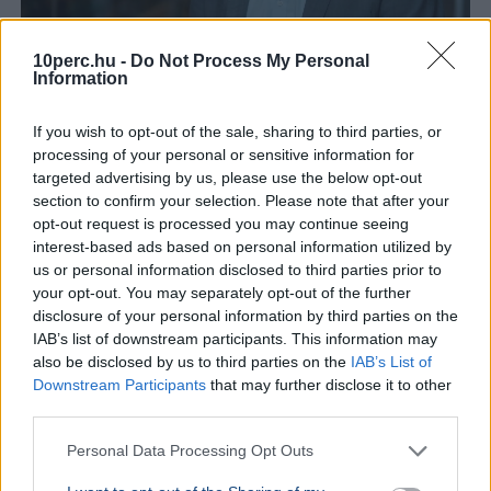
10perc.hu -
Do Not Process My Personal
Information
Tarr Zoltán
Közmédia
Tarr Zoltán szerint zajlik a közmédia átvilágítása, a
If you wish to opt-out of the sale, sharing to third parties, or
végleges vezetőt pedig nyílt, átlátható pályázaton
processing of your personal or sensitive information for
választják majd ki.
Bővebben...
targeted advertising by us, please use the below opt-out
section to confirm your selection. Please note that after your
opt-out request is processed you may continue seeing
Rezsicsökkentés
interest-based ads based on personal information utilized by
us or personal information disclosed to third parties prior to
your opt-out. You may separately opt-out of the further
disclosure of your personal information by third parties on the
GAZDASÁG
IAB’s list of downstream participants. This information may
Figyelmez
also be disclosed by us to third parties on the
IAB’s List of
rezsicsök
Downstream Participants
that may further disclose it to other
eurózóná
third parties.
Az Amundi 
Personal Data Processing Opt Outs
kegyelmi id
kritériumok