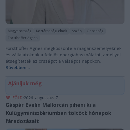
Magyarország
Köztársasági elnök
Aszály
Gazdaság
Forsthoffer Ágnes
Forsthoffer Ágnes megköszönte a magánszemélyeknek
és vállalatoknak a felelős energiahasználatot, amellyel
átsegítették az országot a válságos napokon.
Bővebben...
Ajánljuk még
BELFÖLD
2026. augusztus 7.
Gáspár Evelin Mallorcán piheni ki a
Külügyminisztériumban töltött hónapok
fáradozásait