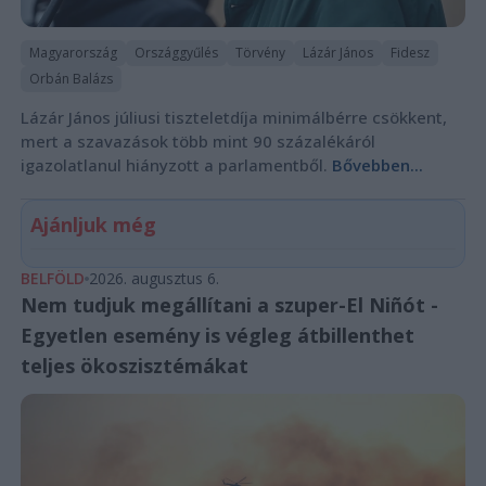
Magyarország
Országgyűlés
Törvény
Lázár János
Fidesz
Orbán Balázs
Lázár János júliusi tiszteletdíja minimálbérre csökkent,
mert a szavazások több mint 90 százalékáról
igazolatlanul hiányzott a parlamentből.
Bővebben...
Ajánljuk még
BELFÖLD
2026. augusztus 6.
Nem tudjuk megállítani a szuper-El Niñót -
Egyetlen esemény is végleg átbillenthet
teljes ökoszisztémákat