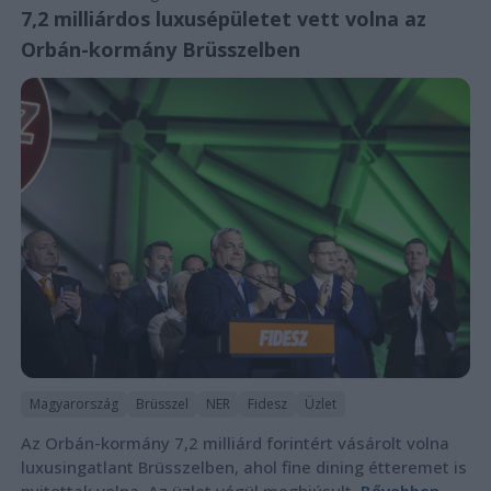
7,2 milliárdos luxusépületet vett volna az
Orbán-kormány Brüsszelben
Magyarország
Brüsszel
NER
Fidesz
Üzlet
Az Orbán-kormány 7,2 milliárd forintért vásárolt volna
luxusingatlant Brüsszelben, ahol fine dining étteremet is
nyitottak volna. Az üzlet végül meghiúsult.
Bővebben...