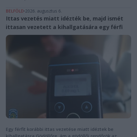
BELFÖLD
2026. augusztus 6.
Ittas vezetés miatt idézték be, majd ismét
ittasan vezetett a kihallgatására egy férfi
Egy férfit korábbi ittas vezetése miatt idéztek be
kihallgatásra Gödöllőre, ám a gödöllői rendőrök az