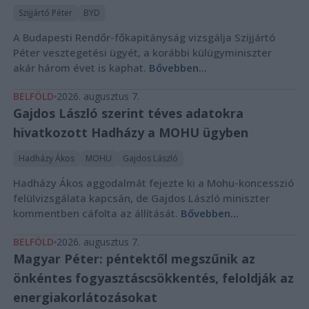
Szijjártó Péter
BYD
A Budapesti Rendőr-főkapitányság vizsgálja Szijjártó
Péter vesztegetési ügyét, a korábbi külügyminiszter
akár három évet is kaphat.
Bővebben...
BELFÖLD
2026. augusztus 7.
Gajdos László szerint téves adatokra
hivatkozott Hadházy a MOHU ügyben
Hadházy Ákos
MOHU
Gajdos László
Hadházy Ákos aggodalmát fejezte ki a Mohu-koncesszió
felülvizsgálata kapcsán, de Gajdos László miniszter
kommentben cáfolta az állítását.
Bővebben...
BELFÖLD
2026. augusztus 7.
Magyar Péter: péntektől megszűnik az
önkéntes fogyasztáscsökkentés, feloldják az
energiakorlátozásokat