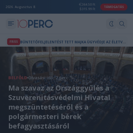
364.50 Ft
2026. Augusztus 8.
TÁMOGATÁS
315.99 Ft
B
ÜNTETŐFELJELENTÉST TETT MAJKA ÜGYVÉDJE AZ ÉLETVESZÉLYES FENYEGETÉS MIATT
FRISS
BELFÖLD
Olvasási idő: 2 perc
Ma szavaz az Országgyűlés a
Szuverenitásvédelmi Hivatal
megszüntetéséről és a
polgármesteri bérek
befagyasztásáról