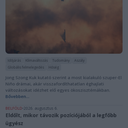
Időjárás
Klímaváltozás
Tudomány
Aszály
Globális felmelegedés
Hőség
Jong Szong Kuk kutató szerint a most kialakuló szuper-El
Niño drámai, akár visszafordíthatatlan éghajlati
változásokat idézhet elő egyes ökoszisztémákban.
Bővebben...
BELFÖLD
2026. augusztus 6.
Eldőlt, mikor távozik pozíciójából a legfőbb
ügyész