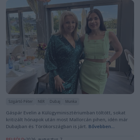
Szijjártó Péter
NER
Dubaj
Munka
Gáspár Evelin a Külügyminisztériumban töltött, sokat
kritizált hónapok után most Mallorcán pihen, idén már
Dubajban és Törökországban is járt.
Bővebben...
BELFÖLD
2026. augusztus 7.