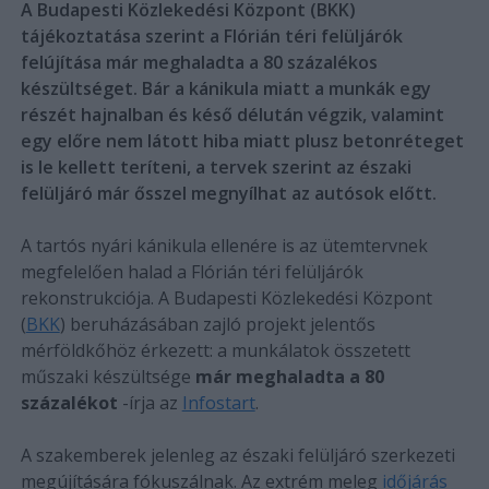
A Budapesti Közlekedési Központ (BKK)
tájékoztatása szerint a Flórián téri felüljárók
felújítása már meghaladta a 80 százalékos
készültséget. Bár a kánikula miatt a munkák egy
részét hajnalban és késő délután végzik, valamint
egy előre nem látott hiba miatt plusz betonréteget
is le kellett teríteni, a tervek szerint az északi
felüljáró már ősszel megnyílhat az autósok előtt.
A tartós nyári kánikula ellenére is az ütemtervnek
megfelelően halad a Flórián téri felüljárók
rekonstrukciója. A Budapesti Közlekedési Központ
(
BKK
) beruházásában zajló projekt jelentős
mérföldkőhöz érkezett: a munkálatok összetett
műszaki készültsége
már meghaladta a 80
százalékot
-írja az
Infostart
.
A szakemberek jelenleg az északi felüljáró szerkezeti
megújítására fókuszálnak. Az extrém meleg
időjárás