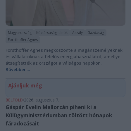
Magyarország
Köztársasági elnök
Aszály
Gazdaság
Forsthoffer Ágnes
Forsthoffer Ágnes megköszönte a magánszemélyeknek
és vállalatoknak a felelős energiahasználatot, amellyel
átsegítették az országot a válságos napokon.
Bővebben...
Ajánljuk még
BELFÖLD
2026. augusztus 7.
Gáspár Evelin Mallorcán piheni ki a
Külügyminisztériumban töltött hónapok
fáradozásait