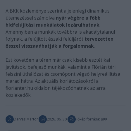
A BKK közleménye szerint a jelenlegi dinamikus
ütemezéssel számolva
nyár végére a főbb
hídfelújítási munkálatok lezárulhatnak
.
Amennyiben a munkák továbbra is akadálytalanul
folynak, a felújított északi felüljárót
tervezetten
ősszel visszaadhatják a forgalomnak
.
Ezt követően a téren már csak kisebb esztétikai
javítások, befejező munkák, valamint a Flórián téri
felszíni úthálózat és csomópont végső helyreállítása
marad hátra. Az aktuális korlátozásokról a
florianter.hu oldalon tájékozódhatnak az arra
közlekedők.
Darvas Márton
2026. 06. 30.
Főkép forrása: BKK