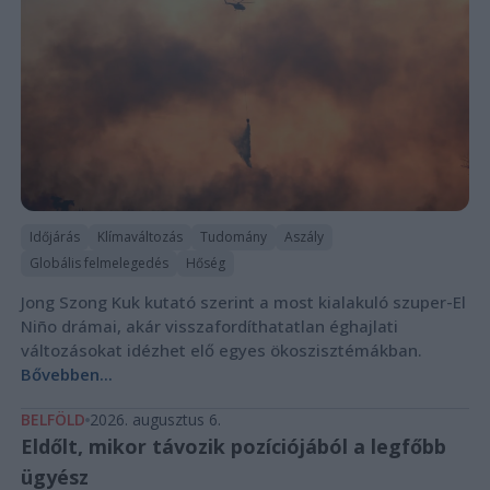
Időjárás
Klímaváltozás
Tudomány
Aszály
Globális felmelegedés
Hőség
Jong Szong Kuk kutató szerint a most kialakuló szuper-El
Niño drámai, akár visszafordíthatatlan éghajlati
változásokat idézhet elő egyes ökoszisztémákban.
Bővebben...
BELFÖLD
2026. augusztus 6.
Eldőlt, mikor távozik pozíciójából a legfőbb
ügyész