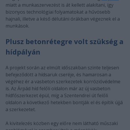
miatt a munkaszervezést is át kellett alakítani, így
bizonyos technológiai folyamatokat a hűvösebb
hajnali, illetve a késő délutáni órákban végeznek el a
munkások.
Plusz betonrétegre volt szükség a
hídpályán
A projekt során az elmúlt időszakban szinte teljesen
befejeződött a hídsaruk cseréje, és hamarosan a
végéhez ér a vasbeton szerkezetek korrózióvédelme
is. Az Árpád híd felőli oldalon már az új vasbeton
hídfőszerkezet épül, míg a Szentendrei út felőli
oldalon a következő hetekben bontják el és építik újjá
a szerkezetet.
A kivitelezés közben egy előre nem látható műszaki