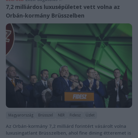
7,2 milliárdos luxusépületet vett volna az
Orbán-kormány Brüsszelben
Magyarország
Brüsszel
NER
Fidesz
Üzlet
Az Orbán-kormány 7,2 milliárd forintért vásárolt volna
luxusingatlant Brüsszelben, ahol fine dining étteremet is