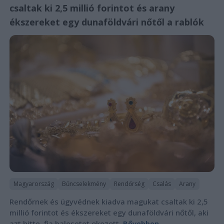
csaltak ki 2,5 millió forintot és arany
ékszereket egy dunaföldvári nőtől a rablók
Magyarország
Bűncselekmény
Rendőrség
Csalás
Arany
Rendőrnek és ügyvédnek kiadva magukat csaltak ki 2,5
millió forintot és ékszereket egy dunaföldvári nőtől, aki
azt hitte, fia balesetet okozott.
Bővebben...