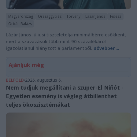
Magyarország
Országgyűlés
Törvény
Lázár János
Fidesz
Orbán Balázs
Lázár János júliusi tiszteletdíja minimálbérre csökkent,
mert a szavazások több mint 90 százalékáról
igazolatlanul hiányzott a parlamentből.
Bővebben...
Ajánljuk még
BELFÖLD
2026. augusztus 6.
Nem tudjuk megállítani a szuper-El Niñót -
Egyetlen esemény is végleg átbillenthet
teljes ökoszisztémákat