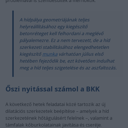
problémával is szembesültek a mérnökök:
A hídpálya geometriájának teljes
helyreállításához egy kiegészítő
betonréteget kell felhordani a meglévő
pályalemezre. Ez a nem tervezett, de a híd
szerkezeti stabilitásához elengedhetetlen
kiegészítő
munka
várhatóan július első
hetében fejeződik be, ezt követően indulhat
meg a híd teljes szigetelése és az aszfaltozás.
Őszi nyitással számol a BKK
A következő hetek feladatai közé tartozik az új
dilatációs szerkezetek beépítése – amelyek a híd
szerkezetének hőtágulásért felelnek –, valamint a
támfalak kőburkolatainak javítása és cseréje.