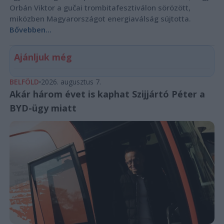
Orbán Viktor a gučai trombitafesztiválon sörözött,
miközben Magyarországot energiaválság sújtotta.
Bővebben...
Ajánljuk még
BELFÖLD
2026. augusztus 7.
Akár három évet is kaphat Szijjártó Péter a
BYD-ügy miatt