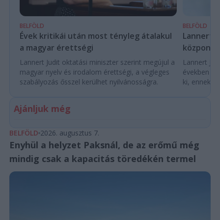
BELFÖLD
BELFÖLD
Évek kritikái után most tényleg átalakul
Lannert Ju
a magyar érettségi
központo
Lannert Judit oktatási miniszter szerint megújul a
Lannert Judi
magyar nyelv és irodalom érettségi, a végleges
években túl
szabályozás ősszel kerülhet nyilvánosságra.
ki, ennek m
Ajánljuk még
BELFÖLD
2026. augusztus 7.
Enyhül a helyzet Paksnál, de az erőmű még
mindig csak a kapacitás töredékén termel