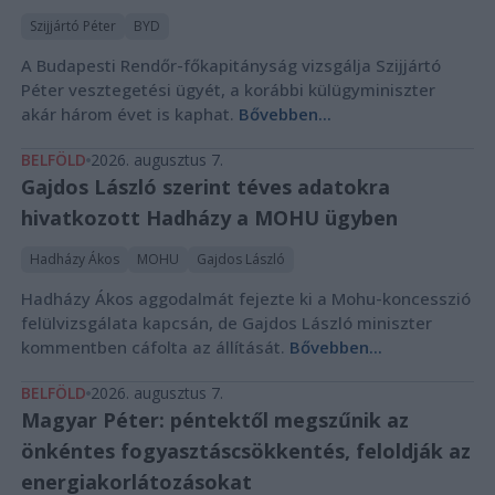
Szijjártó Péter
BYD
A Budapesti Rendőr-főkapitányság vizsgálja Szijjártó
Péter vesztegetési ügyét, a korábbi külügyminiszter
akár három évet is kaphat.
Bővebben...
BELFÖLD
2026. augusztus 7.
Gajdos László szerint téves adatokra
hivatkozott Hadházy a MOHU ügyben
Hadházy Ákos
MOHU
Gajdos László
Hadházy Ákos aggodalmát fejezte ki a Mohu-koncesszió
felülvizsgálata kapcsán, de Gajdos László miniszter
kommentben cáfolta az állítását.
Bővebben...
BELFÖLD
2026. augusztus 7.
Magyar Péter: péntektől megszűnik az
önkéntes fogyasztáscsökkentés, feloldják az
energiakorlátozásokat