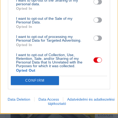
I want to opt-out of the Sharing of my
personal data.
Opted In
I want to opt-out of the Sale of my
Personal Data.
Tarr Zoltán
Közmédia
Opted In
Tarr Zoltán szerint zajlik a közmédia átvilágítása, a
I want to opt-out of processing my
végleges vezetőt pedig nyílt, átlátható pályázaton
Personal Data for Targeted Advertising.
választják majd ki.
Bővebben...
Opted In
I want to opt-out of Collection, Use,
Retention, Sale, and/or Sharing of my
Rezsicsökkentés
Personal Data that Is Unrelated with the
Purposes for which it was collected.
Opted Out
GAZDASÁG
CONFIRM
Figyelmez
rezsicsök
eurózóná
Data Deletion
Data Access
Adatvédelmi és adatkezelési
tájékoztató
Az Amundi 
kegyelmi id
kritériumok