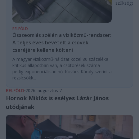
szükségese
BELFÖLD
Összeomlás szélén a víziközmű-rendszer:
A teljes éves bevételt a csövek
cseréjére kellene költeni
A magyar víziközmű-hálózat közel 80 százaléka
kritikus állapotban van, a csőtörések száma
pedig exponenciálisan nő. Kovács Károly szerint a
rezsicsökk...
BELFÖLD
2026. augusztus 7.
Hornok Miklós is esélyes Lázár János
utódjának