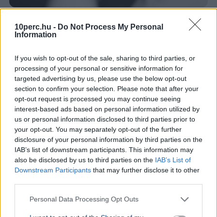
Magyar Péter
Köztársasági elnök
10perc.hu -
Do Not Process My Personal
Information
Magyar Péter szerint nem lesz meglepetés a
köztársasági elnökjelöltek neveiben, a parlament
kedden választ a három jelölt közül.
Bővebben...
If you wish to opt-out of the sale, sharing to third parties, or
processing of your personal or sensitive information for
BELFÖLD
2026. augusztus 7.
targeted advertising by us, please use the below opt-out
Online felületen várják a javaslatokat a
section to confirm your selection. Please note that after your
opt-out request is processed you may continue seeing
közmédia megújításához
interest-based ads based on personal information utilized by
us or personal information disclosed to third parties prior to
your opt-out. You may separately opt-out of the further
disclosure of your personal information by third parties on the
IAB’s list of downstream participants. This information may
also be disclosed by us to third parties on the
IAB’s List of
Downstream Participants
that may further disclose it to other
third parties.
Personal Data Processing Opt Outs