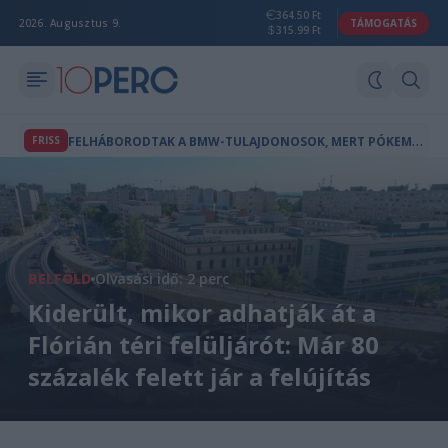
364.50 Ft
2026. Augusztus 9.
TÁMOGATÁS
315.99 Ft
F
ELHÁBORODTAK A BMW-TULAJDONOSOK, MERT PÓKEMBER-REKLÁM JELENT MEG AZ AUTÓIK FEDÉLZETI KÉPERNYŐJÉN
FRISS
BELFÖLD
Olvasási idő: 2 perc
Kiderült, mikor adhatják át a
Flórián téri felüljárót: Már 80
százalék felett jár a felújítás