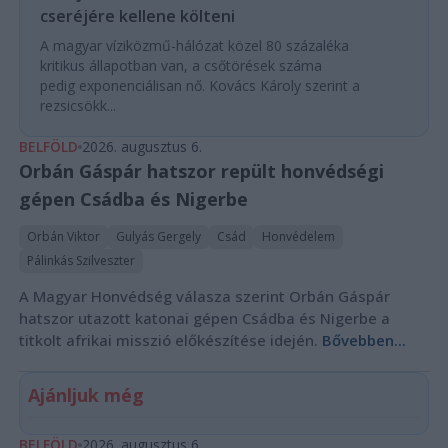
cseréjére kellene költeni
A magyar víziközmű-hálózat közel 80 százaléka
kritikus állapotban van, a csőtörések száma
pedig exponenciálisan nő. Kovács Károly szerint a
rezsicsökk...
BELFÖLD
2026. augusztus 6.
Orbán Gáspár hatszor repült honvédségi
gépen Csádba és Nigerbe
Orbán Viktor
Gulyás Gergely
Csád
Honvédelem
Pálinkás Szilveszter
A Magyar Honvédség válasza szerint Orbán Gáspár
hatszor utazott katonai gépen Csádba és Nigerbe a
titkolt afrikai misszió előkészítése idején.
Bővebben...
Ajánljuk még
BELFÖLD
2026. augusztus 6.