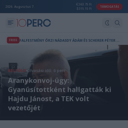
363.75 Ft
2026. Augusztus 7.
TÁMOGATÁS
315.15 Ft
F
ALFESTMÉNY ŐRZI NÁDASDY ÁDÁM ÉS SCHERER PÉTER EMLÉKÉT AZ ÖRDÖGKATLANON
FRISS
BELFÖLD
Olvasási idő: 6 perc
Aranykonvoj-ügy:
Gyanúsítottként hallgatták ki
Hajdu Jánost, a TEK volt
vezetőjét