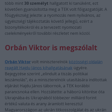
több mint
30 személyt
hallgatott ki tanúként, ezt
követően gyanúsította meg a TEK volt főigazgatóját. A
főügyészség jelezte: a nyomozás nem nyilvános, az
ügyészségi tájékoztatás követő jellegű, ezért a
bizonyítékokról és a tervezett nyomozati
cselekményekről további részletet nem közöl.
Orbán Viktor is megszólalt
Orbán Viktor
volt miniszterelnök
közösségi oldalán
reagált Hajdu János kihallgatásának
ügyére.
Bejegyzése szerint „elindult a tiszás politikai
leszámolás", és a miniszterelnök utasítására indítottak
eljárást Hajdu János tábornok, a TEK korábbi
parancsnoka ellen. Hozzátette: a háború kitörése óta
Ukrajnába és Ukrajnából többezer milliárd forint
értékű valuta és arany áramlott keresztül
Magyarországon az ukrán titkosszolgálat és az ukrán