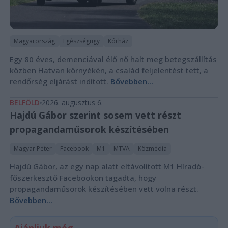
Magyarország
Egészségügy
Kórház
Egy 80 éves, demenciával élő nő halt meg betegszállítás
közben Hatvan környékén, a család feljelentést tett, a
rendőrség eljárást indított.
Bővebben...
BELFÖLD
2026. augusztus 6.
Hajdú Gábor szerint sosem vett részt
propagandaműsorok készítésében
Magyar Péter
Facebook
M1
MTVA
Közmédia
Hajdú Gábor, az egy nap alatt eltávolított M1 Híradó-
főszerkesztő Facebookon tagadta, hogy
propagandaműsorok készítésében vett volna részt.
Bővebben...
Ajánljuk még