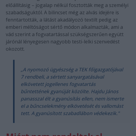
előállításig – jogalap nélkül fosztották meg a személyi
szabadságuktól. A bilincset még az alvás idejére is
fenntartották, a látást akadályozó textilt pedig az
emberi méltóságot sértő módon alkalmazták, ami a
vád szerint a fogvatartással szükségszerűen együtt
járónál lényegesen nagyobb testi-lelki szenvedést
okozott.
„A nyomozó ügyészség a TEK főigazgatójával
7 rendbeli, a sértett sanyargatásával
elkövetett jogellenes fogvatartás
bűntettének gyanúját közölte. Hajdu János
panasszal élt a gyanúsítás ellen, nem ismerte
el a bűncselekmény elkövetését és vallomást
tett. A gyanúsított szabadlábon védekezik."