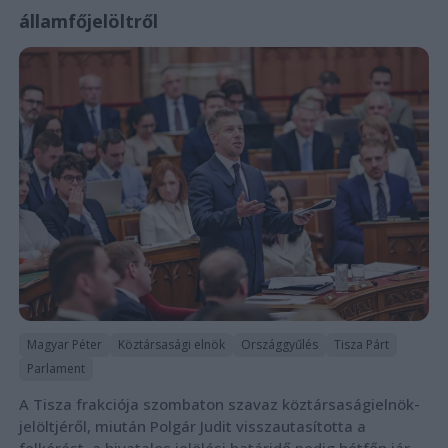
államfőjelöltről
Magyar Péter
Köztársasági elnök
Országgyűlés
Tisza Párt
Parlament
A Tisza frakciója szombaton szavaz köztársaságielnök-
jelöltjéről, miután Polgár Judit visszautasította a