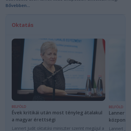
Bővebben...
Oktatás
BELFÖLD
BELFÖLD
Évek kritikái után most tényleg átalakul
Lannert Ju
a magyar érettségi
központo
Lannert Judit oktatási miniszter szerint megújul a
Lannert Judi