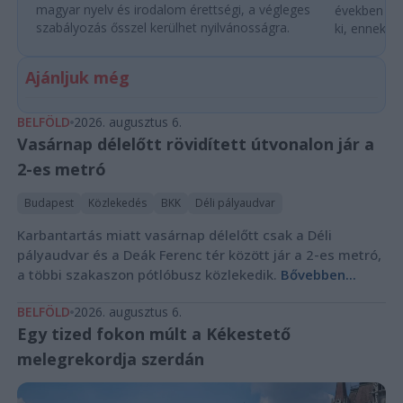
magyar nyelv és irodalom érettségi, a végleges
években túl
szabályozás ősszel kerülhet nyilvánosságra.
ki, ennek m
Ajánljuk még
BELFÖLD
2026. augusztus 6.
Vasárnap délelőtt rövidített útvonalon jár a
2-es metró
Budapest
Közlekedés
BKK
Déli pályaudvar
Karbantartás miatt vasárnap délelőtt csak a Déli
pályaudvar és a Deák Ferenc tér között jár a 2-es metró,
a többi szakaszon pótlóbusz közlekedik.
Bővebben...
BELFÖLD
2026. augusztus 6.
Egy tized fokon múlt a Kékestető
melegrekordja szerdán