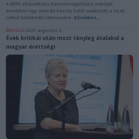
A BRFK eltávolította balesetmegelőzési videóját,
amelyben egy animált kaszás halál vadászott a sisak
nélkül közlekedő rolleresekre.
Bővebben...
BELFÖLD
2026. augusztus 6.
Évek kritikái után most tényleg átalakul a
magyar érettségi