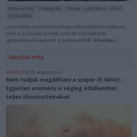
Magyarország
Országgyűlés
Törvény
Lázár János
Fidesz
Orbán Balázs
Lázár János júliusi tiszteletdíja minimálbérre csökkent,
mert a szavazások több mint 90 százalékáról
igazolatlanul hiányzott a parlamentből.
Bővebben...
Ajánljuk még
BELFÖLD
2026. augusztus 6.
Nem tudjuk megállítani a szuper-El Niñót -
Egyetlen esemény is végleg átbillenthet
teljes ökoszisztémákat