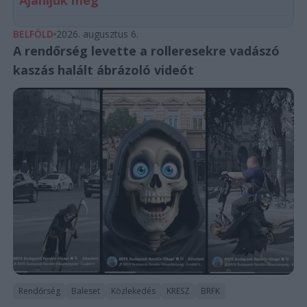
BELFÖLD
2026. augusztus 6.
A rendőrség levette a rolleresekre vadászó
kaszás halált ábrázoló videót
Rendőrség
Baleset
Közlekedés
KRESZ
BRFK