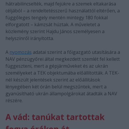
hátrabilincselték, majd fejükre a szemek eltakarása
céljából – a rendeltetésszerű használattól eltérően, a
függőleges tengely mentén mintegy 180 fokkal
elforgatott – kámzsát húztak. A műveletet a
közlemény szerint Hajdu János személyesen a
helyszínről irányította.
A
nyomozás
adatai szerint a főigazgató utasítására a
NAV pénzügyőrei által megkezdett szemlét fel kellett
függeszteni, mert a gépjárműveket és az ukrán
személyeket a TEK objektumába előállították. A TEK-
nél készült jelentések szerint az előállítások
lényegében két órán belül megszűntek, mert a
gyanúsítható ukrán állampolgárokat átadták a NAV
részére.
A vád: tanúkat tartottak