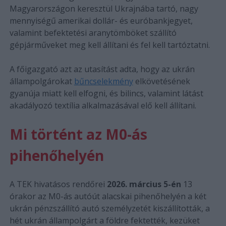
Magyarországon keresztül Ukrajnába tartó, nagy
mennyiségű amerikai dollár- és euróbankjegyet,
valamint befektetési aranytömböket szállító
gépjárműveket meg kell állítani és fel kell tartóztatni.
A főigazgató azt az utasítást adta, hogy az ukrán
állampolgárokat
bűncselekmény
elkövetésének
gyanúja miatt kell elfogni, és bilincs, valamint látást
akadályozó textília alkalmazásával elő kell állítani.
Mi történt az M0-ás
pihenőhelyén
A TEK hivatásos rendőrei
2026. március 5-én
13
órakor az M0-ás autóút alacskai pihenőhelyén a két
ukrán pénzszállító autó személyzetét kiszállították, a
hét ukrán állampolgárt a földre fektették, kezüket