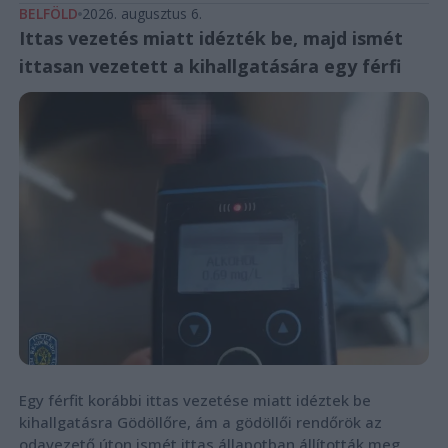
BELFÖLD
2026. augusztus 6.
Ittas vezetés miatt idézték be, majd ismét
ittasan vezetett a kihallgatására egy férfi
Egy férfit korábbi ittas vezetése miatt idéztek be
kihallgatásra Gödöllőre, ám a gödöllői rendőrök az
odavezető úton ismét ittas állapotban állították meg.