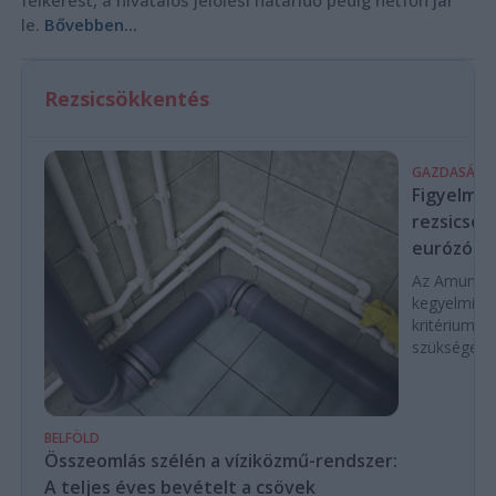
felkérést, a hivatalos jelölési határidő pedig hétfőn jár
le.
Bővebben...
Rezsicsökkentés
GAZDASÁG
Figyelmez
rezsicsök
eurózóná
Az Amundi 
kegyelmi id
kritériumok
szükségese
BELFÖLD
Összeomlás szélén a víziközmű-rendszer:
A teljes éves bevételt a csövek