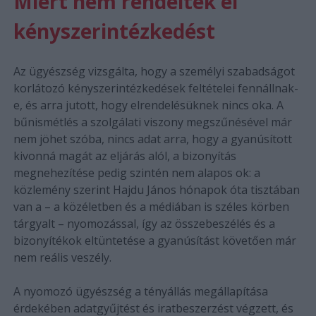
Miért nem rendeltek el
kényszerintézkedést
Az ügyészség vizsgálta, hogy a személyi szabadságot
korlátozó kényszerintézkedések feltételei fennállnak-
e, és arra jutott, hogy elrendelésüknek nincs oka. A
bűnismétlés a szolgálati viszony megszűnésével már
nem jöhet szóba, nincs adat arra, hogy a gyanúsított
kivonná magát az eljárás alól, a bizonyítás
megnehezítése pedig szintén nem alapos ok: a
közlemény szerint Hajdu János hónapok óta tisztában
van a – a közéletben és a médiában is széles körben
tárgyalt – nyomozással, így az összebeszélés és a
bizonyítékok eltüntetése a gyanúsítást követően már
nem reális veszély.
A nyomozó ügyészség a tényállás megállapítása
érdekében adatgyűjtést és iratbeszerzést végzett, és