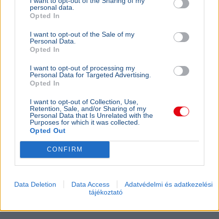
I want to opt-out of the Sharing of my
ékszereket egy dunaföldvári nőtől a rablók
personal data.
Opted In
I want to opt-out of the Sale of my
Personal Data.
Opted In
I want to opt-out of processing my
Personal Data for Targeted Advertising.
Opted In
I want to opt-out of Collection, Use,
Retention, Sale, and/or Sharing of my
Personal Data that Is Unrelated with the
Purposes for which it was collected.
Opted Out
CONFIRM
Magyarország
Bűncselekmény
Rendőrség
Csalás
Arany
Rendőrnek és ügyvédnek kiadva magukat csaltak ki 2,5
Data Deletion
Data Access
Adatvédelmi és adatkezelési
tájékoztató
millió forintot és ékszereket egy dunaföldvári nőtől, aki
azt hitte, fia balesetet okozott.
Bővebben...