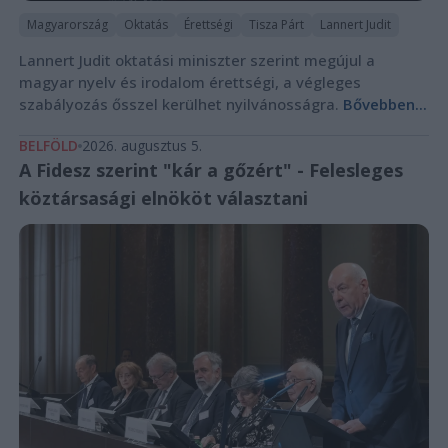
Magyarország
Oktatás
Érettségi
Tisza Párt
Lannert Judit
Lannert Judit oktatási miniszter szerint megújul a
magyar nyelv és irodalom érettségi, a végleges
szabályozás ősszel kerülhet nyilvánosságra.
Bővebben...
BELFÖLD
2026. augusztus 5.
A Fidesz szerint "kár a gőzért" - Felesleges
köztársasági elnököt választani