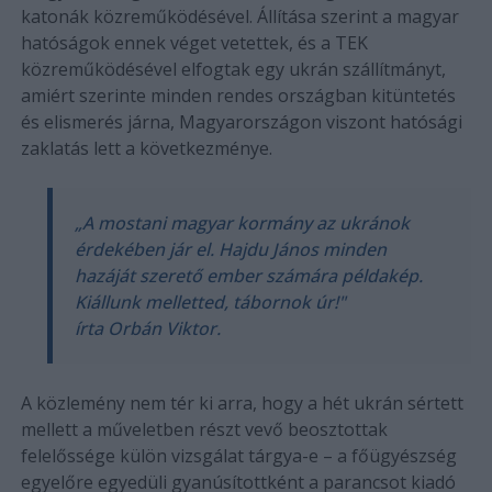
katonák közreműködésével. Állítása szerint a magyar
hatóságok ennek véget vetettek, és a TEK
közreműködésével elfogtak egy ukrán szállítmányt,
amiért szerinte minden rendes országban kitüntetés
és elismerés járna, Magyarországon viszont hatósági
zaklatás lett a következménye.
„A mostani magyar kormány az ukránok
érdekében jár el. Hajdu János minden
hazáját szerető ember számára példakép.
Kiállunk melletted, tábornok úr!"
írta Orbán Viktor.
A közlemény nem tér ki arra, hogy a hét ukrán sértett
mellett a műveletben részt vevő beosztottak
felelőssége külön vizsgálat tárgya-e – a főügyészség
egyelőre egyedüli gyanúsítottként a parancsot kiadó