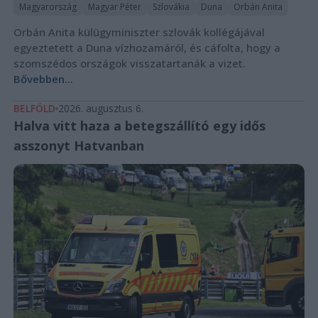
Magyarország
Magyar Péter
Szlovákia
Duna
Orbán Anita
Orbán Anita külügyminiszter szlovák kollégájával
egyeztetett a Duna vízhozamáról, és cáfolta, hogy a
szomszédos országok visszatartanák a vizet.
Bővebben...
BELFÖLD
2026. augusztus 6.
Halva vitt haza a betegszállító egy idős
asszonyt Hatvanban