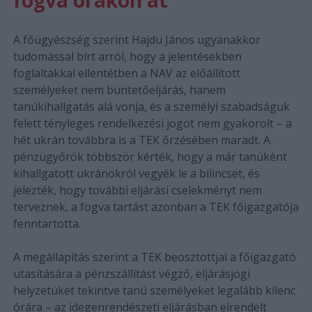
fogva órákon át
A főügyészség szerint Hajdu János ugyanakkor
tudomással bírt arról, hogy a jelentésekben
foglaltakkal ellentétben a NAV az előállított
személyeket nem büntetőeljárás, hanem
tanúkihallgatás alá vonja, és a személyi szabadságuk
felett tényleges rendelkezési jogot nem gyakorolt – a
hét ukrán továbbra is a TEK őrzésében maradt. A
pénzügyőrök többször kérték, hogy a már tanúként
kihallgatott ukránokról vegyék le a bilincset, és
jelezték, hogy további eljárási cselekményt nem
terveznek, a fogva tartást azonban a TEK főigazgatója
fenntartotta.
A megállapítás szerint a TEK beosztottjai a főigazgató
utasítására a pénzszállítást végző, eljárásjogi
helyzetüket tekintve tanú személyeket legalább kilenc
órára – az idegenrendészeti eljárásban elrendelt