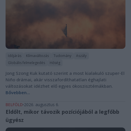
Időjárás
Klímaváltozás
Tudomány
Aszály
Globális felmelegedés
Hőség
Jong Szong Kuk kutató szerint a most kialakuló szuper-El
Niño drámai, akár visszafordíthatatlan éghajlati
változásokat idézhet elő egyes ökoszisztémákban.
Bővebben...
BELFÖLD
2026. augusztus 6.
Eldőlt, mikor távozik pozíciójából a legfőbb
ügyész