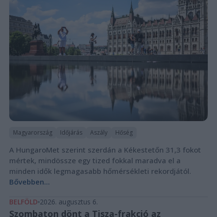
Magyarország
Időjárás
Aszály
Hőség
A HungaroMet szerint szerdán a Kékestetőn 31,3 fokot
mértek, mindössze egy tized fokkal maradva el a
minden idők legmagasabb hőmérsékleti rekordjától.
Bővebben...
BELFÖLD
2026. augusztus 6.
Szombaton dönt a Tisza-frakció az