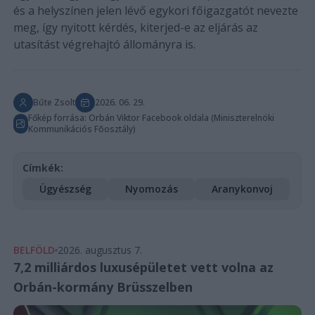
és a helyszínen jelen lévő egykori főigazgatót nevezte
meg, így nyitott kérdés, kiterjed-e az eljárás az
utasítást végrehajtó állományra is.
Bűte Zsolt
2026. 06. 29.
Főkép forrása: Orbán Viktor Facebook oldala (Miniszterelnöki
Kommunikációs Fõosztály)
Címkék:
Ügyészség
Nyomozás
Aranykonvoj
BELFÖLD
2026. augusztus 7.
7,2 milliárdos luxusépületet vett volna az
Orbán-kormány Brüsszelben