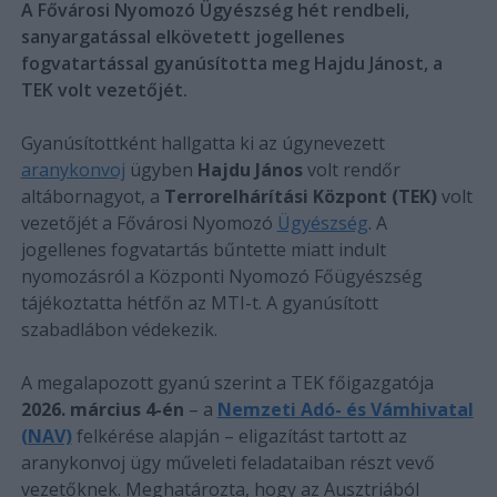
A Fővárosi Nyomozó Ügyészség hét rendbeli,
sanyargatással elkövetett jogellenes
fogvatartással gyanúsította meg Hajdu Jánost, a
TEK volt vezetőjét.
Gyanúsítottként hallgatta ki az úgynevezett
aranykonvoj
ügyben
Hajdu János
volt rendőr
altábornagyot, a
Terrorelhárítási Központ (TEK)
volt
vezetőjét a Fővárosi Nyomozó
Ügyészség
. A
jogellenes fogvatartás bűntette miatt indult
nyomozásról a Központi Nyomozó Főügyészség
tájékoztatta hétfőn az MTI-t. A gyanúsított
szabadlábon védekezik.
A megalapozott gyanú szerint a TEK főigazgatója
2026. március 4-én
– a
Nemzeti Adó- és Vámhivatal
(NAV)
felkérése alapján – eligazítást tartott az
aranykonvoj ügy műveleti feladataiban részt vevő
vezetőknek. Meghatározta, hogy az Ausztriából