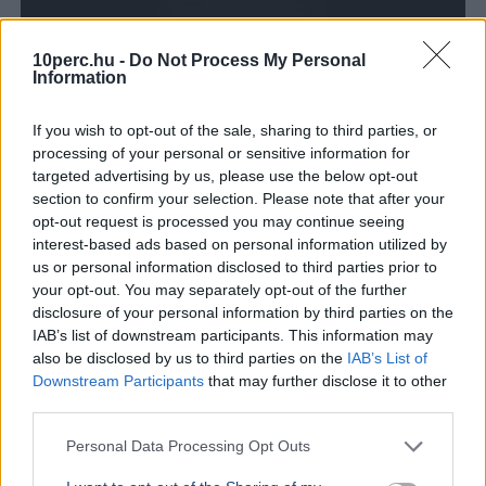
10perc.hu -
Do Not Process My Personal
Information
If you wish to opt-out of the sale, sharing to third parties, or
processing of your personal or sensitive information for
targeted advertising by us, please use the below opt-out
section to confirm your selection. Please note that after your
opt-out request is processed you may continue seeing
interest-based ads based on personal information utilized by
Országgyűlés
Fidesz
Ügyészség
Parlament
Bíróság
us or personal information disclosed to third parties prior to
your opt-out. You may separately opt-out of the further
A parlament elé került javaslat szerint augusztus 25-én
disclosure of your personal information by third parties on the
szűnik meg Nagy Gábor Bálint legfőbb ügyészi
IAB’s list of downstream participants. This information may
megbízatása, aki politikai támadásokra hivatkozva
also be disclosed by us to third parties on the
IAB’s List of
mondott le.
Bővebben...
Downstream Participants
that may further disclose it to other
third parties.
BELFÖLD
2026. augusztus 6.
Magukat rendőrnek és ügyvédnek kiadva
Personal Data Processing Opt Outs
csaltak ki 2,5 millió forintot és arany