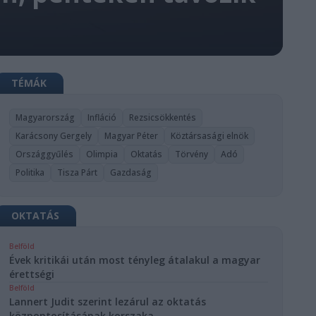
TÉMÁK
Magyarország
Infláció
Rezsicsökkentés
Karácsony Gergely
Magyar Péter
Köztársasági elnök
Országgyűlés
Olimpia
Oktatás
Törvény
Adó
Politika
Tisza Párt
Gazdaság
OKTATÁS
Belföld
Évek kritikái után most tényleg átalakul a magyar
érettségi
Belföld
Lannert Judit szerint lezárul az oktatás
központosításának korszaka