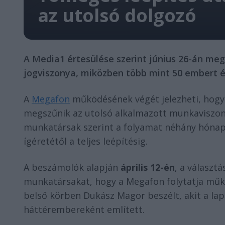
az utolsó dolgozó
A Media1 értesülése szerint június 26-án m
jogviszonya, miközben több mint 50 embert ép
A
Megafon
működésének végét jelezheti, hog
megszűnik az utolsó alkalmazott munkaviszonya
munkatársak szerint a folyamat néhány hónap 
ígéretétől a teljes leépítésig.
A beszámolók alapján
április 12-én
, a választ
munkatársakat, hogy a Megafon folytatja műkö
belső körben Dukász Magor beszélt, akit a la
háttérembereként említett.