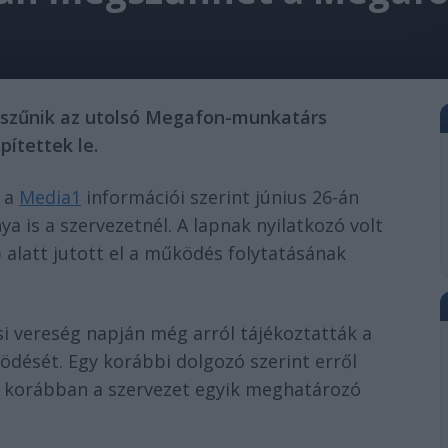
egszűnik az utolsó Megafon-munkatárs
ítettek le.
y a
Media1
információi szerint június 26-án
 is a szervezetnél. A lapnak nyilatkozó volt
alatt jutott el a működés folytatásának
ási vereség napján még arról tájékoztatták a
dését. Egy korábbi dolgozó szerint erről
p korábban a szervezet egyik meghatározó