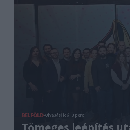
BELFÖLD
Olvasási idő: 3 perc
Tömeges leépítés u