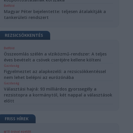
Belföld
Magyar Péter bejelentette: teljesen átalakítják a
tankerületi rendszert
REZSICSÖKKENTÉS
Belföld
Összeomlás szélén a víziközmű-rendszer: A teljes
éves bevételt a csövek cseréjére kellene költeni
Gazdaság
Figyelmeztet az alapkezelő: a rezsicsökkentéssel
nem lehet belépni az eurózónába
Gazdaság
Választási hajrá: 93 milliárdos gyorssegély a
rezsistopra a kormánytól, két nappal a választások
előtt
FRISS HÍREK
18 órával ezelőtt