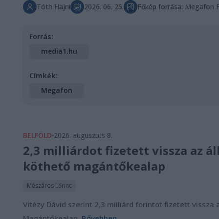
Tóth Hajni
2026. 06. 25.
Főkép forrása: Megafon 
Forrás:
media1.hu
Címkék:
Megafon
BELFÖLD
2026. augusztus 8.
2,3 milliárdot fizetett vissza az
köthető magántőkealap
Mészáros Lőrinc
Vitézy Dávid szerint 2,3 milliárd forintot fizetett vis
Magántőkealap.
Bővebben...