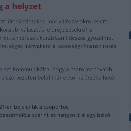
 a helyzet
tott értekezleteken már változásokról esett
orábbi választási előrejelzésekről is
zerint a mérések korábban fideszes győzelmet
ehetséges irányaként a közösségi finanszírozás
a
azt kommunikálta, hogy a csatorna tovább
a szervezeten belül már ekkor is érzékelhető
1-én bejelentik a csoportos
beszámolója szerint ez hangzott el egy belső