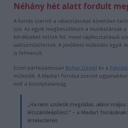
Néhány hét alatt fordult meg
A forrás szerint a választásokat követően tar
szó. Az egyik megbeszélésen a munkatársak a k
kérdéseket tettek fel, mivel tájékoztatásuk s
valószínűsítettek. A jövőbeni működés egyik l
is felmerült.
Ezzel párhuzamosan
Bohár Dániel
és a
Patriót
működik. A Media1 forrása szerint ugyanakkor 
volt a bizonytalanság.
„Ha nem születik megoldás, akkor május 2
létszámleépítést.” – a Media1 forrásának 
értekezleten