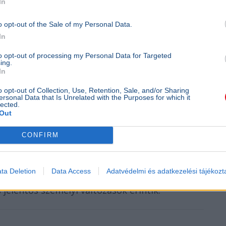
In
elekről számoltak be
o opt-out of the Sale of my Personal Data.
In
elemre méltók, hogy a Megafont működtető
yéb bevétel érkezett. A Media1 értékelése
to opt-out of processing my Personal Data for Targeted
ing.
ogy a korábbi finanszírozási források
In
o opt-out of Collection, Use, Retention, Sale, and/or Sharing
ersonal Data that Is Unrelated with the Purposes for which it
lected.
kor a szervezet kommunikátorok és
Out
során olyan szereplők is megjelentek a
agy
Deák Dániel
.
CONFIRM
 Nemzeti Együttműködés Rendszeréhez kötődő
ta Deletion
Data Access
Adatvédelmi és adatkezelési tájékozt
. A lap szerint a
Mediaworks
, a
Mandiner
, a
jelentős személyi változások érintik.