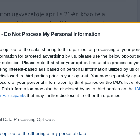
afon ügyvezetője április 21-én közölte a
ás szerint a csoportos létszámcsökkentést
 -
Do Not Process My Personal Information
nthetett a leépítés
to opt-out of the sale, sharing to third parties, or processing of your per
formation for targeted advertising by us, please use the below opt-out s
r selection. Please note that after your opt-out request is processed y
nius 21-én és június 26-án. A Media1
eing interest-based ads based on personal information utilized by us or
llalót
érintett.
disclosed to third parties prior to your opt-out. You may separately opt-
losure of your personal information by third parties on the IAB’s list of
molták, a bútorokat pedig értékesítették.
. This information may also be disclosed by us to third parties on the
IA
Participants
that may further disclose it to other third parties.
 Szuverenitási Központnál is, ahol állítólag
l Data Processing Opt Outs
ozóval
rendelkező Patrióta YouTube-csatorna
zerkesztője szintén távozik.
o opt-out of the Sharing of my personal data.