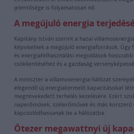
jelentősége is folyamatosan nő.
A megújuló energia terjedésé
Kapitány István szerint a hazai villamosener
képviselnek a megújuló energiaforrások. Úgy 
és energiafelhasználási megoldások hosszabb
csökkentéséhez és a gazdaság versenyképessé
A miniszter a villamosenergia-hálózat szerepé
elegendő új energiatermelő kapacitásokat létre
megnövekedett terhelés kezelésére. Ezért szük
naperőművek, szélerőművek és más korszerű 
kapcsolódhassanak be a hálózatba.
Ötezer megawattnyi új kapaci