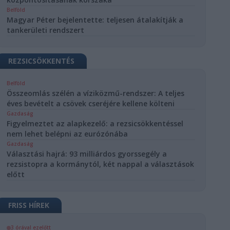
Belföld
Magyar Péter bejelentette: teljesen átalakítják a
tankerületi rendszert
REZSICSÖKKENTÉS
Belföld
Összeomlás szélén a víziközmű-rendszer: A teljes
éves bevételt a csövek cseréjére kellene költeni
Gazdaság
Figyelmeztet az alapkezelő: a rezsicsökkentéssel
nem lehet belépni az eurózónába
Gazdaság
Választási hajrá: 93 milliárdos gyorssegély a
rezsistopra a kormánytól, két nappal a választások
előtt
FRISS HÍREK
3 órával ezelőtt