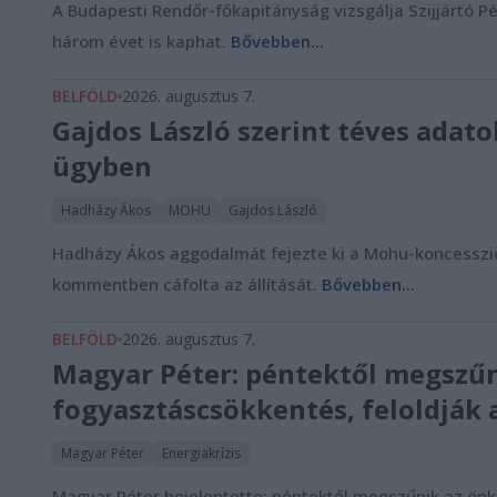
A Budapesti Rendőr-főkapitányság vizsgálja Szijjártó P
három évet is kaphat.
Bővebben...
BELFÖLD
2026. augusztus 7.
Gajdos László szerint téves ada
ügyben
Hadházy Ákos
MOHU
Gajdos László
Hadházy Ákos aggodalmát fejezte ki a Mohu-koncesszió 
kommentben cáfolta az állítását.
Bővebben...
BELFÖLD
2026. augusztus 7.
Magyar Péter: péntektől megszűn
fogyasztáscsökkentés, feloldják 
Magyar Péter
Energiakrízis
Magyar Péter bejelentette: péntektől megszűnik az önk