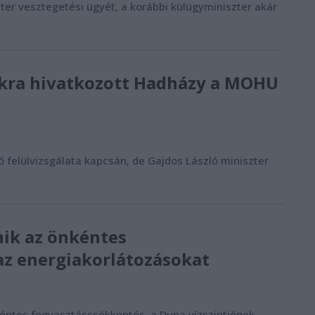
éter vesztegetési ügyét, a korábbi külügyminiszter akár
tokra hivatkozott Hadházy a MOHU
felülvizsgálata kapcsán, de Gajdos László miniszter
ik az önkéntes
az energiakorlátozásokat
éntes fogyasztáscsökkentés, a Duna vízszintjének