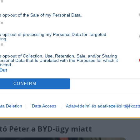
rgiatermelés diverzifikációja, valamint a
In
ás felé.
o opt-out of the Sale of my Personal Data.
In
to opt-out of processing my Personal Data for Targeted
István Facebook
ing.
In
o opt-out of Collection, Use, Retention, Sale, and/or Sharing
ersonal Data that Is Unrelated with the Purposes for which it
lected.
Out
CONFIRM
ta Deletion
Data Access
Adatvédelmi és adatkezelési tájékozt
rtó Péter a BYD-ügy miatt