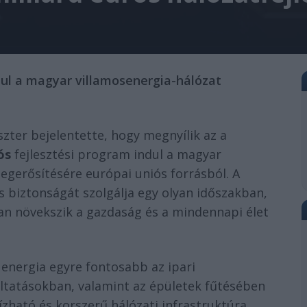
ndul a magyar villamosenergia-hálózat
zter bejelentette, hogy megnyílik az a
ós
fejlesztési program indul a magyar
egerősítésére európai uniós forrásból. A
s biztonságát szolgálja egy olyan időszakban,
an növekszik a gazdaság és a mindennapi élet
energia egyre fontosabb az ipari
ltatásokban, valamint az épületek fűtésében
zható és korszerű hálózati infrastruktúra