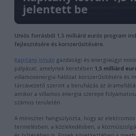
jelentett be
Uniós forrásból 1,5 milliárd eurós program i
fejlesztésére és korszerűsítésére.
Kapitány István
gazdasági és energiaügyi minis
pályázat, amelynek keretében
1,5 milliárd eur
villamosenergia-hálózat korszerűsítésére és m
tárcavezető szerint a beruházás az áramellátá
amikor a villamos energia szerepe folyamatos
számos területén.
A miniszter hangsúlyozta, hogy az elektromos 
termelésben, a közlekedésben, a közműszolgá
és hűtésében is. Ennek következtében a megbí