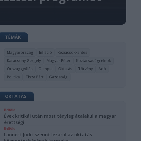
TÉMÁK
Magyarország
Infláció
Rezsicsökkentés
Karácsony Gergely
Magyar Péter
Köztársasági elnök
Országgyűlés
Olimpia
Oktatás
Törvény
Adó
Politika
Tisza Párt
Gazdaság
OKTATÁS
Belföld
Évek kritikái után most tényleg átalakul a magyar
érettségi
Belföld
Lannert Judit szerint lezárul az oktatás
központosításának korszaka