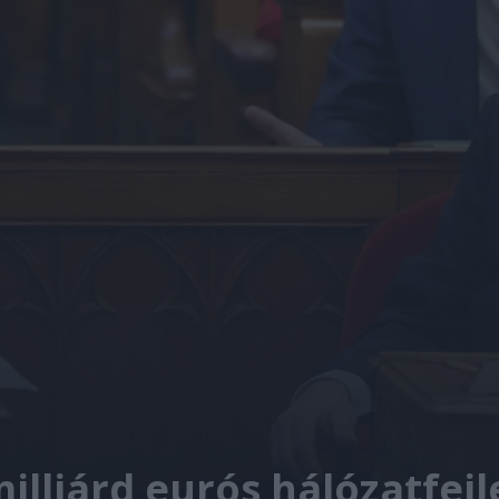
milliárd eurós hálózatfej