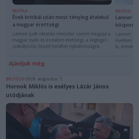
BELFÖLD
BELFÖLD
Évek kritikái után most tényleg átalakul
Lannert Ju
a magyar érettségi
központo
Lannert Judit oktatási miniszter szerint megújul a
Lannert Judi
magyar nyelv és irodalom érettségi, a végleges
években túl
szabályozás ősszel kerülhet nyilvánosságra.
ki, ennek m
Ajánljuk még
BELFÖLD
2026. augusztus 7.
Hornok Miklós is esélyes Lázár János
utódjának