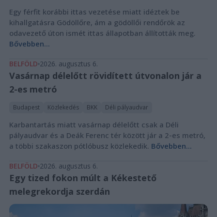
Egy férfit korábbi ittas vezetése miatt idéztek be
kihallgatásra Gödöllőre, ám a gödöllői rendőrök az
odavezető úton ismét ittas állapotban állították meg.
Bővebben...
BELFÖLD
2026. augusztus 6.
Vasárnap délelőtt rövidített útvonalon jár a
2-es metró
Budapest
Közlekedés
BKK
Déli pályaudvar
Karbantartás miatt vasárnap délelőtt csak a Déli
pályaudvar és a Deák Ferenc tér között jár a 2-es metró,
a többi szakaszon pótlóbusz közlekedik.
Bővebben...
BELFÖLD
2026. augusztus 6.
Egy tized fokon múlt a Kékestető
melegrekordja szerdán