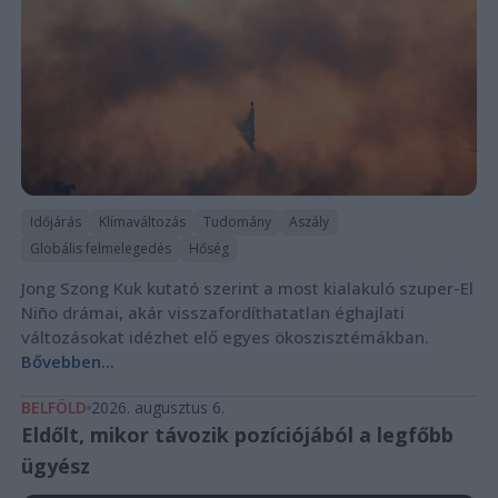
Időjárás
Klímaváltozás
Tudomány
Aszály
Globális felmelegedés
Hőség
Jong Szong Kuk kutató szerint a most kialakuló szuper-El
Niño drámai, akár visszafordíthatatlan éghajlati
változásokat idézhet elő egyes ökoszisztémákban.
Bővebben...
BELFÖLD
2026. augusztus 6.
Eldőlt, mikor távozik pozíciójából a legfőbb
ügyész