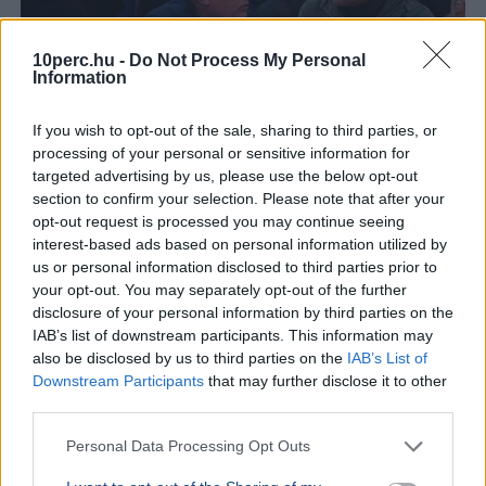
10perc.hu -
Do Not Process My Personal
Information
If you wish to opt-out of the sale, sharing to third parties, or
processing of your personal or sensitive information for
targeted advertising by us, please use the below opt-out
Lázár János
section to confirm your selection. Please note that after your
opt-out request is processed you may continue seeing
Négy jelölt közül választhat a Magyar Tenisz Szövetség
interest-based ads based on personal information utilized by
új elnököt szeptember 26-án, Lázár János májusi
us or personal information disclosed to third parties prior to
lemondása után.
Bővebben...
your opt-out. You may separately opt-out of the further
disclosure of your personal information by third parties on the
BELFÖLD
2026. augusztus 7.
IAB’s list of downstream participants. This information may
Pósfai Gábor: közel 900 egykori rendőr térne
also be disclosed by us to third parties on the
IAB’s List of
vissza a testülethez
Downstream Participants
that may further disclose it to other
third parties.
Personal Data Processing Opt Outs