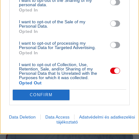
I want to opt-out of the Sharing of my
personal data.
Opted In
I want to opt-out of the Sale of my
Personal Data.
Opted In
I want to opt-out of processing my
Personal Data for Targeted Advertising.
Opted In
I want to opt-out of Collection, Use,
Retention, Sale, and/or Sharing of my
Rendőrség
Pósfai Gábor
Personal Data that Is Unrelated with the
Purposes for which it was collected.
Pósfai Gábor belügyminiszter szerint közel 900 egykori
Opted Out
rendőr jelezte, hogy visszatérne, a teljes bértáblát pedig
CONFIRM
átalakítják.
Bővebben...
BELFÖLD
2026. augusztus 7.
Orbán Anita szerint súlyos hibát követett el
Data Deletion
Data Access
Adatvédelmi és adatkezelési
tájékoztató
Magyarország