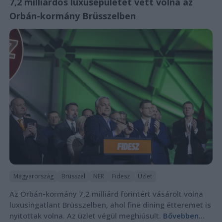
7,2 milliárdos luxusépületet vett volna az
Orbán-kormány Brüsszelben
Magyarország
Brüsszel
NER
Fidesz
Üzlet
Az Orbán-kormány 7,2 milliárd forintért vásárolt volna
luxusingatlant Brüsszelben, ahol fine dining étteremet is
nyitottak volna. Az üzlet végül meghiúsult.
Bővebben...