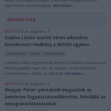
Péter vesztegetési ügyét, a korábbi külügyminiszter
akár három évet is kaphat.
Bővebben...
Ajánljuk még
BELFÖLD
2026. augusztus 7.
Gajdos László szerint téves adatokra
hivatkozott Hadházy a MOHU ügyben
Hadházy Ákos
MOHU
Gajdos László
Hadházy Ákos aggodalmát fejezte ki a Mohu-koncesszió
felülvizsgálata kapcsán, de Gajdos László miniszter
kommentben cáfolta az állítását.
Bővebben...
BELFÖLD
2026. augusztus 7.
Magyar Péter: péntektől megszűnik az
önkéntes fogyasztáscsökkentés, feloldják az
energiakorlátozásokat