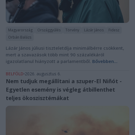
Magyarország
Országgyűlés
Törvény
Lázár János
Fidesz
Orbán Balázs
Lázár János júliusi tiszteletdíja minimálbérre csökkent,
mert a szavazások több mint 90 százalékáról
igazolatlanul hiányzott a parlamentből.
Bővebben...
BELFÖLD
2026. augusztus 6.
Nem tudjuk megállítani a szuper-El Niñót -
Egyetlen esemény is végleg átbillenthet
teljes ökoszisztémákat