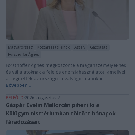
Magyarország
Köztársasági elnök
Aszály
Gazdaság
Forsthoffer Ágnes
Forsthoffer Ágnes megköszönte a magánszemélyeknek
és vállalatoknak a felelős energiahasználatot, amellyel
átsegítették az országot a válságos napokon.
Bővebben...
BELFÖLD
2026. augusztus 7.
Gáspár Evelin Mallorcán piheni ki a
Külügyminisztériumban töltött hónapok
fáradozásait