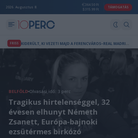
364.50 Ft
2026. Augusztus 8.
TÁMOGATÁS
315.99 Ft
K
IDERÜLT, KI VEZETI MAJD A FERENCVÁROS–REAL MADRID MÉRKŐZÉST
FRISS
BELFÖLD
Olvasási idő: 3 perc
Tragikus hirtelenséggel, 32
évesen elhunyt Németh
Zsanett, Európa-bajnoki
ezsütérmes birkózó