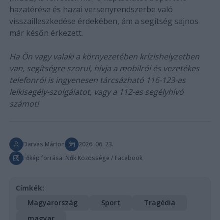
hazatérése és hazai versenyrendszerbe való
visszailleszkedése érdekében, ám a segítség sajnos
már későn érkezett.
Ha Ön vagy valaki a környezetében krízishelyzetben
van, segítségre szorul, hívja a mobilról és vezetékes
telefonról is ingyenesen tárcsázható 116-123-as
lelkisegély-szolgálatot, vagy a 112-es segélyhívó
számot!
Darvas Márton
2026. 06. 23.
Főkép forrása: Nők Közössége / Facebook
Címkék:
Magyarország
Sport
Tragédia
magyar