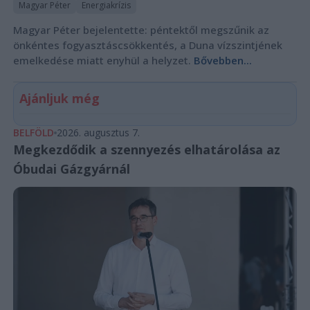
Magyar Péter
Energiakrízis
Magyar Péter bejelentette: péntektől megszűnik az
önkéntes fogyasztáscsökkentés, a Duna vízszintjének
emelkedése miatt enyhül a helyzet.
Bővebben...
Ajánljuk még
BELFÖLD
2026. augusztus 7.
Megkezdődik a szennyezés elhatárolása az
Óbudai Gázgyárnál