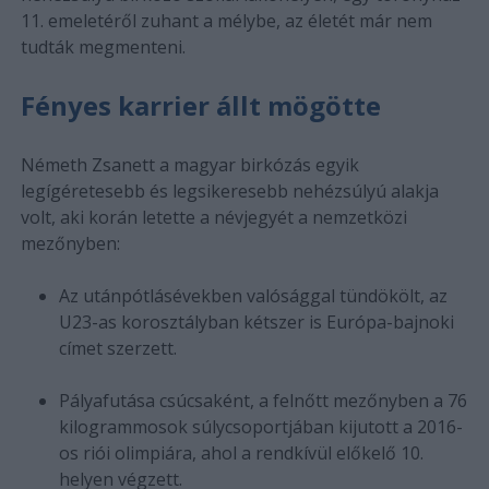
11. emeletéről zuhant a mélybe, az életét már nem
tudták megmenteni.
Fényes karrier állt mögötte
Németh Zsanett a magyar birkózás egyik
legígéretesebb és legsikeresebb nehézsúlyú alakja
volt, aki korán letette a névjegyét a nemzetközi
mezőnyben:
Az utánpótlásévekben valósággal tündökölt, az
U23-as korosztályban kétszer is Európa-bajnoki
címet szerzett.
Pályafutása csúcsaként, a felnőtt mezőnyben a 76
kilogrammosok súlycsoportjában kijutott a 2016-
os riói olimpiára, ahol a rendkívül előkelő 10.
helyen végzett.