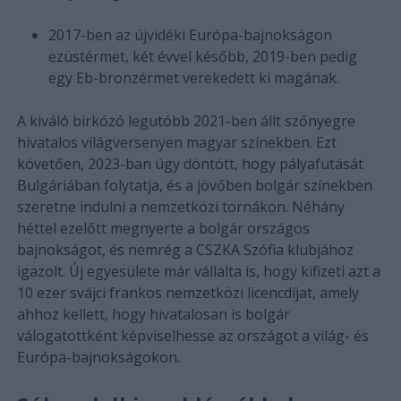
2017-ben az újvidéki Európa-bajnokságon
ezüstérmet, két évvel később, 2019-ben pedig
egy Eb-bronzérmet verekedett ki magának.
A kiváló birkózó legutóbb 2021-ben állt szőnyegre
hivatalos világversenyen magyar színekben. Ezt
követően, 2023-ban úgy döntött, hogy pályafutását
Bulgáriában folytatja, és a jövőben bolgár színekben
szeretne indulni a nemzetközi tornákon. Néhány
héttel ezelőtt megnyerte a bolgár országos
bajnokságot, és nemrég a CSZKA Szófia klubjához
igazolt. Új egyesülete már vállalta is, hogy kifizeti azt a
10 ezer svájci frankos nemzetközi licencdíjat, amely
ahhoz kellett, hogy hivatalosan is bolgár
válogatottként képviselhesse az országot a világ- és
Európa-bajnokságokon.