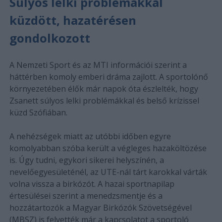
Súlyos lelki problémákkal
küzdött, hazatérésen
gondolkozott
A Nemzeti Sport és az MTI információi szerint a
háttérben komoly emberi dráma zajlott. A sportolónő
környezetében élők már napok óta észlelték, hogy
Zsanett súlyos lelki problémákkal és belső krízissel
küzd Szófiában.
A nehézségek miatt az utóbbi időben egyre
komolyabban szóba került a végleges hazaköltözése
is. Úgy tudni, egykori sikerei helyszínén, a
nevelőegyesületénél, az UTE-nál tárt karokkal várták
volna vissza a birkózót. A hazai sportnapilap
értesülései szerint a menedzsmentje és a
hozzátartozók a Magyar Birkózók Szövetségével
(MBSZ) is felvették már a kapcsolatot a sportoló