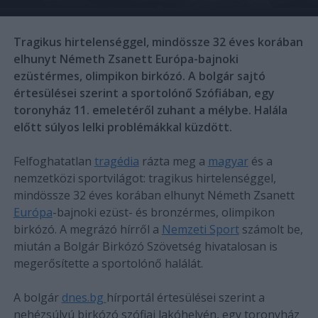
Tragikus hirtelenséggel, mindössze 32 éves korában
elhunyt Németh Zsanett Európa-bajnoki
ezüstérmes, olimpikon birkózó. A bolgár sajtó
értesülései szerint a sportolónő Szófiában, egy
toronyház 11. emeletéről zuhant a mélybe. Halála
előtt súlyos lelki problémákkal küzdött.
Felfoghatatlan
tragédia
rázta meg a
magyar
és a
nemzetközi sportvilágot: tragikus hirtelenséggel,
mindössze 32 éves korában elhunyt Németh Zsanett
Európa
-bajnoki ezüst- és bronzérmes, olimpikon
birkózó. A megrázó hírről a
Nemzeti Sport
számolt be,
miután a Bolgár Birkózó Szövetség hivatalosan is
megerősítette a sportolónő halálát.
A bolgár
dnes.bg
hírportál értesülései szerint a
nehézsúlyú birkózó szófiai lakóhelyén, egy toronyház