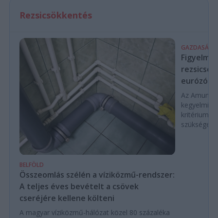
Rezsicsökkentés
GAZDASÁG
Figyelmez
rezsicsök
eurózóná
Az Amundi 
kegyelmi id
kritériumok
szükségese
BELFÖLD
Összeomlás szélén a víziközmű-rendszer:
A teljes éves bevételt a csövek
cseréjére kellene költeni
A magyar víziközmű-hálózat közel 80 százaléka