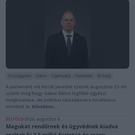
Országgyűlés
Fidesz
Ügyészség
Parlament
Bíróság
A parlament elé került javaslat szerint augusztus 25-én
szűnik meg Nagy Gábor Bálint legfőbb ügyészi
megbízatása, aki politikai támadásokra hivatkozva
mondott le.
Bővebben...
BELFÖLD
2026. augusztus 6.
Magukat rendőrnek és ügyvédnek kiadva
csaltak ki 2,5 millió forintot és arany