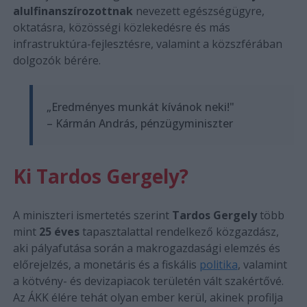
alulfinanszírozottnak
nevezett egészségügyre,
oktatásra, közösségi közlekedésre és más
infrastruktúra-fejlesztésre, valamint a közszférában
dolgozók bérére.
„Eredményes munkát kívánok neki!"
– Kármán András, pénzügyminiszter
Ki Tardos Gergely?
A miniszteri ismertetés szerint
Tardos Gergely
több
mint
25 éves
tapasztalattal rendelkező közgazdász,
aki pályafutása során a makrogazdasági elemzés és
előrejelzés, a monetáris és a fiskális
politika
, valamint
a kötvény- és devizapiacok területén vált szakértővé.
Az ÁKK élére tehát olyan ember kerül, akinek profilja