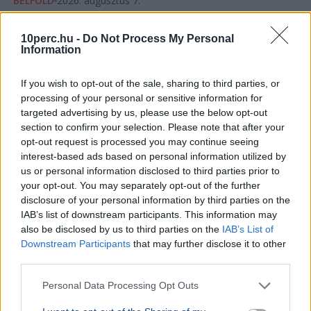
BELFÖLD
2026. augusztus 7.
Pósfai Gábor: közel 900 egykori rendőr térne
vissza a testülethez
10perc.hu -
Do Not Process My Personal
Information
If you wish to opt-out of the sale, sharing to third parties, or
processing of your personal or sensitive information for
targeted advertising by us, please use the below opt-out
section to confirm your selection. Please note that after your
opt-out request is processed you may continue seeing
interest-based ads based on personal information utilized by
us or personal information disclosed to third parties prior to
your opt-out. You may separately opt-out of the further
disclosure of your personal information by third parties on the
IAB’s list of downstream participants. This information may
also be disclosed by us to third parties on the
IAB’s List of
Downstream Participants
that may further disclose it to other
third parties.
Rendőrség
Pósfai Gábor
Pósfai Gábor belügyminiszter szerint közel 900 egykori
Personal Data Processing Opt Outs
rendőr jelezte, hogy visszatérne, a teljes bértáblát pedig