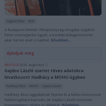
Szijjártó Péter
BYD
A Budapesti Rendőr-főkapitányság vizsgálja Szijjártó
Péter vesztegetési ügyét, a korábbi külügyminiszter
akár három évet is kaphat.
Bővebben...
Ajánljuk még
BELFÖLD
2026. augusztus 7.
Gajdos László szerint téves adatokra
hivatkozott Hadházy a MOHU ügyben
Hadházy Ákos
MOHU
Gajdos László
Hadházy Ákos aggodalmát fejezte ki a Mohu-koncesszió
felülvizsgálata kapcsán, de Gajdos László miniszter
kommentben cáfolta az állítását.
Bővebben...