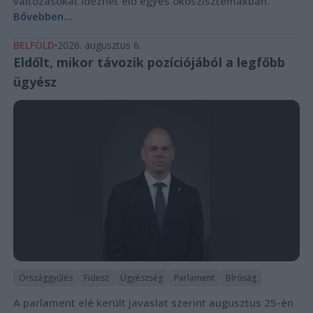
változásokat idézhet elő egyes ökoszisztémákban.
Bővebben...
BELFÖLD
2026. augusztus 6.
Eldőlt, mikor távozik pozíciójából a legfőbb
ügyész
Országgyűlés
Fidesz
Ügyészség
Parlament
Bíróság
A parlament elé került javaslat szerint augusztus 25-én