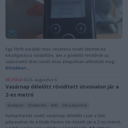
Egy férfit korábbi ittas vezetése miatt idéztek be
kihallgatásra Gödöllőre, ám a gödöllői rendőrök az
odavezető úton ismét ittas állapotban állították meg.
Bővebben...
BELFÖLD
2026. augusztus 6.
Vasárnap délelőtt rövidített útvonalon jár a
2-es metró
Budapest
Közlekedés
BKK
Déli pályaudvar
Karbantartás miatt vasárnap délelőtt csak a Déli
pályaudvar és a Deák Ferenc tér között jár a 2-es metró,