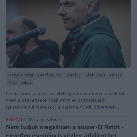
Magyarország
Országgyűlés
Törvény
Lázár János
Fidesz
Orbán Balázs
Lázár János júliusi tiszteletdíja minimálbérre csökkent,
mert a szavazások több mint 90 százalékáról
igazolatlanul hiányzott a parlamentből.
Bővebben...
BELFÖLD
2026. augusztus 6.
Nem tudjuk megállítani a szuper-El Niñót -
Egyetlen esemény is végleg átbillenthet