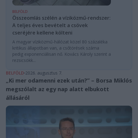
BELFÖLD
Összeomlás szélén a víziközmű-rendszer:
A teljes éves bevételt a csövek
cseréjére kellene költeni
A magyar víziközmű-hálózat közel 80 százaléka
kritikus állapotban van, a csőtörések száma
pedig exponenciálisan nő. Kovács Károly szerint a
rezsicsökk...
BELFÖLD
2026. augusztus 7.
„Ki mer odamenni ezek után?” – Borsa Miklós
megszólalt az egy nap alatt elbukott
állásáról