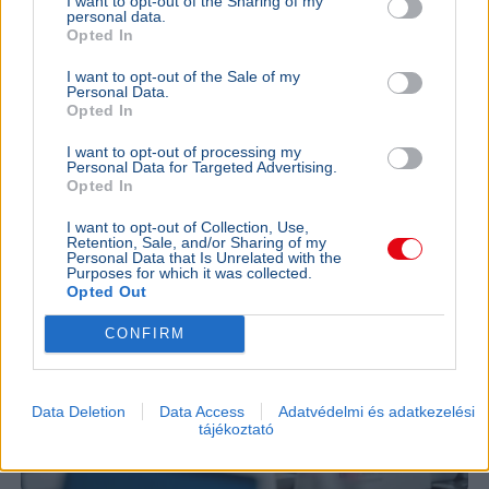
I want to opt-out of the Sharing of my
átalakítják.
Bővebben...
personal data.
Opted In
BELFÖLD
2026. augusztus 7.
I want to opt-out of the Sale of my
Orbán Anita szerint súlyos hibát követett el
Personal Data.
Magyarország
Opted In
I want to opt-out of processing my
Personal Data for Targeted Advertising.
Opted In
I want to opt-out of Collection, Use,
Retention, Sale, and/or Sharing of my
Personal Data that Is Unrelated with the
Purposes for which it was collected.
Opted Out
CONFIRM
Data Deletion
Data Access
Adatvédelmi és adatkezelési
tájékoztató