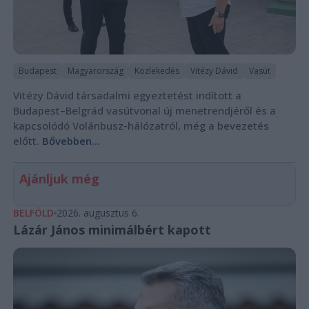
Budapest
Magyarország
Közlekedés
Vitézy Dávid
Vasút
Vitézy Dávid társadalmi egyeztetést indított a
Budapest–Belgrád vasútvonal új menetrendjéről és a
kapcsolódó Volánbusz-hálózatról, még a bevezetés
előtt.
Bővebben...
Ajánljuk még
BELFÖLD
2026. augusztus 6.
Lázár János minimálbért kapott