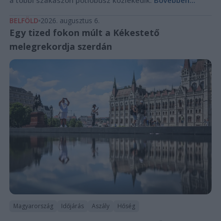
a többi szakaszon pótlóbusz közlekedik.
Bővebben...
BELFÖLD
2026. augusztus 6.
Egy tized fokon múlt a Kékestető
melegrekordja szerdán
Magyarország
Időjárás
Aszály
Hőség