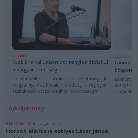
BELFÖLD
BELFÖLD
Évek kritikái után most tényleg átalakul
Lannert Ju
a magyar érettségi
központo
Lannert Judit oktatási miniszter szerint megújul a
Lannert Judi
magyar nyelv és irodalom érettségi, a végleges
években túl
szabályozás ősszel kerülhet nyilvánosságra.
ki, ennek m
Ajánljuk még
BELFÖLD
2026. augusztus 7.
Hornok Miklós is esélyes Lázár János