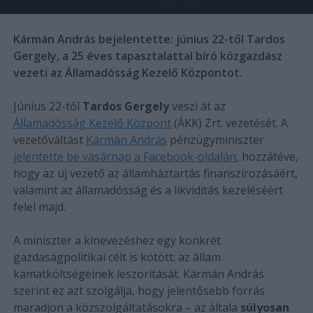
Kármán András bejelentette: június 22-től Tardos
Gergely, a 25 éves tapasztalattal bíró közgazdász
vezeti az Államadósság Kezelő Központot.
Június 22-től
Tardos Gergely
veszi át az
Államadósság Kezelő Központ
(ÁKK) Zrt. vezetését. A
vezetőváltást
Kármán András
pénzügyminiszter
jelentette be vasárnap a Facebook-oldalán
, hozzátéve,
hogy az új vezető az államháztartás finanszírozásáért,
valamint az államadósság és a likviditás kezeléséért
felel majd.
A miniszter a kinevezéshez egy konkrét
gazdaságpolitikai célt is kötött: az állam
kamatköltségeinek leszorítását. Kármán András
szerint ez azt szolgálja, hogy jelentősebb forrás
maradjon a közszolgáltatásokra – az általa
súlyosan