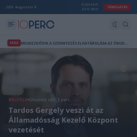
364.50 Ft
2026. Augusztus 8.
TÁMOGATÁS
315.99 Ft
M
EGKEZDŐDIK A SZENNYEZÉS ELHATÁROLÁSA AZ ÓBUDAI GÁZGYÁRNÁL
FRISS
BELFÖLD
Olvasási idő: 2 perc
Tardos Gergely veszi át az
Államadósság Kezelő Központ
vezetését