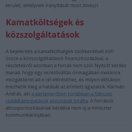
terület, amelynek irányítását most átveszi.
Kamatköltségek és
közszolgáltatások
A bejelentés a kamatköltségek csökkentését köti
össze a közszolgáltatások finanszírozásával, a
részletekről azonban a forrás nem szól. Nyitott kérdés
marad, hogy egy vezetőváltás önmagában mekkora
mozgásteret ad e cél eléréséhez, és milyen időtávon
érezhetik meg a hatását az érintett ágazatok. Kármán
András, aki
a parlamentben korábban a fideszes
családtámogatások elosztását bírálta
. A források
átcsoportosításának kérdése nem új a miniszter
kommunikációjában.