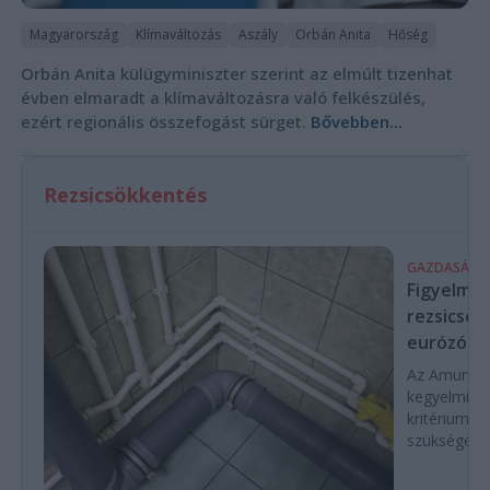
Magyarország
Klímaváltozás
Aszály
Orbán Anita
Hőség
Orbán Anita külügyminiszter szerint az elmúlt tizenhat
évben elmaradt a klímaváltozásra való felkészülés,
ezért regionális összefogást sürget.
Bővebben...
Rezsicsökkentés
GAZDASÁG
Figyelmez
rezsicsök
eurózóná
Az Amundi 
kegyelmi id
kritériumok
szükségese