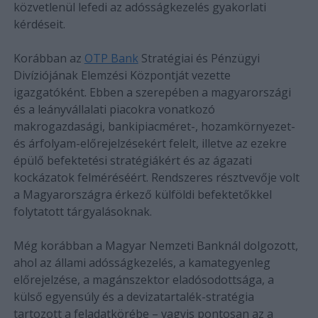
közvetlenül lefedi az adósságkezelés gyakorlati
kérdéseit.
Korábban az
OTP Bank
Stratégiai és Pénzügyi
Divíziójának Elemzési Központját vezette
igazgatóként. Ebben a szerepében a magyarországi
és a leányvállalati piacokra vonatkozó
makrogazdasági, bankipiacméret-, hozamkörnyezet-
és árfolyam-előrejelzésekért felelt, illetve az ezekre
épülő befektetési stratégiákért és az ágazati
kockázatok felméréséért. Rendszeres résztvevője volt
a Magyarországra érkező külföldi befektetőkkel
folytatott tárgyalásoknak.
Még korábban a Magyar Nemzeti Banknál dolgozott,
ahol az állami adósságkezelés, a kamategyenleg
előrejelzése, a magánszektor eladósodottsága, a
külső egyensúly és a devizatartalék-stratégia
tartozott a feladatkörébe – vagyis pontosan az a