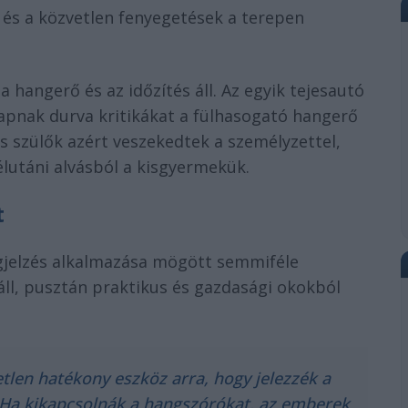
és a közvetlen fenyegetések a terepen
hangerő és az időzítés áll. Az egyik tejesautó
kapnak durva kritikákat a fülhasogató hangerő
ös szülők azért veszekedtek a személyzettel,
élutáni alvásból a kisgyermekük.
t
ngjelzés alkalmazása mögött semmiféle
ll, pusztán praktikus és gazdasági okokból
etlen hatékony eszköz arra, hogy jelezzék a
Ha kikapcsolnák a hangszórókat, az emberek