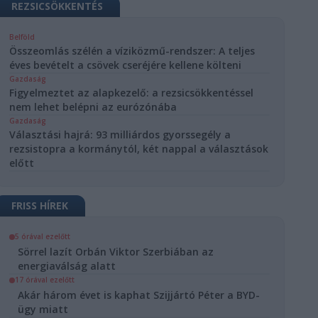
REZSICSÖKKENTÉS
Belföld
Összeomlás szélén a víziközmű-rendszer: A teljes
éves bevételt a csövek cseréjére kellene költeni
Gazdaság
Figyelmeztet az alapkezelő: a rezsicsökkentéssel
nem lehet belépni az eurózónába
Gazdaság
Választási hajrá: 93 milliárdos gyorssegély a
rezsistopra a kormánytól, két nappal a választások
előtt
FRISS HÍREK
5 órával ezelőtt
Sörrel lazít Orbán Viktor Szerbiában az
energiaválság alatt
17 órával ezelőtt
Akár három évet is kaphat Szijjártó Péter a BYD-
ügy miatt