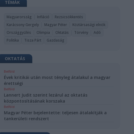
TÉMÁK
Magyarország
Infláció
Rezsicsökkentés
Karácsony Gergely
Magyar Péter
Köztársasági elnök
Országgyűlés
Olimpia
Oktatás
Törvény
Adó
Politika
Tisza Párt
Gazdaság
OKTATÁS
Belföld
Évek kritikái után most tényleg átalakul a magyar
érettségi
Belföld
Lannert Judit szerint lezárul az oktatás
központosításának korszaka
Belföld
Magyar Péter bejelentette: teljesen átalakítják a
tankerületi rendszert