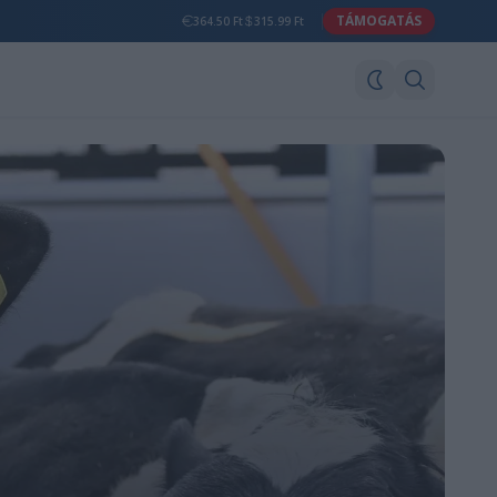
TÁMOGATÁS
364.50 Ft
315.99 Ft