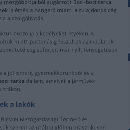
j mozgóboltjaiból sugárzott Boci-boci tarka
ek is érték a hangerő miatt, a tulajdonos cég
na a szolgáltatás.
ktus borzolja a kedélyeket Etyeken. A
ltok miatt pattanásig feszültek az indulatok,
üzemeltető cég sofőrjeit már nyílt fenyegetések
a a jól ismert, gyermekkorunkból és a
boci tarka
dallam, amelyet a járművek
 utcákon.
ek a lakók
a Bicskei Mezőgazdasági Termelő és
ésük szerint az utóbbi időben drasztikusan