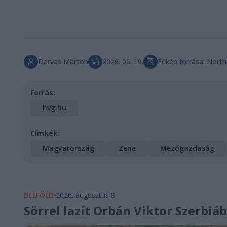
Darvas Márton
2026. 06. 19.
Főkép forrása: Nort
Forrás:
hvg.hu
Címkék:
Magyarország
Zene
Mezőgazdaság
BELFÖLD
2026. augusztus 8.
Sörrel lazít Orbán Viktor Szerbiá