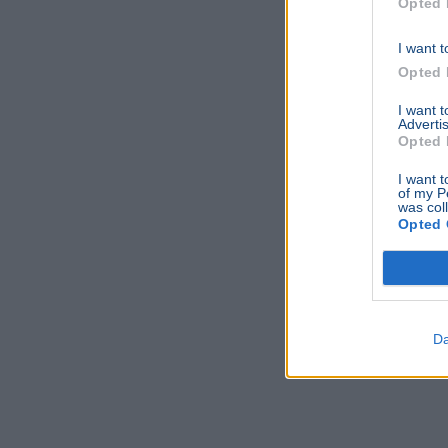
Opted 
I want t
Opted 
I want 
Advertis
Opted 
I want t
of my P
was col
Opted 
Da