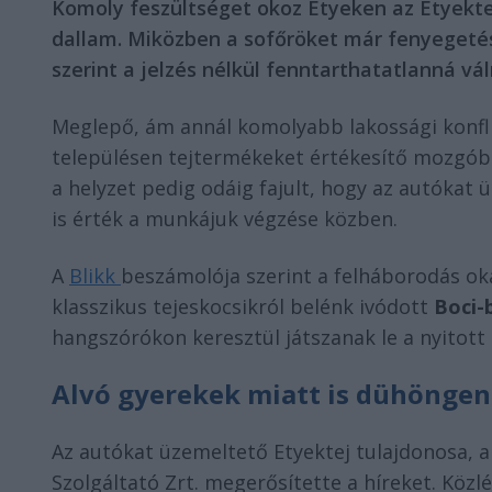
Komoly feszültséget okoz Etyeken az Etyekte
dallam. Miközben a sofőröket már fenyegetés
szerint a jelzés nélkül fenntarthatatlanná vál
Meglepő, ám annál komolyabb lakossági konfli
településen tejtermékeket értékesítő mozgóbo
a helyzet pedig odáig fajult, hogy az autókat 
is érték a munkájuk végzése közben.
A
Blikk
beszámolója szerint a felháborodás ok
klasszikus tejeskocsikról belénk ivódott
Boci-
hangszórókon keresztül játszanak le a nyitott
Alvó gyerekek miatt is dühöngen
Az autókat üzemeltető Etyektej tulajdonosa, 
Szolgáltató Zrt. megerősítette a híreket. Közl