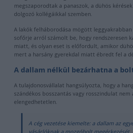
megszaporodtak a panaszok, a dühös kérések 
dolgozó kollégáikkal szemben.
A lakók felháborodása mögött leggyakrabban a 
sofőrje arról számolt be, hogy rendszeresen 
miatt, és olyan eset is előfordult, amikor düh
mert a harsány gyerekdal miatt ébredt fel a d
A dallam nélkül bezárhatna a bol
A tulajdonosvállalat hangsúlyozta, hogy a ha
szándékos bosszantás vagy rosszindulat nem á
elengedhetetlen.
A cég vezetése kiemelte: a dallam az egy
vásárlóknak a mozgóbolt megérkezését. 