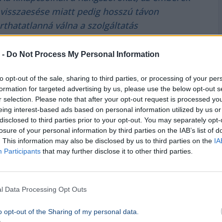
 visszaesése miatt pedig hosszú távon
arthatatlanná válna a szolgáltatás
 -
Do Not Process My Personal Information
eljes konszenzus a kérdésben. Miközben az
to opt-out of the sale, sharing to third parties, or processing of your per
k helyi család és kisgyermek számára
formation for targeted advertising by us, please use the below opt-out s
r selection. Please note that after your opt-out request is processed y
 felcsendül a zene. Több idős lakos és egykori
eing interest-based ads based on personal information utilized by us or
omorúságát, mert az ő utcájukból a logisztikai
disclosed to third parties prior to your opt-out. You may separately opt-
 a zenélő tejeskocsi, amelynek visszatérését
losure of your personal information by third parties on the IAB’s list of
. This information may also be disclosed by us to third parties on the
IA
Participants
that may further disclose it to other third parties.
l Data Processing Opt Outs
o opt-out of the Sharing of my personal data.