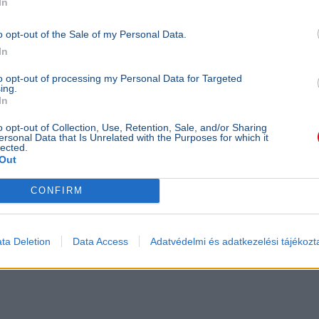
In
o opt-out of the Sale of my Personal Data.
In
to opt-out of processing my Personal Data for Targeted
ing.
In
o opt-out of Collection, Use, Retention, Sale, and/or Sharing
ersonal Data that Is Unrelated with the Purposes for which it
lected.
Out
CONFIRM
ta Deletion
Data Access
Adatvédelmi és adatkezelési tájékozt