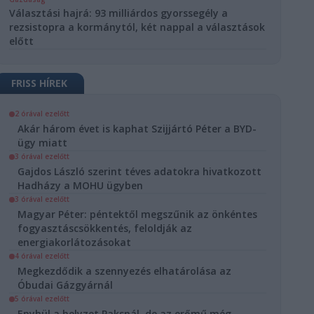
Választási hajrá: 93 milliárdos gyorssegély a
rezsistopra a kormánytól, két nappal a választások
előtt
FRISS HÍREK
2 órával ezelőtt
Akár három évet is kaphat Szijjártó Péter a BYD-
ügy miatt
3 órával ezelőtt
Gajdos László szerint téves adatokra hivatkozott
Hadházy a MOHU ügyben
3 órával ezelőtt
Magyar Péter: péntektől megszűnik az önkéntes
fogyasztáscsökkentés, feloldják az
energiakorlátozásokat
4 órával ezelőtt
Megkezdődik a szennyezés elhatárolása az
Óbudai Gázgyárnál
5 órával ezelőtt
Enyhül a helyzet Paksnál, de az erőmű még