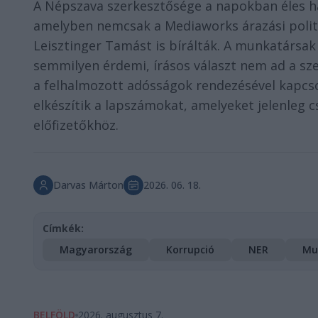
A Népszava szerkesztősége a napokban éles h
amelyben nemcsak a Mediaworks árazási politik
Leisztinger Tamást is bírálták. A munkatársak
semmilyen érdemi, írásos választ nem ad a sze
a felhalmozott adósságok rendezésével kapcs
elkészítik a lapszámokat, amelyeket jelenleg c
előfizetőkhöz.
Darvas Márton
2026. 06. 18.
Címkék:
Magyarország
Korrupció
NER
Mu
BELFÖLD
2026. augusztus 7.