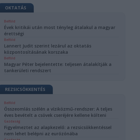
OKTATÁS
Belföld
Évek kritikái után most tényleg átalakul a magyar
érettségi
Belföld
Lannert Judit szerint lezárul az oktatás
központosításának korszaka
Belföld
Magyar Péter bejelentette: teljesen átalakítják a
tankerületi rendszert
REZSICSÖKKENTÉS
Belföld
Összeomlás szélén a víziközmű-rendszer: A teljes
éves bevételt a csövek cseréjére kellene költeni
Gazdaság
Figyelmeztet az alapkezelő: a rezsicsökkentéssel
nem lehet belépni az eurózónába
Gazdaság