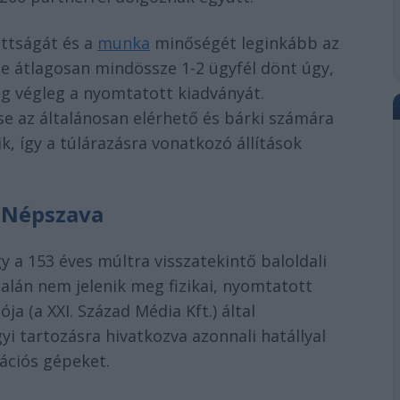
ttságát és a
munka
minőségét leginkább az
te átlagosan mindössze 1-2 ügyfél dönt úgy,
g végleg a nyomtatott kiadványát.
se az általánosan elérhető és bárki számára
ik, így a túlárazásra vonatkozó állítások
 Népszava
 a 153 éves múltra visszatekintő baloldali
alán nem jelenik meg fizikai, nyomtatott
a (a XXI. Század Média Kft.) által
yi tartozásra hivatkozva azonnali hatállyal
tációs gépeket.