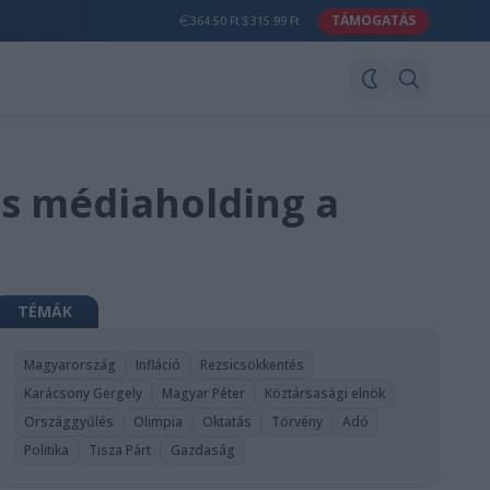
TÁMOGATÁS
364.50 Ft
315.99 Ft
zes médiaholding a
TÉMÁK
Magyarország
Infláció
Rezsicsökkentés
Karácsony Gergely
Magyar Péter
Köztársasági elnök
Országgyűlés
Olimpia
Oktatás
Törvény
Adó
Politika
Tisza Párt
Gazdaság