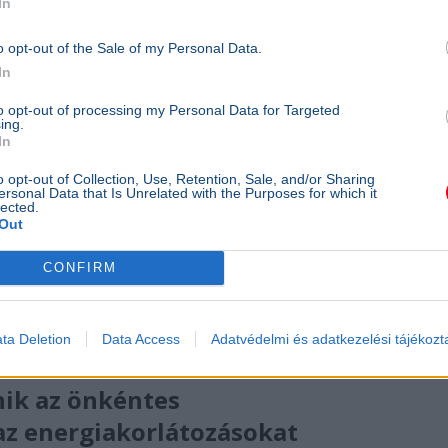
In
o opt-out of the Sale of my Personal Data.
éter vesztegetési ügyét, a korábbi külügyminiszter akár
In
to opt-out of processing my Personal Data for Targeted
ing.
In
tokra hivatkozott Hadházy a MOHU
o opt-out of Collection, Use, Retention, Sale, and/or Sharing
ersonal Data that Is Unrelated with the Purposes for which it
lected.
Out
CONFIRM
felülvizsgálata kapcsán, de Gajdos László miniszter
ta Deletion
Data Access
Adatvédelmi és adatkezelési tájékozt
ik az önkéntes
az energiakorlátozásokat