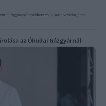
éntes fogyasztáscsökkentés, a Duna vízszintjének
rolása az Óbudai Gázgyárnál