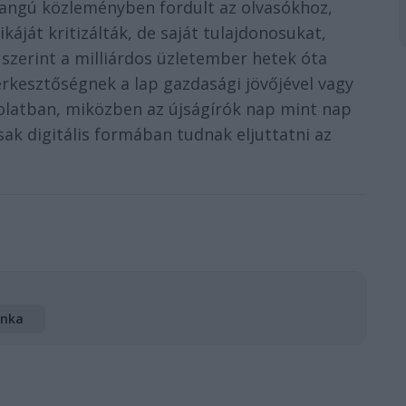
angú közleményben fordult az olvasókhoz,
áját kritizálták, de saját tulajdonosukat,
 szerint a milliárdos üzletember hetek óta
rkesztőségnek a lap gazdasági jövőjével vagy
olatban, miközben az újságírók nap mint nap
sak digitális formában tudnak eljuttatni az
nka