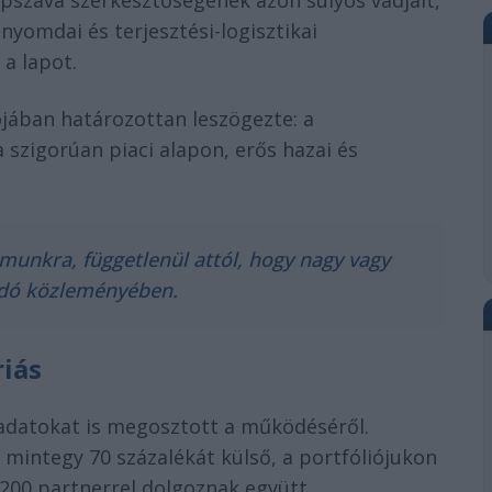
pszava szerkesztőségének azon súlyos vádjait,
nyomdai és terjesztési-logisztikai
 a lapot.
iójában határozottan leszögezte: a
a szigorúan piaci alapon, erős hazai és
unkra, függetlenül attól, hogy nagy vagy
iadó közleményében.
iás
 adatokat is megosztott a működéséről.
mintegy 70 százalékát külső, a portfóliójukon
l 200 partnerrel dolgoznak együtt.