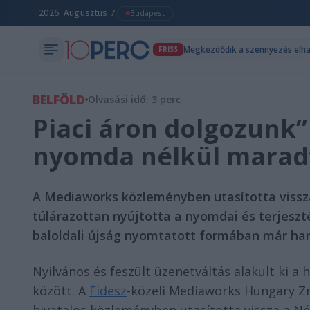
2026. Augusztus 7.
Budapest
Megkezdődik a szennyezés elha
FRISS
BELFÖLD
Olvasási idő: 3 perc
Piaci áron dolgozunk” 
nyomda nélkül maradt
A Mediaworks közleményben utasította vissza
túlárazottan nyújtotta a nyomdai és terjeszté
baloldali újság nyomtatott formában már ha
Nyilvános és feszült üzenetváltás alakult ki a
között. A
Fidesz
-közeli Mediaworks Hungary Zr