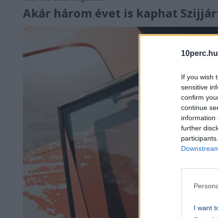
Akár három évet is kaphat Szijjá
10perc.hu
If you wish 
sensitive in
confirm you
continue se
information 
further disc
participants
Downstream 
Persona
I want t