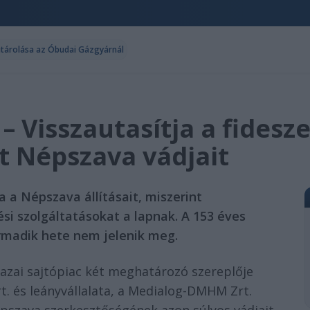
tárolása az Óbudai Gázgyárnál
– Visszautasítja a fides
 Népszava vádjait
 a Népszava állításait, miszerint
si szolgáltatásokat a lapnak. A 153 éves
rmadik hete nem jelenik meg.
 hazai sajtópiac két meghatározó szereplője
t. és leányvállalata, a Medialog-DMHM Zrt.