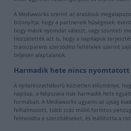
A Mediaworks szerint az árazásuk megalapozo
bizonyítja, hogy a partnereik hűségesek: éven
hogy másik nyomdát választ, vagy szünteti me
Hozzátették azt is, hogy a napilapok terjeszté
transzparens szerződési feltételek szerint zajl
teljesen alaptalanok.
Harmadik hete nincs nyomtatott
A nyilatkozatháború közvetlen előzménye, hogy
napilap, a Népszava már harmadik hete egyált
formában. A Mediaworks ugyanis az újság kiadój
felhalmozott, több száz millió forintos pénzüg
felmondta a szerződéseket, és leállította a ro