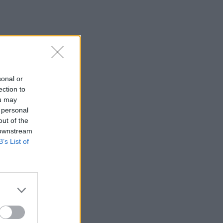
sonal or
ection to
ou may
 personal
out of the
 downstream
B’s List of