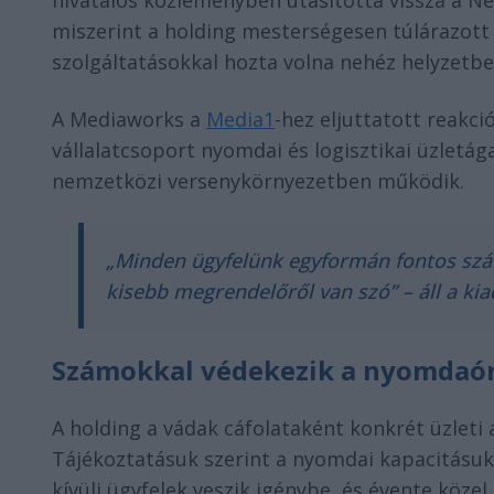
hivatalos közleményben utasította vissza a Né
miszerint a holding mesterségesen túlárazott 
szolgáltatásokkal hozta volna nehéz helyzetbe
A Mediaworks a
Media1
-hez eljuttatott reakc
vállalatcsoport nyomdai és logisztikai üzletág
nemzetközi versenykörnyezetben működik.
„Minden ügyfelünk egyformán fontos szám
kisebb megrendelőről van szó” – áll a k
Számokkal védekezik a nyomdaór
A holding a vádak cáfolataként konkrét üzleti
Tájékoztatásuk szerint a nyomdai kapacitásuk 
kívüli ügyfelek veszik igénybe, és évente köze