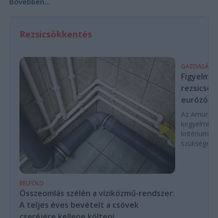
Bővebben...
Rezsicsökkentés
GAZDASÁG
Figyelmez
rezsicsök
eurózóná
Az Amundi 
kegyelmi id
kritériumok
szükségese
BELFÖLD
Összeomlás szélén a víziközmű-rendszer:
A teljes éves bevételt a csövek
cseréjére kellene költeni