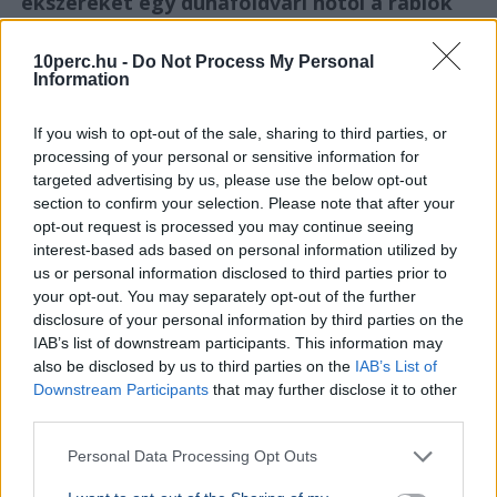
ékszereket egy dunaföldvári nőtől a rablók
10perc.hu -
Do Not Process My Personal
Information
If you wish to opt-out of the sale, sharing to third parties, or
processing of your personal or sensitive information for
targeted advertising by us, please use the below opt-out
section to confirm your selection. Please note that after your
opt-out request is processed you may continue seeing
interest-based ads based on personal information utilized by
us or personal information disclosed to third parties prior to
your opt-out. You may separately opt-out of the further
disclosure of your personal information by third parties on the
IAB’s list of downstream participants. This information may
Magyarország
Bűncselekmény
Rendőrség
Csalás
Arany
also be disclosed by us to third parties on the
IAB’s List of
Downstream Participants
that may further disclose it to other
Rendőrnek és ügyvédnek kiadva magukat csaltak ki 2,5
third parties.
millió forintot és ékszereket egy dunaföldvári nőtől, aki
azt hitte, fia balesetet okozott.
Bővebben...
Personal Data Processing Opt Outs
BELFÖLD
2026. augusztus 6.