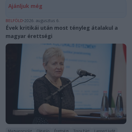
Ajánljuk még
BELFÖLD
2026. augusztus 6.
Évek kritikái után most tényleg átalakul a
magyar érettségi
Magyarország
Oktatás
Érettségi
Tisza Párt
Lannert Judit