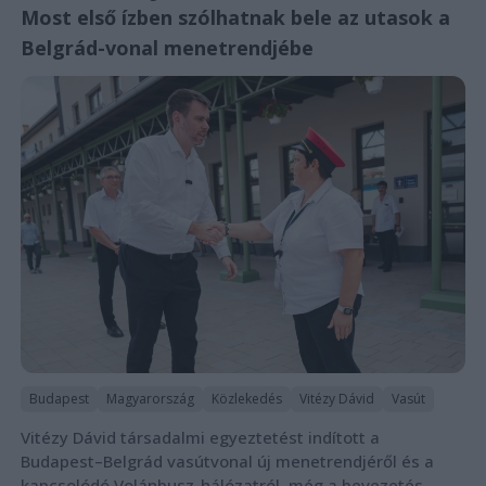
Most első ízben szólhatnak bele az utasok a
Belgrád-vonal menetrendjébe
Budapest
Magyarország
Közlekedés
Vitézy Dávid
Vasút
Vitézy Dávid társadalmi egyeztetést indított a
Budapest–Belgrád vasútvonal új menetrendjéről és a
kapcsolódó Volánbusz-hálózatról, még a bevezetés