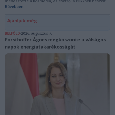
menesztette a közmédia, az esetről a Blikknek beszélt.
Bővebben...
Ajánljuk még
BELFÖLD
2026. augusztus 7.
Forsthoffer Ágnes megköszönte a válságos
napok energiatakarékosságát