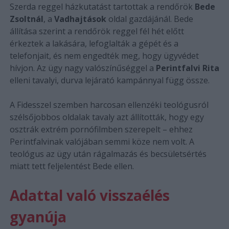
Szerda reggel házkutatást tartottak a rendőrök
Bede
Zsoltnál
, a
Vadhajtások
oldal gazdájánál. Bede
állítása szerint a rendőrök reggel fél hét előtt
érkeztek a lakására, lefoglalták a gépét és a
telefonjait, és nem engedték meg, hogy ügyvédet
hívjon. Az ügy nagy valószínűséggel a
Perintfalvi Rita
elleni tavalyi, durva lejárató kampánnyal függ össze.
A Fidesszel szemben harcosan ellenzéki teológusról
szélsőjobbos oldalak tavaly azt állították, hogy egy
osztrák extrém pornófilmben szerepelt – ehhez
Perintfalvinak valójában semmi köze nem volt. A
teológus az ügy után rágalmazás és becsületsértés
miatt tett feljelentést Bede ellen.
Adattal való visszaélés
gyanúja