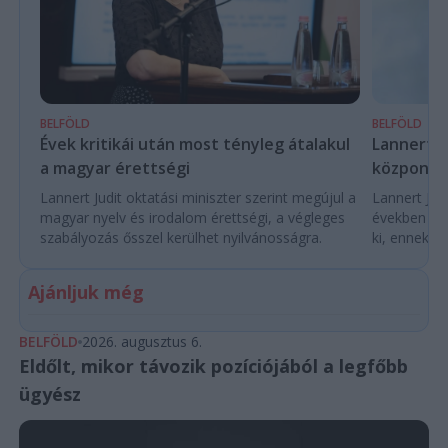
BELFÖLD
BELFÖLD
Évek kritikái után most tényleg átalakul
Lannert Ju
a magyar érettségi
központo
Lannert Judit oktatási miniszter szerint megújul a
Lannert Judi
magyar nyelv és irodalom érettségi, a végleges
években túl
szabályozás ősszel kerülhet nyilvánosságra.
ki, ennek m
Ajánljuk még
BELFÖLD
2026. augusztus 6.
Eldőlt, mikor távozik pozíciójából a legfőbb
ügyész