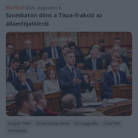
BELFÖLD
2026. augusztus 6.
Szombaton dönt a Tisza-frakció az
államfőjelöltről
Magyar Péter
Köztársasági elnök
Országgyűlés
Tisza Párt
Parlament