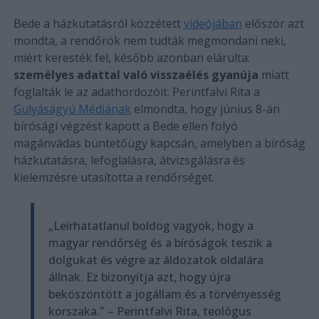
Bede a házkutatásról közzétett
videójában
először azt
mondta, a rendőrök nem tudták megmondani neki,
miért keresték fel, később azonban elárulta:
személyes adattal való visszaélés gyanúja
miatt
foglalták le az adathordozóit. Perintfalvi Rita a
Gulyáságyú Médiának
elmondta, hogy június 8-án
bírósági végzést kapott a Bede ellen folyó
magánvádas büntetőügy kapcsán, amelyben a bíróság
házkutatásra, lefoglalásra, átvizsgálásra és
kielemzésre utasította a rendőrséget.
„Leírhatatlanul boldog vagyok, hogy a
magyar rendőrség és a bíróságok teszik a
dolgukat és végre az áldozatok oldalára
állnak. Ez bizonyítja azt, hogy újra
beköszöntött a jogállam és a törvényesség
korszaka." – Perintfalvi Rita, teológus