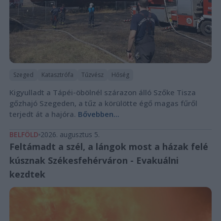
Szeged
Katasztrófa
Tűzvész
Hőség
Kigyulladt a Tápéi-öbölnél szárazon álló Szőke Tisza
gőzhajó Szegeden, a tűz a körülötte égő magas fűről
terjedt át a hajóra.
Bővebben...
BELFÖLD
2026. augusztus 5.
Feltámadt a szél, a lángok most a házak felé
kúsznak Székesfehérváron - Evakuálni
kezdtek