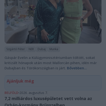
Szijjártó Péter
NER
Dubaj
Munka
Gáspár Evelin a Külügyminisztériumban töltött, sokat
kritizált hónapok után most Mallorcán pihen, idén már
Dubajban és Törökországban is járt.
Bővebben...
Ajánljuk még
BELFÖLD
2026. augusztus 7.
7,2 milliárdos luxusépületet vett volna az
Orbán-kormány Brüsszelben