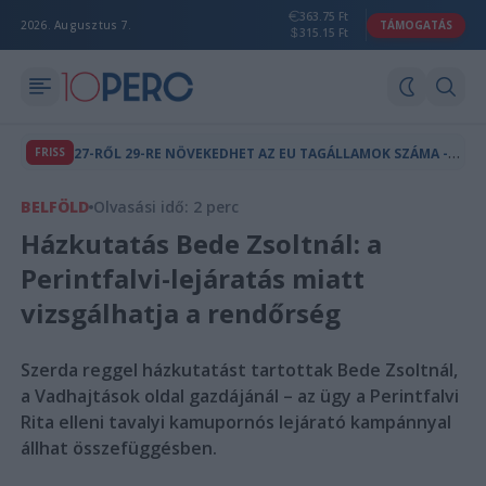
363.75 Ft
2026. Augusztus 7.
TÁMOGATÁS
315.15 Ft
2
7-RŐL 29-RE NÖVEKEDHET AZ EU TAGÁLLAMOK SZÁMA - BRÜSSZEL PÁROS BŐVÍTÉST TERVEZ
FRISS
BELFÖLD
Olvasási idő: 2 perc
Házkutatás Bede Zsoltnál: a
Perintfalvi-lejáratás miatt
vizsgálhatja a rendőrség
Szerda reggel házkutatást tartottak Bede Zsoltnál,
a Vadhajtások oldal gazdájánál – az ügy a Perintfalvi
Rita elleni tavalyi kamupornós lejárató kampánnyal
állhat összefüggésben.