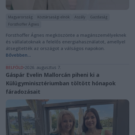
Magyarország
Köztársasági elnök
Aszály
Gazdaság
Forsthoffer Ágnes
Forsthoffer Ágnes megköszönte a magánszemélyeknek
és vállalatoknak a felelős energiahasználatot, amellyel
átsegítették az országot a válságos napokon.
Bővebben...
BELFÖLD
2026. augusztus 7.
Gáspár Evelin Mallorcán piheni ki a
Külügyminisztériumban töltött hónapok
fáradozásait