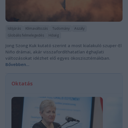
Időjárás
Klímaváltozás
Tudomány
Aszály
Globális felmelegedés
Hőség
Jong Szong Kuk kutató szerint a most kialakuló szuper-El
Niño drámai, akár visszafordíthatatlan éghajlati
változásokat idézhet elő egyes ökoszisztémákban.
Bővebben...
Oktatás