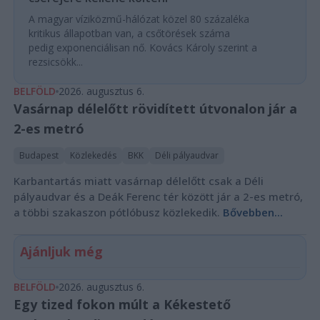
A magyar víziközmű-hálózat közel 80 százaléka
kritikus állapotban van, a csőtörések száma
pedig exponenciálisan nő. Kovács Károly szerint a
rezsicsökk...
BELFÖLD
2026. augusztus 6.
Vasárnap délelőtt rövidített útvonalon jár a
2-es metró
Budapest
Közlekedés
BKK
Déli pályaudvar
Karbantartás miatt vasárnap délelőtt csak a Déli
pályaudvar és a Deák Ferenc tér között jár a 2-es metró,
a többi szakaszon pótlóbusz közlekedik.
Bővebben...
Ajánljuk még
BELFÖLD
2026. augusztus 6.
Egy tized fokon múlt a Kékestető