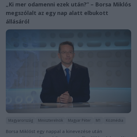
„Ki mer odamenni ezek után?” – Borsa Miklós
megszólalt az egy nap alatt elbukott
állásáról
Magyarország
Miniszterelnök
Magyar Péter
M1
Közmédia
Borsa Miklóst egy nappal a kinevezése után