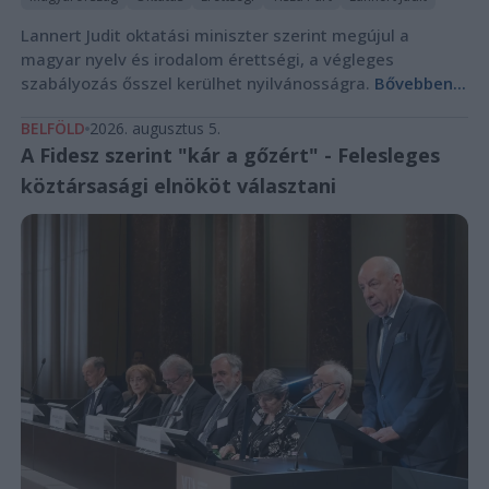
Lannert Judit oktatási miniszter szerint megújul a
magyar nyelv és irodalom érettségi, a végleges
szabályozás ősszel kerülhet nyilvánosságra.
Bővebben...
BELFÖLD
2026. augusztus 5.
A Fidesz szerint "kár a gőzért" - Felesleges
köztársasági elnököt választani