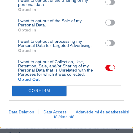
I want to opt-out of the Sharing of my
personal data.
Ittas vezetés miatt idézték be, majd ismét
Opted In
ittasan vezetett a kihallgatására egy férfi
I want to opt-out of the Sale of my
Personal Data.
Opted In
I want to opt-out of processing my
Personal Data for Targeted Advertising.
Opted In
I want to opt-out of Collection, Use,
Retention, Sale, and/or Sharing of my
Personal Data that Is Unrelated with the
Purposes for which it was collected.
Opted Out
CONFIRM
Data Deletion
Data Access
Adatvédelmi és adatkezelési
Egy férfit korábbi ittas vezetése miatt idéztek be
tájékoztató
kihallgatásra Gödöllőre, ám a gödöllői rendőrök az
odavezető úton ismét ittas állapotban állították meg.