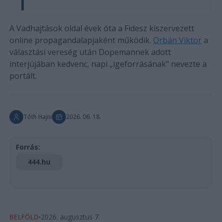
A Vadhajtások oldal évek óta a Fidesz kiszervezett
online propagandalapjaként működik.
Orbán Viktor
a
választási vereség után Dopemannek adott
interjújában kedvenc, napi „igeforrásának" nevezte a
portált.
Tóth Hajni
2026. 06. 18.
Forrás:
444.hu
BELFÖLD
2026. augusztus 7.