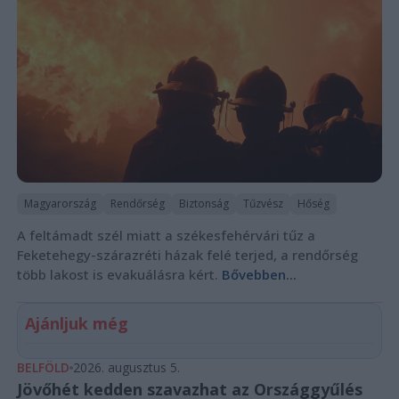
Magyarország
Rendőrség
Biztonság
Tűzvész
Hőség
A feltámadt szél miatt a székesfehérvári tűz a
Feketehegy-szárazréti házak felé terjed, a rendőrség
több lakost is evakuálásra kért.
Bővebben...
Ajánljuk még
BELFÖLD
2026. augusztus 5.
Jövőhét kedden szavazhat az Országgyűlés