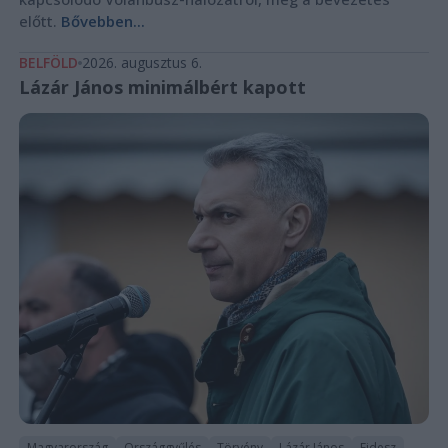
előtt.
Bővebben...
BELFÖLD
2026. augusztus 6.
Lázár János minimálbért kapott
Magyarország
Országgyűlés
Törvény
Lázár János
Fidesz