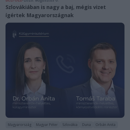
Szlovákiában is nagy a baj, mégis vizet
ígértek Magyarországnak
Magyarország
Magyar Péter
Szlovákia
Duna
Orbán Anita