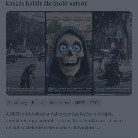
kaszás halált ábrázoló videót
Rendőrség
Baleset
Közlekedés
KRESZ
BRFK
A BRFK eltávolította balesetmegelőzési videóját,
amelyben egy animált kaszás halál vadászott a sisak
nélkül közlekedő rolleresekre.
Bővebben...