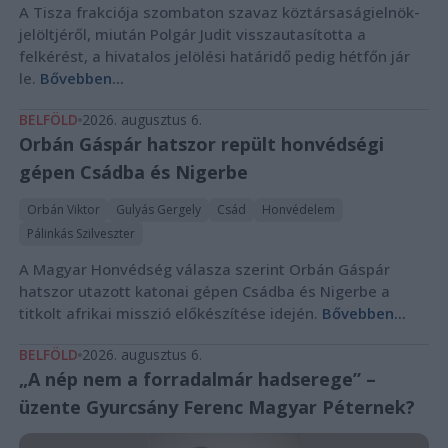
A Tisza frakciója szombaton szavaz köztársaságielnök-
jelöltjéről, miután Polgár Judit visszautasította a
felkérést, a hivatalos jelölési határidő pedig hétfőn jár
le.
Bővebben...
BELFÖLD
2026. augusztus 6.
Orbán Gáspár hatszor repült honvédségi
gépen Csádba és Nigerbe
Orbán Viktor
Gulyás Gergely
Csád
Honvédelem
Pálinkás Szilveszter
A Magyar Honvédség válasza szerint Orbán Gáspár
hatszor utazott katonai gépen Csádba és Nigerbe a
titkolt afrikai misszió előkészítése idején.
Bővebben...
BELFÖLD
2026. augusztus 6.
„A nép nem a forradalmár hadserege” –
üzente Gyurcsány Ferenc Magyar Péternek?