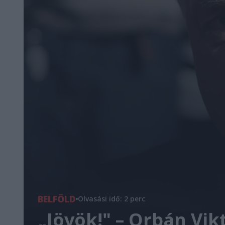
BELFÖLD
Olvasási idő: 2 perc
„Jövök!" – Orbán Vik