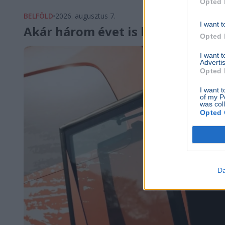
Opted 
BELFÖLD
2026. augusztus 7.
I want t
Akár három évet is kaphat Szijjá
Opted 
I want 
Advertis
Opted 
I want t
of my P
was col
Opted 
Da