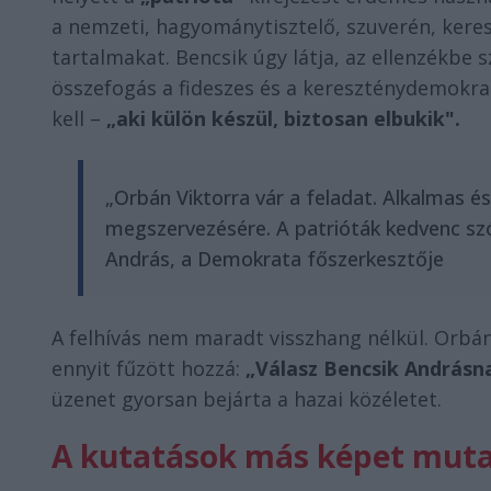
a nemzeti, hagyománytisztelő, szuverén, kere
tartalmakat. Bencsik úgy látja, az ellenzékbe 
összefogás a fideszes és a kereszténydemokrata
kell –
„aki külön készül, biztosan elbukik".
„Orbán Viktorra vár a feladat. Alkalmas 
megszervezésére. A patrióták kedvenc szóh
András, a Demokrata főszerkesztője
A felhívás nem maradt visszhang nélkül. Orbá
ennyit fűzött hozzá:
„Válasz Bencsik Andrásna
üzenet gyorsan bejárta a hazai közéletet.
A kutatások más képet mut