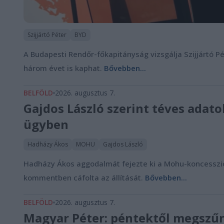
Szijjártó Péter
BYD
A Budapesti Rendőr-főkapitányság vizsgálja Szijjártó P
három évet is kaphat.
Bővebben...
BELFÖLD
2026. augusztus 7.
Gajdos László szerint téves ada
ügyben
Hadházy Ákos
MOHU
Gajdos László
Hadházy Ákos aggodalmát fejezte ki a Mohu-koncesszió 
kommentben cáfolta az állítását.
Bővebben...
BELFÖLD
2026. augusztus 7.
Magyar Péter: péntektől megszűn