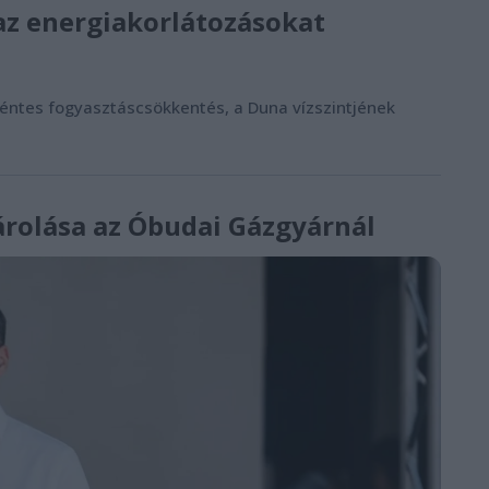
az energiakorlátozásokat
éntes fogyasztáscsökkentés, a Duna vízszintjének
rolása az Óbudai Gázgyárnál