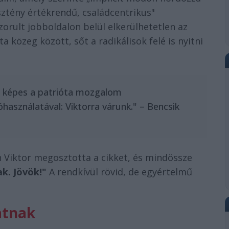
sztény értékrendű, családcentrikus"
szorult jobboldalon belül elkerülhetetlen az
 közeg között, sőt a radikálisok felé is nyitni
és képes a patrióta mozgalom
asználatával: Viktorra várunk." – Bencsik
n Viktor megosztotta a cikket, és mindössze
k. Jövök!"
A rendkívül rövid, de egyértelmű
atnak