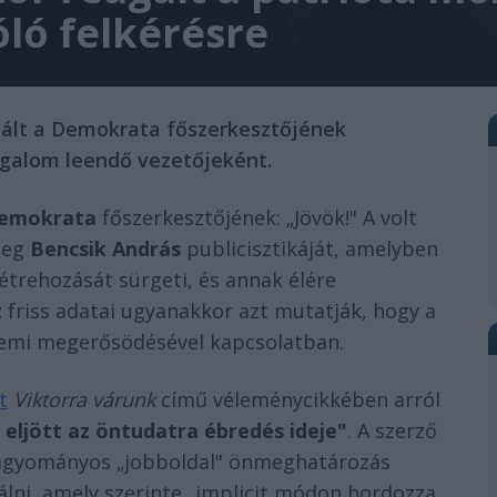
ló felkérésre
agált a Demokrata főszerkesztőjének
ozgalom leendő vezetőjeként.
emokrata
főszerkesztőjének: „Jövök!" A volt
meg
Bencsik András
publicisztikáját, amelyben
étrehozását sürgeti, és annak élére
t
friss adatai ugyanakkor azt mutatják, hogy a
emi megerősödésével kapcsolatban.
t
Viktorra várunk
című véleménycikkében arról
eljött az öntudatra ébredés ideje"
. A szerző
a hagyományos „jobboldal" önmeghatározás
lni, amely szerinte „implicit módon hordozza