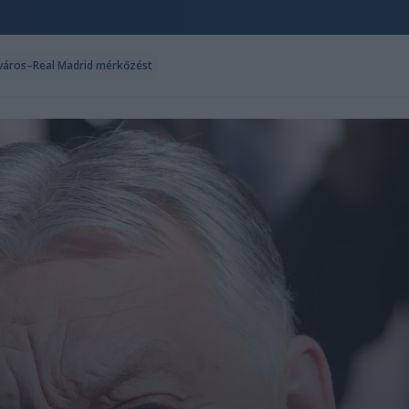
ncváros–Real Madrid mérkőzést