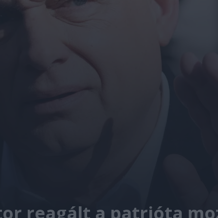
tor reagált a patrióta m