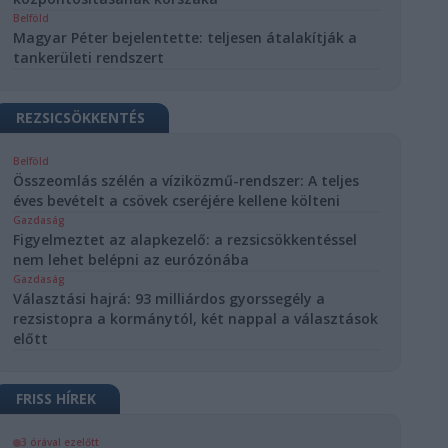
Belföld
Magyar Péter bejelentette: teljesen átalakítják a
tankerületi rendszert
REZSICSÖKKENTÉS
Belföld
Összeomlás szélén a víziközmű-rendszer: A teljes
éves bevételt a csövek cseréjére kellene költeni
Gazdaság
Figyelmeztet az alapkezelő: a rezsicsökkentéssel
nem lehet belépni az eurózónába
Gazdaság
Választási hajrá: 93 milliárdos gyorssegély a
rezsistopra a kormánytól, két nappal a választások
előtt
FRISS HÍREK
3 órával ezelőtt