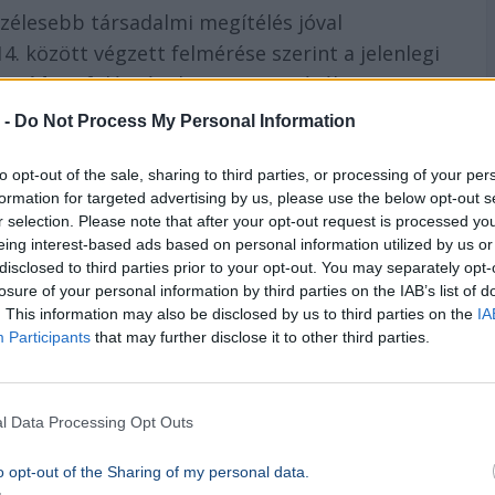
 szélesebb társadalmi megítélés jóval
4. között végzett felmérése szerint a jelenlegi
 a
Fidesz
fölényének visszaszerzésében,
ár nem tartja reálisnak az egykori
 -
Do Not Process My Personal Information
t.
to opt-out of the sale, sharing to third parties, or processing of your per
formation for targeted advertising by us, please use the below opt-out s
r selection. Please note that after your opt-out request is processed y
hfoto
eing interest-based ads based on personal information utilized by us or
disclosed to third parties prior to your opt-out. You may separately opt-
losure of your personal information by third parties on the IAB’s list of
. This information may also be disclosed by us to third parties on the
IA
Participants
that may further disclose it to other third parties.
l Data Processing Opt Outs
o opt-out of the Sharing of my personal data.