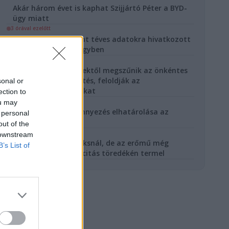
Akár három évet is kaphat Szijjártó Péter a BYD-
ügy miatt
3 órával ezelőtt
Gajdos László szerint téves adatokra hivatkozott
Hadházy a MOHU ügyben
4 órával ezelőtt
Magyar Péter: péntektől megszűnik az önkéntes
fogyasztáscsökkentés, feloldják az
sonal or
energiakorlátozásokat
ection to
5 órával ezelőtt
ou may
Megkezdődik a szennyezés elhatárolása az
 personal
Óbudai Gázgyárnál
out of the
6 órával ezelőtt
 downstream
Enyhül a helyzet Paksnál, de az erőmű még
B’s List of
mindig csak a kapacitás töredékén termel