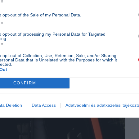
In
o opt-out of the Sale of my Personal Data.
rtó Péter a BYD-ügy miatt
In
to opt-out of processing my Personal Data for Targeted
ing.
In
o opt-out of Collection, Use, Retention, Sale, and/or Sharing
ersonal Data that Is Unrelated with the Purposes for which it
lected.
Out
CONFIRM
ta Deletion
Data Access
Adatvédelmi és adatkezelési tájékozt