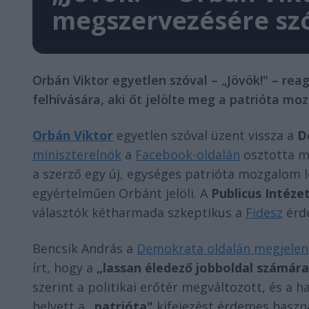
megszervezésére szó
Orbán Viktor egyetlen szóval – „Jövök!" – re
felhívására, aki őt jelölte meg a patrióta m
Orbán Viktor
egyetlen szóval üzent vissza a
D
miniszterelnök
a
Facebook-oldalán
osztotta 
a szerző egy új, egységes patrióta mozgalom l
egyértelműen Orbánt jelöli. A
Publicus Intéze
választók kétharmada szkeptikus a
Fidesz
érd
Bencsik András a
Demokrata oldalán megjelen
írt, hogy a
„lassan éledező jobboldal számára 
szerint a politikai erőtér megváltozott, és 
helyett a
„patrióta"
kifejezést érdemes haszná