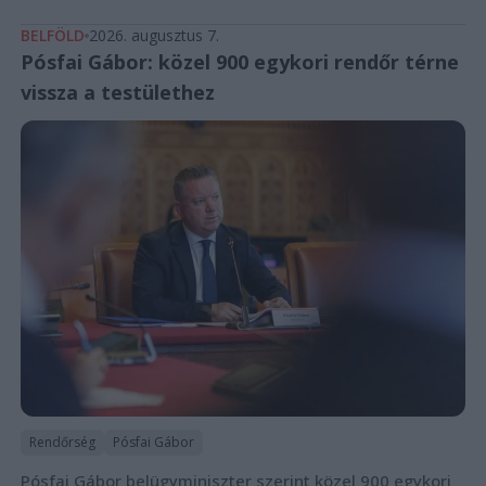
BELFÖLD
2026. augusztus 7.
Pósfai Gábor: közel 900 egykori rendőr térne
vissza a testülethez
Rendőrség
Pósfai Gábor
Pósfai Gábor belügyminiszter szerint közel 900 egykori