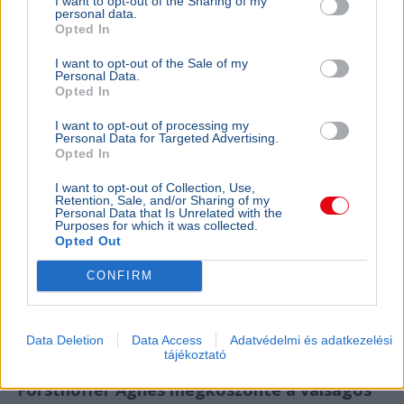
I want to opt-out of the Sharing of my
personal data.
Opted In
I want to opt-out of the Sale of my
Personal Data.
Opted In
I want to opt-out of processing my
Personal Data for Targeted Advertising.
Opted In
I want to opt-out of Collection, Use,
Retention, Sale, and/or Sharing of my
Magyarország
Miniszterelnök
Magyar Péter
M1
Közmédia
Personal Data that Is Unrelated with the
Purposes for which it was collected.
Borsa Miklóst egy nappal a kinevezése után
Opted Out
menesztette a közmédia, az esetről a Blikknek beszélt.
Bővebben...
CONFIRM
Ajánljuk még
Data Deletion
Data Access
Adatvédelmi és adatkezelési
tájékoztató
BELFÖLD
2026. augusztus 7.
Forsthoffer Ágnes megköszönte a válságos