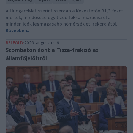
Magyarország
Időjárás
Aszály
Hőség
A HungaroMet szerint szerdán a Kékestetőn 31,3 fokot
mértek, mindössze egy tized fokkal maradva el a
minden idők legmagasabb hőmérsékleti rekordjától.
Bővebben...
BELFÖLD
2026. augusztus 6.
Szombaton dönt a Tisza-frakció az
államfőjelöltről