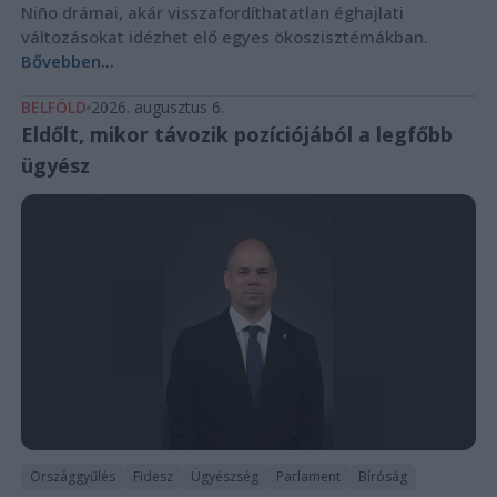
Niño drámai, akár visszafordíthatatlan éghajlati
változásokat idézhet elő egyes ökoszisztémákban.
Bővebben...
BELFÖLD
2026. augusztus 6.
Eldőlt, mikor távozik pozíciójából a legfőbb
ügyész
Országgyűlés
Fidesz
Ügyészség
Parlament
Bíróság