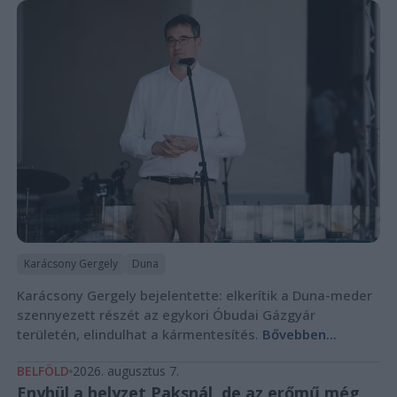
Karácsony Gergely
Duna
Karácsony Gergely bejelentette: elkerítik a Duna-meder
szennyezett részét az egykori Óbudai Gázgyár
területén, elindulhat a kármentesítés.
Bővebben...
BELFÖLD
2026. augusztus 7.
Enyhül a helyzet Paksnál, de az erőmű még