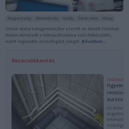
Magyarország
Klímaváltozás
Aszály
Orbán Anita
Hőség
Orbán Anita külügyminiszter szerint az elmúlt tizenhat
évben elmaradt a klímaváltozásra való felkészülés,
ezért regionális összefogást sürget.
Bővebben...
Rezsicsökkentés
GAZDASÁG
Figyelmez
rezsicsök
eurózóná
Az Amundi 
kegyelmi id
kritériumok
szükségese