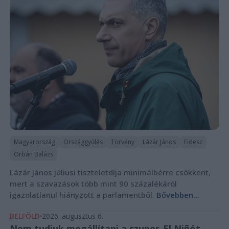
Magyarország
Országgyűlés
Törvény
Lázár János
Fidesz
Orbán Balázs
Lázár János júliusi tiszteletdíja minimálbérre csökkent,
mert a szavazások több mint 90 százalékáról
igazolatlanul hiányzott a parlamentből.
Bővebben...
BELFÖLD
2026. augusztus 6.
Nem tudjuk megállítani a szuper-El Niñót -