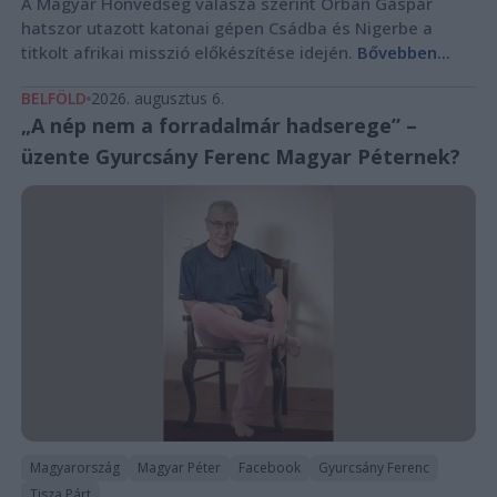
A Magyar Honvédség válasza szerint Orbán Gáspár
hatszor utazott katonai gépen Csádba és Nigerbe a
titkolt afrikai misszió előkészítése idején.
Bővebben...
BELFÖLD
2026. augusztus 6.
„A nép nem a forradalmár hadserege” –
üzente Gyurcsány Ferenc Magyar Péternek?
Magyarország
Magyar Péter
Facebook
Gyurcsány Ferenc
Tisza Párt