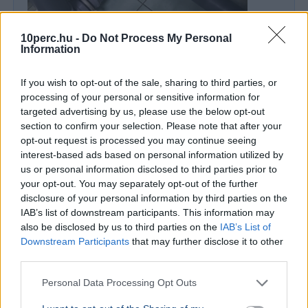
10perc.hu -
Do Not Process My Personal
BELFÖLD
Information
Összeomlás szélén a víziközmű-rendszer:
A teljes éves bevételt a csövek
If you wish to opt-out of the sale, sharing to third parties, or
cseréjére kellene költeni
processing of your personal or sensitive information for
targeted advertising by us, please use the below opt-out
A magyar víziközmű-hálózat közel 80 százaléka
section to confirm your selection. Please note that after your
kritikus állapotban van, a csőtörések száma
opt-out request is processed you may continue seeing
pedig exponenciálisan nő. Kovács Károly szerint a
interest-based ads based on personal information utilized by
rezsicsökk...
us or personal information disclosed to third parties prior to
BELFÖLD
2026. augusztus 7.
your opt-out. You may separately opt-out of the further
disclosure of your personal information by third parties on the
„Ki mer odamenni ezek után?” – Borsa Miklós
IAB’s list of downstream participants. This information may
megszólalt az egy nap alatt elbukott
also be disclosed by us to third parties on the
IAB’s List of
állásáról
Downstream Participants
that may further disclose it to other
third parties.
Personal Data Processing Opt Outs