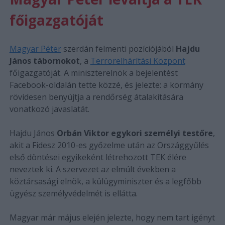
főigazgatóját
Magyar Péter
szerdán felmenti pozíciójából
Hajdu
János tábornokot
, a
Terrorelhárítási Központ
főigazgatóját. A miniszterelnök a bejelentést
Facebook-oldalán tette közzé, és jelezte: a kormány
rövidesen benyújtja a rendőrség átalakítására
vonatkozó javaslatát.
Hajdu János
Orbán Viktor egykori személyi testőre
,
akit a Fidesz 2010-es győzelme után az Országgyűlés
első döntései egyikeként létrehozott TEK élére
neveztek ki. A szervezet az elmúlt években a
köztársasági elnök, a külügyminiszter és a legfőbb
ügyész személyvédelmét is ellátta.
Magyar már május elején jelezte, hogy nem tart igényt