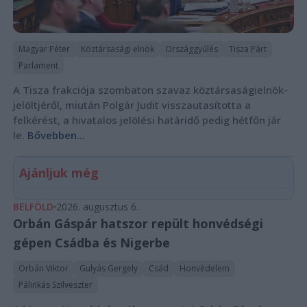
Magyar Péter
Köztársasági elnök
Országgyűlés
Tisza Párt
Parlament
A Tisza frakciója szombaton szavaz köztársaságielnök-
jelöltjéről, miután Polgár Judit visszautasította a
felkérést, a hivatalos jelölési határidő pedig hétfőn jár
le.
Bővebben...
Ajánljuk még
BELFÖLD
2026. augusztus 6.
Orbán Gáspár hatszor repült honvédségi
gépen Csádba és Nigerbe
Orbán Viktor
Gulyás Gergely
Csád
Honvédelem
Pálinkás Szilveszter