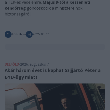
a TEK-es védelemre.
Május 9-től a Készenléti
Rendőrség
gondoskodik a miniszterelnök
biztonságáról.
Tóth Hajni
2026. 05. 26.
BELFÖLD
2026. augusztus 7.
Akár három évet is kaphat Szijjártó Péter a
BYD-ügy miatt