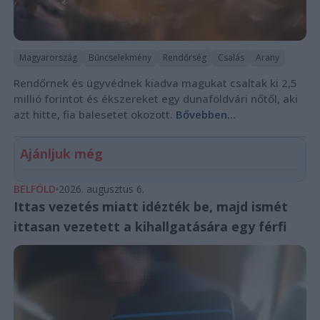
Magyarország
Bűncselekmény
Rendőrség
Csalás
Arany
Rendőrnek és ügyvédnek kiadva magukat csaltak ki 2,5
millió forintot és ékszereket egy dunaföldvári nőtől, aki
azt hitte, fia balesetet okozott.
Bővebben...
Ajánljuk még
BELFÖLD
2026. augusztus 6.
Ittas vezetés miatt idézték be, majd ismét
ittasan vezetett a kihallgatására egy férfi