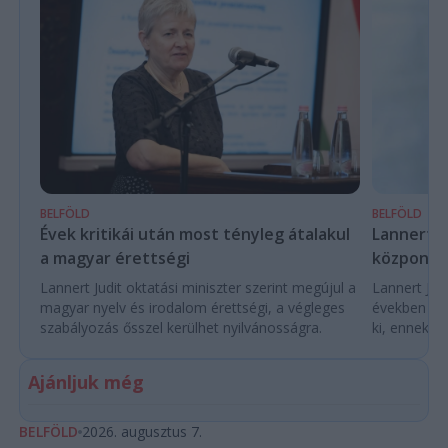
BELFÖLD
BELFÖLD
Évek kritikái után most tényleg átalakul
Lannert Ju
a magyar érettségi
központo
Lannert Judit oktatási miniszter szerint megújul a
Lannert Judi
magyar nyelv és irodalom érettségi, a végleges
években túl
szabályozás ősszel kerülhet nyilvánosságra.
ki, ennek m
Ajánljuk még
BELFÖLD
2026. augusztus 7.