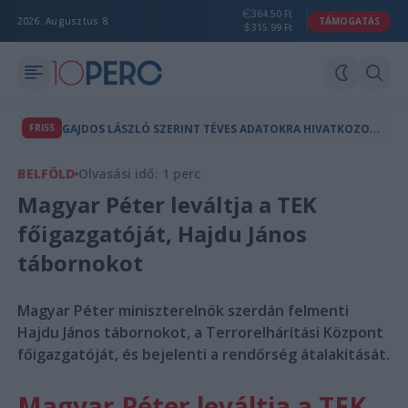
364.50 Ft
2026. Augusztus 8.
TÁMOGATÁS
315.99 Ft
G
AJDOS LÁSZLÓ SZERINT TÉVES ADATOKRA HIVATKOZOTT HADHÁZY A MOHU ÜGYBEN
FRISS
BELFÖLD
Olvasási idő: 1 perc
Magyar Péter leváltja a TEK
főigazgatóját, Hajdu János
tábornokot
Magyar Péter miniszterelnök szerdán felmenti
Hajdu János tábornokot, a Terrorelhárítási Központ
főigazgatóját, és bejelenti a rendőrség átalakítását.
Magyar Péter leváltja a TEK