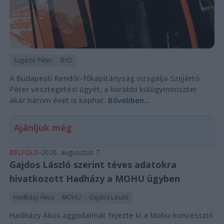
Szijjártó Péter
BYD
A Budapesti Rendőr-főkapitányság vizsgálja Szijjártó
Péter vesztegetési ügyét, a korábbi külügyminiszter
akár három évet is kaphat.
Bővebben...
Ajánljuk még
BELFÖLD
2026. augusztus 7.
Gajdos László szerint téves adatokra
hivatkozott Hadházy a MOHU ügyben
Hadházy Ákos
MOHU
Gajdos László
Hadházy Ákos aggodalmát fejezte ki a Mohu-koncesszió