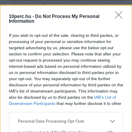
továbbra is jelentősen visszaterhelt állapotban,
mindössze 230 megawatton működik.
Bővebben...
10perc.hu -
Do Not Process My Personal
Information
BELFÖLD
2026. augusztus 7.
Három jelöltből választ köztársasági elnököt
If you wish to opt-out of the sale, sharing to third parties, or
a parlament kedden
processing of your personal or sensitive information for
targeted advertising by us, please use the below opt-out
section to confirm your selection. Please note that after your
opt-out request is processed you may continue seeing
interest-based ads based on personal information utilized by
us or personal information disclosed to third parties prior to
your opt-out. You may separately opt-out of the further
disclosure of your personal information by third parties on the
IAB’s list of downstream participants. This information may
also be disclosed by us to third parties on the
IAB’s List of
Downstream Participants
that may further disclose it to other
third parties.
Personal Data Processing Opt Outs