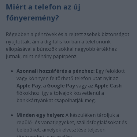
Miért a telefon az új
főnyeremény?
Régebben a pénzövek és a rejtett zsebek biztonságot
nyújtottak, ám a digitális korban a telefonunk
ellopásával a bűnözők sokkal nagyobb értékhez
jutnak, mint néhány papírpénz.
Azonnali hozzáférés a pénzhez:
Egy feloldott
vagy könnyen feltörhető telefon utat nyit az
Apple Pay
, a
Google Pay
vagy az
Apple Cash
fiókokhoz, így a tolvajok közvetlenül a
bankkártyánkat csapolhatják meg.
Minden egy helyen:
A készüléken tároljuk a
repülő- és vonatjegyeket, szállásfoglalásokat és
belépőket, amelyek elvesztése teljesen
tönkreteheti a nyaralást.