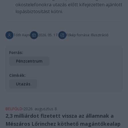
okostelefonokra utazás előtt kifejezetten ajánlott
lopásbiztosítást kötni.
Tóth Hajni
2026. 05. 17.
Főkép forrása: Illusztráció
Forrás:
Pénzcentrum
Címkék:
Utazás
BELFÖLD
2026. augusztus 8.
2,3 milliárdot fizetett vissza az államnak a
Mészáros Lőrinchez köthető magántőkealap