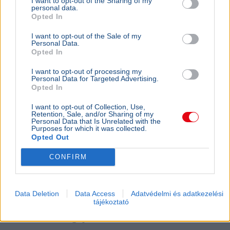
I want to opt-out of the Sharing of my
personal data.
Opted In
I want to opt-out of the Sale of my
Personal Data.
Opted In
I want to opt-out of processing my
Personal Data for Targeted Advertising.
Opted In
I want to opt-out of Collection, Use,
Retention, Sale, and/or Sharing of my
Personal Data that Is Unrelated with the
Magyar Péter
Köztársasági elnök
Purposes for which it was collected.
Opted Out
Magyar Péter szerint nem lesz meglepetés a
köztársasági elnökjelöltek neveiben, a parlament
CONFIRM
kedden választ a három jelölt közül.
Bővebben...
BELFÖLD
2026. augusztus 7.
Data Deletion
Data Access
Adatvédelmi és adatkezelési
Online felületen várják a javaslatokat a
tájékoztató
közmédia megújításához