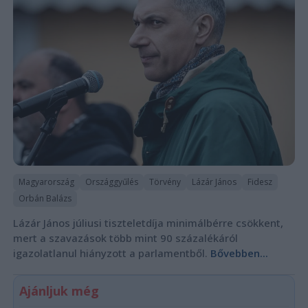
Magyarország
Országgyűlés
Törvény
Lázár János
Fidesz
Orbán Balázs
Lázár János júliusi tiszteletdíja minimálbérre csökkent,
mert a szavazások több mint 90 százalékáról
igazolatlanul hiányzott a parlamentből.
Bővebben...
Ajánljuk még