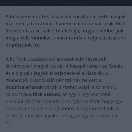
A készpénzmentes utazások korában a zsebtolvajok
már nem a tárcánkat, hanem a mobilunkat lesik. Rick
Steves utazási szakértő elárulja, hogyan védhetjük
meg a telefonunkat, amin ma már a teljes utazásunk
és pénzünk fut.
A külföldi utazások során leselkedő veszélyek
látványosan megváltoztak. A készpénzmentes fizetés
és a digitális jegyek elterjedésével a klasszikus,
zsebekből kikandikáló pénztárcák helyett a
mobiltelefonok
váltak a zsebtolvajok első számú
célpontjává.
Rick Steves
, az egyik legismertebb
európai utazási szakértő arra figyelmeztet, hogy egy
óvatlan mozdulat is elég ahhoz, hogy elveszítsük az
eszközt, amelyen gyakorlatilag az egész utazásunk
fut.