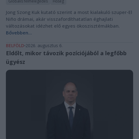
Globális felmelegedés
Hőség
Jong Szong Kuk kutató szerint a most kialakuló szuper-El
Niño drámai, akár visszafordíthatatlan éghajlati
változásokat idézhet elő egyes ökoszisztémákban.
Bővebben...
BELFÖLD
2026. augusztus 6.
Eldőlt, mikor távozik pozíciójából a legfőbb
ügyész