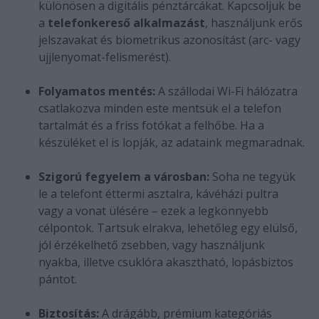
különösen a digitális pénztárcákat. Kapcsoljuk be
a
telefonkereső alkalmazást
, használjunk erős
jelszavakat és biometrikus azonosítást (arc- vagy
ujjlenyomat-felismerést).
Folyamatos mentés:
A szállodai Wi-Fi hálózatra
csatlakozva minden este mentsük el a telefon
tartalmát és a friss fotókat a felhőbe. Ha a
készüléket el is lopják, az adataink megmaradnak.
Szigorú fegyelem a városban:
Soha ne tegyük
le a telefont éttermi asztalra, kávéházi pultra
vagy a vonat ülésére – ezek a legkönnyebb
célpontok. Tartsuk elrakva, lehetőleg egy elülső,
jól érzékelhető zsebben, vagy használjunk
nyakba, illetve csuklóra akasztható, lopásbiztos
pántot.
Biztosítás:
A drágább, prémium kategóriás