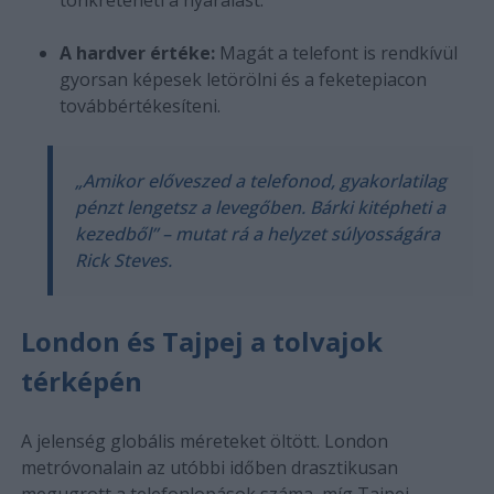
A hardver értéke:
Magát a telefont is rendkívül
gyorsan képesek letörölni és a feketepiacon
továbbértékesíteni.
„Amikor előveszed a telefonod, gyakorlatilag
pénzt lengetsz a levegőben. Bárki kitépheti a
kezedből” – mutat rá a helyzet súlyosságára
Rick Steves.
London és Tajpej a tolvajok
térképén
A jelenség globális méreteket öltött. London
metróvonalain az utóbbi időben drasztikusan
megugrott a telefonlopások száma, míg Tajpej