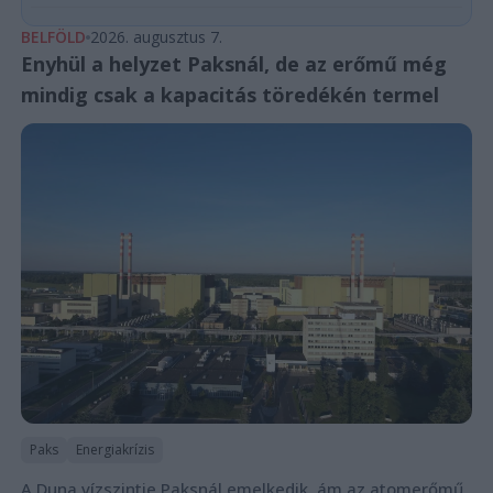
BELFÖLD
2026. augusztus 7.
Enyhül a helyzet Paksnál, de az erőmű még
mindig csak a kapacitás töredékén termel
Paks
Energiakrízis
A Duna vízszintje Paksnál emelkedik, ám az atomerőmű