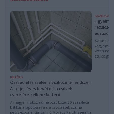
GAZDASÁG
Figyelmez
rezsicsök
eurózóná
Az Amundi 
kegyelmi id
kritériumok
szükségese
BELFÖLD
Összeomlás szélén a víziközmű-rendszer:
A teljes éves bevételt a csövek
cseréjére kellene költeni
A magyar víziközmű-hálózat közel 80 százaléka
kritikus állapotban van, a csőtörések száma
pedig exponenciálisan nő. Kovács Károly szerint a