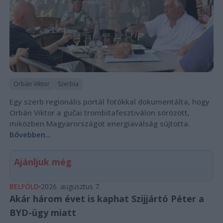
Orbán Viktor
Szerbia
Egy szerb regionális portál fotókkal dokumentálta, hogy
Orbán Viktor a gučai trombitafesztiválon sörözött,
miközben Magyarországot energiaválság sújtotta.
Bővebben...
Ajánljuk még
BELFÖLD
2026. augusztus 7.
Akár három évet is kaphat Szijjártó Péter a
BYD-ügy miatt