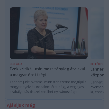
BELFÖLD
BELFÖLD
Évek kritikái után most tényleg átalakul
Lannert Ju
a magyar érettségi
központo
Lannert Judit oktatási miniszter szerint megújul a
Lannert Judi
magyar nyelv és irodalom érettségi, a végleges
években túl
szabályozás ősszel kerülhet nyilvánosságra.
ki, ennek m
Ajánljuk még