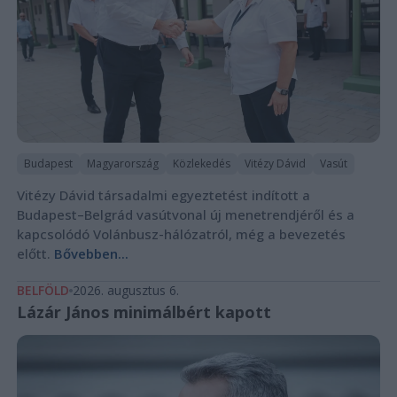
Budapest
Magyarország
Közlekedés
Vitézy Dávid
Vasút
Vitézy Dávid társadalmi egyeztetést indított a
Budapest–Belgrád vasútvonal új menetrendjéről és a
kapcsolódó Volánbusz-hálózatról, még a bevezetés
előtt.
Bővebben...
BELFÖLD
2026. augusztus 6.
Lázár János minimálbért kapott