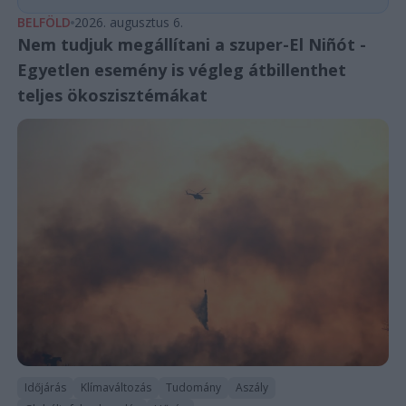
BELFÖLD
2026. augusztus 6.
Nem tudjuk megállítani a szuper-El Niñót -
Egyetlen esemény is végleg átbillenthet
teljes ökoszisztémákat
Időjárás
Klímaváltozás
Tudomány
Aszály