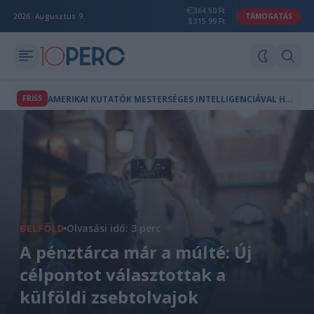
364.50 Ft
2026. Augusztus 9.
TÁMOGATÁS
315.99 Ft
A
MERIKAI KUTATÓK MESTERSÉGES INTELLIGENCIÁVAL HOZTAK LÉTRE A TERMÉSZETBEN NEM LÉTEZŐ VÍRUSOKAT
FRISS
BELFÖLD
Olvasási idő: 3 perc
A pénztárca már a múlté: Új
célpontot választottak a
külföldi zsebtolvajok