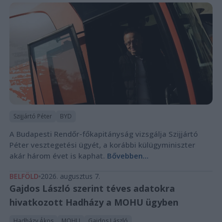
Szijjártó Péter
BYD
A Budapesti Rendőr-főkapitányság vizsgálja Szijjártó
Péter vesztegetési ügyét, a korábbi külügyminiszter
akár három évet is kaphat.
Bővebben...
BELFÖLD
2026. augusztus 7.
Gajdos László szerint téves adatokra
hivatkozott Hadházy a MOHU ügyben
Hadházy Ákos
MOHU
Gajdos László