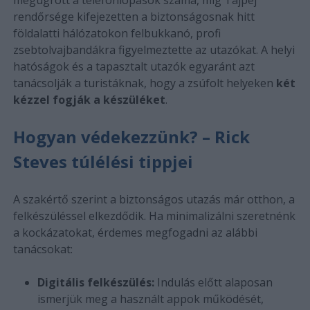
rendőrsége kifejezetten a biztonságosnak hitt
földalatti hálózatokon felbukkanó, profi
zsebtolvajbandákra figyelmeztette az utazókat. A helyi
hatóságok és a tapasztalt utazók egyaránt azt
tanácsolják a turistáknak, hogy a zsúfolt helyeken
két
kézzel fogják a készüléket
.
Hogyan védekezzünk? – Rick
Steves túlélési tippjei
A szakértő szerint a biztonságos utazás már otthon, a
felkészüléssel elkezdődik. Ha minimalizálni szeretnénk
a kockázatokat, érdemes megfogadni az alábbi
tanácsokat:
Digitális felkészülés:
Indulás előtt alaposan
ismerjük meg a használt appok működését,