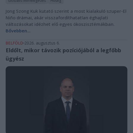
Globális felmelegedés
Hőség
Jong Szong Kuk kutató szerint a most kialakuló szuper-El
Niño drámai, akár visszafordíthatatlan éghajlati
változásokat idézhet elő egyes ökoszisztémákban.
Bővebben...
BELFÖLD
2026. augusztus 6.
Eldőlt, mikor távozik pozíciójából a legfőbb
ügyész