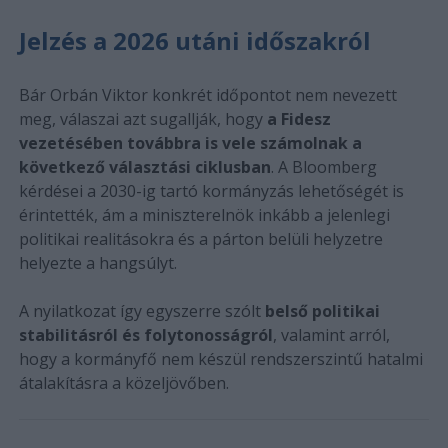
Jelzés a 2026 utáni időszakról
Bár Orbán Viktor konkrét időpontot nem nevezett
meg, válaszai azt sugallják, hogy
a Fidesz
vezetésében továbbra is vele számolnak a
következő választási ciklusban
. A Bloomberg
kérdései a 2030-ig tartó kormányzás lehetőségét is
érintették, ám a miniszterelnök inkább a jelenlegi
politikai realitásokra és a párton belüli helyzetre
helyezte a hangsúlyt.
A nyilatkozat így egyszerre szólt
belső politikai
stabilitásról és folytonosságról
, valamint arról,
hogy a kormányfő nem készül rendszerszintű hatalmi
átalakításra a közeljövőben.