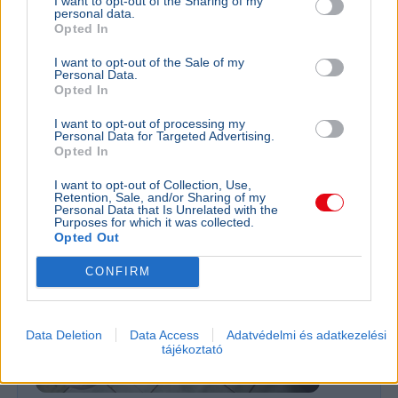
I want to opt-out of the Sharing of my
Rendőrség
Pósfai Gábor
personal data.
Opted In
Pósfai Gábor belügyminiszter szerint közel 900 egykori
rendőr jelezte, hogy visszatérne, a teljes bértáblát pedig
I want to opt-out of the Sale of my
Personal Data.
átalakítják.
Bővebben...
Opted In
I want to opt-out of processing my
Rezsicsökkentés
Personal Data for Targeted Advertising.
Opted In
I want to opt-out of Collection, Use,
GAZDASÁG
Retention, Sale, and/or Sharing of my
Personal Data that Is Unrelated with the
Figyelmez
Purposes for which it was collected.
rezsicsök
Opted Out
eurózóná
CONFIRM
Az Amundi 
kegyelmi id
kritériumok
Data Deletion
Data Access
Adatvédelmi és adatkezelési
szükségese
tájékoztató