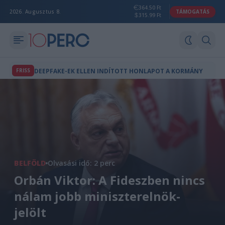
364.50 Ft
2026. Augusztus 8.
TÁMOGATÁS
315.99 Ft
FRISS
DEEPFAKE-EK ELLEN INDÍTOTT HONLAPOT A KORMÁNY
BELFÖLD
Olvasási idő: 2 perc
Orbán Viktor: A Fideszben nincs
nálam jobb miniszterelnök-
jelölt