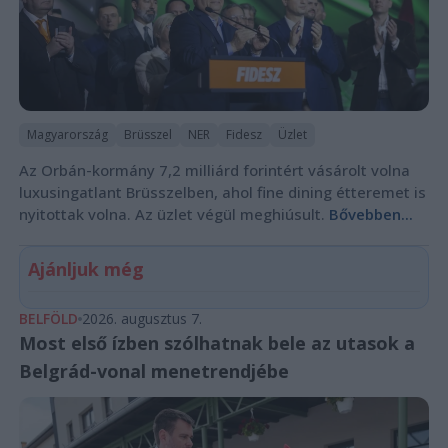
Magyarország
Brüsszel
NER
Fidesz
Üzlet
Az Orbán-kormány 7,2 milliárd forintért vásárolt volna
luxusingatlant Brüsszelben, ahol fine dining étteremet is
nyitottak volna. Az üzlet végül meghiúsult.
Bővebben...
Ajánljuk még
BELFÖLD
2026. augusztus 7.
Most első ízben szólhatnak bele az utasok a
Belgrád-vonal menetrendjébe