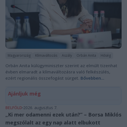
Magyarország
Klímaváltozás
Aszály
Orbán Anita
Hőség
Orbán Anita külügyminiszter szerint az elmúlt tizenhat
évben elmaradt a klímaváltozásra való felkészülés,
ezért regionális összefogást sürget.
Bővebben...
Ajánljuk még
BELFÖLD
2026. augusztus 7.
„Ki mer odamenni ezek után?” – Borsa Miklós
megszólalt az egy nap alatt elbukott