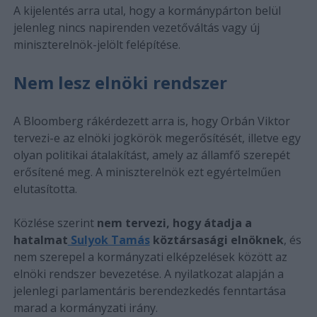
A kijelentés arra utal, hogy a kormánypárton belül
jelenleg nincs napirenden vezetőváltás vagy új
miniszterelnök-jelölt felépítése.
Nem lesz elnöki rendszer
A Bloomberg rákérdezett arra is, hogy Orbán Viktor
tervezi-e az elnöki jogkörök megerősítését, illetve egy
olyan politikai átalakítást, amely az államfő szerepét
erősítené meg. A miniszterelnök ezt egyértelműen
elutasította.
Közlése szerint
nem tervezi, hogy átadja a
hatalmat
Sulyok Tamás
köztársasági elnöknek
, és
nem szerepel a kormányzati elképzelések között az
elnöki rendszer bevezetése. A nyilatkozat alapján a
jelenlegi parlamentáris berendezkedés fenntartása
marad a kormányzati irány.