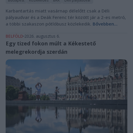
Budapest
Közlekedés
BKK
Déli pályaudvar
Karbantartás miatt vasárnap délelőtt csak a Déli
pályaudvar és a Deák Ferenc tér között jár a 2-es metró,
a többi szakaszon pótlóbusz közlekedik.
Bővebben...
BELFÖLD
2026. augusztus 6.
Egy tized fokon múlt a Kékestető
melegrekordja szerdán