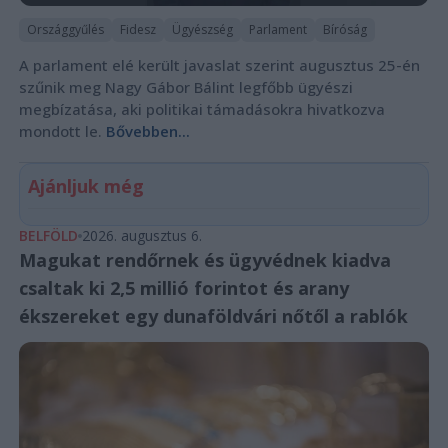
Országgyűlés
Fidesz
Ügyészség
Parlament
Bíróság
A parlament elé került javaslat szerint augusztus 25-én
szűnik meg Nagy Gábor Bálint legfőbb ügyészi
megbízatása, aki politikai támadásokra hivatkozva
mondott le.
Bővebben...
Ajánljuk még
BELFÖLD
2026. augusztus 6.
Magukat rendőrnek és ügyvédnek kiadva
csaltak ki 2,5 millió forintot és arany
ékszereket egy dunaföldvári nőtől a rablók