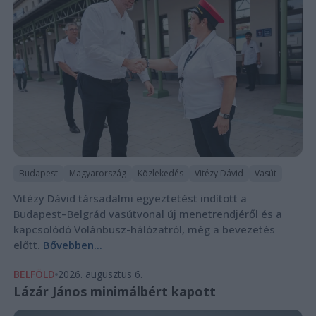
Budapest
Magyarország
Közlekedés
Vitézy Dávid
Vasút
Vitézy Dávid társadalmi egyeztetést indított a
Budapest–Belgrád vasútvonal új menetrendjéről és a
kapcsolódó Volánbusz-hálózatról, még a bevezetés
előtt.
Bővebben...
BELFÖLD
2026. augusztus 6.
Lázár János minimálbért kapott