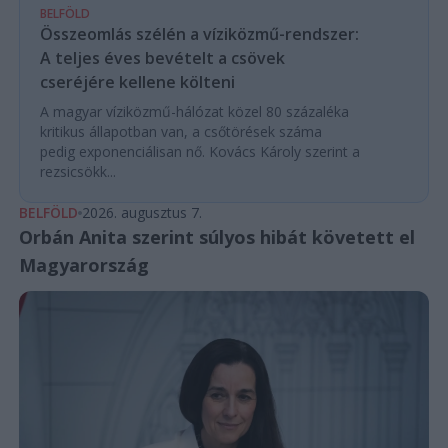
BELFÖLD
Összeomlás szélén a víziközmű-rendszer:
A teljes éves bevételt a csövek
cseréjére kellene költeni
A magyar víziközmű-hálózat közel 80 százaléka
kritikus állapotban van, a csőtörések száma
pedig exponenciálisan nő. Kovács Károly szerint a
rezsicsökk...
BELFÖLD
2026. augusztus 7.
Orbán Anita szerint súlyos hibát követett el
Magyarország