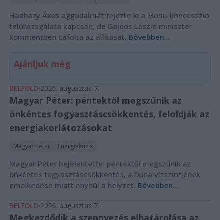
Hadházy Ákos aggodalmát fejezte ki a Mohu-koncesszió
felülvizsgálata kapcsán, de Gajdos László miniszter
kommentben cáfolta az állítását.
Bővebben...
Ajánljuk még
BELFÖLD
2026. augusztus 7.
Magyar Péter: péntektől megszűnik az
önkéntes fogyasztáscsökkentés, feloldják az
energiakorlátozásokat
Magyar Péter
Energiakrízis
Magyar Péter bejelentette: péntektől megszűnik az
önkéntes fogyasztáscsökkentés, a Duna vízszintjének
emelkedése miatt enyhül a helyzet.
Bővebben...
BELFÖLD
2026. augusztus 7.
Megkezdődik a szennyezés elhatárolása az