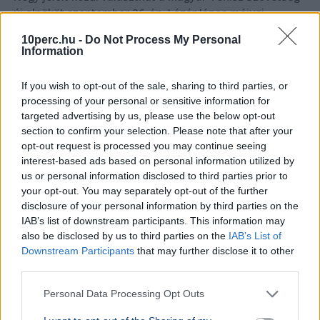
új elnököt szeptember 26-án, Lázár János májusi
lemondása után.
Bővebben...
10perc.hu -
Do Not Process My Personal
Information
BELFÖLD
2026. augusztus 7.
Pósfai Gábor: közel 900 egykori rendőr térne
If you wish to opt-out of the sale, sharing to third parties, or
vissza a testülethez
processing of your personal or sensitive information for
targeted advertising by us, please use the below opt-out
section to confirm your selection. Please note that after your
opt-out request is processed you may continue seeing
interest-based ads based on personal information utilized by
us or personal information disclosed to third parties prior to
your opt-out. You may separately opt-out of the further
disclosure of your personal information by third parties on the
IAB’s list of downstream participants. This information may
also be disclosed by us to third parties on the
IAB’s List of
Downstream Participants
that may further disclose it to other
third parties.
Personal Data Processing Opt Outs