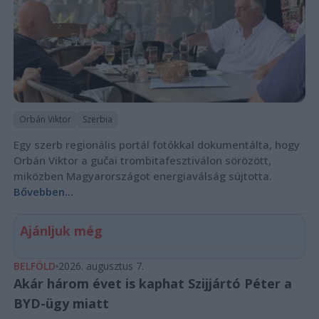
Orbán Viktor
Szerbia
Egy szerb regionális portál fotókkal dokumentálta, hogy
Orbán Viktor a gučai trombitafesztiválon sörözött,
miközben Magyarországot energiaválság sújtotta.
Bővebben...
Ajánljuk még
BELFÖLD
2026. augusztus 7.
Akár három évet is kaphat Szijjártó Péter a
BYD-ügy miatt