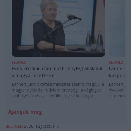
BELFÖLD
BELFÖLD
Évek kritikái után most tényleg átalakul
Lannert Ju
a magyar érettségi
központo
Lannert Judit oktatási miniszter szerint megújul a
Lannert Judi
magyar nyelv és irodalom érettségi, a végleges
években túl
szabályozás ősszel kerülhet nyilvánosságra.
ki, ennek m
Ajánljuk még
BELFÖLD
2026. augusztus 7.