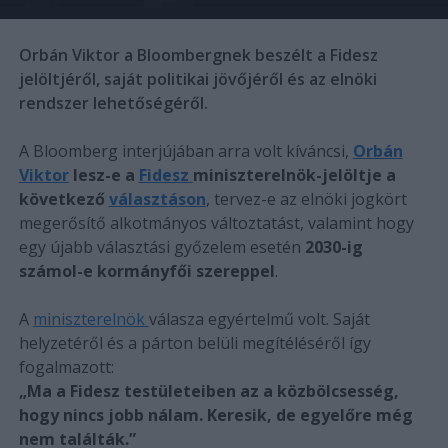
Orbán Viktor a Bloombergnek beszélt a Fidesz
jelöltjéről, saját politikai jövőjéről és az elnöki
rendszer lehetőségéről.
A Bloomberg interjújában arra volt kíváncsi,
Orbán
Viktor
lesz-e a
Fidesz
miniszterelnök-jelöltje a
következő
választáson
, tervez-e az elnöki jogkört
megerősítő alkotmányos változtatást, valamint hogy
egy újabb választási győzelem esetén
2030-ig
számol-e kormányfői szereppel
.
A
miniszterelnök
válasza egyértelmű volt. Saját
helyzetéről és a párton belüli megítéléséről így
fogalmazott:
„Ma a Fidesz testületeiben az a közbölcsesség,
hogy nincs jobb nálam. Keresik, de egyelőre még
nem találták.”