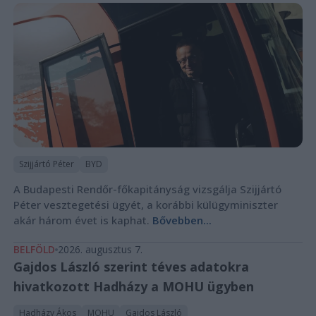
Szijjártó Péter
BYD
A Budapesti Rendőr-főkapitányság vizsgálja Szijjártó
Péter vesztegetési ügyét, a korábbi külügyminiszter
akár három évet is kaphat.
Bővebben...
BELFÖLD
2026. augusztus 7.
Gajdos László szerint téves adatokra
hivatkozott Hadházy a MOHU ügyben
Hadházy Ákos
MOHU
Gajdos László