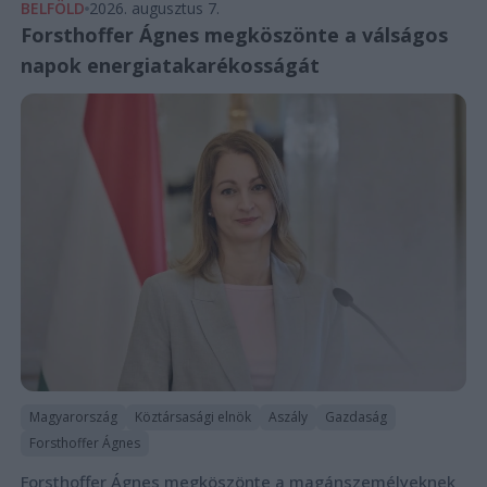
BELFÖLD
2026. augusztus 7.
Forsthoffer Ágnes megköszönte a válságos
napok energiatakarékosságát
Magyarország
Köztársasági elnök
Aszály
Gazdaság
Forsthoffer Ágnes
Forsthoffer Ágnes megköszönte a magánszemélyeknek