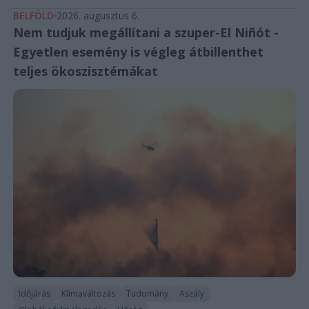
BELFÖLD
2026. augusztus 6.
Nem tudjuk megállítani a szuper-El Niñót -
Egyetlen esemény is végleg átbillenthet
teljes ökoszisztémákat
Időjárás
Klímaváltozás
Tudomány
Aszály