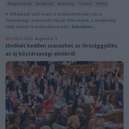
Magyarország
Rendőrség
Biztonság
Tűzvész
Hőség
A feltámadt szél miatt a székesfehérvári tűz a
Feketehegy-szárazréti házak felé terjed, a rendőrség
több lakost is evakuálásra kért.
Bővebben...
BELFÖLD
2026. augusztus 5.
Jövőhét kedden szavazhat az Országgyűlés
az új köztársasági elnökről