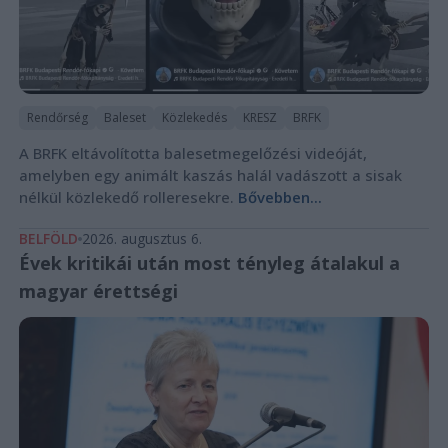
Rendőrség
Baleset
Közlekedés
KRESZ
BRFK
A BRFK eltávolította balesetmegelőzési videóját,
amelyben egy animált kaszás halál vadászott a sisak
nélkül közlekedő rolleresekre.
Bővebben...
BELFÖLD
2026. augusztus 6.
Évek kritikái után most tényleg átalakul a
magyar érettségi