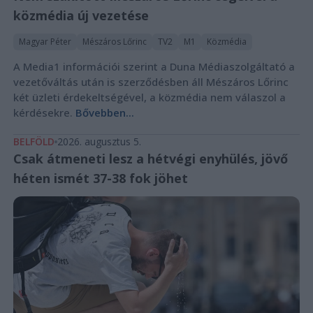
közmédia új vezetése
Magyar Péter
Mészáros Lőrinc
TV2
M1
Közmédia
A Media1 információi szerint a Duna Médiaszolgáltató a
vezetőváltás után is szerződésben áll Mészáros Lőrinc
két üzleti érdekeltségével, a közmédia nem válaszol a
kérdésekre.
Bővebben...
BELFÖLD
2026. augusztus 5.
Csak átmeneti lesz a hétvégi enyhülés, jövő
héten ismét 37-38 fok jöhet