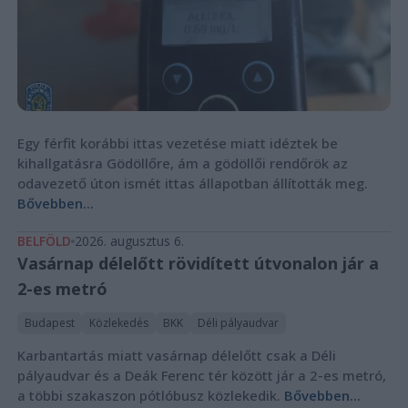
Egy férfit korábbi ittas vezetése miatt idéztek be
kihallgatásra Gödöllőre, ám a gödöllői rendőrök az
odavezető úton ismét ittas állapotban állították meg.
Bővebben...
BELFÖLD
2026. augusztus 6.
Vasárnap délelőtt rövidített útvonalon jár a
2-es metró
Budapest
Közlekedés
BKK
Déli pályaudvar
Karbantartás miatt vasárnap délelőtt csak a Déli
pályaudvar és a Deák Ferenc tér között jár a 2-es metró,
a többi szakaszon pótlóbusz közlekedik.
Bővebben...