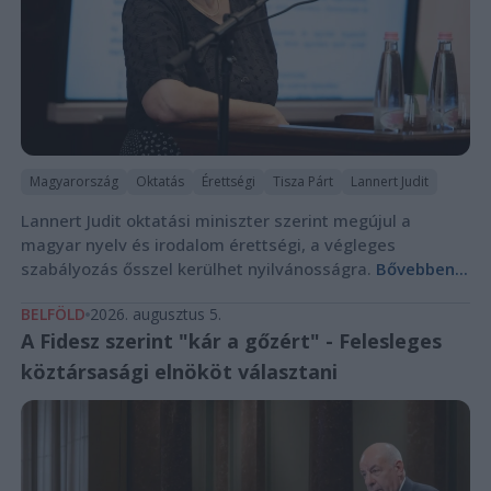
Magyarország
Oktatás
Érettségi
Tisza Párt
Lannert Judit
Lannert Judit oktatási miniszter szerint megújul a
magyar nyelv és irodalom érettségi, a végleges
szabályozás ősszel kerülhet nyilvánosságra.
Bővebben...
BELFÖLD
2026. augusztus 5.
A Fidesz szerint "kár a gőzért" - Felesleges
köztársasági elnököt választani