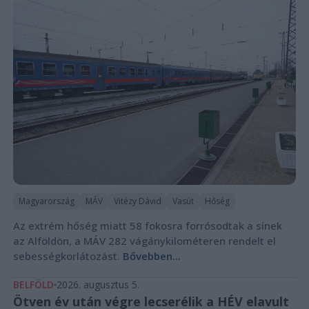
Magyarország
MÁV
Vitézy Dávid
Vasút
Hőség
Az extrém hőség miatt 58 fokosra forrósodtak a sínek
az Alföldön, a MÁV 282 vágánykilométeren rendelt el
sebességkorlátozást.
Bővebben...
BELFÖLD
2026. augusztus 5.
Ötven év után végre lecserélik a HÉV elavult