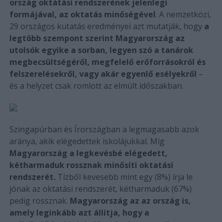
ország oktátási rendszerének jelenlegi
formájával, az oktatás minőségével
. A nemzetközi,
29 országos kutatás eredményei azt mutatják, hogy
a
legtöbb szempont szerint Magyarország az
utolsók egyike a sorban, legyen szó a tanárok
megbecsültségéről, megfelelő erőforrásokról és
felszerelésekről, vagy akár egyenlő esélyekről
–
és a helyzet csak romlott az elmúlt időszakban.
Szingapúrban és Írországban a legmagasabb azok
aránya, akik elégedettek iskolájukkal. Míg
Magyarország a legkevésbé elégedett,
kétharmaduk rossznak minősíti oktatási
rendszerét.
Tízből kevesebb mint egy (8%) írja le
jónak az oktatási rendszerét, kétharmaduk (67%)
pedig rossznak.
Magyarország az az ország is,
amely leginkább azt állítja, hogy a