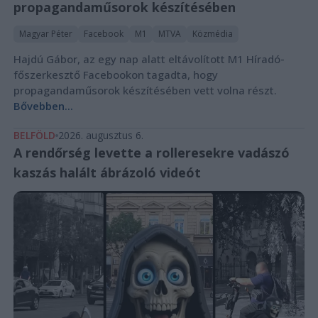
propagandaműsorok készítésében
Magyar Péter
Facebook
M1
MTVA
Közmédia
Hajdú Gábor, az egy nap alatt eltávolított M1 Híradó-
főszerkesztő Facebookon tagadta, hogy
propagandaműsorok készítésében vett volna részt.
Bővebben...
BELFÖLD
2026. augusztus 6.
A rendőrség levette a rolleresekre vadászó
kaszás halált ábrázoló videót