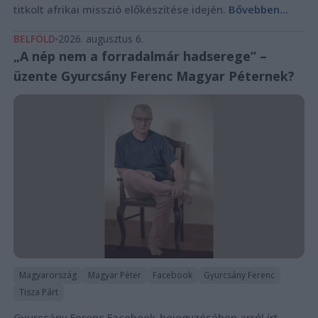
titkolt afrikai misszió előkészítése idején.
Bővebben...
BELFÖLD
2026. augusztus 6.
„A nép nem a forradalmár hadserege” –
üzente Gyurcsány Ferenc Magyar Péternek?
Magyarország
Magyar Péter
Facebook
Gyurcsány Ferenc
Tisza Párt
Gyurcsány Ferenc Facebook-bejegyzésében arról írt,