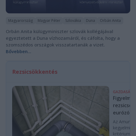
Magyarország
Magyar Péter
Szlovákia
Duna
Orbán Anita
Orbán Anita külügyminiszter szlovák kollégájával
egyeztetett a Duna vízhozamáról, és cáfolta, hogy a
szomszédos országok visszatartanák a vizet.
Bővebben...
Rezsicsökkentés
GAZDASÁG
Figyelmez
rezsicsök
eurózóná
Az Amundi 
kegyelmi id
kritériumok