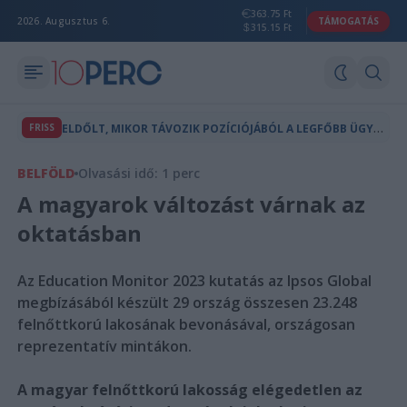
363.75 Ft
2026. Augusztus 6.
TÁMOGATÁS
315.15 Ft
E
LDŐLT, MIKOR TÁVOZIK POZÍCIÓJÁBÓL A LEGFŐBB ÜGYÉSZ
FRISS
BELFÖLD
Olvasási idő: 1 perc
A magyarok változást várnak az
oktatásban
Az Education Monitor 2023 kutatás az Ipsos Global
megbízásából készült 29 ország összesen 23.248
felnőttkorú lakosának bevonásával, országosan
reprezentatív mintákon.
A magyar felnőttkorú lakosság elégedetlen az