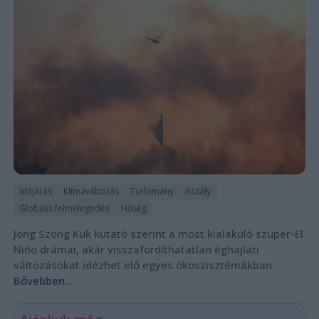
Időjárás
Klímaváltozás
Tudomány
Aszály
Globális felmelegedés
Hőség
Jong Szong Kuk kutató szerint a most kialakuló szuper-El
Niño drámai, akár visszafordíthatatlan éghajlati
változásokat idézhet elő egyes ökoszisztémákban.
Bővebben...