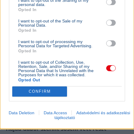
I want to opt-out of the Sharing of my
personal data.
Opted In
I want to opt-out of the Sale of my
Personal Data.
Opted In
I want to opt-out of processing my
Personal Data for Targeted Advertising.
Opted In
I want to opt-out of Collection, Use,
Magyarország
Egészségügy
Kórház
Retention, Sale, and/or Sharing of my
Personal Data that Is Unrelated with the
Purposes for which it was collected.
Egy 80 éves, demenciával élő nő halt meg betegszállítás
Opted Out
közben Hatvan környékén, a család feljelentést tett, a
rendőrség eljárást indított.
Bővebben...
CONFIRM
Ajánljuk még
Data Deletion
Data Access
Adatvédelmi és adatkezelési
tájékoztató
BELFÖLD
2026. augusztus 6.
Hajdú Gábor szerint sosem vett részt