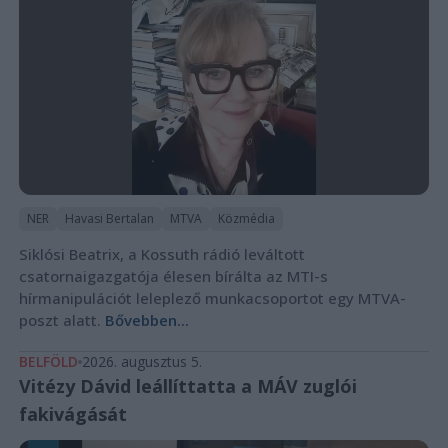
NER
Havasi Bertalan
MTVA
Közmédia
Siklósi Beatrix, a Kossuth rádió leváltott
csatornaigazgatója élesen bírálta az MTI-s
hírmanipulációt leleplező munkacsoportot egy MTVA-
poszt alatt.
Bővebben...
BELFÖLD
2026. augusztus 5.
Vitézy Dávid leállíttatta a MÁV zuglói
fakivágását