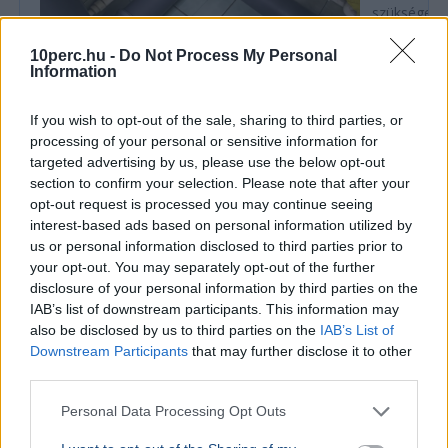
szükségese
10perc.hu -
Do Not Process My Personal
Information
BELFÖLD
Összeomlás szélén a víziközmű-rendszer:
If you wish to opt-out of the sale, sharing to third parties, or
A teljes éves bevételt a csövek
processing of your personal or sensitive information for
cseréjére kellene költeni
targeted advertising by us, please use the below opt-out
section to confirm your selection. Please note that after your
A magyar víziközmű-hálózat közel 80 százaléka
opt-out request is processed you may continue seeing
kritikus állapotban van, a csőtörések száma
interest-based ads based on personal information utilized by
pedig exponenciálisan nő. Kovács Károly szerint a
us or personal information disclosed to third parties prior to
rezsicsökk...
your opt-out. You may separately opt-out of the further
disclosure of your personal information by third parties on the
BELFÖLD
2026. augusztus 6.
IAB’s list of downstream participants. This information may
Halva vitt haza a betegszállító egy idős
also be disclosed by us to third parties on the
IAB’s List of
asszonyt Hatvanban
Downstream Participants
that may further disclose it to other
third parties.
Personal Data Processing Opt Outs