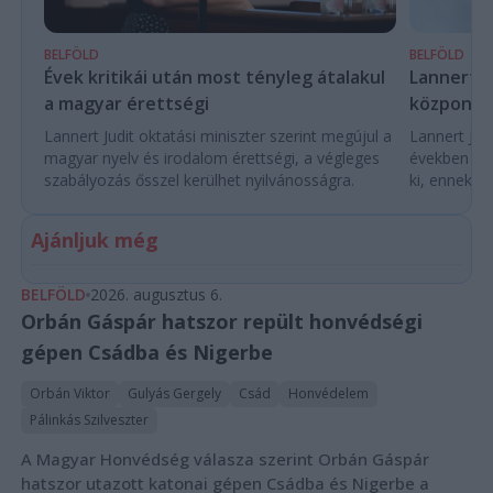
BELFÖLD
BELFÖLD
Évek kritikái után most tényleg átalakul
Lannert Ju
a magyar érettségi
központo
Lannert Judit oktatási miniszter szerint megújul a
Lannert Judi
magyar nyelv és irodalom érettségi, a végleges
években túl
szabályozás ősszel kerülhet nyilvánosságra.
ki, ennek m
Ajánljuk még
BELFÖLD
2026. augusztus 6.
Orbán Gáspár hatszor repült honvédségi
gépen Csádba és Nigerbe
Orbán Viktor
Gulyás Gergely
Csád
Honvédelem
Pálinkás Szilveszter
A Magyar Honvédség válasza szerint Orbán Gáspár
hatszor utazott katonai gépen Csádba és Nigerbe a