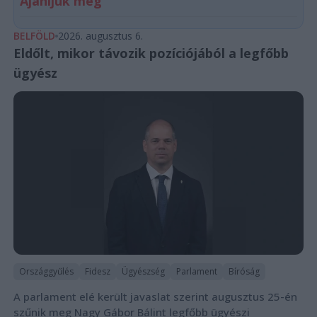
Ajánljuk még
BELFÖLD
2026. augusztus 6.
Eldőlt, mikor távozik pozíciójából a legfőbb
ügyész
Országgyűlés
Fidesz
Ügyészség
Parlament
Bíróság
A parlament elé került javaslat szerint augusztus 25-én
szűnik meg Nagy Gábor Bálint legfőbb ügyészi