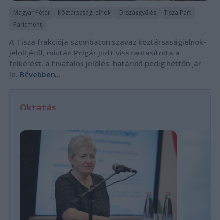
Magyar Péter
Köztársasági elnök
Országgyűlés
Tisza Párt
Parlament
A Tisza frakciója szombaton szavaz köztársaságielnök-
jelöltjéről, miután Polgár Judit visszautasította a
felkérést, a hivatalos jelölési határidő pedig hétfőn jár
le.
Bővebben...
Oktatás