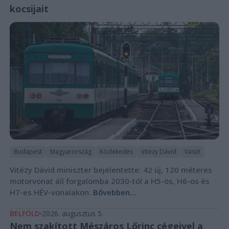
kocsijait
Budapest
Magyarország
Közlekedés
Vitézy Dávid
Vasút
Vitézy Dávid miniszter bejelentette: 42 új, 120 méteres
motorvonat áll forgalomba 2030-tól a H5-ös, H6-os és
H7-es HÉV-vonalakon.
Bővebben...
BELFÖLD
2026. augusztus 5.
Nem szakított Mészáros Lőrinc cégeivel a