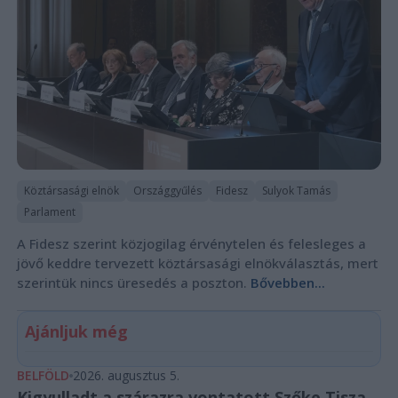
Köztársasági elnök
Országgyűlés
Fidesz
Sulyok Tamás
Parlament
A Fidesz szerint közjogilag érvénytelen és felesleges a
jövő keddre tervezett köztársasági elnökválasztás, mert
szerintük nincs üresedés a poszton.
Bővebben...
Ajánljuk még
BELFÖLD
2026. augusztus 5.
Kigyulladt a szárazra vontatott Szőke Tisza