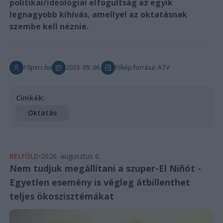
politikai/ideológiai elfogultság az egyik
legnagyobb kihívás, amellyel az oktatásnak
szembe kell néznie.
10perc.hu
2023. 09. 06.
Főkép forrása: ATV
Címkék:
Oktatás
BELFÖLD
2026. augusztus 6.
Nem tudjuk megállítani a szuper-El Niñót -
Egyetlen esemény is végleg átbillenthet
teljes ökoszisztémákat