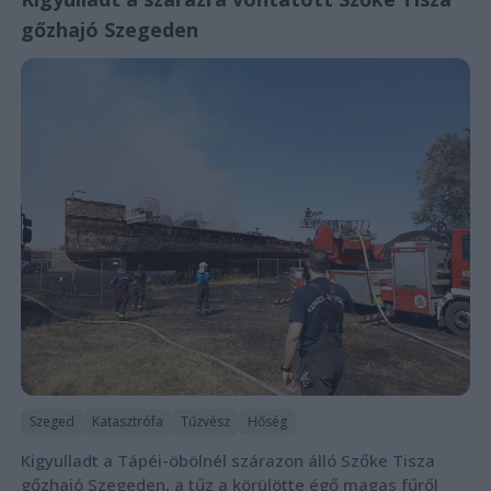
gőzhajó Szegeden
Szeged
Katasztrófa
Tűzvész
Hőség
Kigyulladt a Tápéi-öbölnél szárazon álló Szőke Tisza
gőzhajó Szegeden, a tűz a körülötte égő magas fűről