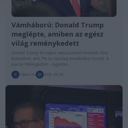
Vámháború: Donald Trump
meglépte, amiben az egész
világ reménykedett
Donald Trump 90 napos vámszünetet hirdetett Kína
kivételével, ami 7%-os Nasdaq-emelkedést hozott. A
piacok fellélegeztek – egyelőre.
10perc.hu
2025. 04. 09.