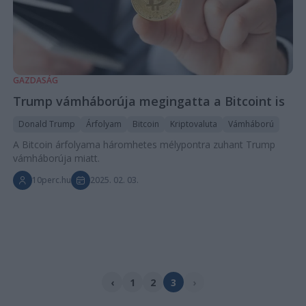
GAZDASÁG
Trump vámháborúja megingatta a Bitcoint is
Donald Trump
Árfolyam
Bitcoin
Kriptovaluta
Vámháború
A Bitcoin árfolyama háromhetes mélypontra zuhant Trump
vámháborúja miatt.
10perc.hu
2025. 02. 03.
‹
1
2
3
›