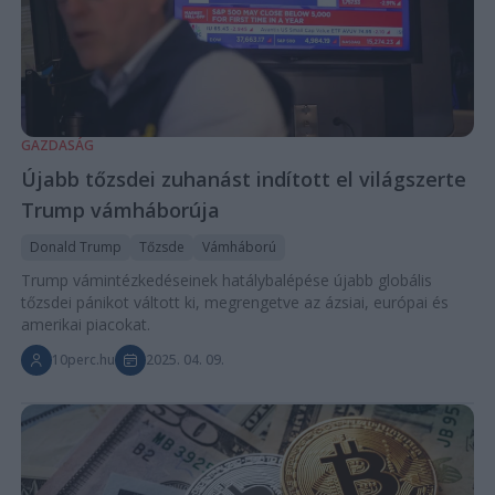
GAZDASÁG
Újabb tőzsdei zuhanást indított el világszerte
Trump vámháborúja
Donald Trump
Tőzsde
Vámháború
Trump vámintézkedéseinek hatálybalépése újabb globális
tőzsdei pánikot váltott ki, megrengetve az ázsiai, európai és
amerikai piacokat.
10perc.hu
2025. 04. 09.