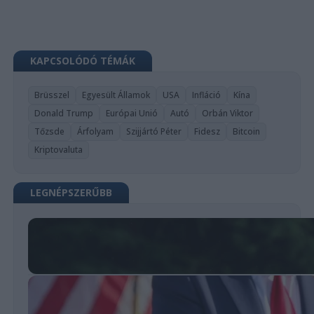
KAPCSOLÓDÓ TÉMÁK
Brüsszel
Egyesült Államok
USA
Infláció
Kína
Donald Trump
Európai Unió
Autó
Orbán Viktor
Tőzsde
Árfolyam
Szijjártó Péter
Fidesz
Bitcoin
Kriptovaluta
LEGNÉPSZERŰBB