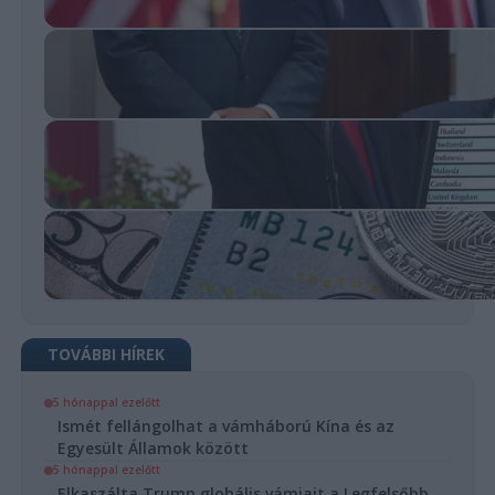
TOVÁBBI HÍREK
5 hónappal ezelőtt
Ismét fellángolhat a vámháború Kína és az
Egyesült Államok között
5 hónappal ezelőtt
Elkaszálta Trump globális vámjait a Legfelsőbb