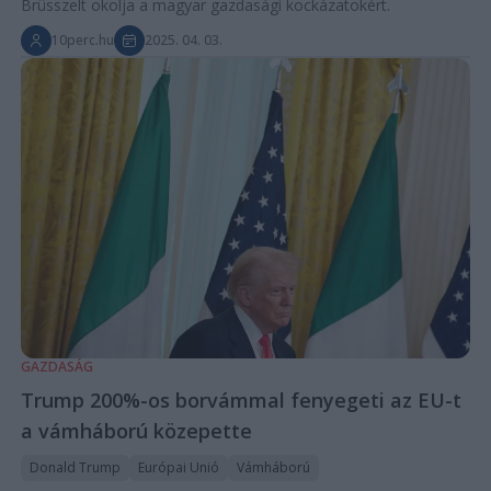
Brüsszelt okolja a magyar gazdasági kockázatokért.
10perc.hu
2025. 04. 03.
GAZDASÁG
Trump 200%-os borvámmal fenyegeti az EU-t
a vámháború közepette
Donald Trump
Európai Unió
Vámháború