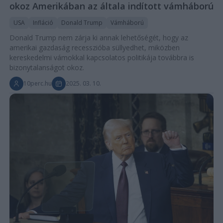
okoz Amerikában az általa indított vámháború
USA
Infláció
Donald Trump
Vámháború
Donald Trump nem zárja ki annak lehetőségét, hogy az
amerikai gazdaság recesszióba süllyedhet, miközben
kereskedelmi vámokkal kapcsolatos politikája továbbra is
bizonytalanságot okoz.
10perc.hu
2025. 03. 10.