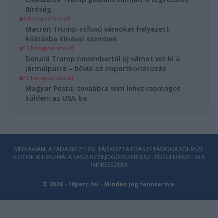
Bíróság
8 hónappal ezelőtt
Macron Trump-stílusú vámokat helyezett
kilátásba Kínával szemben
10 hónappal ezelőtt
Donald Trump novembertől új vámot vet ki a
járműiparra – bővül az importkorlátozás
10 hónappal ezelőtt
Magyar Posta: továbbra sem lehet csomagot
küldeni az USA-ba
MÉDIAAJÁNLAT
ADATKEZELÉSI TÁJÉKOZTATÓ
ÁSZF
TÁMOGATÓI ÁSZF
COOKIE-K HASZNÁLATA
SZERZŐI JOGOK
SZERKESZTŐSÉGI IRÁNYELVEK
IMPRESSZUM
© 2026 - 10perc.hu - Minden Jog fenntartva.