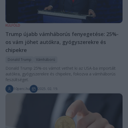
KÜLFÖLD
Trump újabb vámháborús fenyegetése: 25%-
os vám jöhet autókra, gyógyszerekre és
chipekre
Donald Trump
Vámháború
Donald Trump 25%-os vámot vethet ki az USA-ba importált
autókra, gyógyszerekre és chipekre, fokozva a vámháborús
feszültséget.
10perc.hu
2025. 02. 19.