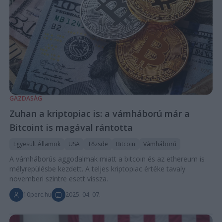
GAZDASÁG
Zuhan a kriptopiac is: a vámháború már a
Bitcoint is magával rántotta
Egyesült Államok
USA
Tőzsde
Bitcoin
Vámháború
A vámháborús aggodalmak miatt a bitcoin és az ethereum is
mélyrepülésbe kezdett. A teljes kriptopiac értéke tavaly
novemberi szintre esett vissza.
10perc.hu
2025. 04. 07.