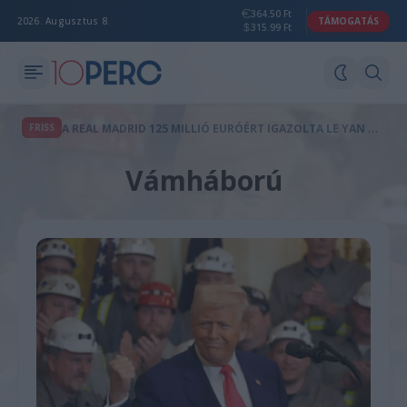
364.50 Ft
2026. Augusztus 8.
TÁMOGATÁS
315.99 Ft
A
REAL MADRID 125 MILLIÓ EURÓÉRT IGAZOLTA LE YAN DIOMANDÉT - Ő LENNE A KLUB VÁLASZA LAMINE YAMALRA?
FRISS
Vámháború