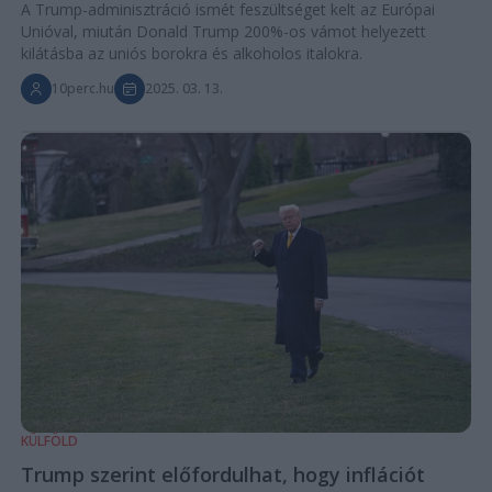
A Trump-adminisztráció ismét feszültséget kelt az Európai
Unióval, miután Donald Trump 200%-os vámot helyezett
kilátásba az uniós borokra és alkoholos italokra.
10perc.hu
2025. 03. 13.
KÜLFÖLD
Trump szerint előfordulhat, hogy inflációt