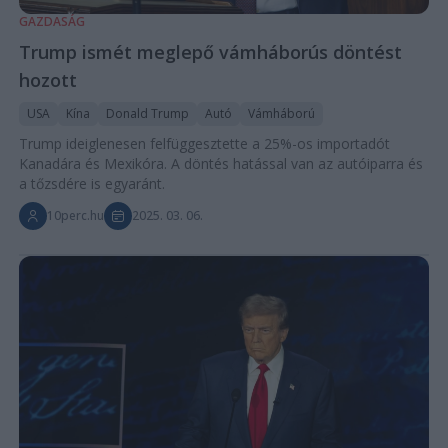
GAZDASÁG
Trump ismét meglepő vámháborús döntést
hozott
USA
Kína
Donald Trump
Autó
Vámháború
Trump ideiglenesen felfüggesztette a 25%-os importadót
Kanadára és Mexikóra. A döntés hatással van az autóiparra és
a tőzsdére is egyaránt.
10perc.hu
2025. 03. 06.