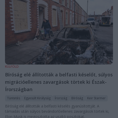
KÜLFÖLD
Bíróság elé állították a belfasti késelőt, súlyos
migrációellenes zavargások törtek ki Észak-
Írországban
Tüntetés
Egyesült Királyság
Írország
Bíróság
Keir Starmer
Bíróság elé állították a belfasti késelés gyanúsítottját. A
támadás után súlyos bevándorlóellenes zavargások törtek ki,
Elon Musk is megosztotta az uszító posztokat.