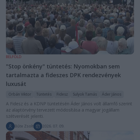
BELFÖLD
"Stop önkény" tüntetés: Nyomokban sem
tartalmazta a fideszes DPK rendezvények
luxusát
Orbán Viktor
Tüntetés
Fidesz
Sulyok Tamás
Áder János
A Fidesz és a KDNP tüntetésén Áder János volt államfő szerint
az alaptörvény tervezett módosítása a magyar jogállam
szétverését jelenti.
Bűte Zsolt
2026. 07. 09.