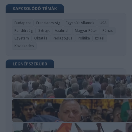
KAPCSOLÓDÓ TÉMÁK
Budapest
Franciaország
Egyesült Államok
USA
Rendőrség
Sztrájk
Azahriah
Magyar Péter
Párizs
Egyetem
Oktatás
Pedagógus
Politika
Izrael
Közlekedés
LEGNÉPSZERŰBB