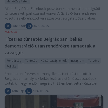
Márki-Zay Péter
Márki-Zay Péter Facebook-posztban kommentálta a belgrádi
tüntetéseket, párhuzamot vonva Vučić és Orbán rendszere
között, és előrehozott választásokat sürgetett Szerbiában.
Bűte Zsolt
2026. 05. 25.
KÜLFÖLD
Tízezres tüntetés Belgrádban: békés
demonstráció után rendőrökre támadtak a
zavargók
Rendőrség
Tüntetés
Köztársasági elnök
Instagram
Törvény
Politika
Szombaton tízezres kormányellenes tüntetést tartottak
Belgrádban, amelynek békés lezárása után összecsapások
törtek ki – egy rendőr megsérült, 23 embert vettek őrizetbe.
Tóth Hajni
2026. 05. 24.