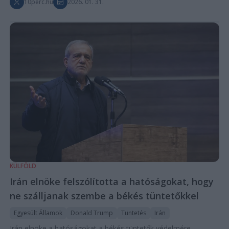
10perc.hu
2026. 01. 31.
KÜLFÖLD
Irán elnöke felszólította a hatóságokat, hogy
ne szálljanak szembe a békés tüntetőkkel
Egyesült Államok
Donald Trump
Tüntetés
Irán
Irán elnöke a hatóságokat a békés tüntetők védelmére