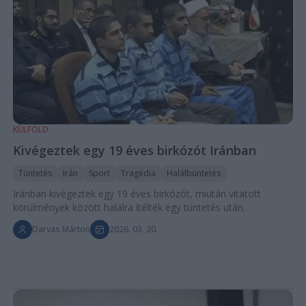
KÜLFÖLD
Kivégeztek egy 19 éves birkózót Iránban
Tüntetés
Irán
Sport
Tragédia
Halálbüntetés
Iránban kivégeztek egy 19 éves birkózót, miután vitatott
körülmények között halálra ítélték egy tüntetés után.
Darvas Márton
2026. 03. 20.