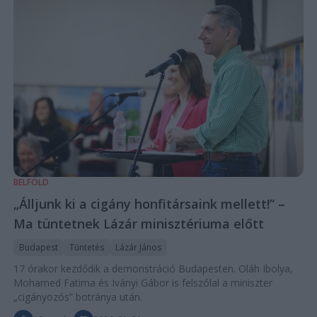
BELFÖLD
„Álljunk ki a cigány honfitársaink mellett!” –
Ma tüntetnek Lázár minisztériuma előtt
Budapest
Tüntetés
Lázár János
17 órakor kezdődik a demonstráció Budapesten. Oláh Ibolya,
Mohamed Fatima és Iványi Gábor is felszólal a miniszter
„cigányozós” botránya után.