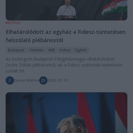
BELFÖLD
Elhatárolódott az egyház a Fidesz-tüntetésen
felszólaló plébánostól
Budapest
Tüntetés
NER
Fidesz
Egyház
Az Esztergom-Budapesti Főegyházmegye elhatárolódott
Osztie Zoltán plébánostól, aki a Fidesz csütörtöki tüntetésén
szólalt fel.
Darvas Márton
2026. 07. 10.