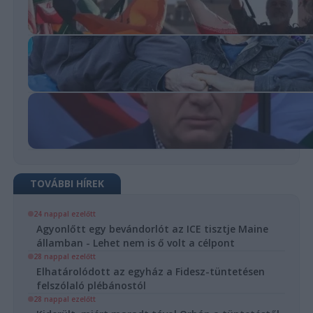
TOVÁBBI HÍREK
24 nappal ezelőtt
Agyonlőtt egy bevándorlót az ICE tisztje Maine
államban - Lehet nem is ő volt a célpont
28 nappal ezelőtt
Elhatárolódott az egyház a Fidesz-tüntetésen
felszólaló plébánostól
28 nappal ezelőtt