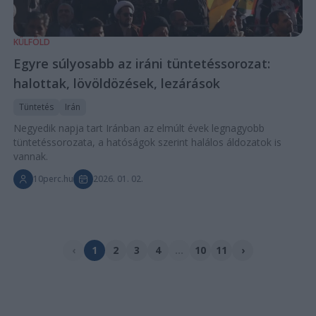
KÜLFÖLD
Egyre súlyosabb az iráni tüntetéssorozat:
halottak, lövöldözések, lezárások
Tüntetés
Irán
Negyedik napja tart Iránban az elmúlt évek legnagyobb
tüntetéssorozata, a hatóságok szerint halálos áldozatok is
vannak.
10perc.hu
2026. 01. 02.
‹
1
2
3
4
...
10
11
›