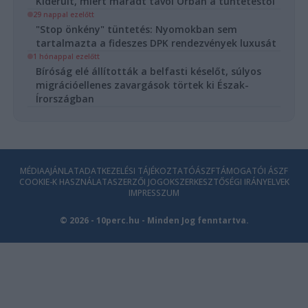
Kiderült, miért maradt távol Orbán a tüntetéstől
29 nappal ezelőtt
"Stop önkény" tüntetés: Nyomokban sem
tartalmazta a fideszes DPK rendezvények luxusát
1 hónappal ezelőtt
Bíróság elé állították a belfasti késelőt, súlyos
migrációellenes zavargások törtek ki Észak-
Írországban
MÉDIAAJÁNLAT
ADATKEZELÉSI TÁJÉKOZTATÓ
ÁSZF
TÁMOGATÓI ÁSZF
COOKIE-K HASZNÁLATA
SZERZŐI JOGOK
SZERKESZTŐSÉGI IRÁNYELVEK
IMPRESSZUM
© 2026 - 10perc.hu - Minden Jog fenntartva.