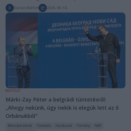
Darvas Márton
2026. 06. 10.
BELFÖLD
Márki-Zay Péter a belgrádi tüntetésről:
„Ahogy nekünk, úgy nekik is elegük lett az ő
Orbánukból"
Miniszterelnök
Tüntetés
Facebook
Törvény
NER