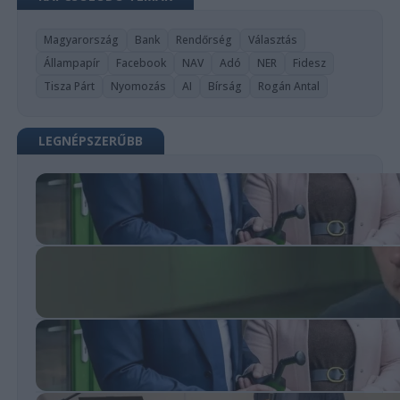
Magyarország
Bank
Rendőrség
Választás
Állampapír
Facebook
NAV
Adó
NER
Fidesz
Tisza Párt
Nyomozás
AI
Bírság
Rogán Antal
LEGNÉPSZERŰBB