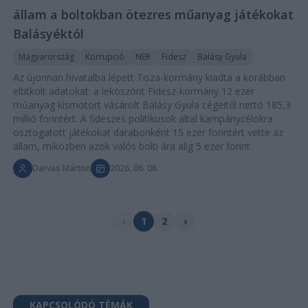
állam a boltokban ötezres műanyag játékokat
Balásyéktól
Magyarország
Korrupció
NER
Fidesz
Balásy Gyula
Az újonnan hivatalba lépett Tisza-kormány kiadta a korábban
eltitkolt adatokat: a leköszönt Fidesz-kormány 12 ezer
műanyag kismotort vásárolt Balásy Gyula cégeitől nettó 185,3
millió forintért. A fideszes politikusok által kampánycélokra
osztogatott játékokat darabonként 15 ezer forintért vette az
állam, miközben azok valós bolti ára alig 5 ezer forint.
Darvas Márton
2026. 06. 08.
‹
1
2
›
KAPCSOLÓDÓ TÉMÁK