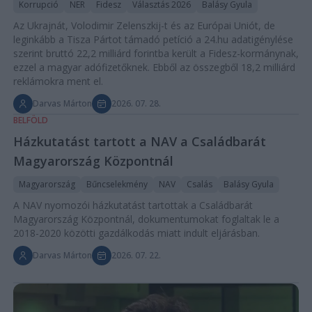
Korrupció
NER
Fidesz
Választás 2026
Balásy Gyula
Az Ukrajnát, Volodimir Zelenszkij-t és az Európai Uniót, de
leginkább a Tisza Pártot támadó petíció a 24.hu adatigénylése
szerint bruttó 22,2 milliárd forintba került a Fidesz-kormánynak,
ezzel a magyar adófizetőknek. Ebből az összegből 18,2 milliárd
reklámokra ment el.
Darvas Márton
2026. 07. 28.
BELFÖLD
Házkutatást tartott a NAV a Családbarát
Magyarország Központnál
Magyarország
Bűncselekmény
NAV
Csalás
Balásy Gyula
A NAV nyomozói házkutatást tartottak a Családbarát
Magyarország Központnál, dokumentumokat foglaltak le a
2018-2020 közötti gazdálkodás miatt indult eljárásban.
Darvas Márton
2026. 07. 22.