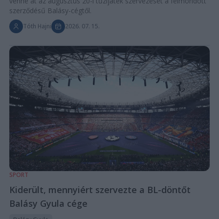
venné át az augusztus 20-i tűzijáték szervezését a felmondott
szerződésű Balásy-cégtől.
Tóth Hajni
2026. 07. 15.
SPORT
Kiderült, mennyiért szervezte a BL-döntőt
Balásy Gyula cége