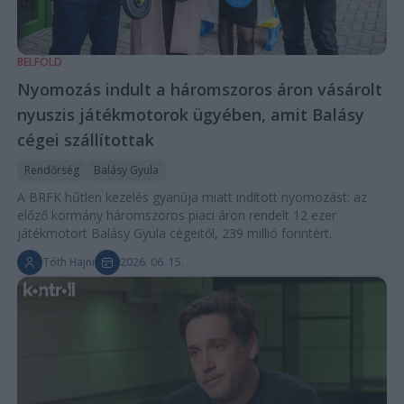
BELFÖLD
Nyomozás indult a háromszoros áron vásárolt
nyuszis játékmotorok ügyében, amit Balásy
cégei szállítottak
Rendőrség
Balásy Gyula
A BRFK hűtlen kezelés gyanúja miatt indított nyomozást: az
előző kormány háromszoros piaci áron rendelt 12 ezer
játékmotort Balásy Gyula cégeitől, 239 millió forintért.
Tóth Hajni
2026. 06. 15.