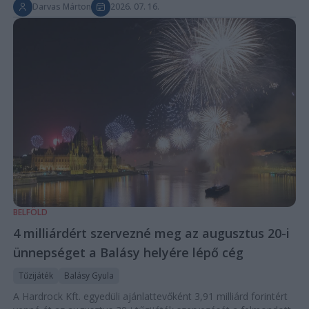
Darvas Márton
2026. 07. 16.
BELFÖLD
4 milliárdért szervezné meg az augusztus 20-i
ünnepséget a Balásy helyére lépő cég
Tűzijáték
Balásy Gyula
A Hardrock Kft. egyedüli ajánlattevőként 3,91 milliárd forintért