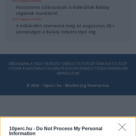
22 nappal ezelőtt
Húszszoros túlárazások is kiderültek Balásy
cégeinek munkáiról
23 nappal ezelőtt
4 milliárdért szervezné meg az augusztus 20-i
ünnepséget a Balásy helyére lépő cég
MÉDIAAJÁNLAT
ADATKEZELÉSI TÁJÉKOZTATÓ
ÁSZF
TÁMOGATÓI ÁSZF
COOKIE-K HASZNÁLATA
SZERZŐI JOGOK
SZERKESZTŐSÉGI IRÁNYELVEK
IMPRESSZUM
© 2026 - 10perc.hu - Minden Jog fenntartva.
10perc.hu -
Do Not Process My Personal
Information