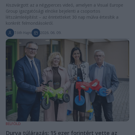
Kiszivárgott az a négyperces videó, amelyen a Visual Europe
Group igazgatósági elnöke bejelenti a csoportos
létszámleépítést – az érintetteket 30 nap múlva értesítik a
konkrét felmondásokról.
Tóth Hajni
2026. 06. 09.
BELFÖLD
Durva túlárazás: 15 ezer forintért vette az