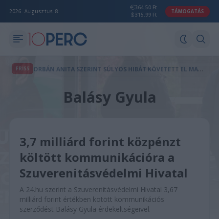
364.50 Ft
2026. Augusztus 8.
TÁMOGATÁS
315.99 Ft
O
RBÁN ANITA SZERINT SÚLYOS HIBÁT KÖVETETT EL MAGYARORSZÁG
FRISS
Balásy Gyula
3,7 milliárd forint közpénzt
költött kommunikációra a
Szuverenitásvédelmi Hivatal
A 24.hu szerint a Szuverenitásvédelmi Hivatal 3,67
milliárd forint értékben kötött kommunikációs
szerződést Balásy Gyula érdekeltségeivel.