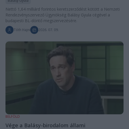
Balásy Gyula
Nettó 1,64 milliárd forintos keretszerződést kötött a Nemzeti
Rendezvényszervező Ügynökség Balásy Gyula cégével a
budapesti BL-döntő megszervezésére.
Tóth Hajni
2026. 07. 09.
BELFÖLD
Vége a Balásy-birodalom állami