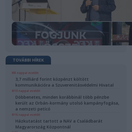
TOVÁBBI HÍREK
8 nappal ezelőtt
3,7 milliárd forint közpénzt költött
kommunikációra a Szuverenitásvédelmi Hivatal
10 nappal ezelőtt
Döbbenetes, minden korábbinál több pénzbe
került az Orbán-kormány utolsó kampányfogása,
a nemzeti petícó
16 nappal ezelőtt
Házkutatást tartott a NAV a Családbarát
Magyarország Központnál