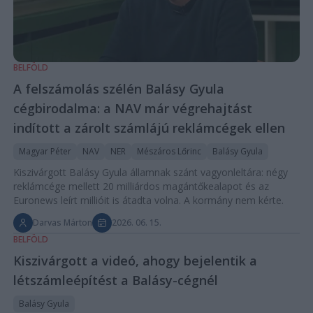
BELFÖLD
A felszámolás szélén Balásy Gyula
cégbirodalma: a NAV már végrehajtást
indított a zárolt számlájú reklámcégek ellen
Magyar Péter
NAV
NER
Mészáros Lőrinc
Balásy Gyula
Kiszivárgott Balásy Gyula államnak szánt vagyonleltára: négy
reklámcége mellett 20 milliárdos magántőkealapot és az
Euronews leírt millióit is átadta volna. A kormány nem kérte.
Darvas Márton
2026. 06. 15.
BELFÖLD
Kiszivárgott a videó, ahogy bejelentik a
létszámleépítést a Balásy-cégnél
Balásy Gyula