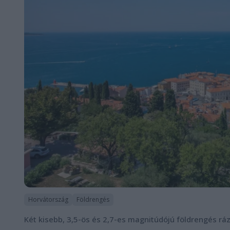
Horvátország
Földrengés
Két kisebb, 3,5-ös és 2,7-es magnitúdójú földrengés r