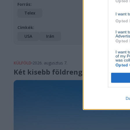
Opted 
Forrás:
Telex
I want t
Opted 
Címkék:
I want 
USA
Irán
Advertis
Opted 
I want t
of my P
was col
KÜLFÖLD
2026. augusztus 7.
Opted 
Két kisebb földrengés rázta meg 
Da