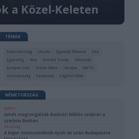
ok a Közel-Keleten
TÉMÁK
Franciaország
Utazás
Egyesült Államok
USA
Egészség
Kína
Donald Trump
Választás
Európai Unió
Orbán Viktor
Ukrajna
NATO
Oroszország
Facebook
Szijjártó Péter
NÉMETORSZÁG
Külföld
Ismét megrongálták Radnóti Miklós szobrát a
szerbiai Borban
Gazdaság
A bajor miniszterelnök nyolc év után Budapestre
látogatott