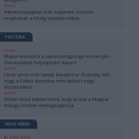
Külföld
Németországban már majdnem tízezren
meghaltak a hőség következtében
POLITIKA
Kultúra
Majka lemondta a sepsiszentgyörgyi koncertjét -
Életveszélyes fenyegetést kapott
Belföld
Lázár János már tavaly bevallotta: Őrültség volt,
hogy a Fidesz-kormány nem épített nagy
víztározókat
Belföld
Orbán Anita bejelentette, hogy ki lesz a Magyar
Külügyi Intézet vezérigazgatója
FRISS HÍREK
1 órával ezelőtt