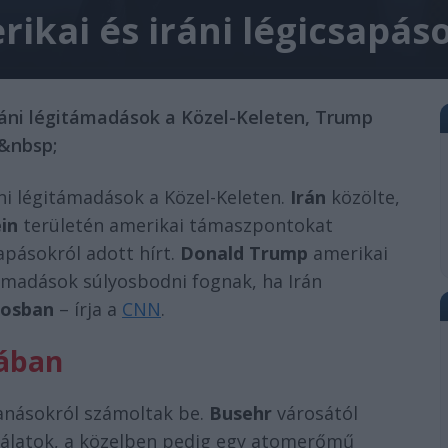
ikai és iráni légicsapás
ráni légitámadások a Közel-Keleten, Trump
.&nbsp;
ni légitámadások a Közel-Keleten.
Irán
közölte,
in
területén amerikai támaszpontokat
apásokról adott hírt.
Donald Trump
amerikai
támadások súlyosbodni fognak, ha Irán
rosban
– írja a
CNN
.
sában
anásokról számoltak be.
Busehr
városától
alálatok, a közelben pedig egy atomerőmű