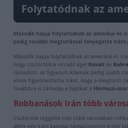
Folytatódnak az amer
Második napja folytatódnak az amerikai és i
pedig további megtorlással fenyegette Iránt
Második napja folytatódnak az amerikai és irá
hogy csütörtökre virradó éjjel
Kuvait
és
Bahre
támadott, az Egyesült Államok pedig újabb cs
elnök figyelmeztette Iránt, hogy a megtorló 
továbbra is támadja a hajókat a
Hormuzi-szo
Robbanások Irán több váro
Csütörtök reggelre Irán több városában robb
délre egy iráni katonai támaszpontot értek t