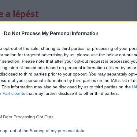
 a lépést
vezte a Hormuzi-szorosban lévő hajók
 -
Do Not Process My Personal Information
országban, a folyamatban lévő NATO-
fejezve ki amiatt, hogy a Hormuzi-szoros
to opt-out of the sale, sharing to third parties, or processing of your per
formation for targeted advertising by us, please use the below opt-out s
r selection. Please note that after your opt-out request is processed y
eing interest-based ads based on personal information utilized by us or
hogy vége az iráni tűzszünetnek, majd nem
disclosed to third parties prior to your opt-out. You may separately opt-
tni Iránt, ami arra utal, hogy a felek közötti
losure of your personal information by third parties on the IAB’s list of
. This information may also be disclosed by us to third parties on the
IA
íg a Hormuzi-szoros térségében folytatódnak a
Participants
that may further disclose it to other third parties.
l Data Processing Opt Outs
o opt-out of the Sharing of my personal data.