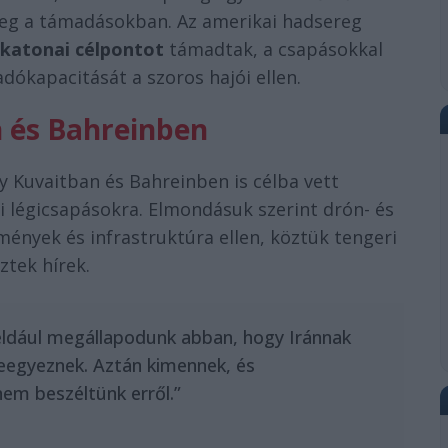
meg a támadásokban. Az amerikai hadsereg
i katonai célpontot
támadtak, a csapásokkal
adókapacitását a szoros hajói ellen.
n és Bahreinben
y Kuvaitban és Bahreinben is célba vett
i légicsapásokra. Elmondásuk szerint drón- és
mények és infrastruktúra ellen, köztük tengeri
ztek hírek.
éldául megállapodunk abban, hogy Iránnak
eegyeznek. Aztán kimennek, és
em beszéltünk erről.”