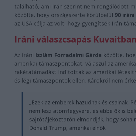
található, ami Irán szerint nem rongálódott 
közölte, hogy országszerte körülbelül
90 irán
az USA célja az volt, hogy gyengítsék Irán tám
Iráni válaszcsapás Kuvaitba
Az iráni
Iszlám Forradalmi Gárda
közölte, hog
amerikai támaszpontokat, válaszul az amerika
rakétatámadást indítottak az amerikai létesít
és légi támaszpontok ellen. Károkról nem érke
„Ezek az emberek hazudnak és csalnak. P
nem lesz atomfegyvere, és ebbe ők is bel
sajtótájékoztatón elmondják, hogy soha n
Donald Trump, amerikai elnök