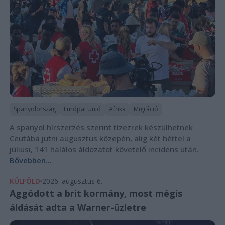
Spanyolország
Európai Unió
Afrika
Migráció
A spanyol hírszerzés szerint tízezrek készülhetnek
Ceutába jutni augusztus közepén, alig két héttel a
júliusi, 141 halálos áldozatot követelő incidens után.
Bővebben...
KÜLFÖLD
2026. augusztus 6.
Aggódott a brit kormány, most mégis
áldását adta a Warner-üzletre