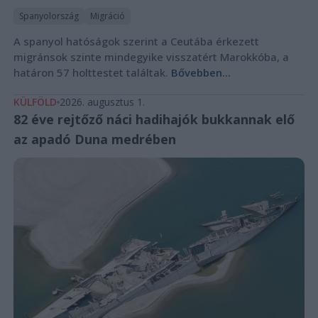
Spanyolország
Migráció
A spanyol hatóságok szerint a Ceutába érkezett
migránsok szinte mindegyike visszatért Marokkóba, a
határon 57 holttestet találtak.
Bővebben...
KÜLFÖLD
2026. augusztus 1.
82 éve rejtőző náci hadihajók bukkannak elő
az apadó Duna medrében