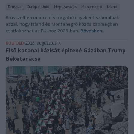
Brüsszel
Európai Unió
Népszavazás
Montenegró
Izland
Brüsszelben már reális forgatókönyvként számolnak
azzal, hogy Izland és Montenegró közös csomagban
csatlakozhat az EU-hoz 2028-ban.
Bővebben...
KÜLFÖLD
2026. augusztus 7.
Első katonai bázisát építené Gázában Trump
Béketanácsa