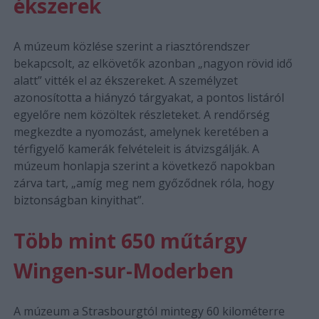
ékszerek
A múzeum közlése szerint a riasztórendszer
bekapcsolt, az elkövetők azonban „nagyon rövid idő
alatt” vitték el az ékszereket. A személyzet
azonosította a hiányzó tárgyakat, a pontos listáról
egyelőre nem közöltek részleteket. A rendőrség
megkezdte a nyomozást, amelynek keretében a
térfigyelő kamerák felvételeit is átvizsgálják. A
múzeum honlapja szerint a következő napokban
zárva tart, „amíg meg nem győződnek róla, hogy
biztonságban kinyithat”.
Több mint 650 műtárgy
Wingen-sur-Moderben
A múzeum a Strasbourgtól mintegy 60 kilométerre