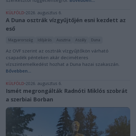
KÜLFÖLD
2026. augusztus 6.
A Duna osztrák vízgyűjtőjén esni kezdett az
eső
Magyarország
Időjárás
Ausztria
Aszály
Duna
Az OVF szerint az osztrák vízgyűjtőkön várható
csapadék pénteken akár deciméteres
vízszintemelkedést hozhat a Duna hazai szakaszán.
Bővebben...
KÜLFÖLD
2026. augusztus 6.
Ismét megrongálták Radnóti Miklós szobrát
a szerbiai Borban