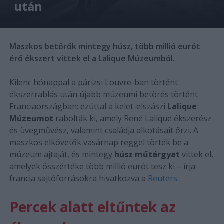
után
Maszkos betörők mintegy húsz, több millió eurót
érő ékszert vittek el a Lalique Múzeumból.
Kilenc hónappal a párizsi Louvre-ban történt
ékszerrablás után újabb múzeumi betörés történt
Franciaországban: ezúttal a kelet-elszászi
Lalique
Múzeumot
rabolták ki, amely René Lalique ékszerész
és üvegművész, valamint családja alkotásait őrzi. A
maszkos elkövetők vasárnap reggel törték be a
múzeum ajtaját, és mintegy
húsz műtárgyat
vittek el,
amelyek összértéke több millió eurót tesz ki – írja
francia sajtóforrásokra hivatkozva a
Reuters
.
Percek alatt eltűntek az