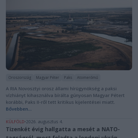
Oroszország
Magyar Péter
Paks
Atomerőmű
A RIA Novosztyi orosz állami hírügynökség a paksi
vízhiányt kihasználva bírálta gúnyosan Magyar Pétert
korábbi, Paks II-ről tett kritikus kijelentései miatt.
Bővebben...
KÜLFÖLD
2026. augusztus 4.
Tizenkét évig hallgatta a mesét a NATO-
tagságról, most feladta a londoni ukrán