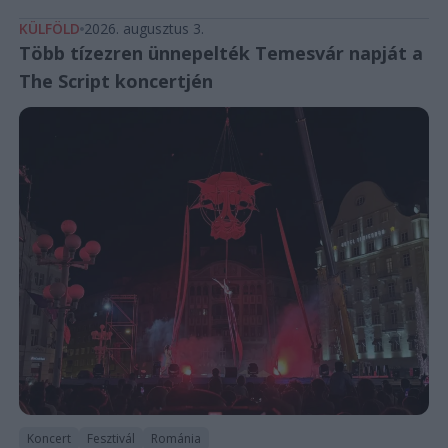
KÜLFÖLD
2026. augusztus 3.
Több tízezren ünnepelték Temesvár napját a
The Script koncertjén
Koncert
Fesztivál
Románia