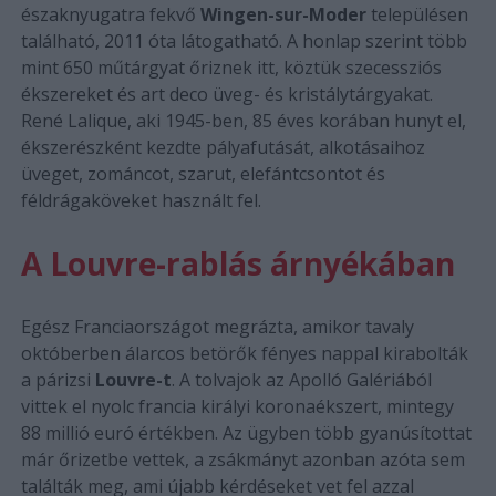
északnyugatra fekvő
Wingen-sur-Moder
településen
található, 2011 óta látogatható. A honlap szerint több
mint 650 műtárgyat őriznek itt, köztük szecessziós
ékszereket és art deco üveg- és kristálytárgyakat.
René Lalique, aki 1945-ben, 85 éves korában hunyt el,
ékszerészként kezdte pályafutását, alkotásaihoz
üveget, zománcot, szarut, elefántcsontot és
féldrágaköveket használt fel.
A Louvre-rablás árnyékában
Egész Franciaországot megrázta, amikor tavaly
októberben álarcos betörők fényes nappal kirabolták
a párizsi
Louvre-t
. A tolvajok az Apolló Galériából
vittek el nyolc francia királyi koronaékszert, mintegy
88 millió euró értékben. Az ügyben több gyanúsítottat
már őrizetbe vettek, a zsákmányt azonban azóta sem
találták meg, ami újabb kérdéseket vet fel azzal