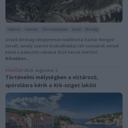
Háború
Hamász
Terrortámadás
Izrael
Bíróság
Izraeli bíróság ideiglenesen leállította Itamár Bengvír
tervét, amely szerint krokodilokkal teli vizesárok venné
körül a palesztin rabokat őrző Keciot börtönt.
Bővebben...
KÜLFÖLD
2026. augusztus 3.
Történelmi mélységben a víztározó,
spórolásra kérik a Krk-sziget lakóit