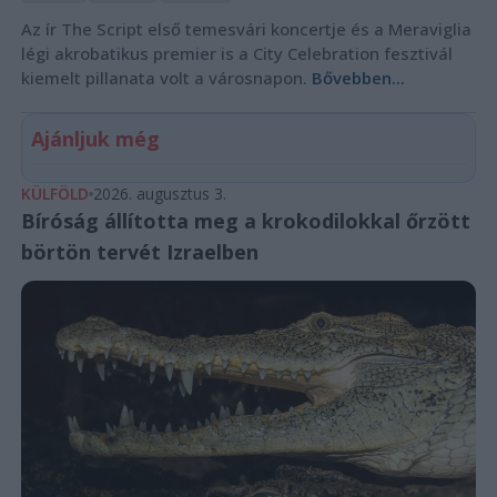
Az ír The Script első temesvári koncertje és a Meraviglia
légi akrobatikus premier is a City Celebration fesztivál
kiemelt pillanata volt a városnapon.
Bővebben...
Ajánljuk még
KÜLFÖLD
2026. augusztus 3.
Bíróság állította meg a krokodilokkal őrzött
börtön tervét Izraelben