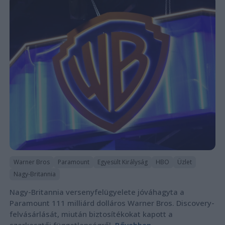
Warner Bros
Paramount
Egyesült Királyság
HBO
Üzlet
Nagy-Britannia
Nagy-Britannia versenyfelügyelete jóváhagyta a
Paramount 111 milliárd dolláros Warner Bros. Discovery-
felvásárlását, miután biztosítékokat kapott a
szerkesztői függetlenségről.
Bővebben...