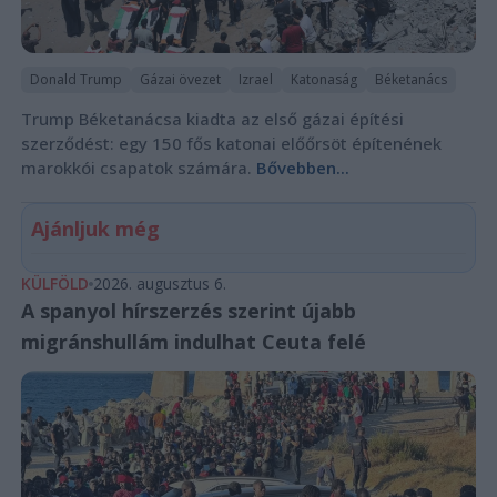
Donald Trump
Gázai övezet
Izrael
Katonaság
Béketanács
Trump Béketanácsa kiadta az első gázai építési
szerződést: egy 150 fős katonai előőrsöt építenének
marokkói csapatok számára.
Bővebben...
Ajánljuk még
KÜLFÖLD
2026. augusztus 6.
A spanyol hírszerzés szerint újabb
migránshullám indulhat Ceuta felé