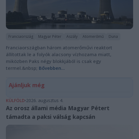
Franciaország
Magyar Péter
Aszály
Atomerőmű
Duna
Franciaországban három atomerőművi reaktort
állítottak le a folyók alacsony vízhozama miatt,
miközben Paks négy blokkjából is csak egy
termel.&nbsp;
Bővebben...
Ajánljuk még
KÜLFÖLD
2026. augusztus 4.
Az orosz állami média Magyar Pétert
támadta a paksi válság kapcsán