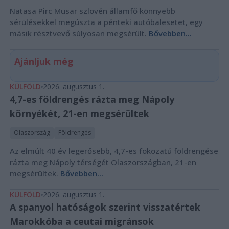
Natasa Pirc Musar szlovén államfő könnyebb
sérülésekkel megúszta a pénteki autóbalesetet, egy
másik résztvevő súlyosan megsérült.
Bővebben...
Ajánljuk még
KÜLFÖLD
2026. augusztus 1.
4,7-es földrengés rázta meg Nápoly
környékét, 21-en megsérültek
Olaszország
Földrengés
Az elmúlt 40 év legerősebb, 4,7-es fokozatú földrengése
rázta meg Nápoly térségét Olaszországban, 21-en
megsérültek.
Bővebben...
KÜLFÖLD
2026. augusztus 1.
A spanyol hatóságok szerint visszatértek
Marokkóba a ceutai migránsok