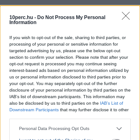
KÜLFÖLD
2026. augusztus 5.
Letartóztattak egy fegyveres férfit Trump
10perc.hu -
Do Not Process My Personal
Information
látogatása előtt Kaliforniában
If you wish to opt-out of the sale, sharing to third parties, or
processing of your personal or sensitive information for
targeted advertising by us, please use the below opt-out
section to confirm your selection. Please note that after your
opt-out request is processed you may continue seeing
interest-based ads based on personal information utilized by
us or personal information disclosed to third parties prior to
your opt-out. You may separately opt-out of the further
disclosure of your personal information by third parties on the
IAB’s list of downstream participants. This information may
also be disclosed by us to third parties on the
IAB’s List of
Downstream Participants
that may further disclose it to other
third parties.
USA
Donald Trump
Personal Data Processing Opt Outs
A hatóságok fegyverrel és lőszerekkel tartóztattak le