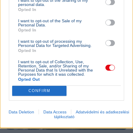
I want to opt-out of the Sharing of my
egy férfit Donald Trump kaliforniai golfklubjánál az elnök
personal data.
látogatása előtt.
Bővebben...
Opted In
I want to opt-out of the Sale of my
KÜLFÖLD
2026. augusztus 4.
Personal Data.
157 embert mentett ki a parti őrség egy égő
Opted In
bárkából a La Manche-csatornán
I want to opt-out of processing my
Personal Data for Targeted Advertising.
Opted In
I want to opt-out of Collection, Use,
Retention, Sale, and/or Sharing of my
Personal Data that Is Unrelated with the
Purposes for which it was collected.
Opted Out
CONFIRM
Data Deletion
Data Access
Adatvédelmi és adatkezelési
tájékoztató