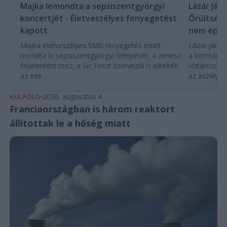
Majka lemondta a sepsiszentgyörgyi
Lázár Ján
koncertjét - Életveszélyes fenyegetést
Őrültség 
kapott
nem építe
Majka életveszélyes SMS-fenyegetés miatt
Lázár János
mondta le sepsiszentgyörgyi fellépését, a zenész
a kormány h
feljelentést tesz, a Sic Feszt szervezői is elítélték
víztározók
az ese...
az aszályhel
KÜLFÖLD
2026. augusztus 4.
Franciaországban is három reaktort
állítottak le a hőség miatt