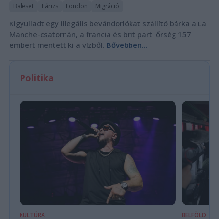
Baleset
Párizs
London
Migráció
Kigyulladt egy illegális bevándorlókat szállító bárka a La
Manche-csatornán, a francia és brit parti őrség 157
embert mentett ki a vízből.
Bővebben...
Politika
KULTÚRA
BELFÖLD