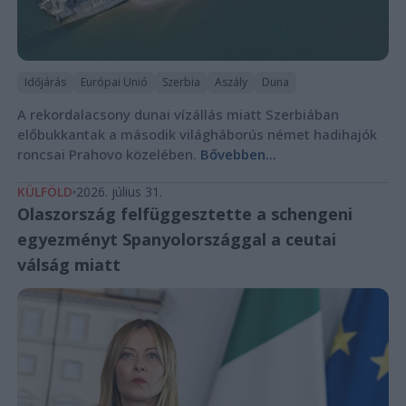
Időjárás
Európai Unió
Szerbia
Aszály
Duna
A rekordalacsony dunai vízállás miatt Szerbiában
előbukkantak a második világháborús német hadihajók
roncsai Prahovo közelében.
Bővebben...
KÜLFÖLD
2026. július 31.
Olaszország felfüggesztette a schengeni
egyezményt Spanyolországgal a ceutai
válság miatt