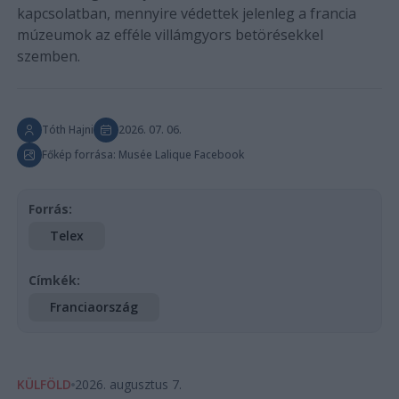
kapcsolatban, mennyire védettek jelenleg a francia
múzeumok az efféle villámgyors betörésekkel
szemben.
Tóth Hajni
2026. 07. 06.
Főkép forrása: Musée Lalique Facebook
Forrás:
Telex
Címkék:
Franciaország
KÜLFÖLD
2026. augusztus 7.