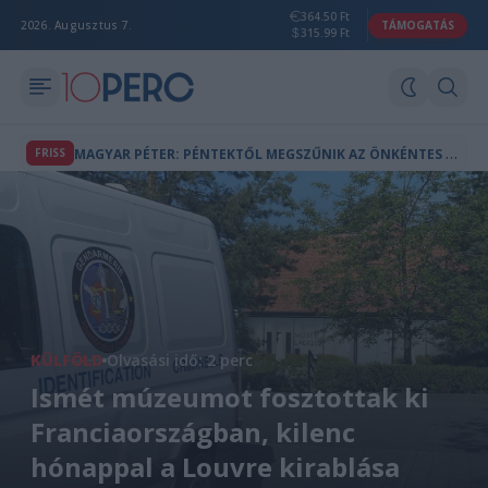
364.50 Ft
2026. Augusztus 7.
TÁMOGATÁS
315.99 Ft
M
AGYAR PÉTER: PÉNTEKTŐL MEGSZŰNIK AZ ÖNKÉNTES FOGYASZTÁSCSÖKKENTÉS, FELOLDJÁK AZ ENERGIAKORLÁTOZÁSOKAT
FRISS
KÜLFÖLD
Olvasási idő: 2 perc
Ismét múzeumot fosztottak ki
Franciaországban, kilenc
hónappal a Louvre kirablása