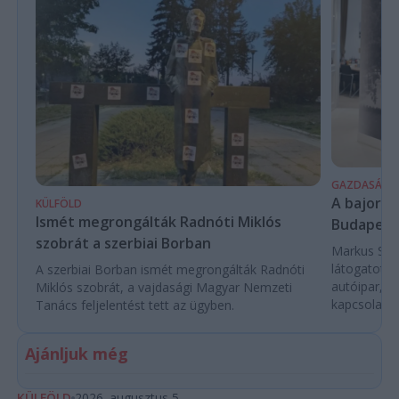
GAZDASÁG
A bajor m
KÜLFÖLD
Ismét megrongálták Radnóti Miklós
Budapest
szobrát a szerbiai Borban
Markus Söde
látogatott 
A szerbiai Borban ismét megrongálták Radnóti
autóipar, a
Miklós szobrát, a vajdasági Magyar Nemzeti
kapcsolatok 
Tanács feljelentést tett az ügyben.
Ajánljuk még
KÜLFÖLD
2026. augusztus 5.