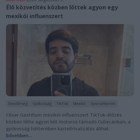
Élő közvetítés közben lőttek agyon egy
mexikói influenszert
Rendőrség
Gyilkosság
TikTok
Mexikó
Gyorsétterem
César Gastélum mexikói influenszert TikTok-élőzés
közben lőtte agyon két motoros támadó Culiacánban, a
gyilkosság hátterében kartellrivalizálás állhat.
Bővebben...