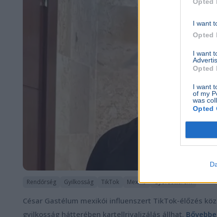
Opted 
I want t
Opted 
I want 
Advertis
Opted 
I want t
of my P
was col
Opted 
Da
Rendőrség
Gyilkosság
TikTok
Mexikó
Gyorsétterem
César Gastélum mexikói influenszert TikTok-élőzés kö
gyilkosság hátterében kartellrivalizálás állhat.
Bővebben