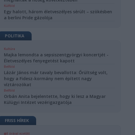
Külföld
Egy halott, három életveszélyes sérült – szökésben
a berlini Pride gázolója
POLITIKA
Kultúra
Majka lemondta a sepsiszentgyörgyi koncertjét -
Életveszélyes fenyegetést kapott
Belföld
Lázár János már tavaly bevallotta: Őrültség volt,
hogy a Fidesz-kormány nem épített nagy
víztározókat
Belföld
Orbán Anita bejelentette, hogy ki lesz a Magyar
Külügyi Intézet vezérigazgatója
FRISS HÍREK
8 órával ezelőtt