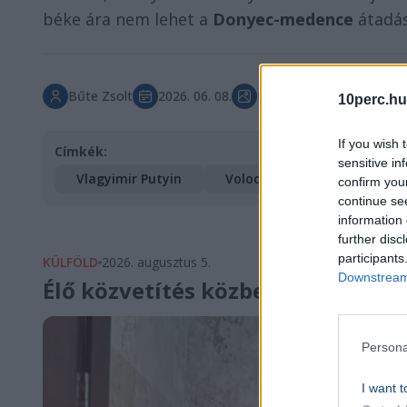
béke ára nem lehet a
Donyec-medence
átadás
Bűte Zsolt
2026. 06. 08.
Főkép forrása: Northfoto
10perc.hu
If you wish 
Címkék:
sensitive in
Vlagyimir Putyin
Volodimir Zelenszkij
confirm you
continue se
information 
further disc
participants
KÜLFÖLD
2026. augusztus 5.
Downstream 
Élő közvetítés közben lőttek agy
Persona
I want t