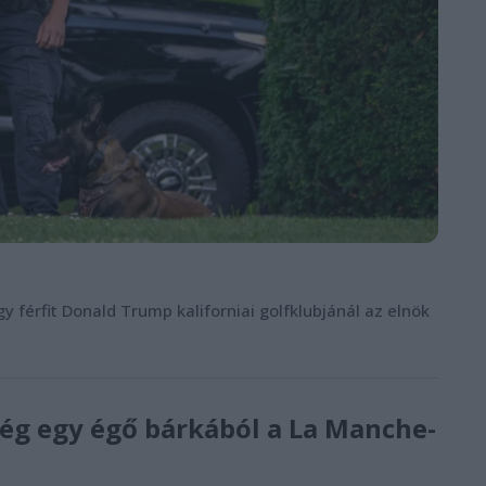
y férfit Donald Trump kaliforniai golfklubjánál az elnök
ség egy égő bárkából a La Manche-