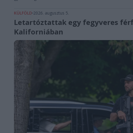
KÜLFÖLD
2026. augusztus 5.
Letartóztattak egy fegyveres fér
Kaliforniában