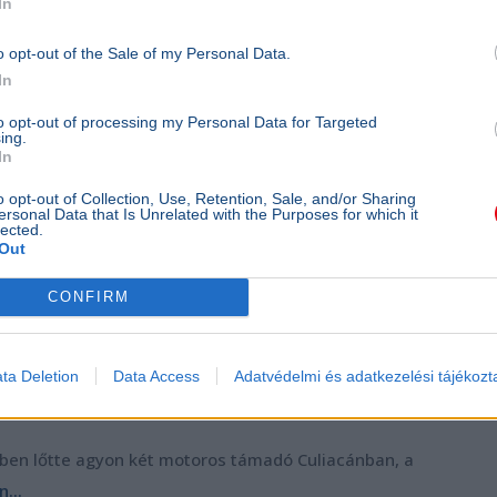
In
o opt-out of the Sale of my Personal Data.
In
to opt-out of processing my Personal Data for Targeted
ing.
In
o opt-out of Collection, Use, Retention, Sale, and/or Sharing
ersonal Data that Is Unrelated with the Purposes for which it
lected.
Out
CONFIRM
ta Deletion
Data Access
Adatvédelmi és adatkezelési tájékozt
zben lőtte agyon két motoros támadó Culiacánban, a
...