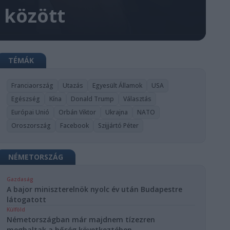
 között
TÉMÁK
Franciaország
Utazás
Egyesült Államok
USA
Egészség
Kína
Donald Trump
Választás
Európai Unió
Orbán Viktor
Ukrajna
NATO
Oroszország
Facebook
Szijjártó Péter
NÉMETORSZÁG
Gazdaság
A bajor miniszterelnök nyolc év után Budapestre
látogatott
Külföld
Németországban már majdnem tízezren
meghaltak a hőség következtében