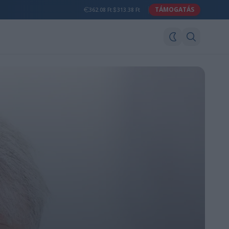
TÁMOGATÁS
362.08 Ft
313.38 Ft