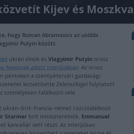
zvetít Kijev és Moszkva
tte, hogy Roman Abramovics az utóbbi
gyimir Putyin között.
kij
ukrán elnök és
Vlagyimir Putyin
orosz
ky Newsnak adott interjújában
. Az orosz
in pénteken a szentpétervári gazdasági
zenetet közvetítette Zelenszkijjel folytatott
z személyesen találkozni vele.
t ukrán–brit–francia–német csúcstalálkozó
ir Starmer
brit miniszterelnök,
Emmanuel
t kancellár vett részt. Az interjúban
dszeresen közvetített üzeneteket közte és