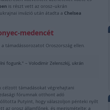
ben
is részt vett az orosz–ukrán
ukrajnai invázió után átadta a
Chelsea
 Donyec-medencét
a a támadássorozatot Oroszország ellen.
i fogunk." – Volodimir Zelenszkij, ukrán
k célzott támadásokat végrehajtani
azdasági fórumnak otthont adó
ólította Putyint, hogy válaszoljon pénteki nyílt
ott az orosz államfőnek, és megismételte: a