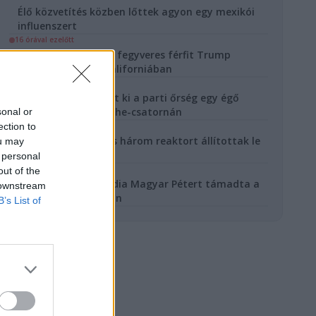
Élő közvetítés közben lőttek agyon egy mexikói
influenszert
16 órával ezelőtt
Letartóztattak egy fegyveres férfit Trump
látogatása előtt Kaliforniában
1 nappal ezelőtt
157 embert mentett ki a parti őrség egy égő
bárkából a La Manche-csatornán
sonal or
ection to
1 nappal ezelőtt
Franciaországban is három reaktort állítottak le
ou may
a hőség miatt
 personal
1 nappal ezelőtt
out of the
Az orosz állami média Magyar Pétert támadta a
 downstream
paksi válság kapcsán
B’s List of