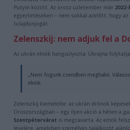
Putyin között. Az orosz üzletember már
2022-
egyeztetéseken – nem sokkal azelőtt, hogy az 
tulajdonjogát.
Zelenszkij: nem adjuk fel a
Az ukrán elnök hangsúlyozta: Ukrajna folytatj
„Nem fogunk csendben meghalni. Válaszoln
elnök
Zelenszkij kiemelelte: az ukrán drónok képese
Oroszországban – egy ilyen akció a héten a g
Szentpétervárat
is megzavarta. Az elnök felsz
levelére, amelyben személyes találkozót ajánl