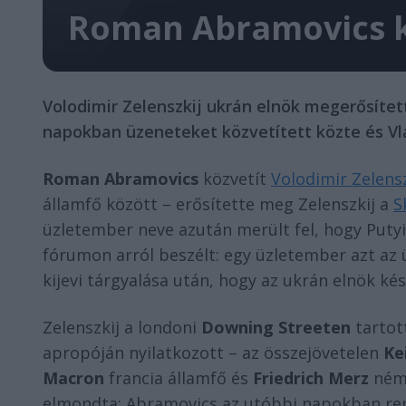
Roman Abramovics kö
Volodimir Zelenszkij ukrán elnök megerősíte
napokban üzeneteket közvetített közte és Vla
Roman Abramovics
közvetít
Volodimir Zelensz
államfő között – erősítette meg Zelenszkij a
S
üzletember neve azután merült fel, hogy Puty
fórumon arról beszélt: egy üzletember azt az ü
kijevi tárgyalása után, hogy az ukrán elnök kés
Zelenszkij a londoni
Downing Streeten
tartot
apropóján nyilatkozott – az összejövetelen
Ke
Macron
francia államfő és
Friedrich Merz
néme
elmondta: Abramovics az utóbbi napokban ren