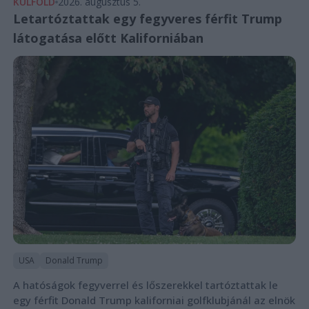
KÜLFÖLD
2026. augusztus 5.
Letartóztattak egy fegyveres férfit Trump
látogatása előtt Kaliforniában
USA
Donald Trump
A hatóságok fegyverrel és lőszerekkel tartóztattak le
egy férfit Donald Trump kaliforniai golfklubjánál az elnök