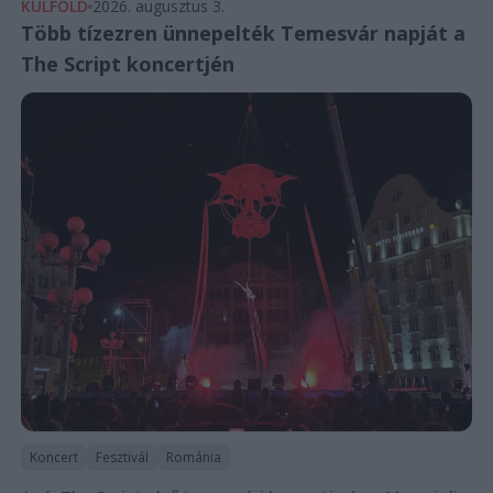
KÜLFÖLD
2026. augusztus 3.
Több tízezren ünnepelték Temesvár napját a
The Script koncertjén
Koncert
Fesztivál
Románia