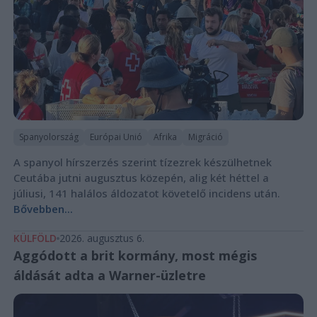
Spanyolország
Európai Unió
Afrika
Migráció
A spanyol hírszerzés szerint tízezrek készülhetnek
Ceutába jutni augusztus közepén, alig két héttel a
júliusi, 141 halálos áldozatot követelő incidens után.
Bővebben...
KÜLFÖLD
2026. augusztus 6.
Aggódott a brit kormány, most mégis
áldását adta a Warner-üzletre