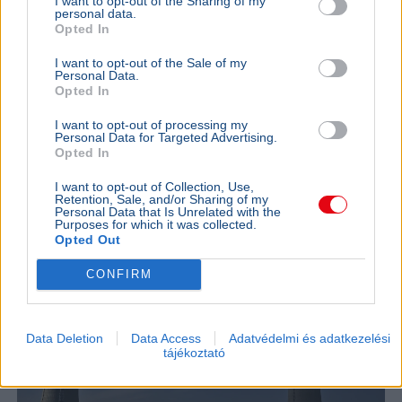
I want to opt-out of the Sharing of my
koncertjét - Életveszélyes fenyegetést
Őrültség 
personal data.
Opted In
kapott
nem építe
Majka életveszélyes SMS-fenyegetés miatt
Lázár János
I want to opt-out of the Sale of my
Personal Data.
mondta le sepsiszentgyörgyi fellépését, a zenész
a kormány h
Opted In
feljelentést tesz, a Sic Feszt szervezői is elítélték
víztározók
az ese...
az aszályhel
I want to opt-out of processing my
Personal Data for Targeted Advertising.
KÜLFÖLD
2026. augusztus 4.
Opted In
Franciaországban is három reaktort
I want to opt-out of Collection, Use,
állítottak le a hőség miatt
Retention, Sale, and/or Sharing of my
Personal Data that Is Unrelated with the
Purposes for which it was collected.
Opted Out
CONFIRM
Data Deletion
Data Access
Adatvédelmi és adatkezelési
tájékoztató