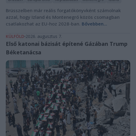
Brüsszelben már reális forgatókönyvként számolnak
azzal, hogy Izland és Montenegró közös csomagban
csatlakozhat az EU-hoz 2028-ban.
Bővebben...
KÜLFÖLD
2026. augusztus 7.
Első katonai bázisát építené Gázában Trump
Béketanácsa