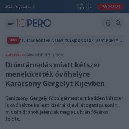
364.50 Ft
2026. Augusztus 9.
TÁMOGATÁS
315.99 Ft
F
ELHÁBORODTAK A BMW-TULAJDONOSOK, MERT PÓKEMBER-REKLÁM JELENT MEG AZ AUTÓIK FEDÉLZETI KÉPERNYŐJÉN
FRISS
KÜLFÖLD
Olvasási idő: 1 perc
Dróntámadás miatt kétszer
menekítették óvóhelyre
Karácsony Gergelyt Kijevben
Karácsony Gergely főpolgármestert kedden kétszer
is óvóhelyre kellett kísérni kijevi látogatása során,
miután drónok jelentek meg az ukrán főváros
felett.