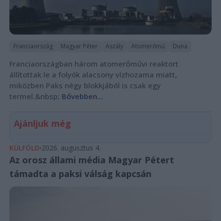
Franciaország
Magyar Péter
Aszály
Atomerőmű
Duna
Franciaországban három atomerőművi reaktort
állítottak le a folyók alacsony vízhozama miatt,
miközben Paks négy blokkjából is csak egy
termel.&nbsp;
Bővebben...
Ajánljuk még
KÜLFÖLD
2026. augusztus 4.
Az orosz állami média Magyar Pétert
támadta a paksi válság kapcsán