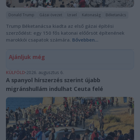
Donald Trump
Gázai övezet
Izrael
Katonaság
Béketanács
Trump Béketanácsa kiadta az első gázai építési
szerződést: egy 150 fős katonai előőrsöt építenének
marokkói csapatok számára.
Bővebben...
Ajánljuk még
KÜLFÖLD
2026. augusztus 6.
A spanyol hírszerzés szerint újabb
migránshullám indulhat Ceuta felé