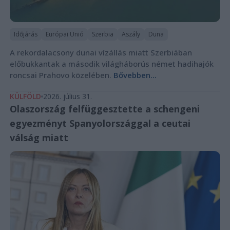
Időjárás
Európai Unió
Szerbia
Aszály
Duna
A rekordalacsony dunai vízállás miatt Szerbiában
előbukkantak a második világháborús német hadihajók
roncsai Prahovo közelében.
Bővebben...
KÜLFÖLD
2026. július 31.
Olaszország felfüggesztette a schengeni
egyezményt Spanyolországgal a ceutai
válság miatt