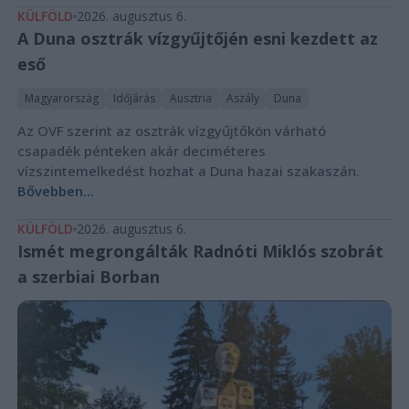
KÜLFÖLD
2026. augusztus 6.
A Duna osztrák vízgyűjtőjén esni kezdett az
eső
Magyarország
Időjárás
Ausztria
Aszály
Duna
Az OVF szerint az osztrák vízgyűjtőkön várható
csapadék pénteken akár deciméteres
vízszintemelkedést hozhat a Duna hazai szakaszán.
Bővebben...
KÜLFÖLD
2026. augusztus 6.
Ismét megrongálták Radnóti Miklós szobrát
a szerbiai Borban