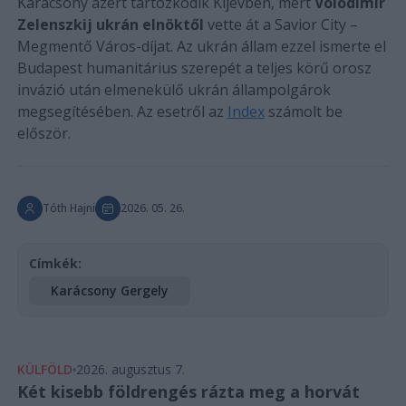
Karácsony azért tartózkodik Kijevben, mert
Volodimir
Zelenszkij ukrán elnöktől
vette át a Savior City –
Megmentő Város-díjat. Az ukrán állam ezzel ismerte el
Budapest humanitárius szerepét a teljes körű orosz
invázió után elmenekülő ukrán állampolgárok
megsegítésében. Az esetről az
Index
számolt be
először.
Tóth Hajni
2026. 05. 26.
Címkék:
Karácsony Gergely
KÜLFÖLD
2026. augusztus 7.
Két kisebb földrengés rázta meg a horvát