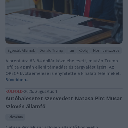
Egyesült Államok
Donald Trump
Irán
Kőolaj
Hormuzi-szoros
A brent ára 83-84 dollár közelébe esett, miután Trump
lefújta az Irán elleni támadást és tárgyalást ígért. Az
OPEC+ kvótaemelése is enyhítette a kínálati félelmeket.
Bővebben...
KÜLFÖLD
2026. augusztus 1.
Autóbalesetet szenvedett Natasa Pirc Musar
szlovén államfő
Szlovénia
Natasa Pirc Musar szlovén államfő könnyebb