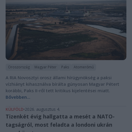
Oroszország
Magyar Péter
Paks
Atomerőmű
A RIA Novosztyi orosz állami hírügynökség a paksi
vízhiányt kihasználva bírálta gúnyosan Magyar Pétert
korábbi, Paks II-ről tett kritikus kijelentései miatt.
Bővebben...
KÜLFÖLD
2026. augusztus 4.
Tizenkét évig hallgatta a mesét a NATO-
tagságról, most feladta a londoni ukrán