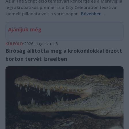
Az ír The Script első temesvári koncertje és a Meraviglia
légi akrobatikus premier is a City Celebration fesztivál
kiemelt pillanata volt a városnapon.
Bővebben...
Ajánljuk még
KÜLFÖLD
2026. augusztus 3.
Bíróság állította meg a krokodilokkal őrzött
börtön tervét Izraelben