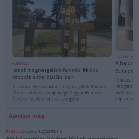
GAZDASÁG
A bajor m
KÜLFÖLD
Ismét megrongálták Radnóti Miklós
Budapest
szobrát a szerbiai Borban
Markus Söde
látogatott 
A szerbiai Borban ismét megrongálták Radnóti
autóipar, a
Miklós szobrát, a vajdasági Magyar Nemzeti
kapcsolatok 
Tanács feljelentést tett az ügyben.
Ajánljuk még
KÜLFÖLD
2026. augusztus 5.
Élő közvetítés közben lőttek agyon egy