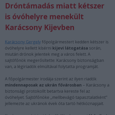
Dróntámadás miatt kétszer
is óvóhelyre menekült
Karácsony Kijevben
Karácsony Gergely
főpolgármestert kedden kétszer is
óvóhelyre kellett kísérni
kijevi látogatása
során,
miután drónok jelentek meg a város felett. A
sajtófőnök megerősítette: Karácsony biztonságban
van, a légiriadók elmúltával folytatta programját.
A főpolgármester irodája szerint az ilyen riadók
mindennaposak az ukrán fővárosban
– Karácsony a
biztonsági protokollt betartva kereste fel az
óvóhelyet. Sajtófőnöke „mellbevágó tapasztalatként"
jellemezte az ukránok évek óta tartó hétköznapjait.