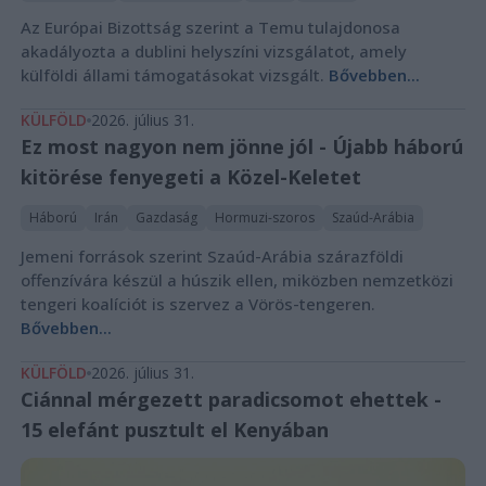
Az Európai Bizottság szerint a Temu tulajdonosa
akadályozta a dublini helyszíni vizsgálatot, amely
külföldi állami támogatásokat vizsgált.
Bővebben...
KÜLFÖLD
2026. július 31.
Ez most nagyon nem jönne jól - Újabb háború
kitörése fenyegeti a Közel-Keletet
Háború
Irán
Gazdaság
Hormuzi-szoros
Szaúd-Arábia
Jemeni források szerint Szaúd-Arábia szárazföldi
offenzívára készül a húszik ellen, miközben nemzetközi
tengeri koalíciót is szervez a Vörös-tengeren.
Bővebben...
KÜLFÖLD
2026. július 31.
Ciánnal mérgezett paradicsomot ehettek -
15 elefánt pusztult el Kenyában