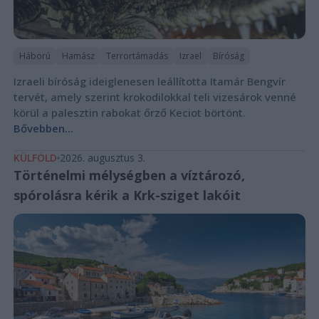
Háború
Hamász
Terrortámadás
Izrael
Bíróság
Izraeli bíróság ideiglenesen leállította Itamár Bengvír
tervét, amely szerint krokodilokkal teli vizesárok venné
körül a palesztin rabokat őrző Keciot börtönt.
Bővebben...
KÜLFÖLD
2026. augusztus 3.
Történelmi mélységben a víztározó,
spórolásra kérik a Krk-sziget lakóit