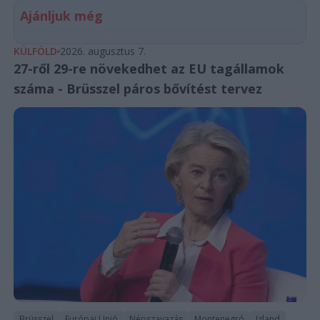
Ajánljuk még
KÜLFÖLD
2026. augusztus 7.
27-ről 29-re növekedhet az EU tagállamok
száma - Brüsszel páros bővítést tervez
Brüsszel
Európai Unió
Népszavazás
Montenegró
Izland