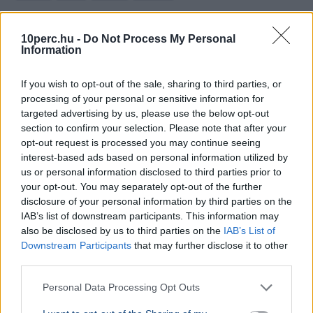
Kigyulladt egy illegális bevándorlókat szállító bárka a La
Manche-csatornán, a francia és brit parti őrség 157
10perc.hu -
Do Not Process My Personal
embert mentett ki a vízből.
Bővebben...
Information
If you wish to opt-out of the sale, sharing to third parties, or
Politika
processing of your personal or sensitive information for
targeted advertising by us, please use the below opt-out
section to confirm your selection. Please note that after your
opt-out request is processed you may continue seeing
interest-based ads based on personal information utilized by
us or personal information disclosed to third parties prior to
your opt-out. You may separately opt-out of the further
disclosure of your personal information by third parties on the
IAB’s list of downstream participants. This information may
also be disclosed by us to third parties on the
IAB’s List of
Downstream Participants
that may further disclose it to other
third parties.
Personal Data Processing Opt Outs
KULTÚRA
BELFÖLD
Majka lemondta a sepsiszentgyörgyi
Lázár Ján