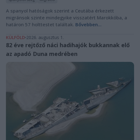
A spanyol hatóságok szerint a Ceutába érkezett
migránsok szinte mindegyike visszatért Marokkóba, a
határon 57 holttestet találtak.
Bővebben...
KÜLFÖLD
2026. augusztus 1.
82 éve rejtőző náci hadihajók bukkannak elő
az apadó Duna medrében