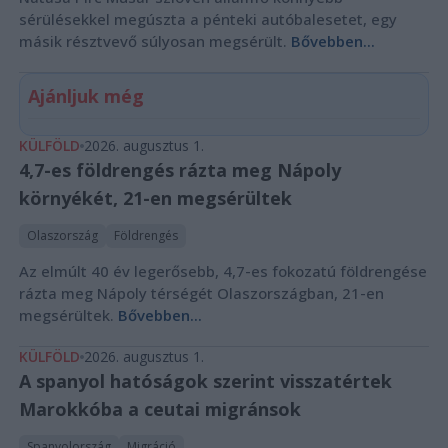
sérülésekkel megúszta a pénteki autóbalesetet, egy
másik résztvevő súlyosan megsérült.
Bővebben...
Ajánljuk még
KÜLFÖLD
2026. augusztus 1.
4,7-es földrengés rázta meg Nápoly
környékét, 21-en megsérültek
Olaszország
Földrengés
Az elmúlt 40 év legerősebb, 4,7-es fokozatú földrengése
rázta meg Nápoly térségét Olaszországban, 21-en
megsérültek.
Bővebben...
KÜLFÖLD
2026. augusztus 1.
A spanyol hatóságok szerint visszatértek
Marokkóba a ceutai migránsok
Spanyolország
Migráció