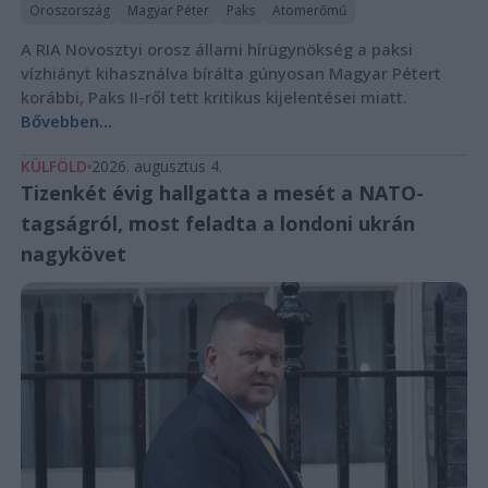
Oroszország
Magyar Péter
Paks
Atomerőmű
A RIA Novosztyi orosz állami hírügynökség a paksi
vízhiányt kihasználva bírálta gúnyosan Magyar Pétert
korábbi, Paks II-ről tett kritikus kijelentései miatt.
Bővebben...
KÜLFÖLD
2026. augusztus 4.
Tizenkét évig hallgatta a mesét a NATO-
tagságról, most feladta a londoni ukrán
nagykövet