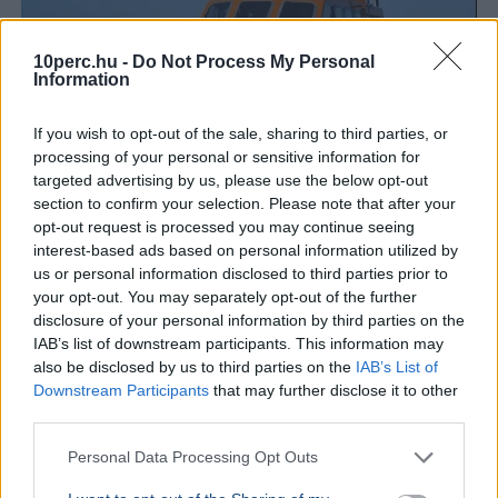
10perc.hu -
Do Not Process My Personal
Information
If you wish to opt-out of the sale, sharing to third parties, or
processing of your personal or sensitive information for
targeted advertising by us, please use the below opt-out
section to confirm your selection. Please note that after your
opt-out request is processed you may continue seeing
Baleset
Párizs
London
Migráció
interest-based ads based on personal information utilized by
us or personal information disclosed to third parties prior to
Kigyulladt egy illegális bevándorlókat szállító bárka a La
your opt-out. You may separately opt-out of the further
Manche-csatornán, a francia és brit parti őrség 157
disclosure of your personal information by third parties on the
embert mentett ki a vízből.
Bővebben...
IAB’s list of downstream participants. This information may
also be disclosed by us to third parties on the
IAB’s List of
Downstream Participants
that may further disclose it to other
Politika
third parties.
Personal Data Processing Opt Outs