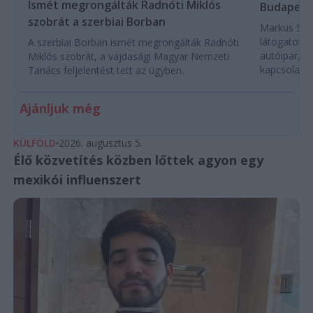
Ismét megrongálták Radnóti Miklós
Budapest
szobrát a szerbiai Borban
Markus Söde
látogatott 
A szerbiai Borban ismét megrongálták Radnóti
autóipar, a
Miklós szobrát, a vajdasági Magyar Nemzeti
kapcsolatok 
Tanács feljelentést tett az ügyben.
Ajánljuk még
KÜLFÖLD
2026. augusztus 5.
Élő közvetítés közben lőttek agyon egy
mexikói influenszert