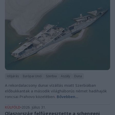
Időjárás
Európai Unió
Szerbia
Aszály
Duna
A rekordalacsony dunai vízállás miatt Szerbiában
előbukkantak a második világháborús német hadihajók
roncsai Prahovo közelében.
Bővebben...
KÜLFÖLD
2026. július 31.
Olaszország felfüggesztette a schengeni