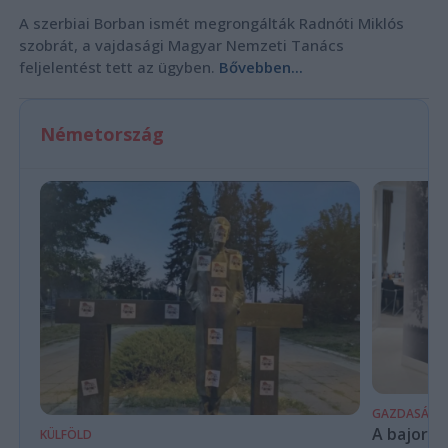
A szerbiai Borban ismét megrongálták Radnóti Miklós
szobrát, a vajdasági Magyar Nemzeti Tanács
feljelentést tett az ügyben.
Bővebben...
Németország
GAZDASÁG
A bajor m
KÜLFÖLD