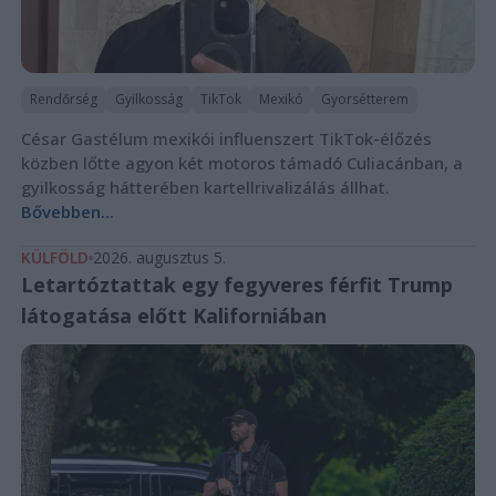
Rendőrség
Gyilkosság
TikTok
Mexikó
Gyorsétterem
César Gastélum mexikói influenszert TikTok-élőzés
közben lőtte agyon két motoros támadó Culiacánban, a
gyilkosság hátterében kartellrivalizálás állhat.
Bővebben...
KÜLFÖLD
2026. augusztus 5.
Letartóztattak egy fegyveres férfit Trump
látogatása előtt Kaliforniában