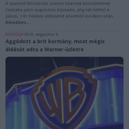
A spanyol hírszerzés szerint tízezrek készülhetnek
Ceutába jutni augusztus közepén, alig két héttel a
júliusi, 141 halálos áldozatot követelő incidens után.
Bővebben...
KÜLFÖLD
2026. augusztus 6.
Aggódott a brit kormány, most mégis
áldását adta a Warner-üzletre