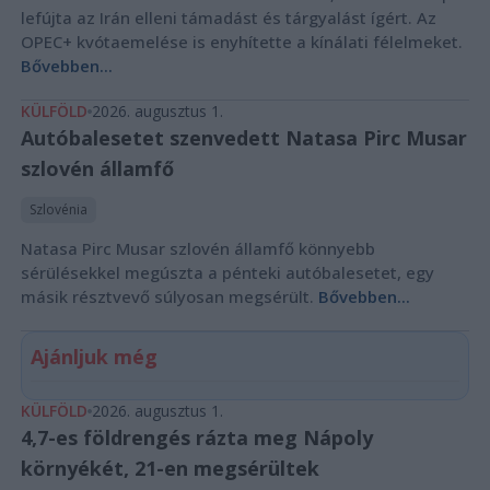
lefújta az Irán elleni támadást és tárgyalást ígért. Az
OPEC+ kvótaemelése is enyhítette a kínálati félelmeket.
Bővebben...
KÜLFÖLD
2026. augusztus 1.
Autóbalesetet szenvedett Natasa Pirc Musar
szlovén államfő
Szlovénia
Natasa Pirc Musar szlovén államfő könnyebb
sérülésekkel megúszta a pénteki autóbalesetet, egy
másik résztvevő súlyosan megsérült.
Bővebben...
Ajánljuk még
KÜLFÖLD
2026. augusztus 1.
4,7-es földrengés rázta meg Nápoly
környékét, 21-en megsérültek