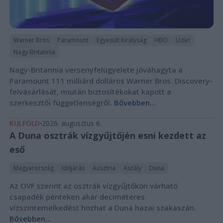
Warner Bros
Paramount
Egyesült Királyság
HBO
Üzlet
Nagy-Britannia
Nagy-Britannia versenyfelügyelete jóváhagyta a
Paramount 111 milliárd dolláros Warner Bros. Discovery-
felvásárlását, miután biztosítékokat kapott a
szerkesztői függetlenségről.
Bővebben...
KÜLFÖLD
2026. augusztus 6.
A Duna osztrák vízgyűjtőjén esni kezdett az
eső
Magyarország
Időjárás
Ausztria
Aszály
Duna
Az OVF szerint az osztrák vízgyűjtőkön várható
csapadék pénteken akár deciméteres
vízszintemelkedést hozhat a Duna hazai szakaszán.
Bővebben...