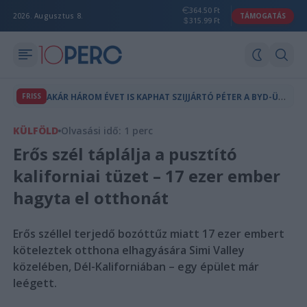
364.50 Ft
2026. Augusztus 8.
TÁMOGATÁS
315.99 Ft
A
KÁR HÁROM ÉVET IS KAPHAT SZIJJÁRTÓ PÉTER A BYD-ÜGY MIATT
FRISS
KÜLFÖLD
Olvasási idő: 1 perc
Erős szél táplálja a pusztító
kaliforniai tüzet – 17 ezer ember
hagyta el otthonát
Erős széllel terjedő bozóttűz miatt 17 ezer embert
köteleztek otthona elhagyására Simi Valley
közelében, Dél-Kaliforniában – egy épület már
leégett.