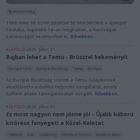
Spanyolország
Több mint 60 ezren jutottak be Marokkóból a spanyol
Ceutába, legalább 18-an meghaltak, a hatóságok
katonaságot vezényeltek ki.
Bővebben...
KÜLFÖLD
2026. július 31.
Bajban lehet a Temu - Brüsszel bekeményít
Európai Unió
Európai Bizottság
Temu
Európa
Az Európai Bizottság szerint a Temu tulajdonosa
akadályozta a dublini helyszíni vizsgálatot, amely
külföldi állami támogatásokat vizsgált.
Bővebben...
KÜLFÖLD
2026. július 31.
Ez most nagyon nem jönne jól - Újabb háború
kitörése fenyegeti a Közel-Keletet
Háború
Irán
Gazdaság
Hormuzi-szoros
Szaúd-Arábia