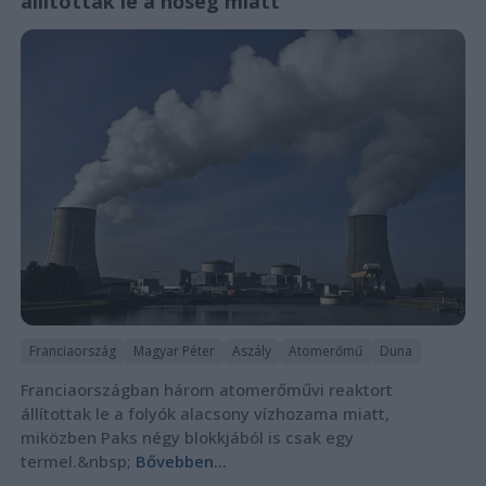
állítottak le a hőség miatt
Franciaország
Magyar Péter
Aszály
Atomerőmű
Duna
Franciaországban három atomerőművi reaktort
állítottak le a folyók alacsony vízhozama miatt,
miközben Paks négy blokkjából is csak egy
termel.&nbsp;
Bővebben...