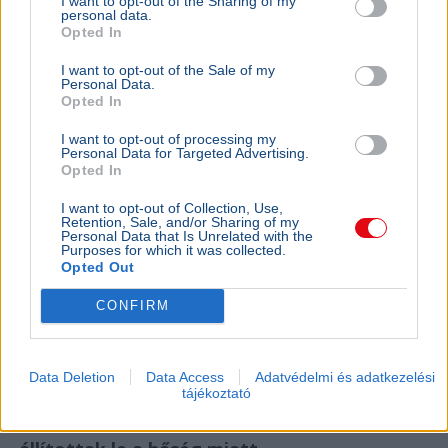
I want to opt-out of the Sharing of my
personal data.
Opted In
I want to opt-out of the Sale of my
Personal Data.
Opted In
I want to opt-out of processing my
Personal Data for Targeted Advertising.
Opted In
KULTÚRA
BELFÖLD
I want to opt-out of Collection, Use,
Majka lemondta a sepsiszentgyörgyi
Lázár Ján
Retention, Sale, and/or Sharing of my
Personal Data that Is Unrelated with the
koncertjét - Életveszélyes fenyegetést
Őrültség 
Purposes for which it was collected.
kapott
nem építe
Opted Out
Majka életveszélyes SMS-fenyegetés miatt
Lázár János
CONFIRM
mondta le sepsiszentgyörgyi fellépését, a zenész
a kormány h
feljelentést tesz, a Sic Feszt szervezői is elítélték
víztározók
az ese...
az aszályhel
Data Deletion
Data Access
Adatvédelmi és adatkezelési
tájékoztató
KÜLFÖLD
2026. augusztus 4.
Franciaországban is három reaktort