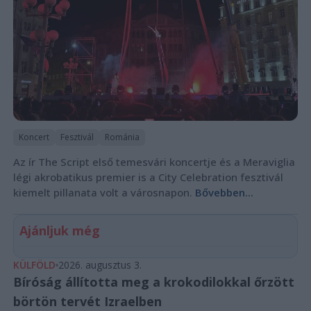
Koncert
Fesztivál
Románia
Az ír The Script első temesvári koncertje és a Meraviglia
légi akrobatikus premier is a City Celebration fesztivál
kiemelt pillanata volt a városnapon.
Bővebben...
Ajánljuk még
KÜLFÖLD
2026. augusztus 3.
Bíróság állította meg a krokodilokkal őrzött
börtön tervét Izraelben