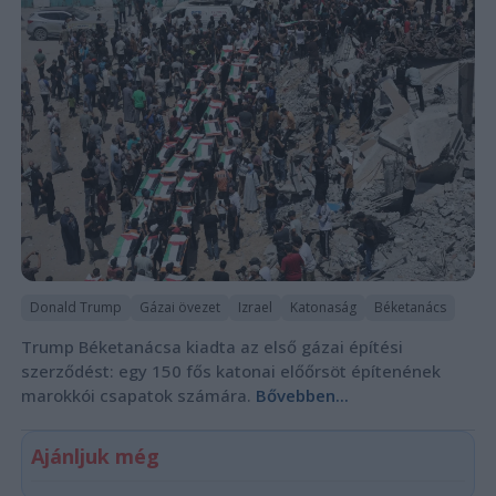
Donald Trump
Gázai övezet
Izrael
Katonaság
Béketanács
Trump Béketanácsa kiadta az első gázai építési
szerződést: egy 150 fős katonai előőrsöt építenének
marokkói csapatok számára.
Bővebben...
Ajánljuk még