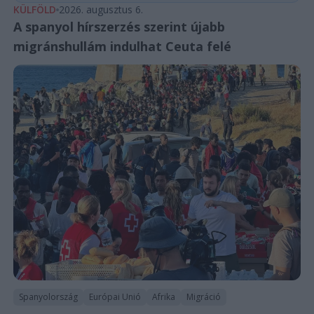
KÜLFÖLD
2026. augusztus 6.
A spanyol hírszerzés szerint újabb
migránshullám indulhat Ceuta felé
Spanyolország
Európai Unió
Afrika
Migráció