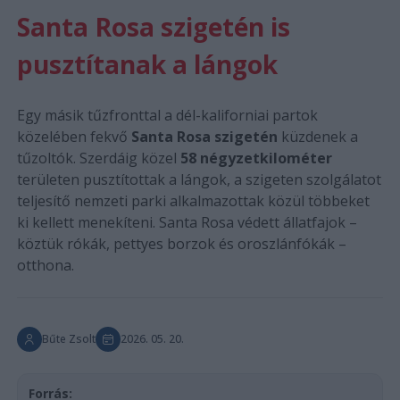
Santa Rosa szigetén is
pusztítanak a lángok
Egy másik tűzfronttal a dél-kaliforniai partok
közelében fekvő
Santa Rosa szigetén
küzdenek a
tűzoltók. Szerdáig közel
58 négyzetkilométer
területen pusztítottak a lángok, a szigeten szolgálatot
teljesítő nemzeti parki alkalmazottak közül többeket
ki kellett menekíteni. Santa Rosa védett állatfajok –
köztük rókák, pettyes borzok és oroszlánfókák –
otthona.
Bűte Zsolt
2026. 05. 20.
Forrás: