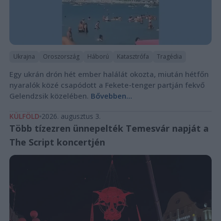
Ukrajna
Oroszország
Háború
Katasztrófa
Tragédia
Egy ukrán drón hét ember halálát okozta, miután hétfőn
nyaralók közé csapódott a Fekete-tenger partján fekvő
Gelendzsik közelében.
Bővebben...
KÜLFÖLD
2026. augusztus 3.
Több tízezren ünnepelték Temesvár napját a
The Script koncertjén