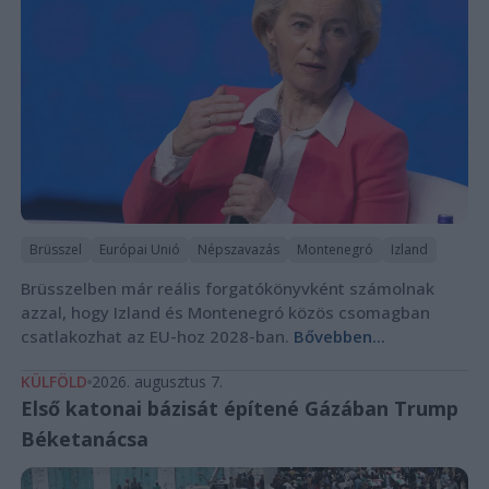
Brüsszel
Európai Unió
Népszavazás
Montenegró
Izland
Brüsszelben már reális forgatókönyvként számolnak
azzal, hogy Izland és Montenegró közös csomagban
csatlakozhat az EU-hoz 2028-ban.
Bővebben...
KÜLFÖLD
2026. augusztus 7.
Első katonai bázisát építené Gázában Trump
Béketanácsa