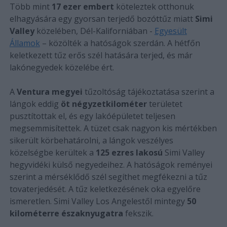
Több mint
17 ezer embert
köteleztek otthonuk
elhagyására egy gyorsan terjedő bozóttűz miatt
Simi
Valley
közelében, Dél-Kaliforniában -
Egyesült
Államok
– közölték a hatóságok szerdán. A hétfőn
keletkezett tűz erős szél hatására terjed, és már
lakónegyedek közelébe ért.
A
Ventura megyei
tűzoltóság tájékoztatása szerint a
lángok eddig
öt négyzetkilométer
területet
pusztítottak el, és egy lakóépületet teljesen
megsemmisítettek. A tüzet csak nagyon kis mértékben
sikerült körbehatárolni, a lángok veszélyes
közelségbe kerültek a
125 ezres lakosú
Simi Valley
hegyvidéki külső negyedeihez. A hatóságok reményei
szerint a mérséklődő szél segíthet megfékezni a tűz
tovaterjedését. A tűz keletkezésének oka egyelőre
ismeretlen. Simi Valley Los Angelestől mintegy
50
kilométerre északnyugatra
fekszik.