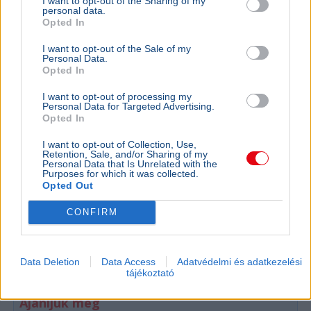
I want to opt-out of the Sharing of my
personal data.
Opted In
I want to opt-out of the Sale of my
Personal Data.
Opted In
I want to opt-out of processing my
Personal Data for Targeted Advertising.
Opted In
I want to opt-out of Collection, Use,
Retention, Sale, and/or Sharing of my
Personal Data that Is Unrelated with the
GAZDASÁG
Purposes for which it was collected.
A bajor m
Opted Out
KÜLFÖLD
Ismét megrongálták Radnóti Miklós
Budapest
CONFIRM
szobrát a szerbiai Borban
Markus Söde
látogatott 
A szerbiai Borban ismét megrongálták Radnóti
autóipar, a
Miklós szobrát, a vajdasági Magyar Nemzeti
Data Deletion
Data Access
Adatvédelmi és adatkezelési
kapcsolatok 
Tanács feljelentést tett az ügyben.
tájékoztató
Ajánljuk még