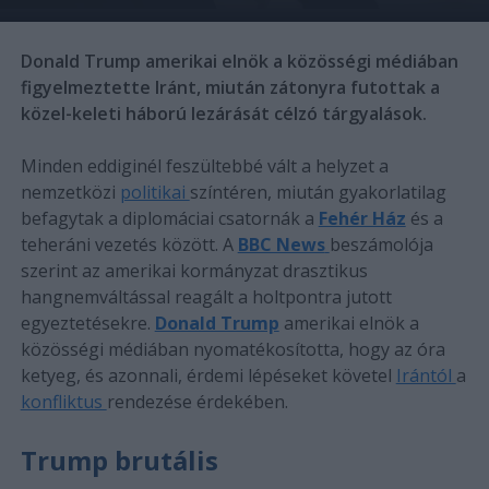
Donald Trump amerikai elnök a közösségi médiában
figyelmeztette Iránt, miután zátonyra futottak a
közel-keleti háború lezárását célzó tárgyalások.
Minden eddiginél feszültebbé vált a helyzet a
nemzetközi
politikai
színtéren, miután gyakorlatilag
befagytak a diplomáciai csatornák a
Fehér Ház
és a
teheráni vezetés között. A
BBC News
beszámolója
szerint az amerikai kormányzat drasztikus
hangnemváltással reagált a holtpontra jutott
egyeztetésekre.
Donald Trump
amerikai elnök a
közösségi médiában nyomatékosította, hogy az óra
ketyeg, és azonnali, érdemi lépéseket követel
Irántól
a
konfliktus
rendezése érdekében.
Trump brutális