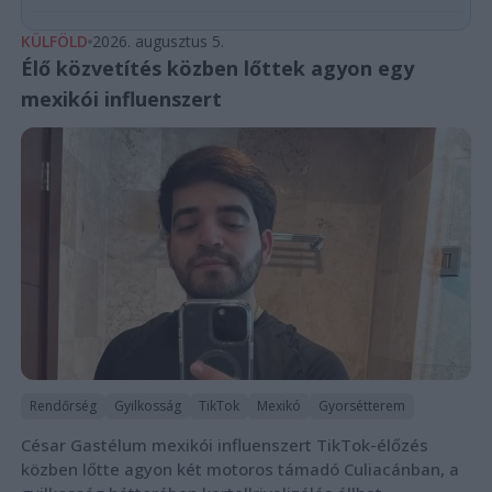
KÜLFÖLD
2026. augusztus 5.
Élő közvetítés közben lőttek agyon egy
mexikói influenszert
Rendőrség
Gyilkosság
TikTok
Mexikó
Gyorsétterem
César Gastélum mexikói influenszert TikTok-élőzés
közben lőtte agyon két motoros támadó Culiacánban, a