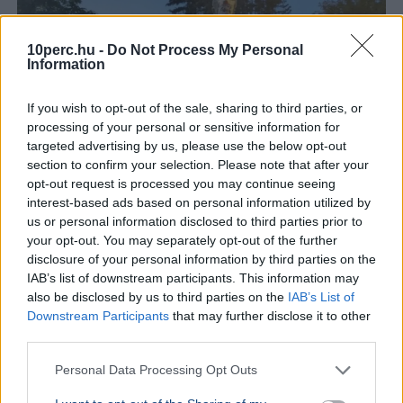
10perc.hu -
Do Not Process My Personal
Information
If you wish to opt-out of the sale, sharing to third parties, or
processing of your personal or sensitive information for
targeted advertising by us, please use the below opt-out
section to confirm your selection. Please note that after your
opt-out request is processed you may continue seeing
interest-based ads based on personal information utilized by
us or personal information disclosed to third parties prior to
your opt-out. You may separately opt-out of the further
Magyarország
Németország
Szerbia
Történelem
Kultúra
disclosure of your personal information by third parties on the
A szerbiai Borban ismét megrongálták Radnóti Miklós
IAB’s list of downstream participants. This information may
szobrát, a vajdasági Magyar Nemzeti Tanács
also be disclosed by us to third parties on the
IAB’s List of
feljelentést tett az ügyben.
Bővebben...
Downstream Participants
that may further disclose it to other
third parties.
Németország
Personal Data Processing Opt Outs