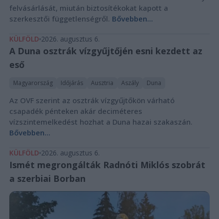
felvásárlását, miután biztosítékokat kapott a
szerkesztői függetlenségről.
Bővebben...
KÜLFÖLD
2026. augusztus 6.
A Duna osztrák vízgyűjtőjén esni kezdett az
eső
Magyarország
Időjárás
Ausztria
Aszály
Duna
Az OVF szerint az osztrák vízgyűjtőkön várható
csapadék pénteken akár deciméteres
vízszintemelkedést hozhat a Duna hazai szakaszán.
Bővebben...
KÜLFÖLD
2026. augusztus 6.
Ismét megrongálták Radnóti Miklós szobrát
a szerbiai Borban