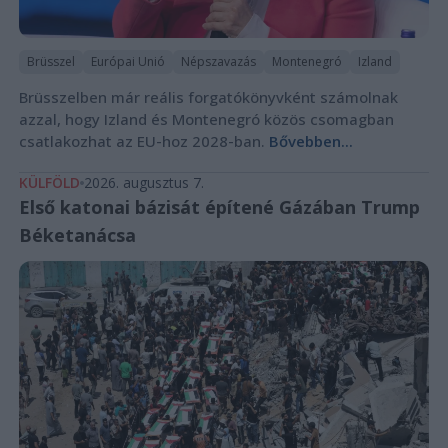
Brüsszel
Európai Unió
Népszavazás
Montenegró
Izland
Brüsszelben már reális forgatókönyvként számolnak
azzal, hogy Izland és Montenegró közös csomagban
csatlakozhat az EU-hoz 2028-ban.
Bővebben...
KÜLFÖLD
2026. augusztus 7.
Első katonai bázisát építené Gázában Trump
Béketanácsa