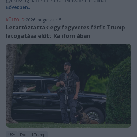
gyilkosság hátterében kartellrivalizálás állhat.
Bővebben...
KÜLFÖLD
2026. augusztus 5.
Letartóztattak egy fegyveres férfit Trump
látogatása előtt Kaliforniában
USA
Donald Trump