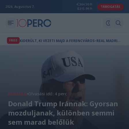
364.50 Ft
2026. Augusztus 7.
TÁMOGATÁS
315.99 Ft
K
IDERÜLT, KI VEZETI MAJD A FERENCVÁROS–REAL MADRID MÉRKŐZÉST
FRISS
KÜLFÖLD
Olvasási idő: 4 perc
Donald Trump Iránnak: Gyorsan
mozduljanak, különben semmi
sem marad belőlük