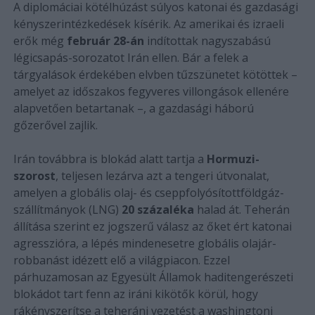
A diplomáciai kötélhúzást súlyos katonai és gazdasági
kényszerintézkedések kísérik. Az amerikai és izraeli
erők még
február 28-án
indítottak nagyszabású
légicsapás-sorozatot Irán ellen. Bár a felek a
tárgyalások érdekében elvben tűzszünetet kötöttek –
amelyet az időszakos fegyveres villongások ellenére
alapvetően betartanak –, a gazdasági háború
gőzerővel zajlik.
Irán továbbra is blokád alatt tartja a
Hormuzi-
szorost
, teljesen lezárva azt a tengeri útvonalat,
amelyen a globális olaj- és cseppfolyósítottföldgáz-
szállítmányok (LNG)
20 százaléka
halad át. Teherán
állítása szerint ez jogszerű válasz az őket ért katonai
agresszióra, a lépés mindenesetre globális olajár-
robbanást idézett elő a világpiacon. Ezzel
párhuzamosan az Egyesült Államok haditengerészeti
blokádot tart fenn az iráni kikötők körül, hogy
rákényszerítse a teheráni vezetést a washingtoni