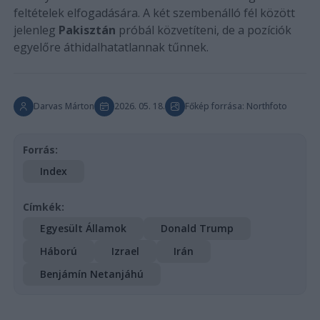
feltételek elfogadására. A két szembenálló fél között
jelenleg
Pakisztán
próbál közvetíteni, de a pozíciók
egyelőre áthidalhatatlannak tűnnek.
Darvas Márton
2026. 05. 18.
Főkép forrása: Northfoto
Forrás:
Index
Címkék:
Egyesült Államok
Donald Trump
Háború
Izrael
Irán
Benjámín Netanjáhú