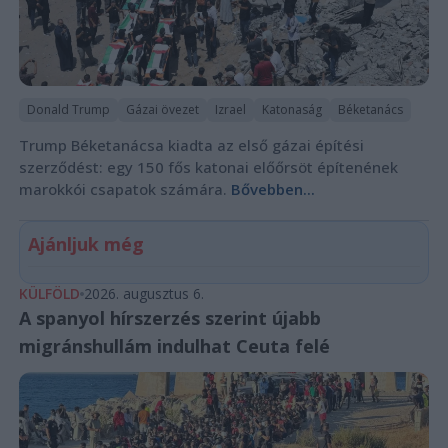
Donald Trump
Gázai övezet
Izrael
Katonaság
Béketanács
Trump Béketanácsa kiadta az első gázai építési
szerződést: egy 150 fős katonai előőrsöt építenének
marokkói csapatok számára.
Bővebben...
Ajánljuk még
KÜLFÖLD
2026. augusztus 6.
A spanyol hírszerzés szerint újabb
migránshullám indulhat Ceuta felé