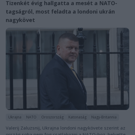
Tizenkét évig hallgatta a mesét a NATO-
tagságról, most feladta a londoni ukrán
nagykövet
Ukrajna
NATO
Oroszország
Katonaság
Nagy-Britannia
Valerij Zaluzsnij, Ukrajna londoni nagykövete szerint az
ország soha nem fog csatlakozni a NATO-hoz, helyette