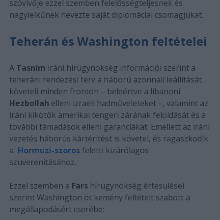
szóvivője ezzel szemben felelősségteljesnek és
nagylelkűnek nevezte saját diplomáciai csomagjukat.
Teherán és Washington feltételei
A
Tasnim
iráni hírügynökség információi szerint a
teheráni rendezési terv a háború azonnali leállítását
követeli minden fronton – beleértve a libanoni
Hezbollah
elleni izraeli hadműveleteket –, valamint az
iráni kikötők amerikai tengeri zárának feloldását és a
további támadások elleni garanciákat. Emellett az iráni
vezetés háborús kártérítést is követel, és ragaszkodik
a
Hormuzi-szoros
feletti kizárólagos
szuverenitásához.
Ezzel szemben a
Fars
hírügynökség értesülései
szerint Washington öt kemény feltételt szabott a
megállapodásért cserébe: