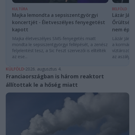
KULTÚRA
BELFÖLD
Majka lemondta a sepsiszentgyörgyi
Lázár Ján
koncertjét - Életveszélyes fenyegetést
Őrültség 
kapott
nem építe
Majka életveszélyes SMS-fenyegetés miatt
Lázár János
mondta le sepsiszentgyörgyi fellépését, a zenész
a kormány h
feljelentést tesz, a Sic Feszt szervezői is elítélték
víztározók
az ese...
az aszályhel
KÜLFÖLD
2026. augusztus 4.
Franciaországban is három reaktort
állítottak le a hőség miatt