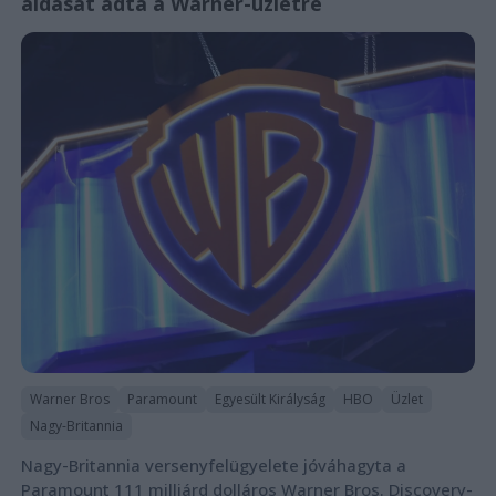
áldását adta a Warner-üzletre
Warner Bros
Paramount
Egyesült Királyság
HBO
Üzlet
Nagy-Britannia
Nagy-Britannia versenyfelügyelete jóváhagyta a
Paramount 111 milliárd dolláros Warner Bros. Discovery-