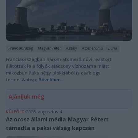
Franciaország
Magyar Péter
Aszály
Atomerőmű
Duna
Franciaországban három atomerőművi reaktort
állítottak le a folyók alacsony vízhozama miatt,
miközben Paks négy blokkjából is csak egy
termel.&nbsp;
Bővebben...
Ajánljuk még
KÜLFÖLD
2026. augusztus 4.
Az orosz állami média Magyar Pétert
támadta a paksi válság kapcsán