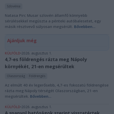
Szlovénia
Natasa Pirc Musar szlovén államfő könnyebb
sérülésekkel megúszta a pénteki autóbalesetet, egy
másik résztvevő súlyosan megsérült.
Bővebben...
Ajánljuk még
KÜLFÖLD
2026. augusztus 1.
4,7-es földrengés rázta meg Nápoly
környékét, 21-en megsérültek
Olaszország
Földrengés
Az elmúlt 40 év legerősebb, 4,7-es fokozatú földrengése
rázta meg Nápoly térségét Olaszországban, 21-en
megsérültek.
Bővebben...
KÜLFÖLD
2026. augusztus 1.
A spanyol hatóságok szerint visszatértek