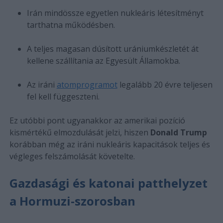
Irán mindössze egyetlen nukleáris létesítményt
tarthatna működésben.
A teljes magasan dúsított urániumkészletét át
kellene szállítania az Egyesült Államokba.
Az iráni
atomprogramot
legalább 20 évre teljesen
fel kell függeszteni.
Ez utóbbi pont ugyanakkor az amerikai pozíció
kismértékű elmozdulását jelzi, hiszen
Donald Trump
korábban még az iráni nukleáris kapacitások teljes és
végleges felszámolását követelte.
Gazdasági és katonai patthelyzet
a Hormuzi-szorosban