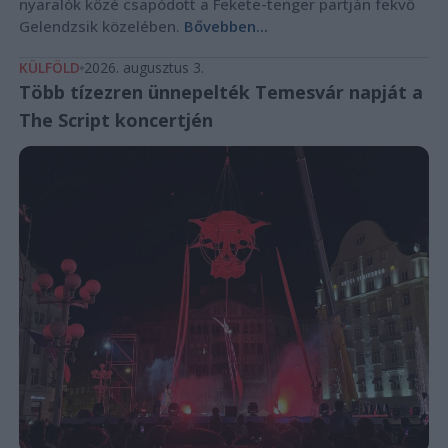
nyaralók közé csapódott a Fekete-tenger partján fekvő
Gelendzsik közelében.
Bővebben...
KÜLFÖLD
2026. augusztus 3.
Több tízezren ünnepelték Temesvár napját a
The Script koncertjén