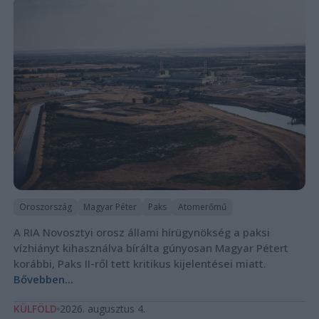
Oroszország
Magyar Péter
Paks
Atomerőmű
A RIA Novosztyi orosz állami hírügynökség a paksi
vízhiányt kihasználva bírálta gúnyosan Magyar Pétert
korábbi, Paks II-ről tett kritikus kijelentései miatt.
Bővebben...
KÜLFÖLD
2026. augusztus 4.