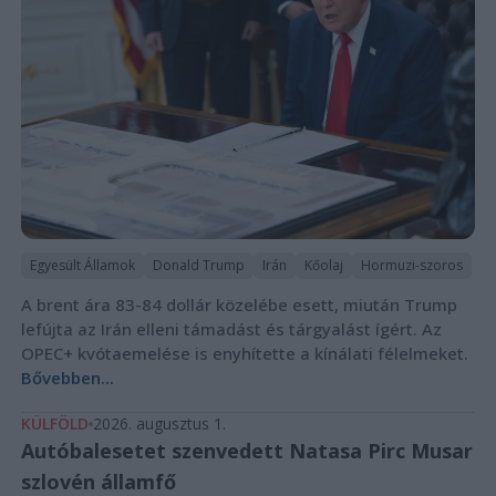
Egyesült Államok
Donald Trump
Irán
Kőolaj
Hormuzi-szoros
A brent ára 83-84 dollár közelébe esett, miután Trump
lefújta az Irán elleni támadást és tárgyalást ígért. Az
OPEC+ kvótaemelése is enyhítette a kínálati félelmeket.
Bővebben...
KÜLFÖLD
2026. augusztus 1.
Autóbalesetet szenvedett Natasa Pirc Musar
szlovén államfő