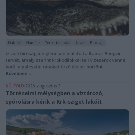
Háború
Hamász
Terrortámadás
Izrael
Bíróság
Izraeli bíróság ideiglenesen leállította Itamár Bengvír
tervét, amely szerint krokodilokkal teli vizesárok venné
körül a palesztin rabokat őrző Keciot börtönt.
Bővebben...
KÜLFÖLD
2026. augusztus 3.
Történelmi mélységben a víztározó,
spórolásra kérik a Krk-sziget lakóit