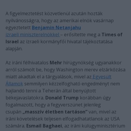
A figyelmeztetést közvetlenül azután hozták
nyilvánosságra, hogy az amerikai elnök vasárnap
egyeztetett
Benjamin Netanjahu
izraeli
miniszterelnökkel
– erősítette meg a
Times of
Israel
az izraeli kormányfői hivatal tájékoztatása
alapján.
Az iráni félhivatalos
Mehr
hírügynökség ugyanakkor
arról számolt be, hogy Washington merev elzárkózása
miatt akadtak el a tárgyalások, mivel az
Egyesült
Államok
semmilyen kézzelfogható engedményt nem
hajlandó tenni a Teherán által benyújtott
békejavaslatokra.
Donald Trump
korábban úgy
fogalmazott, hogy a fegyverszünet jelenleg
csupán
„masszív életben tartáson”
van, mivel az
iráni követelések teljesen elfogadhatatlanok az USA
számára.
Esmail Baghaei
, az iráni külügyminisztérium