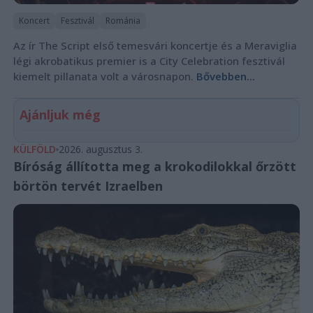
Koncert
Fesztivál
Románia
Az ír The Script első temesvári koncertje és a Meraviglia
légi akrobatikus premier is a City Celebration fesztivál
kiemelt pillanata volt a városnapon.
Bővebben...
Ajánljuk még
KÜLFÖLD
2026. augusztus 3.
Bíróság állította meg a krokodilokkal őrzött
börtön tervét Izraelben