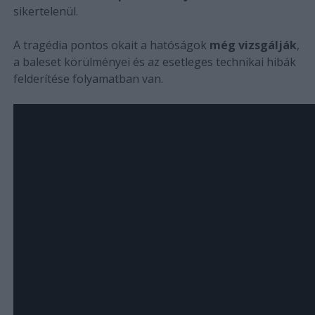
sikertelenül.
A tragédia pontos okait a hatóságok
még vizsgálják
,
a baleset körülményei és az esetleges technikai hibák
felderítése folyamatban van.