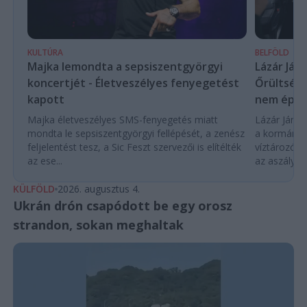
KULTÚRA
BELFÖLD
Majka lemondta a sepsiszentgyörgyi
Lázár Ján
koncertjét - Életveszélyes fenyegetést
Őrültség 
kapott
nem építe
Majka életveszélyes SMS-fenyegetés miatt
Lázár János
mondta le sepsiszentgyörgyi fellépését, a zenész
a kormány h
feljelentést tesz, a Sic Feszt szervezői is elítélték
víztározók
az ese...
az aszályhel
KÜLFÖLD
2026. augusztus 4.
Ukrán drón csapódott be egy orosz
strandon, sokan meghaltak