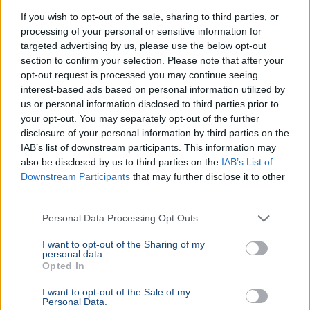
Egyesült Államok
Donald Trump
Irán
Kőolaj
Hormuzi-szoros
If you wish to opt-out of the sale, sharing to third parties, or
A brent ára 83-84 dollár közelébe esett, miután Trump
processing of your personal or sensitive information for
lefújta az Irán elleni támadást és tárgyalást ígért. Az
targeted advertising by us, please use the below opt-out
OPEC+ kvótaemelése is enyhítette a kínálati félelmeket.
section to confirm your selection. Please note that after your
Bővebben...
opt-out request is processed you may continue seeing
interest-based ads based on personal information utilized by
us or personal information disclosed to third parties prior to
Ajánljuk még
your opt-out. You may separately opt-out of the further
disclosure of your personal information by third parties on the
KÜLFÖLD
2026. augusztus 1.
IAB’s list of downstream participants. This information may
Autóbalesetet szenvedett Natasa Pirc Musar
also be disclosed by us to third parties on the
IAB’s List of
Downstream Participants
that may further disclose it to other
szlovén államfő
third parties.
Szlovénia
Personal Data Processing Opt Outs
Natasa Pirc Musar szlovén államfő könnyebb
I want to opt-out of the Sharing of my
sérülésekkel megúszta a pénteki autóbalesetet, egy
personal data.
másik résztvevő súlyosan megsérült.
Bővebben...
Opted In
KÜLFÖLD
2026. augusztus 1.
I want to opt-out of the Sale of my
Personal Data.
4,7-es földrengés rázta meg Nápoly