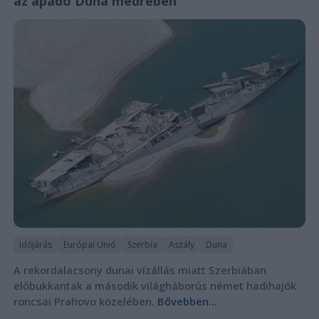
az apadó Duna medrében
Időjárás
Európai Unió
Szerbia
Aszály
Duna
A rekordalacsony dunai vízállás miatt Szerbiában
előbukkantak a második világháborús német hadihajók
roncsai Prahovo közelében.
Bővebben...