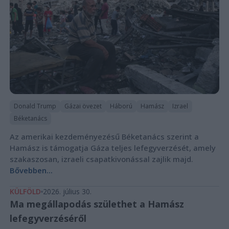
Donald Trump
Gázai övezet
Háború
Hamász
Izrael
Béketanács
Az amerikai kezdeményezésű Béketanács szerint a
Hamász is támogatja Gáza teljes lefegyverzését, amely
szakaszosan, izraeli csapatkivonással zajlik majd.
Bővebben...
KÜLFÖLD
2026. július 30.
Ma megállapodás születhet a Hamász
lefegyverzéséről