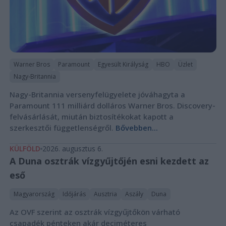
Warner Bros
Paramount
Egyesült Királyság
HBO
Üzlet
Nagy-Britannia
Nagy-Britannia versenyfelügyelete jóváhagyta a
Paramount 111 milliárd dolláros Warner Bros. Discovery-
felvásárlását, miután biztosítékokat kapott a
szerkesztői függetlenségről.
Bővebben...
KÜLFÖLD
2026. augusztus 6.
A Duna osztrák vízgyűjtőjén esni kezdett az
eső
Magyarország
Időjárás
Ausztria
Aszály
Duna
Az OVF szerint az osztrák vízgyűjtőkön várható
csapadék pénteken akár deciméteres