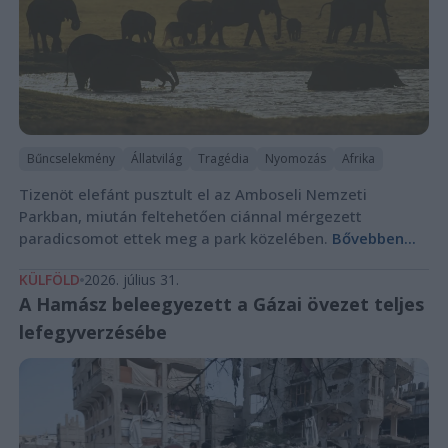
Bűncselekmény
Állatvilág
Tragédia
Nyomozás
Afrika
Tizenöt elefánt pusztult el az Amboseli Nemzeti
Parkban, miután feltehetően ciánnal mérgezett
paradicsomot ettek meg a park közelében.
Bővebben...
KÜLFÖLD
2026. július 31.
A Hamász beleegyezett a Gázai övezet teljes
lefegyverzésébe