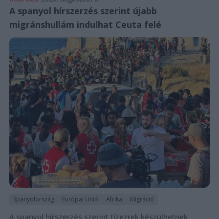
A spanyol hírszerzés szerint újabb
migránshullám indulhat Ceuta felé
Spanyolország
Európai Unió
Afrika
Migráció
A spanyol hírszerzés szerint tízezrek készülhetnek