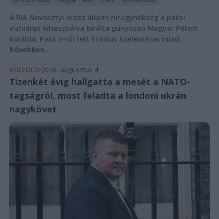
A RIA Novosztyi orosz állami hírügynökség a paksi
vízhiányt kihasználva bírálta gúnyosan Magyar Pétert
korábbi, Paks II-ről tett kritikus kijelentései miatt.
Bővebben...
KÜLFÖLD
2026. augusztus 4.
Tizenkét évig hallgatta a mesét a NATO-
tagságról, most feladta a londoni ukrán
nagykövet