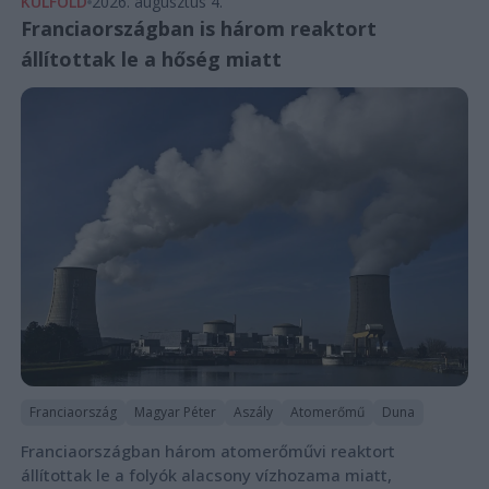
KÜLFÖLD
2026. augusztus 4.
Franciaországban is három reaktort
állítottak le a hőség miatt
Franciaország
Magyar Péter
Aszály
Atomerőmű
Duna
Franciaországban három atomerőművi reaktort
állítottak le a folyók alacsony vízhozama miatt,