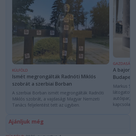
GAZDASÁG
A bajor m
KÜLFÖLD
Ismét megrongálták Radnóti Miklós
Budapest
szobrát a szerbiai Borban
Markus Söde
látogatott 
A szerbiai Borban ismét megrongálták Radnóti
autóipar, a
Miklós szobrát, a vajdasági Magyar Nemzeti
kapcsolatok 
Tanács feljelentést tett az ügyben.
Ajánljuk még