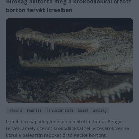
Bíróság állította meg a krokodilokkal őrzött
börtön tervét Izraelben
Háború
Hamász
Terrortámadás
Izrael
Bíróság
Izraeli bíróság ideiglenesen leállította Itamár Bengvír
tervét, amely szerint krokodilokkal teli vizesárok venné
körül a palesztin rabokat őrző Keciot börtönt.