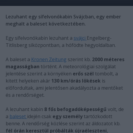
Lezuhant egy sífelvonókabin Svájcban, egy ember
meghalt a baleset következtében.
Egy sífelvonókabin lezuhant a
svájci
Engelberg-
Titlisberg síközpontban, a hófödte hegyoldalban.
A baleset a
Kronen Zeitung
szerint kb.
2000 méteres
magasságban
történt. A meteorológiai szolgálat
jelentése szerint a környéken
erős szél
tombolt, a
kitett helyeken akár
130 km/órás lökések
is
előfordultak, ami jelentősen akadályozta a mentőket
és a rendőrséget.
A lezuhant kabin
8 fős befogadóképességű
volt, de
a
baleset
idején csak
egy személy
tartózkodott
benne. A rendőrség közlése szerint az áldozatot kb.
fél órán keresztül próbálták újraéleszteni
,