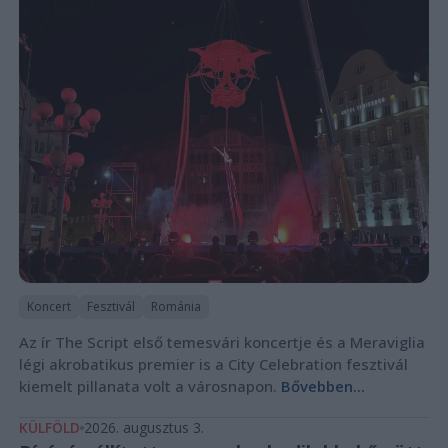
Koncert
Fesztivál
Románia
Az ír The Script első temesvári koncertje és a Meraviglia
légi akrobatikus premier is a City Celebration fesztivál
kiemelt pillanata volt a városnapon.
Bővebben...
KÜLFÖLD
2026. augusztus 3.