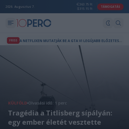
363.75 Ft
2026. Augusztus 7.
TÁMOGATÁS
315.15 Ft
A
NETFLIXEN MUTATJÁK BE A GTA VI LEGÚJABB ELŐZETESÉT
FRISS
KÜLFÖLD
Olvasási idő: 1 perc
Tragédia a Titlisberg sípályán:
egy ember életét vesztette