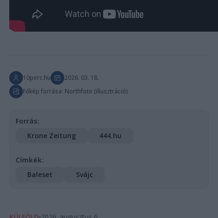
10perc.hu
2026. 03. 18.
Főkép forrása: Northfoto (illusztráció)
Forrás:
Krone Zeitung
444.hu
Címkék:
Baleset
Svájc
KÜLFÖLD
2026. augusztus 6.