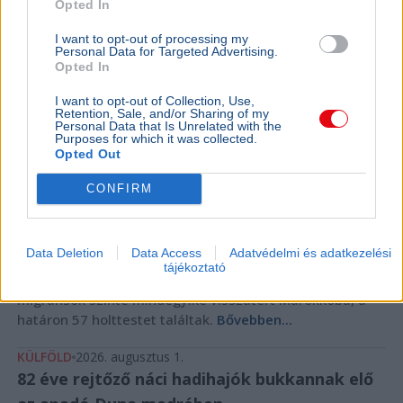
Opted In
környékét, 21-en megsérültek
I want to opt-out of processing my
Personal Data for Targeted Advertising.
Olaszország
Földrengés
Opted In
Az elmúlt 40 év legerősebb, 4,7-es fokozatú földrengése
I want to opt-out of Collection, Use,
rázta meg Nápoly térségét Olaszországban, 21-en
Retention, Sale, and/or Sharing of my
Personal Data that Is Unrelated with the
megsérültek.
Bővebben...
Purposes for which it was collected.
Opted Out
KÜLFÖLD
2026. augusztus 1.
A spanyol hatóságok szerint visszatértek
CONFIRM
Marokkóba a ceutai migránsok
Spanyolország
Migráció
Data Deletion
Data Access
Adatvédelmi és adatkezelési
tájékoztató
A spanyol hatóságok szerint a Ceutába érkezett
migránsok szinte mindegyike visszatért Marokkóba, a
határon 57 holttestet találtak.
Bővebben...
KÜLFÖLD
2026. augusztus 1.
82 éve rejtőző náci hadihajók bukkannak elő