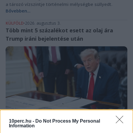
a tározó vízszintje történelmi mélységbe süllyedt.
Bővebben...
KÜLFÖLD
2026. augusztus 3.
Több mint 5 százalékot esett az olaj ára
Trump iráni bejelentése után
10perc.hu -
Do Not Process My Personal
Information