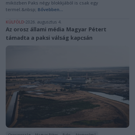
miközben Paks négy blokkjából is csak egy
termel.&nbsp;
Bővebben...
KÜLFÖLD
2026. augusztus 4.
Az orosz állami média Magyar Pétert
támadta a paksi válság kapcsán
Oroszország
Magyar Péter
Paks
Atomerőmű