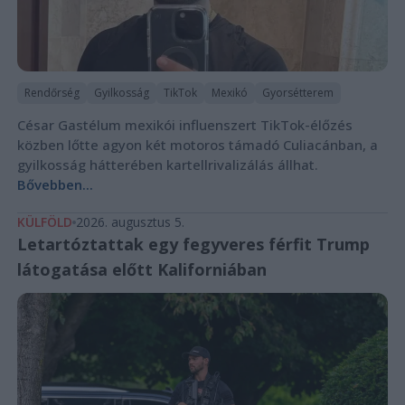
Rendőrség
Gyilkosság
TikTok
Mexikó
Gyorsétterem
César Gastélum mexikói influenszert TikTok-élőzés
közben lőtte agyon két motoros támadó Culiacánban, a
gyilkosság hátterében kartellrivalizálás állhat.
Bővebben...
KÜLFÖLD
2026. augusztus 5.
Letartóztattak egy fegyveres férfit Trump
látogatása előtt Kaliforniában