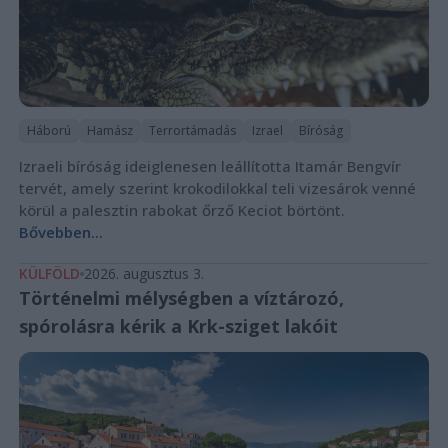
Háború
Hamász
Terrortámadás
Izrael
Bíróság
Izraeli bíróság ideiglenesen leállította Itamár Bengvír
tervét, amely szerint krokodilokkal teli vizesárok venné
körül a palesztin rabokat őrző Keciot börtönt.
Bővebben...
KÜLFÖLD
2026. augusztus 3.
Történelmi mélységben a víztározó,
spórolásra kérik a Krk-sziget lakóit