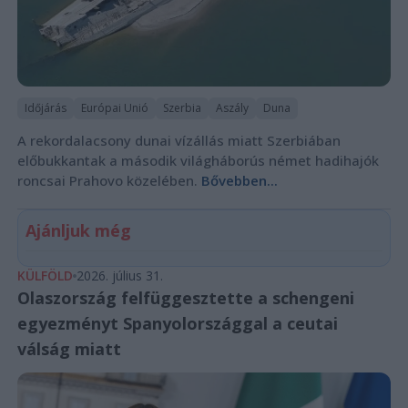
Időjárás
Európai Unió
Szerbia
Aszály
Duna
A rekordalacsony dunai vízállás miatt Szerbiában
előbukkantak a második világháborús német hadihajók
roncsai Prahovo közelében.
Bővebben...
Ajánljuk még
KÜLFÖLD
2026. július 31.
Olaszország felfüggesztette a schengeni
egyezményt Spanyolországgal a ceutai
válság miatt