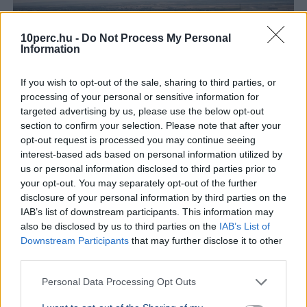
10perc.hu -
Do Not Process My Personal
Information
If you wish to opt-out of the sale, sharing to third parties, or
processing of your personal or sensitive information for
targeted advertising by us, please use the below opt-out
section to confirm your selection. Please note that after your
opt-out request is processed you may continue seeing
Oroszország
Magyar Péter
Paks
Atomerőmű
interest-based ads based on personal information utilized by
us or personal information disclosed to third parties prior to
A RIA Novosztyi orosz állami hírügynökség a paksi
your opt-out. You may separately opt-out of the further
vízhiányt kihasználva bírálta gúnyosan Magyar Pétert
disclosure of your personal information by third parties on the
korábbi, Paks II-ről tett kritikus kijelentései miatt.
IAB’s list of downstream participants. This information may
Bővebben...
also be disclosed by us to third parties on the
IAB’s List of
Downstream Participants
that may further disclose it to other
KÜLFÖLD
2026. augusztus 4.
third parties.
Tizenkét évig hallgatta a mesét a NATO-
Personal Data Processing Opt Outs
tagságról, most feladta a londoni ukrán
nagykövet