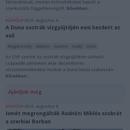
felvásárlását, miután biztosítékokat kapott a
szerkesztői függetlenségről.
Bővebben...
KÜLFÖLD
2026. augusztus 6.
A Duna osztrák vízgyűjtőjén esni kezdett az
eső
Magyarország
Időjárás
Ausztria
Aszály
Duna
Az OVF szerint az osztrák vízgyűjtőkön várható
csapadék pénteken akár deciméteres
vízszintemelkedést hozhat a Duna hazai szakaszán.
Bővebben...
Ajánljuk még
KÜLFÖLD
2026. augusztus 6.
Ismét megrongálták Radnóti Miklós szobrát
a szerbiai Borban