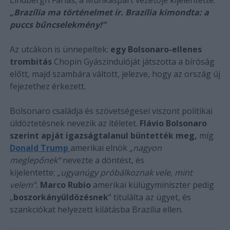
„Brazília ma történelmet ír. Brazília kimondta: a
puccs bűncselekmény!”
Az utcákon is ünnepeltek:
egy Bolsonaro-ellenes
trombitás
Chopin Gyászindulóját játszotta a bíróság
előtt, majd szambára váltott, jelezve, hogy az ország új
fejezethez érkezett.
Bolsonaro családja és szövetségesei viszont politikai
üldöztetésnek nevezik az ítéletet.
Flávio Bolsonaro
szerint apját igazságtalanul büntették meg,
míg
Donald Trump
amerikai elnök
„nagyon
meglepőnek”
nevezte a döntést, és
kijelentette:
„ugyanúgy próbálkoznak vele, mint
velem”.
Marco Rubio
amerikai külügyminiszter pedig
„
boszorkányüldözésnek
” titulálta az ügyet, és
szankciókat helyezett kilátásba Brazília ellen.