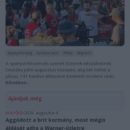
Spanyolország
Európai Unió
Afrika
Migráció
A spanyol hírszerzés szerint tízezrek készülhetnek
Ceutába jutni augusztus közepén, alig két héttel a
júliusi, 141 halálos áldozatot követelő incidens után.
Bővebben...
Ajánljuk még
KÜLFÖLD
2026. augusztus 6.
Aggódott a brit kormány, most mégis
áldását adta a Warner-üzletre