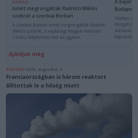
A bajor m
KÜLFÖLD
Ismét megrongálták Radnóti Miklós
Budapest
szobrát a szerbiai Borban
Markus Söde
látogatott 
A szerbiai Borban ismét megrongálták Radnóti
autóipar, a
Miklós szobrát, a vajdasági Magyar Nemzeti
kapcsolatok 
Tanács feljelentést tett az ügyben.
Ajánljuk még
KÜLFÖLD
2026. augusztus 4.
Franciaországban is három reaktort
állítottak le a hőség miatt