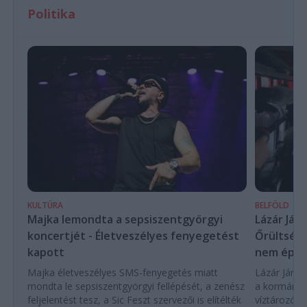
Politika
KULTÚRA
BELFÖLD
Majka lemondta a sepsiszentgyörgyi
Lázár Ján
koncertjét - Életveszélyes fenyegetést
Őrültség 
kapott
nem építe
Majka életveszélyes SMS-fenyegetés miatt
Lázár János
mondta le sepsiszentgyörgyi fellépését, a zenész
a kormány h
feljelentést tesz, a Sic Feszt szervezői is elítélték
víztározók