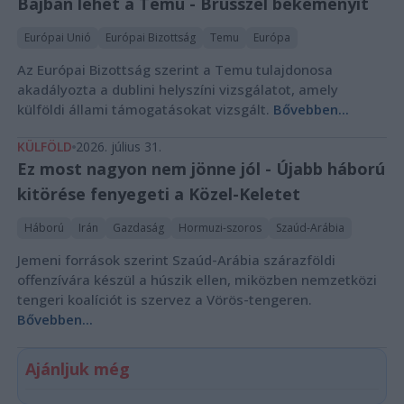
Bajban lehet a Temu - Brüsszel bekeményít
Európai Unió
Európai Bizottság
Temu
Európa
Az Európai Bizottság szerint a Temu tulajdonosa
akadályozta a dublini helyszíni vizsgálatot, amely
külföldi állami támogatásokat vizsgált.
Bővebben...
KÜLFÖLD
2026. július 31.
Ez most nagyon nem jönne jól - Újabb háború
kitörése fenyegeti a Közel-Keletet
Háború
Irán
Gazdaság
Hormuzi-szoros
Szaúd-Arábia
Jemeni források szerint Szaúd-Arábia szárazföldi
offenzívára készül a húszik ellen, miközben nemzetközi
tengeri koalíciót is szervez a Vörös-tengeren.
Bővebben...
Ajánljuk még