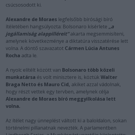
csúcsosodott ki.
Alexandre de Moraes
legfelsőbb bírósági bíró
ítéletében hangsúlyozta: Bolsonaro kísérlete
„a
jogállamiság alappilléreit”
akarta megsemmisíteni,
amelynek következménye a diktatúra visszatérése lett
volna. A döntő szavazatot
Cármen Lúcia Antunes
Rocha
adta le.
A nyolc elítélt között van
Bolsonaro több közeli
munkatársa
és volt minisztere is, köztük
Walter
Braga Netto és Mauro Cid,
akiket azzal vádolnak,
hogy részt vettek egy tervben, amelynek célja
Alexandre de Moraes bíró meggyilkolása lett
volna.
Az ítélet nagy ünneplést váltott ki a baloldalon, sokan
történelmi pillanatnak nevezték. A parlamentben
Lindbergh Farias, a Munkáspárt vezetője kijelentette: