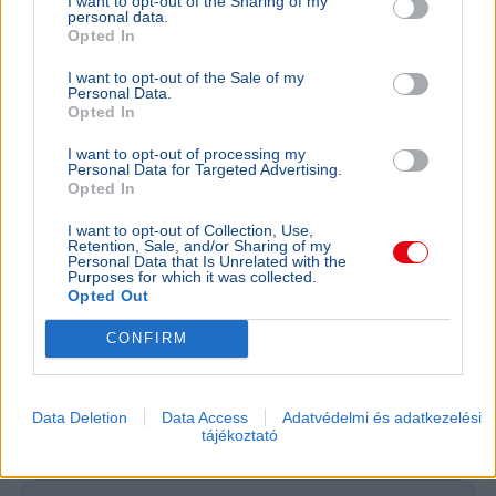
I want to opt-out of the Sharing of my
personal data.
Opted In
I want to opt-out of the Sale of my
Personal Data.
Opted In
I want to opt-out of processing my
Personal Data for Targeted Advertising.
Opted In
I want to opt-out of Collection, Use,
Retention, Sale, and/or Sharing of my
Personal Data that Is Unrelated with the
Purposes for which it was collected.
Opted Out
CONFIRM
Ukrajna
NATO
Oroszország
Katonaság
Nagy-Britannia
Valerij Zaluzsnij, Ukrajna londoni nagykövete szerint az
Data Deletion
Data Access
Adatvédelmi és adatkezelési
ország soha nem fog csatlakozni a NATO-hoz, helyette
tájékoztató
más katonai szövetségeket javasol.
Bővebben...