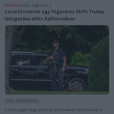
KÜLFÖLD
2026. augusztus 5.
Letartóztattak egy fegyveres férfit Trump
látogatása előtt Kaliforniában
USA
Donald Trump
A hatóságok fegyverrel és lőszerekkel tartóztattak le