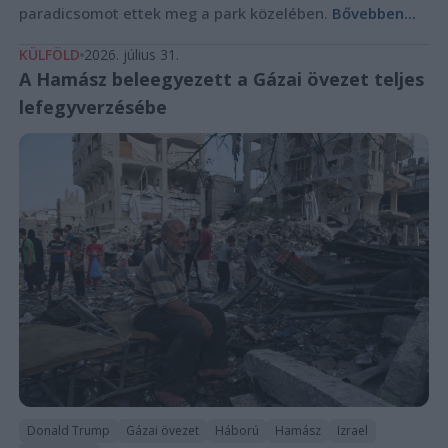
paradicsomot ettek meg a park közelében.
Bővebben...
KÜLFÖLD
2026. július 31.
A Hamász beleegyezett a Gázai övezet teljes
lefegyverzésébe
Donald Trump
Gázai övezet
Háború
Hamász
Izrael