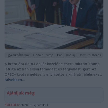
Egyesült Államok
Donald Trump
Irán
Kőolaj
Hormuzi-szoros
A brent ára 83-84 dollár közelébe esett, miután Trump
lefújta az Irán elleni támadást és tárgyalást ígért. Az
OPEC+ kvótaemelése is enyhítette a kínálati félelmeket.
Bővebben...
Ajánljuk még
KÜLFÖLD
2026. augusztus 1.