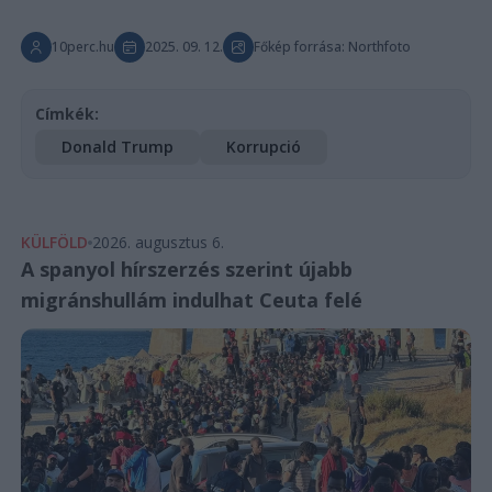
10perc.hu
2025. 09. 12.
Főkép forrása: Northfoto
Címkék:
Donald Trump
Korrupció
KÜLFÖLD
2026. augusztus 6.
A spanyol hírszerzés szerint újabb
migránshullám indulhat Ceuta felé