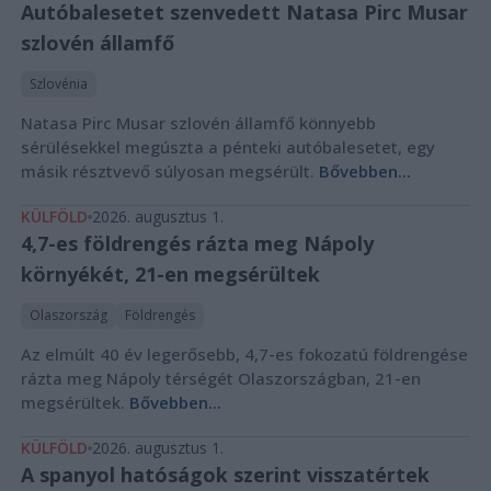
Autóbalesetet szenvedett Natasa Pirc Musar
szlovén államfő
Szlovénia
Natasa Pirc Musar szlovén államfő könnyebb
sérülésekkel megúszta a pénteki autóbalesetet, egy
másik résztvevő súlyosan megsérült.
Bővebben...
KÜLFÖLD
2026. augusztus 1.
4,7-es földrengés rázta meg Nápoly
környékét, 21-en megsérültek
Olaszország
Földrengés
Az elmúlt 40 év legerősebb, 4,7-es fokozatú földrengése
rázta meg Nápoly térségét Olaszországban, 21-en
megsérültek.
Bővebben...
KÜLFÖLD
2026. augusztus 1.
A spanyol hatóságok szerint visszatértek