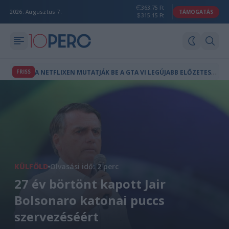
363.75 Ft
2026. Augusztus 7.
TÁMOGATÁS
315.15 Ft
A
NETFLIXEN MUTATJÁK BE A GTA VI LEGÚJABB ELŐZETESÉT
FRISS
KÜLFÖLD
Olvasási idő: 2 perc
27 év börtönt kapott Jair
Bolsonaro katonai puccs
szervezéséért