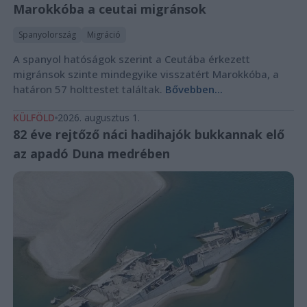
Marokkóba a ceutai migránsok
Spanyolország
Migráció
A spanyol hatóságok szerint a Ceutába érkezett
migránsok szinte mindegyike visszatért Marokkóba, a
határon 57 holttestet találtak.
Bővebben...
KÜLFÖLD
2026. augusztus 1.
82 éve rejtőző náci hadihajók bukkannak elő
az apadó Duna medrében