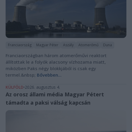
Franciaország
Magyar Péter
Aszály
Atomerőmű
Duna
Franciaországban három atomerőművi reaktort
állítottak le a folyók alacsony vízhozama miatt,
miközben Paks négy blokkjából is csak egy
termel.&nbsp;
Bővebben...
KÜLFÖLD
2026. augusztus 4.
Az orosz állami média Magyar Pétert
támadta a paksi válság kapcsán