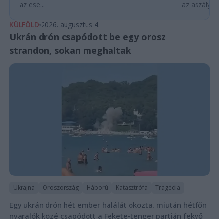
az ese...
az aszályhel
KÜLFÖLD
2026. augusztus 4.
Ukrán drón csapódott be egy orosz
strandon, sokan meghaltak
Ukrajna
Oroszország
Háború
Katasztrófa
Tragédia
Egy ukrán drón hét ember halálát okozta, miután hétfőn
nyaralók közé csapódott a Fekete-tenger partján fekvő