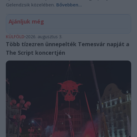
Gelendzsik közelében.
Bővebben...
Ajánljuk még
KÜLFÖLD
2026. augusztus 3.
Több tízezren ünnepelték Temesvár napját a
The Script koncertjén