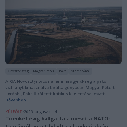
Oroszország
Magyar Péter
Paks
Atomerőmű
A RIA Novosztyi orosz állami hírügynökség a paksi
vízhiányt kihasználva bírálta gúnyosan Magyar Pétert
korábbi, Paks II-ről tett kritikus kijelentései miatt.
Bővebben...
KÜLFÖLD
2026. augusztus 4.
Tizenkét évig hallgatta a mesét a NATO-
tagságról, most feladta a londoni ukrán