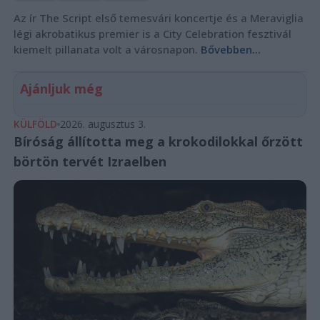
Az ír The Script első temesvári koncertje és a Meraviglia
légi akrobatikus premier is a City Celebration fesztivál
kiemelt pillanata volt a városnapon.
Bővebben...
Ajánljuk még
KÜLFÖLD
2026. augusztus 3.
Bíróság állította meg a krokodilokkal őrzött
börtön tervét Izraelben