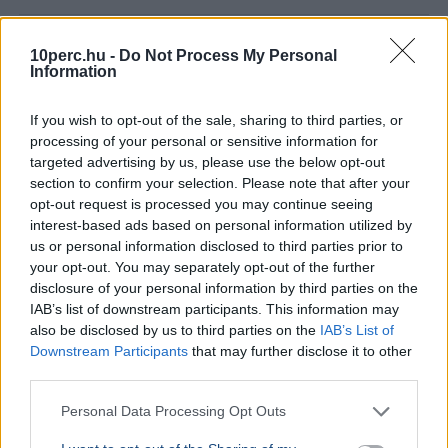
KÜLFÖLD
2026. augusztus 5.
Letartóztattak egy fegyveres férfit Trump
10perc.hu -
Do Not Process My Personal
Information
látogatása előtt Kaliforniában
If you wish to opt-out of the sale, sharing to third parties, or
processing of your personal or sensitive information for
targeted advertising by us, please use the below opt-out
section to confirm your selection. Please note that after your
opt-out request is processed you may continue seeing
interest-based ads based on personal information utilized by
us or personal information disclosed to third parties prior to
your opt-out. You may separately opt-out of the further
disclosure of your personal information by third parties on the
IAB’s list of downstream participants. This information may
also be disclosed by us to third parties on the
IAB’s List of
Downstream Participants
that may further disclose it to other
third parties.
USA
Donald Trump
Personal Data Processing Opt Outs
A hatóságok fegyverrel és lőszerekkel tartóztattak le