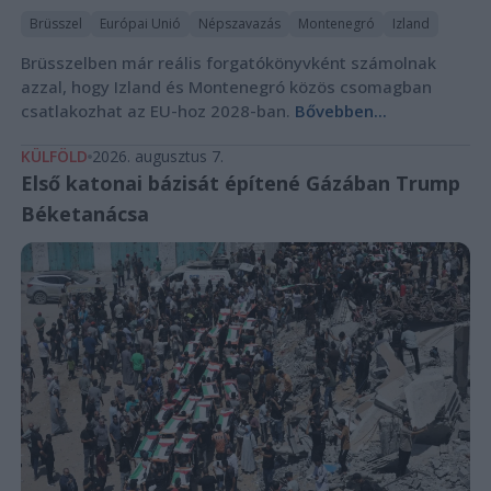
Brüsszel
Európai Unió
Népszavazás
Montenegró
Izland
Brüsszelben már reális forgatókönyvként számolnak
azzal, hogy Izland és Montenegró közös csomagban
csatlakozhat az EU-hoz 2028-ban.
Bővebben...
KÜLFÖLD
2026. augusztus 7.
Első katonai bázisát építené Gázában Trump
Béketanácsa