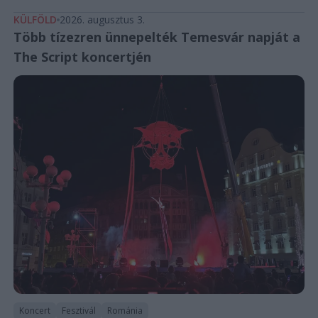
KÜLFÖLD
2026. augusztus 3.
Több tízezren ünnepelték Temesvár napját a
The Script koncertjén
Koncert
Fesztivál
Románia