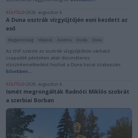
KÜLFÖLD
2026. augusztus 6.
A Duna osztrák vízgyűjtőjén esni kezdett az
eső
Magyarország
Időjárás
Ausztria
Aszály
Duna
Az OVF szerint az osztrák vízgyűjtőkön várható
csapadék pénteken akár deciméteres
vízszintemelkedést hozhat a Duna hazai szakaszán.
Bővebben...
KÜLFÖLD
2026. augusztus 6.
Ismét megrongálták Radnóti Miklós szobrát
a szerbiai Borban