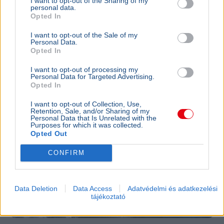
I want to opt-out of the Sharing of my
egy férfit Donald Trump kaliforniai golfklubjánál az elnök
personal data.
látogatása előtt.
Bővebben...
Opted In
I want to opt-out of the Sale of my
KÜLFÖLD
2026. augusztus 4.
Personal Data.
157 embert mentett ki a parti őrség egy égő
Opted In
bárkából a La Manche-csatornán
I want to opt-out of processing my
Personal Data for Targeted Advertising.
Opted In
I want to opt-out of Collection, Use,
Retention, Sale, and/or Sharing of my
Personal Data that Is Unrelated with the
Purposes for which it was collected.
Opted Out
CONFIRM
Data Deletion
Data Access
Adatvédelmi és adatkezelési
tájékoztató