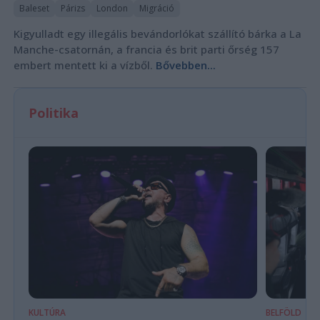
Baleset
Párizs
London
Migráció
Kigyulladt egy illegális bevándorlókat szállító bárka a La
Manche-csatornán, a francia és brit parti őrség 157
embert mentett ki a vízből.
Bővebben...
Politika
KULTÚRA
BELFÖLD