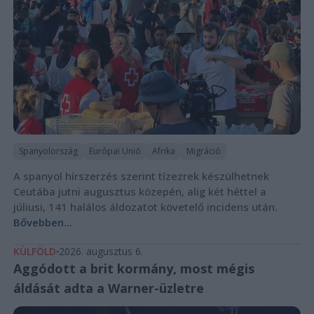
Spanyolország
Európai Unió
Afrika
Migráció
A spanyol hírszerzés szerint tízezrek készülhetnek
Ceutába jutni augusztus közepén, alig két héttel a
júliusi, 141 halálos áldozatot követelő incidens után.
Bővebben...
KÜLFÖLD
2026. augusztus 6.
Aggódott a brit kormány, most mégis
áldását adta a Warner-üzletre