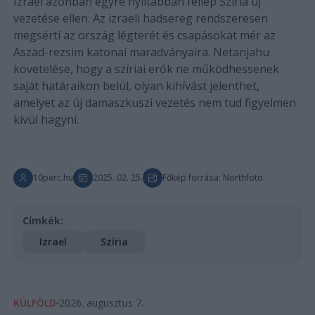
Izrael azonban egyre nyíltabban fellép Szíria új
vezetése ellen. Az izraeli hadsereg rendszeresen
megsérti az ország légterét és csapásokat mér az
Aszad-rezsim katonai maradványaira. Netanjahu
követelése, hogy a szíriai erők ne működhessenek
saját határaikon belül, olyan kihívást jelenthet,
amelyet az új damaszkuszi vezetés nem tud figyelmen
kívül hagyni.
10perc.hu
2025. 02. 25.
Főkép forrása: Northfoto
Címkék:
Izrael
Szíria
KÜLFÖLD
2026. augusztus 7.