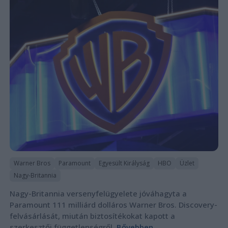
Warner Bros
Paramount
Egyesült Királyság
HBO
Üzlet
Nagy-Britannia
Nagy-Britannia versenyfelügyelete jóváhagyta a
Paramount 111 milliárd dolláros Warner Bros. Discovery-
felvásárlását, miután biztosítékokat kapott a
szerkesztői függetlenségről.
Bővebben...