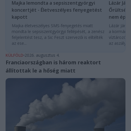
Majka lemondta a sepsiszentgyörgyi
Lázár Ján
koncertjét - Életveszélyes fenyegetést
Őrültség 
kapott
nem építe
Majka életveszélyes SMS-fenyegetés miatt
Lázár János
mondta le sepsiszentgyörgyi fellépését, a zenész
a kormány h
feljelentést tesz, a Sic Feszt szervezői is elítélték
víztározók
az ese...
az aszályhel
KÜLFÖLD
2026. augusztus 4.
Franciaországban is három reaktort
állítottak le a hőség miatt