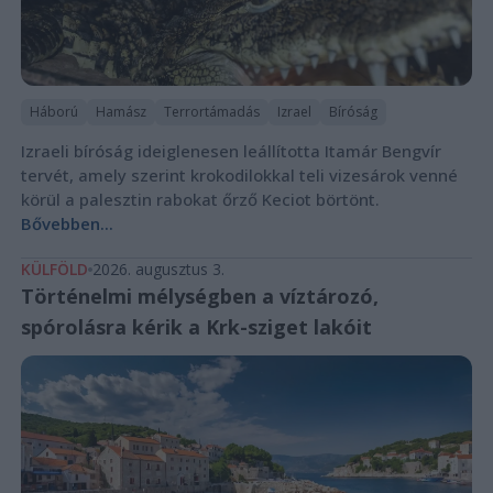
Háború
Hamász
Terrortámadás
Izrael
Bíróság
Izraeli bíróság ideiglenesen leállította Itamár Bengvír
tervét, amely szerint krokodilokkal teli vizesárok venné
körül a palesztin rabokat őrző Keciot börtönt.
Bővebben...
KÜLFÖLD
2026. augusztus 3.
Történelmi mélységben a víztározó,
spórolásra kérik a Krk-sziget lakóit