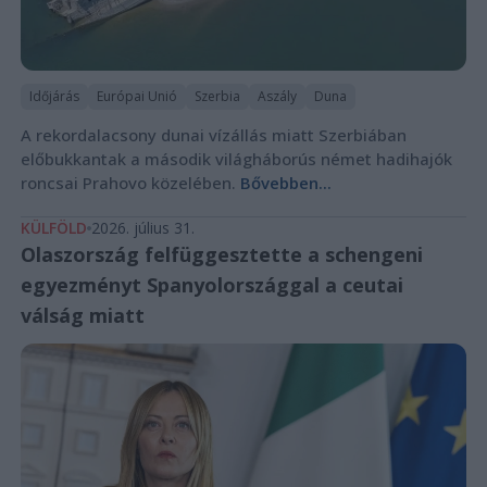
Időjárás
Európai Unió
Szerbia
Aszály
Duna
A rekordalacsony dunai vízállás miatt Szerbiában
előbukkantak a második világháborús német hadihajók
roncsai Prahovo közelében.
Bővebben...
KÜLFÖLD
2026. július 31.
Olaszország felfüggesztette a schengeni
egyezményt Spanyolországgal a ceutai
válság miatt