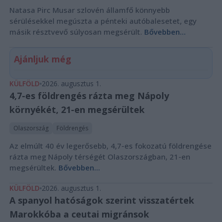
Natasa Pirc Musar szlovén államfő könnyebb
sérülésekkel megúszta a pénteki autóbalesetet, egy
másik résztvevő súlyosan megsérült.
Bővebben...
Ajánljuk még
KÜLFÖLD
2026. augusztus 1.
4,7-es földrengés rázta meg Nápoly
környékét, 21-en megsérültek
Olaszország
Földrengés
Az elmúlt 40 év legerősebb, 4,7-es fokozatú földrengése
rázta meg Nápoly térségét Olaszországban, 21-en
megsérültek.
Bővebben...
KÜLFÖLD
2026. augusztus 1.
A spanyol hatóságok szerint visszatértek
Marokkóba a ceutai migránsok