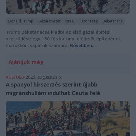
Donald Trump
Gázai övezet
Izrael
Katonaság
Béketanács
Trump Béketanácsa kiadta az első gázai építési
szerződést: egy 150 fős katonai előőrsöt építenének
marokkói csapatok számára.
Bővebben...
Ajánljuk még
KÜLFÖLD
2026. augusztus 6.
A spanyol hírszerzés szerint újabb
migránshullám indulhat Ceuta felé