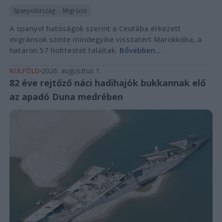
Spanyolország
Migráció
A spanyol hatóságok szerint a Ceutába érkezett
migránsok szinte mindegyike visszatért Marokkóba, a
határon 57 holttestet találtak.
Bővebben...
KÜLFÖLD
2026. augusztus 1.
82 éve rejtőző náci hadihajók bukkannak elő
az apadó Duna medrében