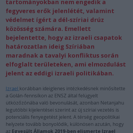
tartományokban nem engedik a
fegyveres erők jelenlétét, valamint
védelmet ígért a dél-szíriai drúz
közösség számára. Emellett
bejelentette, hogy az izraeli csapatok
határozatlan ideig Szíriában
maradnak a tavalyi konfliktus során
elfoglalt területeken, ami elmozdulást
jelent az eddigi izraeli politikában.
Izrael
korábban ideiglenes intézkedésnek minősítette
a Golán-fennsíkon az ENSZ által felügyelt
ütközőzónába való bevonulását, azonban Netanjahu
legutóbbi kijelentései szerint az új szíriai vezetés is
potenciális fenyegetést jelent. A térség geopolitikai
helyzete tovább bonyolódik, különösen azután, hogy
az
Egyesült Államok 2019-ben elismerte Izrael