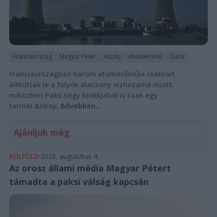
Franciaország
Magyar Péter
Aszály
Atomerőmű
Duna
Franciaországban három atomerőművi reaktort
állítottak le a folyók alacsony vízhozama miatt,
miközben Paks négy blokkjából is csak egy
termel.&nbsp;
Bővebben...
Ajánljuk még
KÜLFÖLD
2026. augusztus 4.
Az orosz állami média Magyar Pétert
támadta a paksi válság kapcsán