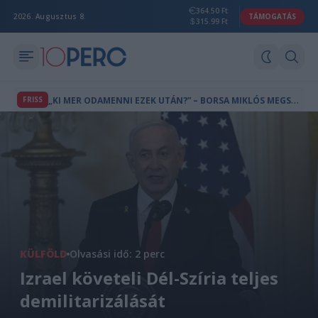
364.50 Ft
2026. Augusztus 8.
TÁMOGATÁS
315.99 Ft
„
KI MER ODAMENNI EZEK UTÁN?” – BORSA MIKLÓS MEGSZÓLALT AZ EGY NAP ALATT ELBUKOTT ÁLLÁSÁRÓL
FRISS
KÜLFÖLD
Olvasási idő: 2 perc
Izrael követeli Dél-Szíria teljes
demilitarizálását