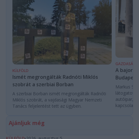
GAZDASÁG
A bajor m
KÜLFÖLD
Ismét megrongálták Radnóti Miklós
Budapest
szobrát a szerbiai Borban
Markus Söde
látogatott 
A szerbiai Borban ismét megrongálták Radnóti
autóipar, a
Miklós szobrát, a vajdasági Magyar Nemzeti
kapcsolatok 
Tanács feljelentést tett az ügyben.
Ajánljuk még
KÜLFÖLD
2026. augusztus 5.