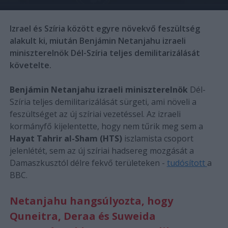
Izrael és Szíria között egyre növekvő feszültség
alakult ki, miután Benjámin Netanjahu izraeli
miniszterelnök Dél-Szíria teljes demilitarizálását
követelte.
Benjámin Netanjahu izraeli miniszterelnök
Dél-
Szíria teljes demilitarizálását sürgeti, ami növeli a
feszültséget az új szíriai vezetéssel. Az izraeli
kormányfő kijelentette, hogy nem tűrik meg sem a
Hayat Tahrir al-Sham (HTS)
iszlamista csoport
jelenlétét, sem az új szíriai hadsereg mozgását a
Damaszkusztól délre fekvő területeken -
tudósított
a
BBC.
Netanjahu hangsúlyozta, hogy
Quneitra, Deraa és Suweida