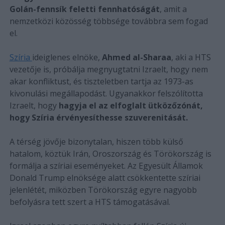
Golán-fennsík feletti fennhatóságát
, amit a
nemzetközi közösség többsége továbbra sem fogad
el.
Szíria
ideiglenes elnöke,
Ahmed al-Sharaa
, aki a HTS
vezetője is, próbálja megnyugtatni Izraelt, hogy nem
akar konfliktust, és tiszteletben tartja az 1973-as
kivonulási megállapodást. Ugyanakkor felszólította
Izraelt, hogy
hagyja el az elfoglalt ütközőzónát,
hogy Szíria érvényesíthesse szuverenitását.
A térség jövője bizonytalan, hiszen több külső
hatalom, köztük Irán, Oroszország és Törökország is
formálja a szíriai eseményeket. Az Egyesült Államok
Donald Trump elnöksége alatt csökkentette szíriai
jelenlétét, miközben Törökország egyre nagyobb
befolyásra tett szert a HTS támogatásával.